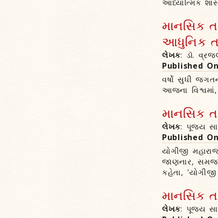
આધ્યાત્મિક શાસ્
માનસિક તા
આધુનિક તબ
લેખક
: ડૉ. વ્ર
Published O
વર્ષો સુધી જગતન
આજના વિશ્વમાં,
માનસિક તા
લેખક
: પૂજ્ય સ
Published O
યોગીજી મહારાજ
જાણનાર, સમજના
કહેતા, 'યોગીજ
માનસિક 
લેખક
: પૂજ્ય સા