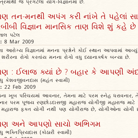
ત્રમાંથી જ પ્રગટેલા યોગ-વિજ્ઞાનમાં છે.
ણ તન-મનથી અપંગ કરી નાંખે તે પહેલાં સા
ીબી વિજ્ઞાન માનસિક તાણ વિશે શું કહે છે
જલાલ પટેલ
n:
8 Mar 2009
ા આરોગ્ય વિજ્ઞાનમાં મનના પ્રશ્નોને કોઈ સ્થાન આપવામાં આવ્યું ન
 શરીરના રોગો કરતાંય મનના રોગો વધુ ધ્યાનાકર્ષક બન્યા છે.
ણ : ઈલાજ ક્યાં છે ? બહાર કે આપણી અંદ
ાધુ કેશવજીવનદાસ (મહંત સ્વામી)
n:
22 Feb 2009
ના ખૂબ પરિચયમાં આવનાર, તેમના માટે પરમ સ્નેહ ધરાવનાર,
ર પરમ પૂજ્ય રણછોડદાસજી મહારાજ યોગીજી મહારાજ માટે ખૂ
ી મહારાજ ફક્ત યોગી નથી પણ યોગીરાજ છે, યોગીઓના યોગી છે
તાણ અને આપણો સાચો અભિગમ
ધુ ભક્તિપ્રિયદાસ (કોઠારી સ્વામી)