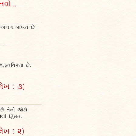
તવો...
તે અલગ બાબત છે.
..
વાસ્તવિકતા છે,
લેખ : ૩)
છે તેનો જોટો
ેલી હિંમત.
લેખ : ૨)