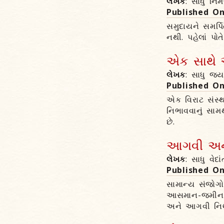
લેખક
: સાધુ નિ
Published O
સમુદાયને સમર્
નથી. પહેલાં પોત
એક સાથે અ
લેખક
: સાધુ જય
Published O
એક વિરાટ સંસ્થ
નિભાવવાનું સામ
છે.
આગવી અને 
લેખક
: સાધુ વેદ
Published O
સામાન્ય સંજોગોમ
આસમાન-જમીનનું 
અને આગવી નિર્