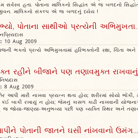
ત્તમ સર્વસ્વ હતા. પોતાના માલિકનો સિદ્ધાંત એ જ બળદનો સિદ્ધા
વન. માલિકનો સંકલ્પ એ જ બળદનું ધ્યેય !
ભ્યો, પોતાના સાથીઓ પ્રત્યેની અભિમુખતા..
્તનપ્રિયદાસ
n:
10 Aug 2009
રાજની ભક્તો પ્રત્યે અભિમુખતામાં હરિભક્તોની રક્ષા, ચિંતા અન
ક્ત રહીને બીજાને પણ તણાવમુક્ત રાખવાનું
ાનિષ્ઠદાસ
n:
8 Aug 2009
ઝેર આપી મારી નાખવા પ્રયત્ન થતા હોય; શરીરમાં સોયો ભોંકી, 
માં કંઈ બાકી રખાયું ન હોય; જેમનું કાસળ કાઢી નાખવાની યોજ
ું જ જોયા-જાણ્યા-અનુભવ્યા પછી પણ વ્યક્તિ સ્થિર અને તણાવ
ીને પોતાની જાતને ઘસી નાંખવાનો ઉમંગ..