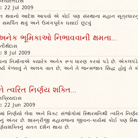
ર્મલચરિતદાસ
n:
22 Jul 2009
પિત થવાનો આદેશ આપવો એ કોઈ પણ સંસ્થાના મહાન સૂત્રધારનુ
ે સમર્પિત થવું અને ઉમંગપૂર્વક ઘસાઈ છૂટવું
નેક ભૂમિકાઓ નિભાવવાની ક્ષમતા...
તીર્થદાસ
n:
8 Jul 2009
ાના નિર્માતાએ ક્યારેક અનેક રૂપ ધારણ કરવાં પડે છે. એકલપ
ર્થ્ય કેળવવું તે અલગ વાત છે, અને તે જન્મજાત સિદ્ધ હોવું તે
ત્વરિત નિર્ણય શક્તિ...
ાંતપ્રિયદાસ
n:
22 Jun 2009
ાં નિર્ણયો લેવા અને વિકટ સંજોગોમાં સ્થિરમતિથી ત્વરિત નિર્ણયો
અંતર છે. શાસ્ત્રીજી મહારાજના જીવન-કાર્યમાં કોઈ પણ સ્થિત
ણયશક્તિનું સતત દર્શન થાય છે.