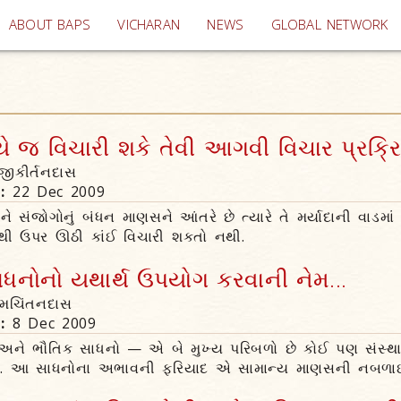
(current)
ABOUT BAPS
VICHARAN
NEWS
GLOBAL NETWORK
ે જ વિચારી શકે તેવી આગવી વિચાર પ્રક્રિય
ીજીકીર્તનદાસ
n:
22 Dec 2009
 સંજોગોનું બંધન માણસને આંતરે છે ત્યારે તે મર્યાદાની વાડમાં 
થી ઉપર ઊઠી કાંઈ વિચારી શકતો નથી.
ધનોનો યથાર્થ ઉપયોગ કરવાની નેમ...
્મચિંતનદાસ
n:
8 Dec 2009
 અને ભૌતિક સાધનો — એ બે મુખ્ય પરિબળો છે કોઈ પણ સંસ્
ટે. આ સાધનોના અભાવની ફરિયાદ એ સામાન્ય માણસની નબળાઈ