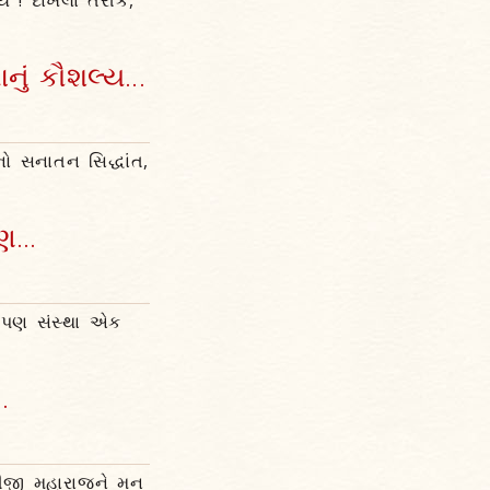
 ! દાખલા તરીકે,
નું કૌશલ્ય...
ો સનાતન સિદ્ધાંત,
...
ોઈ પણ સંસ્થા એક
.
ત્રીજી મહારાજને મન