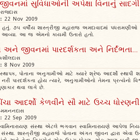
જીવનમાં સુવિધાઓની અપેક્ષા વિનાનું સાદગીભર
ીરાજદાસ
n:
22 Nov 2009
્ષ હતું. ૭૫ વર્ષીય શાસ્ત્રીજી મહારાજ અમદાવાદમાં પધરામણી
ીએ આવ્યા. આ જ એમનો કાયમી ઉતારો હતો.
ા અને જીવનમાં પારદર્શકતા અને નિર્દંભતા...
વેકશીલદાસ
n:
8 Nov 2009
સ્થાપક, પોતાના અનુગામીઓ માટે ક્યારે શ્રેષ્ઠ આદર્શો સ્થાપી 
નરી પારદર્શકતા હોય ત્યારે, અનુગામીઓનો તેમના પ્રત્યેનો વિ
ુણાકાર થવા લાગે છે.
ંચા આદર્શો કેળવીને સૌ માટે ઉચ્ચ ધોરણની 
રહ્મમનનદાસ
n:
22 Sep 2009
્વામિનારાયણ સંસ્થા એટલે ભગવાન સ્વામિનારાયણે આપેલા નિય
લી સંસ્થા. શાસ્ત્રીજી મહારાજે પોતાના અંગત જીવન દ્વારા એવા ઉ