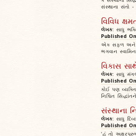
કે સંસ્થાના સ
સંસ્થાના સંતો -
વિવિધ ક્ષમ
લેખક
: સાધુ ભક
Published O
એક સફળ અને વિ
ભગવાન સ્વામિના
વિકાસ સાથ
લેખક
: સાધુ મં
Published O
કોઈ પણ વ્યક્તિ
નિશ્ચિત સિદ્ધાંતન
સંસ્થાના 
લેખક
: સાધુ દિ
Published O
'હું તો અક્ષરપુ