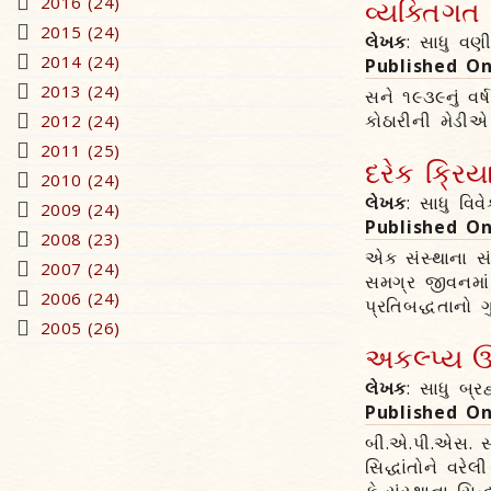
2016 (24)
વ્યક્તિગત 
2015 (24)
લેખક
: સાધુ વણ
2014 (24)
Published O
2013 (24)
સને ૧૯૩૯નું વર
કોઠારીની મેડ
2012 (24)
2011 (25)
દરેક ક્રિય
2010 (24)
લેખક
: સાધુ વિ
2009 (24)
Published O
2008 (23)
એક સંસ્થાના સં
2007 (24)
સમગ્ર જીવનમાં 
2006 (24)
પ્રતિબદ્ધતાનો ગ
2005 (26)
અકલ્પ્ય ઊ
લેખક
: સાધુ બ્
Published O
બી.એ.પી.એસ. સ
સિદ્ધાંતોને વરે