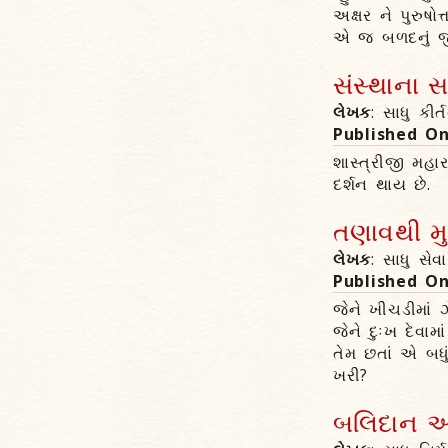
અક્ષર ને પુરુષો
એ જ બળદનું જી
સંસ્થાના સ
લેખક
: સાધુ કીર
Published O
શાસ્ત્રીજી મહા
દર્શન થાય છે.
તણાવથી મુ
લેખક
: સાધુ સેવ
Published O
જેને ખીચડીમાં 
જેને દુઃખ દેવા
તેમ છતાં એ બધ
ખરી?
બલિદાન આપ