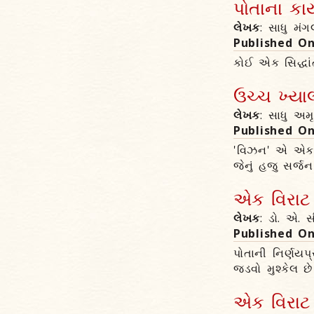
પોતાના કાર
લેખક
: સાધુ મં
Published O
કોઈ એક સિદ્ધાં
ઉચ્ચ ખ્યાલ
લેખક
: સાધુ અમ
Published O
'વિઝન' એ એક દૃ
જેનું હજુ સર્જન
એક વિરાટ પ
લેખક
: ડો. એ. સ
Published O
પોતાની નિર્ણયપ્
જડવો મુશ્કેલ છે
એક વિરાટ પ