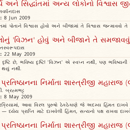
્ય અને સિદ્ધાંતમાં અન્ય લોકોનો વિશ્વાસ જી
ગલવર્ધનદાસ
n:
8 Jun 2009
તમાં પોતાને વિશ્વાસ હોવો અને બીજામાં તે વિશ્વાસ જન્માવવો 
ોનું 'વિઝન' હોવું અને બીજાને તે સમજાવવું.
ૃતસ્વરૂપદાસ
n:
22 May 2009
ષ્ટિ છે, ભવિષ્ય દૃષ્ટિ! 'વિઝન' એ સ્વપ્ન નથી, પણ ભવિષ્યની 
 થયું નથી.
્રતિષ્ઠાનના નિર્માતા શાસ્ત્રીજી મહારાજ (
ી. બ્રહ્મભટ્ટ
n:
8 May 2009
રક્રિયામાં, આવા વિરલ પુરુષો ઠેકઠેકાણે જે અદમ્ય હિંમત દાખવે 
 — ધ્યેય પ્રાપ્તિ માટે દાખવેલી હિંમત, સત્યનો પક્ષ રાખવા દાખવ
્રતિષ્ઠાનના નિર્માતા શાસ્ત્રીજી મહારાજ (