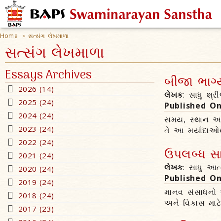
Home
સત્સંગ લેખમાળા
>
સત્સંગ લેખમાળા
Essays Archives
બીજા ભાગ્ય
2026 (14)
લેખક
: સાધુ શ્ર
2025 (24)
Published O
2024 (24)
સમય, સ્થાન અને
2023 (24)
તે આ મર્યાદાઓ
2022 (24)
ઉપલબ્ધ સા
2021 (24)
લેખક
: સાધુ આત
2020 (24)
Published O
2019 (24)
માનવ સંસાધનો
2018 (24)
અને વિકાસ મા
2017 (23)