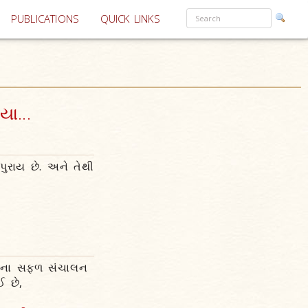
PUBLICATIONS
QUICK LINKS
ા...
પુરાય છે. અને તેથી
થાના સફળ સંચાલન
 છે,