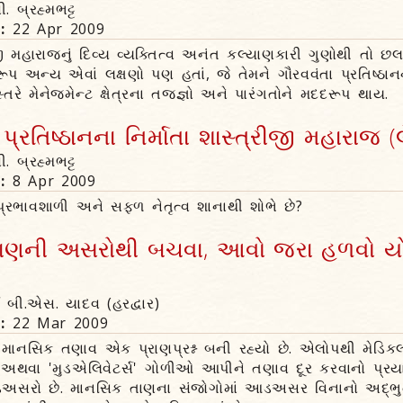
ી. બ્રહ્મભટ્ટ
n:
22 Apr 2009
ી મહારાજનું દિવ્ય વ્યક્તિત્વ અનંત કલ્યાણકારી ગુણોથી તો છલકા
તરૂપ અન્ય એવાં લક્ષણો પણ હતાં, જે તેમને ગૌરવવંતા પ્રતિષ્ઠાનન
વસ્તરે મેનેજમેન્ટ ક્ષેત્રના તજજ્ઞો અને પારંગતોને મદદરૂપ થાય.
્રતિષ્ઠાનના નિર્માતા શાસ્ત્રીજી મહારાજ (લ
ી. બ્રહ્મભટ્ટ
n:
8 Apr 2009
ે પ્રભાવશાળી અને સફળ નેતૃત્વ શાનાથી શોભે છે?
ાણની અસરોથી બચવા, આવો જરા હળવો ય
્ય બી.એસ. યાદવ (હરદ્વાર)
n:
22 Mar 2009
માનસિક તણાવ એક પ્રાણપ્રશ્ન બની રહ્યો છે. એલોપથી મેડિકલ
' અથવા 'મુડએલિવેટર્સ' ગોળીઓ આપીને તણાવ દૂર કરવાનો પ્રયાસ
અસરો છે. માનસિક તાણના સંજોગોમાં આડઅસર વિનાનો અદ્‌ભ