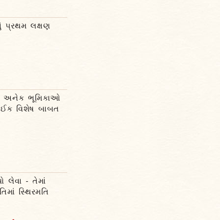
ં પ્રથમ લક્ષણ
ંડે અનેક ભૂમિકાઓ
 કંઈક વિશેષ બાબત
 લેવા - તેમાં
િમાં સ્થિરમતિ