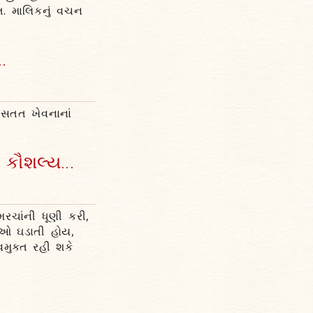
ંત. માલિકનું વચન
.
ે સતત ખેવનાનાં
 કૌશલ્ય...
મરચાંની ધૂણી કરી,
નાઓ ઘડાતી હોય,
મુક્ત રહી શકે
.