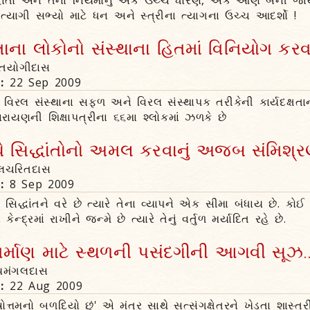
િદ્ધાંતો અને તેના નિયમોનું એક ઉચ્ચ ધોરણ, એક આણ બની જાય
 ત્યાગી સભ્યો માટે ધન અને સ્ત્રીના ત્યાગના ઉચ્ચ આદર્શો !
તાના લોકોનો સંસ્થાના હિતમાં વિનિયોગ કરવા
્તિયોગીદાસ
n:
22 Sep 2009
રલ સંસ્થાના સફળ અને વિરલ સંસ્થાપક તરીકેની કાર્યદક્ષતાન
રાયણની શિક્ષાપત્રીના ૬૬મા શ્લોકમાં ઝળકે છે
ે સિદ્ધાંતોનો અમલ કરવાનું અજબ સંમિશ્રણ
ગલચરિતદાસ
n:
8 Sep 2009
 સિદ્ધાંતને વરે છે ત્યારે તેના વ્યાપને એક સીમા બંધાય છે. ક
ે કેન્દ્રમાં રાખીને જન્મે છે ત્યારે તેનું વર્તુળ મર્યાદિત રહે છે.
નિર્માણ માટે સ્થળની પસંદગીની આગવી સૂઝ..
વ્યમંગલદાસ
n:
22 Aug 2009
રુષોત્તમનો બળદિયો છું' એ મંત્ર સાથે સત્સંગક્ષેત્રને ખેડતા શાસ્