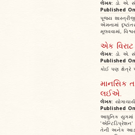
લેખક
: ડો. એ. સ
Published O
પૂજ્ય શાસ્ત્રીજ
એમનામાં દૃષ્ટાં
મૂલવવામાં, વિશ્
એક વિરાટ પ
લેખક
: ડો. એ. સ
Published O
કોઈ પણ ક્ષેત્ર
માનસિક ત
લઈએ.
લેખક
: યોગાચાર
Published O
આધુનિક યુગમાં 
'એન્ટિડિપ્રેશન
તેની અનેક આડ