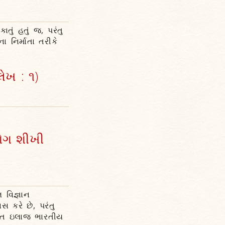
તું હતું જ, પરંતુ
ા નિર્માતા તરીકે
ેખ : ૧)
ોગ શીખી
 વિજ્ઞાન
 કરે છે, પરંતુ
ુત ઇલાજ ભારતીય