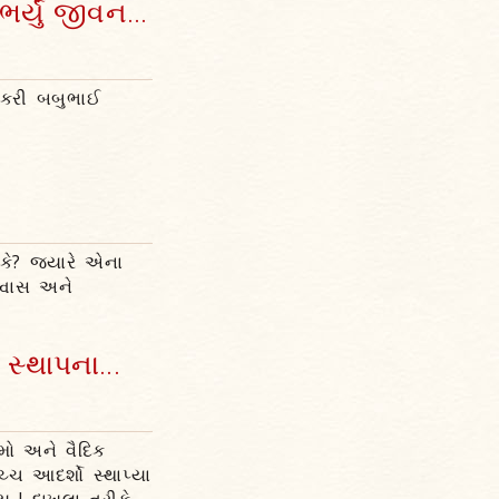
્યું જીવન...
ઓ કરી બબુભાઈ
શકે? જ્યારે એના
શ્વાસ અને
સ્થાપના...
મો અને વૈદિક
ચ્ચ આદર્શો સ્થાપ્યા