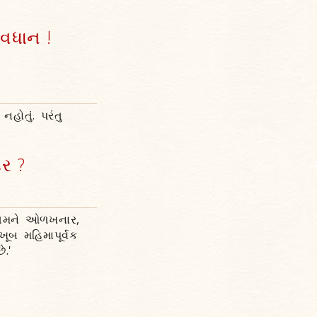
વધાન !
હોતું. પરંતુ
ર ?
 તેમને ઓળખનાર,
બ મહિમાપૂર્વક
.'