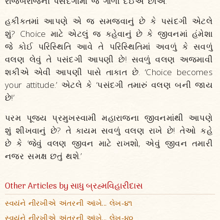
રોજબરોજની પસંદગીમાં જ ગાળી દઈએ છીએ.
હકીકતમાં આપણે એ જ સમજવાનું છે કે પસંદગી એટલે
શું? Choice માટે એટલું જ કહેવાનું છે કે જીવનમાં હંમેશા
જે કોઈ પરિસ્થિતિ આવે તે પરિસ્થિતિમાં અવળું કે સવળું
વલણ લેવું તે પસંદગી આપણી છે! સવળું વલણ અજમાવી
શકીએ એવી આપણી પાસે તાકાત છે. ‘Choice becomes
your attitude.’ એટલે કે ‘પસંદગી તમારું વલણ બની જાય
છે!’
પરમ પૂજ્ય પ્રમુખસ્વામી મહારાજના જીવનમાંથી આપણે
શું શીખવાનું છે? તે કાયમ સવળું વલણ રાખે છે! તેઓ કહે
છે કે ‘જેવું વલણ જીવન માટે રાખશો, એવું જીવન તમારી
નજર સમક્ષ છતું થશે.’
Other Articles by સાધુ બ્રહ્મવિહારીદાસ
સ્વયંને નીરખીએ અંતરની આંખે... લેખ-૪૧
સ્વયંને નીરખીએ અંતરની આંખે... લેખ-૪૦