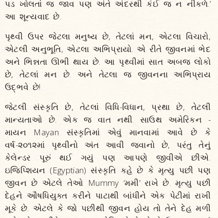
પડ ખોલતાં જ જાવ પણ અંતે અંદરથી કંઈ જ ન નીકળે.’
આ શૂન્યવાદ છે.
પૃથ્વી ઉપર જેટલા મનુષ્ય છે, તેટલાં મન, એટલા વિચારો,
એટલી અનુભૂતિ, એટલા અભિપ્રાયો. એ રીતે જીવનમાં ભેદ
અને ભિન્નતા ઊભી થાય છે. આ પૃથ્વીમાં સાત અબજ લોકો
છે, તેટલાં મન છે. અને તેટલા જ જીવનના અભિપ્રાય
ઉદ્ભવે છે!
જેટલી સંસ્કૃતિ છે, તેટલાં વિધિ-વિધાન, પ્રથા છે, તેટલી
માન્યતાઓ છે. એક જ વાત નથી. સાઉથ અમેરિકન -
માયન Mayan સંસ્કૃતિમાં એવું માનવામાં આવે છે કે
વર્ષ-૨૦૧૨માં પૃથ્વીનો અંત આવી જવાનો છે, પરંતુ તેનું
કેલેન્ડર પૂરું થઈ ગયું પણ આપણે જીવીએ છીએ.
ઇજિપ્શિયન (Egyptian) સંસ્કૃતિ કહે છે કે મૃત્યુ પછી પણ
જીવન છે એટલે તેઓ Mummy ‘મમી’ રાખે છે. મૃત્યુ પછી
દેહને ઔષધિયુક્ત કરીને પાટાથી બાંધીને એક પેટીમાં રાખી
મૂકે છે. એટલે કે જો પછીથી જીવન હોય તો તેને દેહ મળી