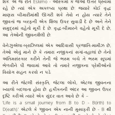
શકે. એ જ રીતે Eskimo - એસ્કિમો કે જેઓ ઉત્તર ધ્રુવમાં
રહે છે ત્યાં એક અકલ્પ્ય પ્રથા છે: જ્યારે કોઈ વૃદ્ધ
માણસ બીમારીમાંથી ઊગરી શકે તેવો ન હોય ત્યારે તેને
જીવતાં જ બરફની એક શિલા ઉપર સુવાડી દે છે અને તેને
સમુદ્રમાં વહેતો મૂકી દે છે. વૃદ્ધ-બીમારને વહેતો મૂકી દે છે,
આ તેઓની જીવનશૈલી છે.
વેનેઝુએલા-બ્રાઝિલમાં એક આદિવાસી પ્રજાતિ-મામીઝ છે,
તેઓ એવું માને છે કે તમારા નજીકનાં સગાં-વહાલાં છે તેનો
અંતિમસંસ્કાર કરીને તેની જે ભસ્મ બચે તે ભસ્મ સૂપમાં
ભેળવીને પી જવામાં આવે તો તમારે નજીકના પ્રેમીઓનો
વિયોગ સહન કરવો ન પડે.
આ રીતે જેટલી સંસ્કૃતિ, જેટલા લોકો, એટલા જીવનના
ખ્યાલો બદલાતા હોય છે. હકીકતની અંદર આ જીવન ઉપર
દૃષ્ટિ કરીએ ત્યારે એક સુંદર વાત આવે છે કે –
‘Life is a small journey from B to D - B(irth) to
D(eath).’ એટલે કે ‘જીવન એક નાની મુસાફરી છે - B થી