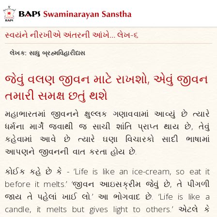
સ્વયંને નીરખીએ અંતરની આંખે... લેખ-૬
લેખક:
સાધુ બ્રહ્મવિહારીદાસ
જેવું વલણ જીવન માટે રાખશો, એવું જીવન
તમારી સમક્ષ છતું થશે
મહાભારતમાં જીવનને ક્ષુલ્લક ગણાવવામાં આવ્યું છે ત્યારે
ધર્મના માર્ગે જવાથી જ સાચી શાંતિ પ્રાપ્ત થાય છે, તેવું
કહેવામાં આવે છે ત્યારે ઘણા વિચારકો સાદી ભાષામાં
આપણને જીવનની વાત કરતા હોય છે.
કોઈક કહે છે કે - ‘Life is like an ice-cream, so eat it
before it melts.’ ‘જીવન આઇસક્રીમ જેવું છે, તે પીગળી
જાય તે પહેલાં ખાઈ લો.’ આ ભોગવાદ છે. ‘Life is like a
candle, it melts but gives light to others.’ એટલે કે