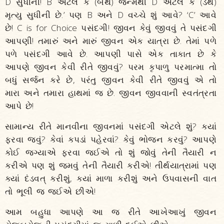
D સુધીની! B એટલે કે (બર્થ) જન્મથી D એટલે કે (ડેથ)
મૃત્યુ સુધીની છે.’ પણ B અને D વચ્ચે શું આવે? ‘C’ આવે
છે! C is for Choice પસંદગી! જીવન કેવું જીવવું તે પસંદગી
આપણી! તમારું અને મારું જીવન એક યાત્રા છે. તેમાં પળે
પળે પસંદગી આવે છે. આપણી પાસે એક તાકાત છે કે
આપણે જીવન કેવી રીતે જીવવું? પરમ કૃપાળુ પરમાત્મા તો
બધું સર્જન કરે છે, પરંતુ જીવન કેવી રીતે જીવવું એ તો
મારા અને તમારા હાથમાં જ છે. જીવન જીવવાની સ્વતંત્રતા
આપે છે!
સામાન્ય રીતે માનવીના જીવનમાં પસંદગી એટલે શું? ક્યાં
ફરવા જવું? કેવાં કપડાં પહેરવાં? કેવું ભોજન કરવું? આપણે
કોઈ જગ્યાએ ફરવા જઈએ તો શું જોવું તેની તૈયારી ન
કરીએ પણ શું જમવું તેની તૈયારી કરીએ! તીર્થયાત્રામાં પણ
ક્યાં દંડવત્ કરીશું, ક્યાં માળા કરીશું અને ઉપવાસની વાત
તો ભૂલી જ જઈએ છીએ!
આમ બહુધા આપણે આ જ રીતે આખેઆખું જીવન