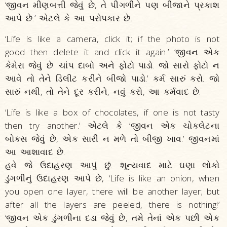
‘જીવન મીણબત્તી જેવું છે, તે પીગળીને પણ બીજાને પ્રકાશ
આપે છે.’ એટલે કે આ પરોપકાર છે.
‘Life is like a camera, click it; if the photo is not
good then delete it and click it again.’ ‘જીવન એક
કેમેરા જેવું છે. ચાંપ દાબો અને ફોટો પાડો. જો સારો ફોટો ન
આવે તો તેને ડિલીટ કરીને બીજો પાડો.’ કર્મ સારું કરો. જો
સારું નથી, તો તેને દૂર કરીને, નવું કરો, આ કર્મવાદ છે.
‘Life is like a box of chocolates, if one is not tasty
then try another.’ એટલે કે ‘જીવન એક ચોકલેટના
બોક્સ જેવું છે, એક સારી ન મળે તો બીજી ખાવ.’ જીવનમાં
આ આશાવાદ છે.
હવે જે ઉદાહરણ આપું છું. શૂન્યવાદ માટે ઘણા લોકો
ડુંગળીનું ઉદાહરણ આપે છે, ‘Life is like an onion, when
you open one layer, there will be another layer; but
after all the layers are peeled, there is nothing!’
‘જીવન એક ડુંગળીના દડા જેવું છે, તમે તેનાં એક પછી એક