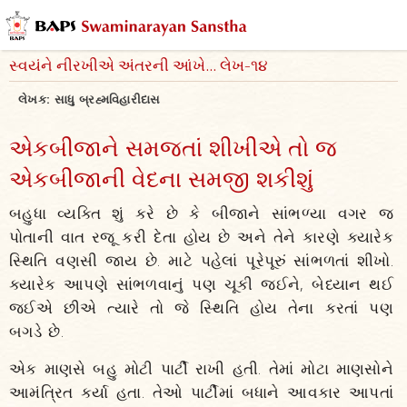
સ્વયંને નીરખીએ અંતરની આંખે... લેખ-૧૪
લેખક:
સાધુ બ્રહ્મવિહારીદાસ
એકબીજાને સમજતાં શીખીએ તો જ
એકબીજાની વેદના સમજી શકીશું
બહુધા વ્યક્તિ શું કરે છે કે બીજાને સાંભળ્યા વગર જ
પોતાની વાત રજૂ કરી દેતા હોય છે અને તેને કારણે ક્યારેક
સ્થિતિ વણસી જાય છે. માટે પહેલાં પૂરેપૂરું સાંભળતાં શીખો.
ક્યારેક આપણે સાંભળવાનું પણ ચૂકી જઈને, બેધ્યાન થઈ
જઈએ છીએ ત્યારે તો જે સ્થિતિ હોય તેના કરતાં પણ
બગડે છે.
એક માણસે બહુ મોટી પાર્ટી રાખી હતી. તેમાં મોટા માણસોને
આમંત્રિત કર્યા હતા. તેઓ પાર્ટીમાં બધાને આવકાર આપતાં