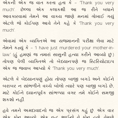
એકની એક જ વાત કરતા હતા કે – ‘Thank you very
much’. છેલ્લા એક કલાકથી આ જ રીતે બધાને
આવકારવામાં તેમને આ વાક્ય જાણે મનમાં ગોખાઈ ગયું
એટલે જે કોઈપણ આવે તેને કહે કે ‘Thank you very
much’.
એવામાં એક વ્યક્તિએ આ યજમાનની પરીક્ષા લેવા માટે
તેમને કહ્યું કે – ‘I have just murdered your mother-in-
law.’ (હું હમણાં જ તમારાં સાસુની હત્યા કરીને આવ્યો છું.)
તોપણ પેલી વ્યક્તિએ તો બેધ્યાનપણે જ સ્ટિરિયોટાઇપ
એક જ જવાબ આપ્યો કે ‘Thank you very much’.
એટલે કે બેધ્યાનપણું હોય તોપણ બાજી બગડે અને કોઈને
બરાબર ન સાંભળીને વચ્ચે બોલો ત્યારે પણ બાજી બગડે છે,
માટે કોઈને ધ્યાનપૂર્વક સાંભળ્યા વગર તમે કોઈને સમજી
શકશો નહીં.
હવે તમને અમદાવાદનો જ એક પ્રસંગ કહું છું. એક વાર
એક ફોન આવ્યો, એક વૃદ્ધ ભાઈનો તે ફોન હતો. તેમણે