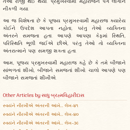
તેઓ રાજી થઈ થયા. પ્રમુખસ્વામી મહારાજને પગે લાગીને
નીકળી ગયા.
આ જ વિશેષતા છે કે પૂજ્ય પ્રમુખસ્વામી મહારાજ ક્યારેય
કોઈને ઉપદેશ આપતા નહોતા, પરંતુ તેઓ વ્યક્તિના
અંતરને સમજતા હતા. આપણે આપણા કેફમાં સ્થિતિ,
પરિસ્થિતિ ભૂલી જઈએ છીએ, પરંતુ તેઓ તો વ્યક્તિના
અંતરાત્માને પણ સમજી શકતા હતા.
આમ, પૂજ્ય પ્રમુખસ્વામી મહારાજ કહે છે કે તમે બીજાને
સાંભળતાં શીખો, બીજાને સમજતાં શીખો. ચાલો આપણે પણ
બીજાને સમજતાં શીખીએ.
Other Articles by સાધુ બ્રહ્મવિહારીદાસ
સ્વયંને નીરખીએ અંતરની આંખે... લેખ-૪૧
સ્વયંને નીરખીએ અંતરની આંખે... લેખ-૪૦
સ્વયંને નીરખીએ અંતરની આંખે... લેખ-૩૯