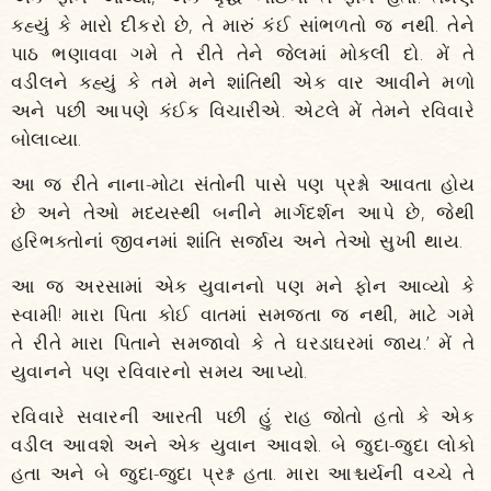
કહ્યું કે મારો દીકરો છે, તે મારું કંઈ સાંભળતો જ નથી. તેને
પાઠ ભણાવવા ગમે તે રીતે તેને જેલમાં મોકલી દો. મેં તે
વડીલને કહ્યું કે તમે મને શાંતિથી એક વાર આવીને મળો
અને પછી આપણે કંઈક વિચારીએ. એટલે મેં તેમને રવિવારે
બોલાવ્યા.
આ જ રીતે નાના-મોટા સંતોની પાસે પણ પ્રશ્નો આવતા હોય
છે અને તેઓ મધ્યસ્થી બનીને માર્ગદર્શન આપે છે, જેથી
હરિભક્તોનાં જીવનમાં શાંતિ સર્જાય અને તેઓ સુખી થાય.
આ જ અરસામાં એક યુવાનનો પણ મને ફોન આવ્યો કે
સ્વામી! મારા પિતા કોઈ વાતમાં સમજતા જ નથી, માટે ગમે
તે રીતે મારા પિતાને સમજાવો કે તે ઘરડાઘરમાં જાય.’ મેં તે
યુવાનને પણ રવિવારનો સમય આપ્યો.
રવિવારે સવારની આરતી પછી હું રાહ જોતો હતો કે એક
વડીલ આવશે અને એક યુવાન આવશે. બે જુદા-જુદા લોકો
હતા અને બે જુદા-જુદા પ્રશ્ન હતા. મારા આશ્ચર્યની વચ્ચે તે