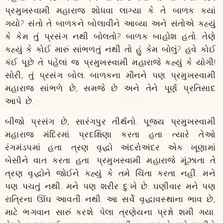
પ્રમુખસ્વામી મહારાજ શોધવા લાગ્યા કે તે બાળક ક્યાં
ગયો? સંતો તે બાળકને બોલાવીને આવ્યા અને સંતોએ કહ્યું
કે કેમ તું પ્રસંગ નથી બોલતો? બાળક બાહોશ હતો. તેણે
કહ્યું કે કોઈ મારું સાંભળતું નથી તો હું કેમ બોલું? હવે કોઈ
કંઈ પૂછે તે પહેલાં જ પ્રમુખસ્વામી મહારાજે કહ્યું કે યોગી!
સોરી, તું પ્રસંગ બોલ. બાળકના મૌનને પણ પ્રમુખસ્વામી
મહારાજ સાંભળે છે, સમજે છે અને તેને પૂર્ણ પ્રતિસાદ
આપે છે.
બીજો પ્રસંગ છે, સારંગપુર તીર્થનો. પૂજ્ય પ્રમુખસ્વામી
મહારાજ મંદિરમાં પ્રદક્ષિણા કરતા હતા ત્યારે તેઓ
રંગમંડપમાં હતા. ત્રણ વૃદ્ધો અંદરોઅંદર એક ખૂણામાં
બેસીને વાત કરતા હતા. પ્રમુખસ્વામી મહારાજે મૂંઝાતા તે
ત્રણ વૃદ્ધોને જોઈને કહ્યું કે તમે ચિંતા કરતા નહીં. મને
પણ પચતું નથી. મને પણ શરીર દુ:ખે છે. ઘણીવાર મને પણ
રાત્રિના ઊંઘ આવતી નથી. આ સર્વે વૃદ્ધાવસ્થાના ભાવ છે,
માટે ભગવાન સારું કરશે. પેલા ત્રણેયના પ્રશ્નો શમી ગયા.