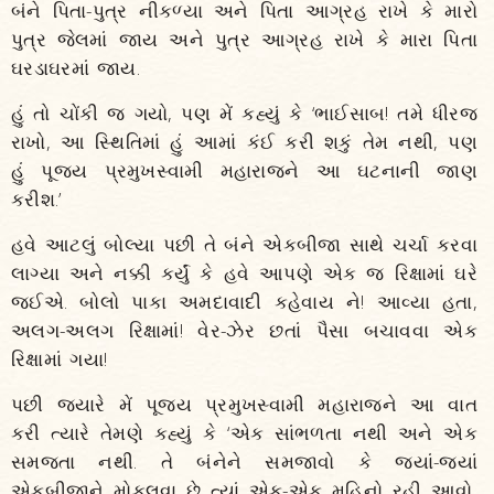
બંને પિતા-પુત્ર નીકળ્યા અને પિતા આગ્રહ રાખે કે મારો
પુત્ર જેલમાં જાય અને પુત્ર આગ્રહ રાખે કે મારા પિતા
ઘરડાઘરમાં જાય.
હું તો ચોંકી જ ગયો, પણ મેં કહ્યું કે ‘ભાઈસાબ! તમે ધીરજ
રાખો, આ સ્થિતિમાં હું આમાં કંઈ કરી શકું તેમ નથી, પણ
હું પૂજ્ય પ્રમુખસ્વામી મહારાજને આ ઘટનાની જાણ
કરીશ.’
હવે આટલું બોલ્યા પછી તે બંને એકબીજા સાથે ચર્ચા કરવા
લાગ્યા અને નક્કી કર્યું કે હવે આપણે એક જ રિક્ષામાં ઘરે
જઈએ. બોલો પાકા અમદાવાદી કહેવાય ને! આવ્યા હતા,
અલગ-અલગ રિક્ષામાં! વેર-ઝેર છતાં પૈસા બચાવવા એક
રિક્ષામાં ગયા!
પછી જ્યારે મેં પૂજ્ય પ્રમુખસ્વામી મહારાજને આ વાત
કરી ત્યારે તેમણે કહ્યું કે ‘એક સાંભળતા નથી અને એક
સમજતા નથી. તે બંનેને સમજાવો કે જ્યાં-જ્યાં
એકબીજાને મોકલવા છે ત્યાં એક-એક મહિનો રહી આવો,