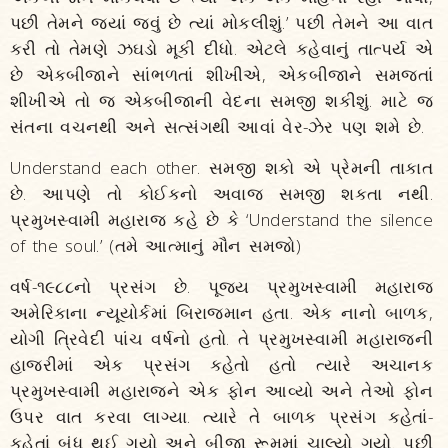
પછી તેમને જ્યાં જવું છે ત્યાં મોકલીશું.’ પછી તેમને આ વાત
કરી તો તેમણે ઝઘડો મૂકી દીધો. એટલે કહેવાનું તાત્પર્ય એ
છે એકબીજાને સાંભળતાં શીખીએ, એકબીજાને સમજતાં
શીખીએ તો જ એકબીજાની વેદના સમજી શકીશું. માટે જ
સંતના વચનથી અને સત્સંગથી આવાં વેર-ઝેર પણ શમે છે.
Understand each other. સમજી શકો એ પ્રેમની તાકાત
છે. આપણે તો કોઈકનો અવાજ સમજી શકતા નથી.
પ્રમુખસ્વામી મહારાજ કહે છે કે ‘Understand the silence
of the soul.’ (તમે આત્માનું મૌન સમજો)
વર્ષ-૧૯૮૮નો પ્રસંગ છે. પૂજ્ય પ્રમુખસ્વામી મહારાજ
અમેરિકાના ન્યૂયોર્કમાં બિરાજમાન હતા. એક નાનો બાળક,
યોગી ત્રિવેદી પાંચ વર્ષનો હતો. તે પ્રમુખસ્વામી મહારાજની
હાજરીમાં એક પ્રસંગ કહેતો હતો ત્યારે અચાનક
પ્રમુખસ્વામી મહારાજને એક ફોન આવ્યો અને તેઓ ફોન
ઉપર વાત કરવા લાગ્યા. ત્યારે તે બાળક પ્રસંગ કહેતાં-
કહેતાં બંધ થઈ ગયો અને બીજા રૂમમાં ચાલ્યો ગયો. પછી