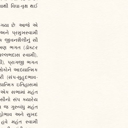
ાથી વિઘા-વૃક્ષ થઈ
ી ગયા છે. આજે એ
ને પ્રમુખસ્વામી
ક જીવનશૈલીનું સૌ
 રમણ ભગત (ડૉક્ટર
વલ્લભદાસ સ્વામી),
ી), પ્રાગજી ભગત
ોકોને આધ્યાત્મિક
ી (સંપ-સુહૃદભાવ-
યાત્મિક ઇતિહાસમાં
 એક સભામાં મહંત
સૌનો સંપ ક્યારેય
 જ ગુરુબંધુ મહંત
 અહોભાવ અને સુખદ
હવે મહંત સ્વામી