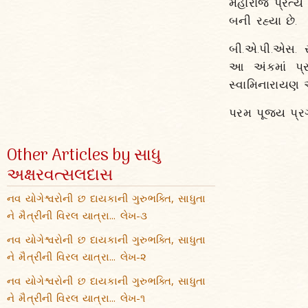
મહારાજ પ્રત્ય
બની રહ્યા છે.
બી.એ.પી.એસ. સ
આ અંકમાં પ્ર
સ્વામિનારાયણ 
પરમ પૂજ્ય પ્રગ
Other Articles by સાધુ
અક્ષરવત્સલદાસ
નવ યોગેશ્વરોની છ દાયકાની ગુરુભક્તિ, સાધુતા
ને મૈત્રીની વિરલ યાત્રા... લેખ-૩
નવ યોગેશ્વરોની છ દાયકાની ગુરુભક્તિ, સાધુતા
ને મૈત્રીની વિરલ યાત્રા... લેખ-૨
નવ યોગેશ્વરોની છ દાયકાની ગુરુભક્તિ, સાધુતા
ને મૈત્રીની વિરલ યાત્રા... લેખ-૧