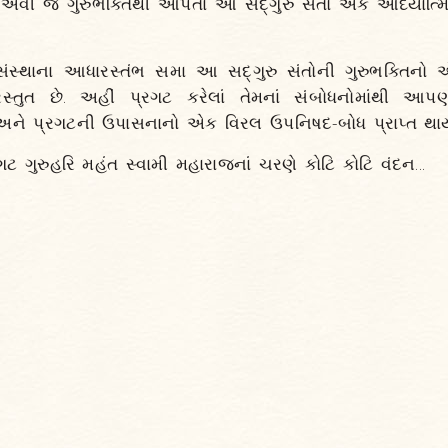
ે એવી જ ગુરુભક્તિથી ઓપતા આ સદ્‌ગુરુ સંતો એક આધ્યાત્મિ
ંસ્થાના આધારસ્તંભ સમા આ સદ્‌ગુરુ સંતોની ગુરુભક્તિનો 
સ્તુત છે. અહીં પ્રગટ કરેલાં તેમનાં સંબોધનોમાંથી આ
અને પ્રગટની ઉપાસનાનો એક વિરલ ઉપનિષદ-બોધ પ્રાપ્ત થાય
ટ ગુરુહરિ મહંત સ્વામી મહારાજનાં ચરણે કોટિ કોટિ વંદન...