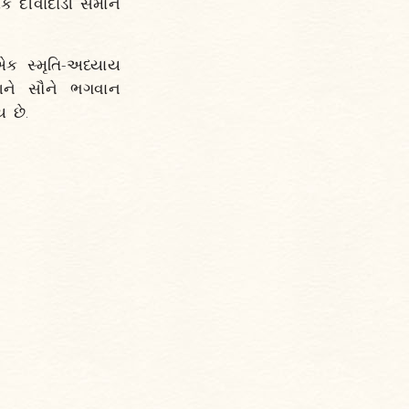
ક દીવાદાંડી સમાન
એક સ્મૃતિ-અધ્યાય
પણને સૌને ભગવાન
 છે.