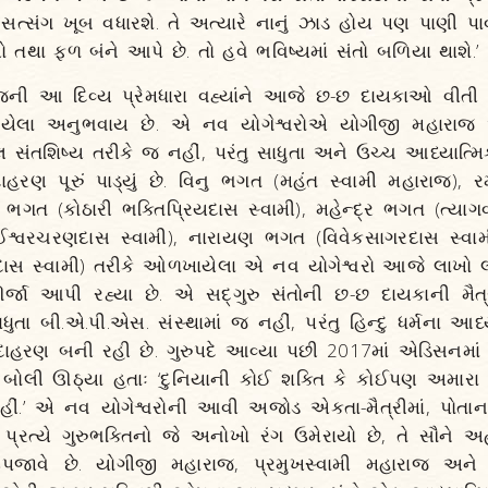
સત્સંગ ખૂબ વધારશે. તે અત્યારે નાનું ઝાડ હોય પણ પાણી પાવ
યો તથા ફળ બંને આપે છે. તો હવે ભવિષ્યમાં સંતો બળિયા થાશે.’
જની આ દિવ્ય પ્રેમધારા વહ્યાંને આજે છ-છ દાયકાઓ વીત
થયેલા અનુભવાય છે. એ નવ યોગેશ્વરોએ યોગીજી મહારાજ અ
 સંતશિષ્ય તરીકે જ નહીં, પરંતુ સાધુતા અને ઉચ્ચ આધ્યાત્મિ
ાહરણ પૂરું પાડ્યું છે. વિનુ ભગત (મહંત સ્વામી મહારાજ),
 ભગત (કોઠારી ભક્તિપ્રિયદાસ સ્વામી), મહેન્દ્ર ભગત (ત્યાગ
્વરચરણદાસ સ્વામી), નારાયણ ભગત (વિવેકસાગરદાસ સ્વામ
સ સ્વામી) તરીકે ઓળખાયેલા એ નવ યોગેશ્વરો આજે લાખો લ
ર્જા આપી રહ્યા છે. એ સદ્‌ગુરુ સંતોની છ-છ દાયકાની મૈત્ર
તા બી.એ.પી.એસ. સંસ્થામાં જ નહીં, પરંતુ હિન્દુ ધર્મના આધ્
ાહરણ બની રહી છે. ગુરુપદે આવ્યા પછી 2017માં એડિસનમાં
 બોલી ઊઠ્યા હતાઃ ‘દુનિયાની કોઈ શક્તિ કે કોઈપણ અમારા 
હીં.’ એ નવ યોગેશ્વરોની આવી અજોડ એકતા-મૈત્રીમાં, પોતાના
 પ્રત્યે ગુરુભક્તિનો જે અનોખો રંગ ઉમેરાયો છે, તે સૌને
પજાવે છે. યોગીજી મહારાજ, પ્રમુખસ્વામી મહારાજ અને 