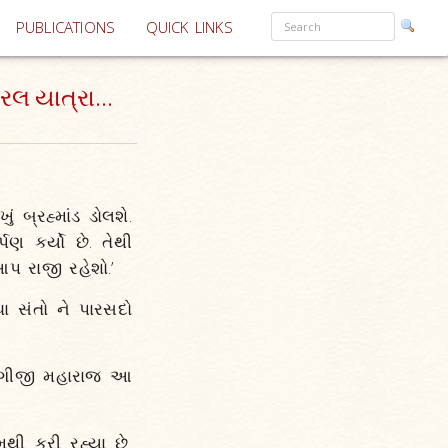
PUBLICATIONS
QUICK LINKS
રલ યાત્રા...
બ્રહ્માંડ ડોલશે.
ણ કર્યો છે. તેથી
પ રાજી રહેશો.’
ધા સંતો ને પારસદો
 યોગીજી મહારાજ આ
મથી કરી રહ્યા છે.