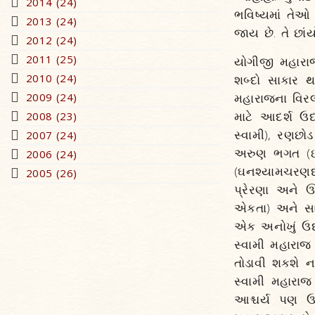
2014 (24)
ભવિષ્યમાં તેઓ 
2013 (24)
જાય છે. તે છાં
2012 (24)
2011 (25)
યોગીજી મહારા
2010 (24)
શબ્દો સાકાર 
2009 (24)
મહારાજના વિરલ
માટે આદર્શ ઉદ
2008 (23)
સ્વામી), રણછોડ
2007 (24)
અરુણ ભગત (ઈશ
2006 (24)
(ઘનશ્યામચરણદા
2005 (26)
પ્રેરણા અને ઊ
એકતા) અને સાધુ
એક અનોખું ઉદ
સ્વામી મહારાજ
તોડાવી શકશે ન
સ્વામી મહારાજ
આશ્ચર્ય પણ ઉ