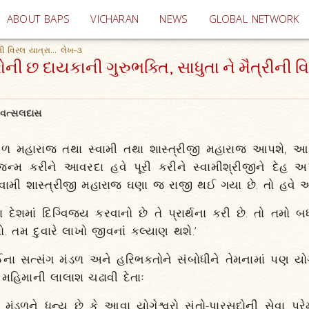
(current)
ABOUT BAPS
VICHARAN
NEWS
GLOBAL NETWORK
ની વિરલ યાત્રા... લેખ-૩
ોની છ દાયકાની ગુરુભક્તિ, સાધુતા ને મૈત્રીની વિ
રવત્સલદાસ
બળ મહારાજ તથા સ્વામી તથા શાસ્ત્રીજી મહારાજ આપશે, આખું 
ન્મ કરીને આવરદા હવે પૂરી કરીને સ્વામીશ્રીજીને દેહ અર્પ
સ્વામી શાસ્ત્રીજી મહારાજ ઘણા જ રાજી થઈ ગયા છે. તો હવે આ
 દેશમાં દિગ્વિજય કરવાનો છે તે પ્રાર્થના કરી છે. તો તમો બ
ો. તમ દુવારે લાખો જીવનાં કલ્યાણ થશે.’
બઈના સત્સંગ મંડળ અને હરિભક્તોને સંબોધીને તેમનામાં પણ
 મહિમાની લાલાશ ચઢાવી દેતાઃ
 મંડળને ધન્ય છે કે આવા યોગેશ્વરો સંતો-પારસદોની સેવા પ્રે