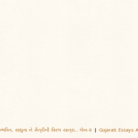
ક્તિ, સાધુતા ને મૈત્રીની વિરલ યાત્રા... લેખ-૨
Gujarati Essays A
|