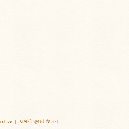
rchive
કાળની ધૂળમાં ઉપવન
|