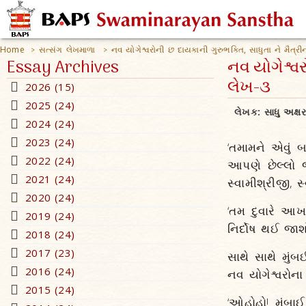
Home
સત્સંગ લેખમાળા
નવ યોગેશ્વરોની છ દાયકાની ગુરુભક્તિ, સાધુતા ને મૈત્રી
>
>
Essay Archives
નવ યોગેશ્વર
લેખ-૩
2026 (15)
2025 (24)
લેખક:
સાધુ અક્ષ
2024 (24)
2023 (24)
‘તમામને એવું 
2022 (24)
આપણે છેલ્લો જ
2021 (24)
સ્વામીશ્રીજી, 
2020 (24)
‘તમ દુવારે આખા
2019 (24)
નિર્દોષ થઈ જાશ
2018 (24)
2017 (23)
સાથે સાથે મું
2016 (24)
નવ યોગેશ્વરોના
2015 (24)
‘ઓહોહો! મુંબાઈ