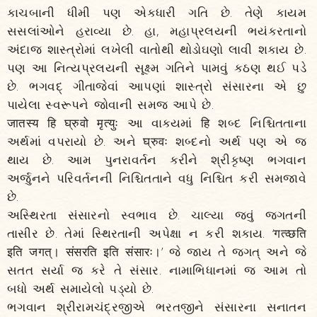
કાચબાની ધીમી પણ એકધારી ગતિ છે. તેણે કાયમ
સસલાંઓને હરાવ્યા છે. હા, મહાપ્રલયની ભયંકરતાનો
અંદાજ શાસ્ત્રોમાં લખેલી વાતોથી થોડોઘણો લાવી શકાય છે.
પણ આ નિત્યપ્રલયની સૂક્ષ્મ ગતિને પામવું કઠણ થઈ પડે
છે. ભગવદ્ ગીતાજેવાં આપણાં શાસ્ત્રો સંસારના એ છુ
પાયેલા સ્વરૂપને જોવાની સમજ આપે છે.
जातस्य हि घ्रुवो मृत्युः આ વાક્યમાં हि શબ્દ નિશ્ચિતતાના
અર્થમાં વપરાયો છે. અને घ्रुवः શબ્દનો અર્થ પણ એ જ
થાય છે. આમ પુનરાવર્તન કરીને શ્રીકૃષ્ણ ભગવાન
અર્જુનને પરિવર્તનની નિશ્ચિતતાને વધુ નિશ્ચિત કરી સમજાવે
છે.
અસ્થિરતા સંસારનો સ્વભાવ છે. ચાલ્યા જવું જગતની
તાસીર છે. તેમાં સ્થિરતાની અપેક્ષા ન કરી શકાય. ‘गत्व्छति
इति जगत्‌। संसरति इति संसारः।’ જે જાય તે જગત્‌ અને જે
સતત સર્યા જ કરે તે સંસાર. નામાભિધાનમાં જ આમ તો
બધો અર્થ સમાયેલો પડ્યો છે.
ભગવાન શ્રીરામચંદ્રજીએ ભરતજીને સંસારના સનાતન