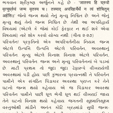
ભગવાન શ્રીકૃષ્ણ અર્જુનને કહે છે - 'जातस्य हि घ्रुवो
मृत्युर्घ्रुवं जन्म मृतस्य च। तस्माद्‌ अपरिहार्येर्थे न त्वं शोचितुम्‌
अर्हसि॥' જેનો જન્મ થયો તેનું મૃત્યુ નિશ્ચિત છે. અને જેનું
મૃત્યુ થયું તેનો જન્મ નિશ્ચિત છે. તેથી આ અપરિહાર્ય
વિષયમાં (એટલે કે જેમાં કોઈ ફેરફાર ન થઈ શકે એવા
વિષયમાં) તારે શોક કરવો યોગ્ય નથી. (ગીતા ૨-૨૭)
પરિવર્તન! પ્રકૃતિનો એક અપરિવર્તનીય નિયમ. જન્મ
એટલે ઉત્પત્તિ. ઉત્પત્તિ એટલે પરિવર્તન, અવસ્થાનું
પરિવર્તન. મૃત્યુ એટલે વિનાશ. વિનાશ એટલે પરિવર્તન,
અવસ્થાનું પરિવર્તન. જન્મ અને મૃત્યુ પરિવર્તનનાં બે પડખાં
છે. માટી પ્રથમ તો જુદા જુદા ઢેફારૂપે વીખરાયેલી
અવસ્થામાં પડી હોય. પછી કુંભારના પ્રયત્નથી તે પરિવર્તન
પામીને એક સંગઠિત પિંડાકાર અવસ્થા પ્રાપ્ત કરે તેને
ઘટનો જન્મ થયો કહેવાય. એ જ પિંડાકાર અવસ્થા
પરિવર્તન પામીને પાછી ધૂળ ભેગી ધૂળ થઈ વીખરાઈ જાય
તેને ઘટનો વિનાશ થયો કહેવાય. જગતની સૂક્ષ્માતિસૂક્ષ્મ
વસ્તુઓથી માંડીને અનંત કોટિ બ્રહ્માંડો સુધી જન્મ-