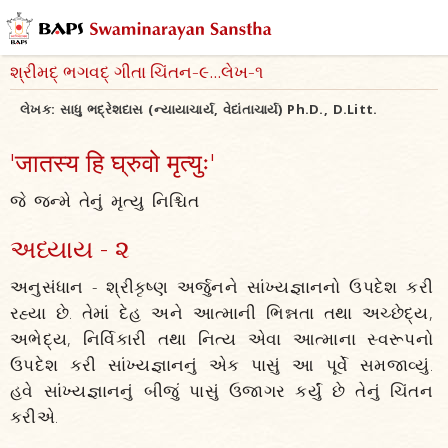
શ્રીમદ્ ભગવદ્ ગીતા ચિંતન-૯...લેખ-૧
લેખક:
સાધુ ભદ્રેશદાસ (ન્યાયાચાર્ય, વેદાંતાચાર્ય) Ph.D., D.Litt.
'जातस्य हि घ्रुवो मृत्युः'
જે જન્મે તેનું મૃત્યુ નિશ્ચિત
અધ્યાય - ૨
અનુસંધાન - શ્રીકૃષ્ણ અર્જુનને સાંખ્યજ્ઞાનનો ઉપદેશ કરી
રહ્યા છે. તેમાં દેહ અને આત્માની ભિન્નતા તથા અચ્છેદ્ય,
અભેદ્ય, નિર્વિકારી તથા નિત્ય એવા આત્માના સ્વરૂપનો
ઉપદેશ કરી સાંખ્યજ્ઞાનનું એક પાસું આ પૂર્વે સમજાવ્યું.
હવે સાંખ્યજ્ઞાનનું બીજું પાસું ઉજાગર કર્યું છે તેનું ચિંતન
કરીએ.