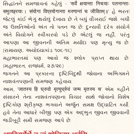
સિદ્ધાંતને સમજાવતાં કહેલું - 'सर्वे क्षयान्ता निचयाः पतनान्ताः
समुत्व्छ्रयाः। संयोगा विप्रयोगान्ता मरणान्तं च जीवितम्‌॥' હે ભરત!
જેટલું કાંઈ ભેગું થયેલું દેખાય છે તે બધું વીખરાઈ જશે. બધી
જ ઉન્નતિઓનો અંત તો પતન જ છે. દુન્યવી દરેક સંયોગે
અંતે વિયોગને સ્વીકારવો પડે છે એટલું જ નહીં, પરંતુ
આપણા આ જીવનની અંતિમ મર્યાદા પણ મૃત્યુ જ છે.
(રામાયણ, અયોધ્યાકાંડ ૧૦૬-૧૬)
મહાભારતમાં પણ આવો જ શ્લોક પ્રાપ્ત થાય છે.
(મહાભારત, રાજધર્મ, ૨૭/૨૯)
જગતને આ પ્રકારના દૃષ્ટિબિંદુથી જોવાના અભિગમને
નાશવંતપણાની સમજણ કહેવાય.
આમ, ‘जातस्य हि घ्रुवो मृत्युर्घ्रुवं जन्म मृतस्य च’ એમ કહીને
સંસારને તેના નાશવંતપણાના વિચાર સાથે જોવાનો વિશેષ
દૃષ્ટિકોણ શ્રીકૃષ્ણ ભગવાને અર્જુન સમક્ષ ઉદ્‌ઘાટિત કર્યો.
હવે તેના આધારે બીજી પણ એક અદ્‌ભુત જીવન જીવવાની
જડીબુટ્ટી સમી સમજણ આપે છે.