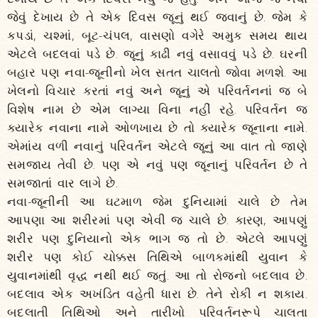
જેવું દેખાય છે તે એક દિવસ જૂનું થઈ જવાનું છે. જેમ કે
કપડાં, ચશ્માં, બૂટ-ચંપલ, વાસણો વગેરે અમુક સમય થાય
એટલે બદલવાં પડે છે. જૂનું કાઢી નવું વસાવવું પડે છે. ઘરની
બહાર પણ નવા-જૂનીનો ખેલ સતત ચાલતો જોવા મળશે. આ
ખેલનો વિચાર કરતાં નવું અને જૂનું એ પરિવર્તનનાં જ બે
વિશેષ નામ છે એમ લાગ્યા વિના નહીં રહે. પરિવર્તન જ
ક્યારેક નવાના નામે ઓળખાય છે તો ક્યારેક જૂનાના નામે.
એમાંય વળી નવાનું પરિવર્તન એટલે જૂનું આ વાત તો જાણે
સમજાય તેવી છે. પણ એ નવું પણ જૂનાનું પરિવર્તન છે તે
સમજાતાં વાર લાગે છે.
નવા-જૂનીની આ ઘટમાળ જેમ દુનિયામાં ચાલે છે તેમ
આપણા આ શરીરમાં પણ એવી જ ચાલે છે. કારણ, આપણું
શરીર પણ દુનિયાનો એક ભાગ જ તો છે. એટલે આપણું
શરીર પણ કોઈ ચોક્કસ તિથિએ બાળકમાંથી યુવાન કે
યુવાનમાંથી વૃદ્ધ નથી થઈ જતું. આ તો રોજનો બદલાવ છે.
બદલાવ એક અખંડિત વહેતી ધારા છે. તેને રોકી ન શકાય.
બદલાતી તિથિઓ અને તારીખો પરિવર્તનરૂપે ચાલતા