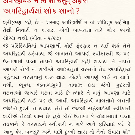
अपरिहार्येर्थे न त्वं शोचितुम्‌ अर्हसि -
અપરિહાર્યમાં શોક શાનો ?
શ્રીકૃષ્ણ કહે છે - 'तस्माद्‌ अपरिहार्येर्थे न त्वं शोचितुम्‌ अर्हसि॥'
તેથી નિવારી ન શકાય એવી બાબતમાં તારે શોક કરવો
યોગ્ય નથી. (ગીતા - ૨/૨૭)
જે પરિસ્થિતિમાં આપણાથી કોઈ ફેરફાર ન થઈ શકે તેને
અપરિહાર્ય કહેવાય. જે બાબતને આપણે સ્વીકારવી જ પડે.
ઉનાળામાં પડતા તાપને અપરિહાર્ય કહી શકાય. તે તાપને
આપણે રોકી ન શકીએ. વર્ષાૠતુમાં વરસતો મેઘ અપરિહાર્ય
કહેવાય. વરસવાનું શરૂ થાય એટલે આપણું કાંઈ ન ચાલે.
વળી, ભૂકંપ, જ્વાળામુખી, વાવાઝ ùડાં જેવી કુદરતી
ઘટનાઓ જ્યારે ઘટવા માંડે છે ત્યારે તે બધું આપણા માટે
અપરિહાર્ય થઈ પડે છે. આવી અપરિહાર્ય બાબતોને બનતી
જોઈને દુઃખી ન થવાય. તેને તો જેટલી સહેલાઈથી સ્વીકારી
શકીએ તેટલો લાભ છે. હવે કોઈ ઉનાળા કે ચોમાસામાં પડતા
તડકાને કે વરસાદને સ્વીકારી ન શકે અને ફરિયાદ કરે કે
આવું કેમ બન્યું? અને પછી દુઃખી થાય તો તેનો ઉપાય શો?