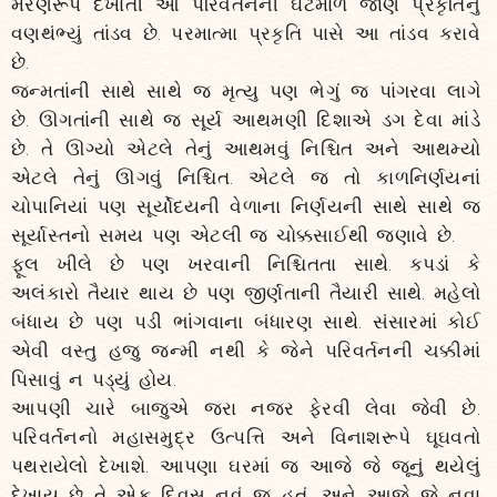
મરણરૂપે દેખાતી આ પરિવર્તનની ઘટમાળ જાણે પ્રકૃતિનું
વણથંભ્યું તાંડવ છે. પરમાત્મા પ્રકૃતિ પાસે આ તાંડવ કરાવે
છે.
જન્મતાંની સાથે સાથે જ મૃત્યુ પણ ભેગું જ પાંગરવા લાગે
છે. ઊગતાંની સાથે જ સૂર્ય આથમણી દિશાએ ડગ દેવા માંડે
છે. તે ઊગ્યો એટલે તેનું આથમવું નિશ્ચિત અને આથમ્યો
એટલે તેનું ઊગવું નિશ્ચિત. એટલે જ તો કાળનિર્ણયનાં
ચોપાનિયાં પણ સૂર્યોદયની વેળાના નિર્ણયની સાથે સાથે જ
સૂર્યાસ્તનો સમય પણ એટલી જ ચોક્કસાઈથી જણાવે છે.
ફૂલ ખીલે છે પણ ખરવાની નિશ્ચિતતા સાથે. કપડાં કે
અલંકારો તૈયાર થાય છે પણ જીર્ણતાની તૈયારી સાથે. મહેલો
બંધાય છે પણ પડી ભાંગવાના બંધારણ સાથે. સંસારમાં કોઈ
એવી વસ્તુ હજુ જન્મી નથી કે જેને પરિવર્તનની ચક્કીમાં
પિસાવું ન પડ્યું હોય.
આપણી ચારે બાજુએ જરા નજર ફેરવી લેવા જેવી છે.
પરિવર્તનનો મહાસમુદ્ર ઉત્પત્તિ અને વિનાશરૂપે ઘૂઘવતો
પથરાયેલો દેખાશે. આપણા ઘરમાં જ આજે જે જૂનું થયેલું
દેખાય છે તે એક દિવસ નવું જ હતું. અને આજે જે નવા