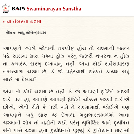
નવા નંબરના ચશ્મા
લેખક:
સાધુ યોગેન્દ્રદાસ
આપણને આંખે જોવાની તકલીફ હોય તો ચશ્માની જરૂર
પડે. સારામાં સારા ચશ્મા હોય પરંતુ જરૂરી નંબરના ન હોય
તો ક્યારેય સરખું દેખાવાનું નહીં. એવા કોઈ સર્વસાધારણ
નંબરવાળા ચશ્મા છે, કે જે પહેરવાથી દરેકને કાયમ બધું
સારું જ દેખાય?
એવા તો કોઈ ચશ્મા છે નહીં, કે જે આપણી દૃષ્ટિને બદલી
શકે. પણ હા, આપણે આપણી દૃષ્ટિને ચોક્કસ બદલી શકીએ
છીએ, એવી રીતે કે પછી ગમે તે ચશ્મામાંથી જોઈએ પણ
આપણને બધું સારું જ દેખાય. મહાભારતકાળમાં આવા
ચશ્માની શોધ તો નહોતી થઈ, પરંતુ યુધિષ્ઠિર અને દુર્યોધન
બંને પાસે ચશ્મા હતા. દુર્યોધનને પૂછ્યું કે ‘દુનિયાના માણસો