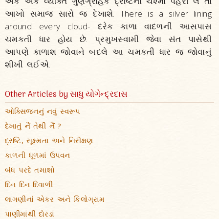
એક એક વ્યક્તિ ગુણગ્રાહક દ્રષ્ટિના ચશ્મા પહેરી લે તો
આખો સમાજ સારો જ દેખાશે. There is a silver lining
around every cloud- દરેક કાળા વાદળની આસપાસ
ચમકતી ધાર હોય છે. પ્રમુખસ્વામી જેવા સંત પાસેથી
આપણે કાળાશ જોવાને બદલે આ ચમકતી ધાર જ જોવાનું
શીખી લઈએ.
Other Articles by સાધુ યોગેન્દ્રદાસ
ઓક્સિજનનું નવું સ્વરૂપ
દેખાતું નૈં તેથી નૈં ?
દ્રષ્ટિ, સૂક્ષ્મતા અને નિરીક્ષણ
કાળની ધૂળમાં ઉપવન
બંધ પરદે તમાશો
દિન દિન દિવાળી
લાગણીનાં એકર અને કિલોગ્રામ
પાણીમાંથી દોરડાં