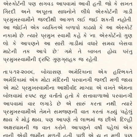
એસ્કોર્ટની પણ સગવડ આપવામાં આવી હતી. જો કે સખત
ગિરદી અને અપૂરતા સાધનોને લીધે એસ્કોર્ટની ગાડી
પ્રમુખસ્વામીને જલ્દીથી આગળ લઈ જઈ શકતી નહોતી.
આ જોઈને એક વ્યક્તિએ બળાપો કાઢયો કે આ એસ્કોર્ટ
નકામો છે. ત્યારે પ્રમુખ સ્વામી કહે કે ‘ના. એસ્કોર્ટનો ગુણ
લો કે આપણને આ સારી ગાડીમાં વધારે સમય બેસવા
માટેની તક આપે છે.‘ ગમે તે બાબત હોય પરંતુ
પ્રમુખસ્વામીની દ્રષ્ટિ ગુણગ્રાહક જ રહેતી.
તા.૫-૧૨-૨૦૦૬, બોચાસણ. અમેરિકાના એક હરિભક્તે
અમેરિકામાં એક મોટા મંદિરની પરવાનગી જલ્દી મળી જાય
એ માટે પ્રમુખસ્વામીના આશીર્વાદ માગ્યા. એ વખતે એમના
બોલવામાં સ્પષ્ટ સૂર વર્તાતો હતો કે સત્તાવાળાઓ પરવાનગી
આપવામાં વાર લગાડે છે એ સારું કરતા નથી. ત્યારે
પ્રમુખસ્વામીએ તેમને સમજણની વાત કરતાં કહ્યું ‘વહેલું
થાય કે મોડું થાય, પણ આપણે તો લાભમાં જ છીએ. દિલ્હી
અક્ષરધામની જ વાત કરોને. આપણને વર્ષો પહેલાં એક
નાની એવી જમીન મળતી હતી. પછી એ ય ન મળી. પણ