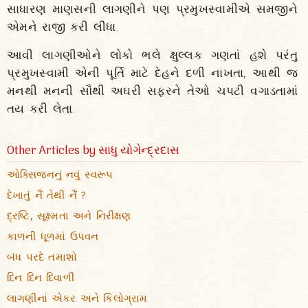
સાધારણ માણસની લાગણીને પણ પ્રમુખસ્વામીએ સમજીને
એમને રાજી કરી લીધા.
આવી લાગણીઓને લોકો ભલે ક્ષુલ્લક ગણતાં હશે પરંતુ
પ્રમુખસ્વામી એની પૂર્તિ માટે દેહને દળી નાખતા, આથી જ
મનથી મનની સૌથી અઘરી સફરને તેઓ ચપટી વગાડતામાં
તય કરી લેતા.
Other Articles by સાધુ યોગેન્દ્રદાસ
ઓક્સિજનનું નવું સ્વરૂપ
દેખાતું નૈં તેથી નૈં ?
દ્રષ્ટિ, સૂક્ષ્મતા અને નિરીક્ષણ
કાળની ધૂળમાં ઉપવન
બંધ પરદે તમાશો
દિન દિન દિવાળી
લાગણીનાં એકર અને કિલોગ્રામ