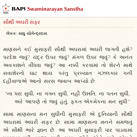
સૌથી અઘરી સફર
લેખક:
સાધુ યોગેન્દ્રદાસ
માણસને કઈ મુસાફરી સૌથી અઘરામાં અઘરી લાગતી હશે?
પરદેશ જવું? ચંદ્ર ઉપર જવું? મંગળ ઉપર જવું? કે અનંત
અવકાશને વીંધવા જવું? આ નક્કી કરવામાં તો શેરને માથે
સવાશેરનો ઘાટ થાય. પરંતુ પ્રખ્યાત ગઝલકાર ગની
દહીંવાળાએ આનો સરસ જવાબ આપ્યો છે:
“ના ધરા સુધી, ના ગગન સુધી, નહીં ઉન્નતિ, ના પતન સુધી,
અરે આપણે તો જવું હતું, ફકત એકમેકના મન સુધી.”
સામા માણસના મન સુધીની મુસાફરી એ દુનિયાની સૌથી
અઘરામાં અઘરી સફર છે. સામા માણસના મનને સમજવું
એ સૌથી ભારે જ્ઞાન છે. આ અઘરી મુસાફરી પાર પાડવામાં