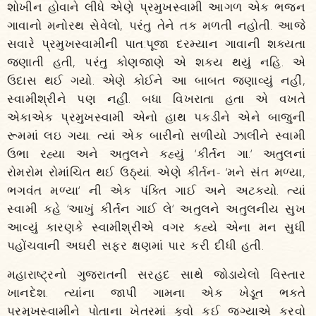
શોખીન હોવાને લીધે એણે પ્રમુખસ્વામી આગળ એક ભજન
ગાવાનો મનોરથ સેવેલો, પરંતુ તેને તક મળતી નહોતી. આજે
સવારે પ્રમુખસ્વામીની પાત:પૂજા દરમ્યાન ગાવાની શક્યતા
જણાતી હતી, પરંતુ કોણજાણે એ શક્ય થયું નહિ. એ
ઉદાસ થઈ ગયો. એણે કોઈને આ બાબત જણાવ્યું નહીં,
સ્વામીશ્રીને પણ નહીં. બધા વિખરાતા હતા એ વખતે
એકાએક પ્રમુખસ્વામી એનો હાથ પકડીને એને બાજુની
રૂમમાં લઇ ગયા. ત્યાં એક બારીનો સળીયો ઝાલીને સ્વામી
ઉભા રહ્યા અને અતુલને કહ્યું ‘કીર્તન ગા.‘ અતુલનાં
રોમરોમ રોમાંચિત થઈ ઉઠ્યાં. એણે કીર્તન- ‘મને સંત મળ્યા,
ભગવંત મળ્યા‘ ની એક પંક્તિ ગાઈ અને અટક્યો. ત્યાં
સ્વામી કહે ‘આખું કીર્તન ગાઈ લે‘ અતુલને અતુલનીય સુખ
આવ્યું કારણકે સ્વામીશ્રીએ વગર કહ્યે એના મન સુધી
પહોંચવાની અઘરી સફર ક્ષણમાં પાર કરી દીધી હતી.
મહારાષ્ટ્રનો ગુજરાતની સરહદ સાથે જોડાયેલો વિસ્તાર
ખાનદેશ. ત્યાંના જાપી ગામના એક ખેડૂત ભક્તે
પ્રમુખસ્વામીને પોતાના ખેતરમાં કૂવો કઈ જગ્યાએ કરવો