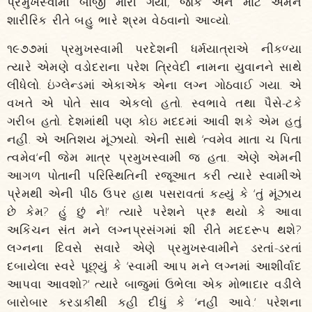
પ્રમુખસ્વામી બાજી મારી ગયા, જોકે એને માટે એમને
શારીરિક રીતે બહુ ભારે શ્રમ વેઠવાનો આવ્યો.
૧૯૭૭માં પ્રમુખસ્વામી પરદેશની ધર્મયાત્રાએ નીકળ્યા
ત્યારે એમણે વડોદરાના પરેશ ત્રિવેદી નામના યુવાનને સાથે
લીધેલો. ઇંગ્લેન્ડમાં એકાએક એના લગ્ન ગોઠવાઈ ગયા. એ
વખતે એ પોતે સાવ એકલો હતો. સ્વભાવે તથા પૈસે-ટકે
ગરીબ હતો. દેશમાંથી પણ કોઇ મદદમાં આવી શકે એમ હતું
નહીં. એ અતિશય મૂંઝાયો. એની સાથે ‘ત્વમેવ માતા ચ પિતા
ત્વમેવ‘ની જેમ માત્ર પ્રમુખસ્વામી જ હતા. એણે એમની
આગળ પોતાની પરિસ્થિતિની રજૂઆત કરી ત્યારે સ્વામીએ
પ્રેમથી એની પીઠ ઉપર હાથ પસરાવતાં કહ્યું કે ‘તું મૂંઝાય
છે કેમ? હું છું ને!‘ ત્યારે પરેશને પ્રશ્ન થયો કે આવા
અકિંચન સંત મને લગ્નપ્રસંગમાં શી રીતે મદદરૂપ થશે?
લગ્નના દિવસે સવારે એણે પ્રમુખસ્વામીને ડરતાં-ડરતાં
દબાયેલા સ્વરે પૂછ્યું કે ‘સ્વામી આપ મને લગ્નમાં આશીર્વાદ
આપવા આવશો?‘ ત્યારે બાજુમાં ઉભેલા એક મોભાદાર વડીલે
બારોબાર કરડાકીથી કહી દીધું કે ‘નહીં આવે.‘ પરેશના