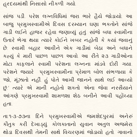
હ્રદયમાંથી નિસાસો નીકળી ગયો.
સાંજ પડી. પરેશ લગ્નવિધિમાં જરા ભારે હૈયે જોડાયો. આ
બાજુ પ્રમુખસ્વામીએ દિવસ દરમ્યાન ઘણા ભક્તોને સાંજે
ગાડી લઈને હાજર રહેવા જણાવ્યું હતું. સાંજે બધા સ્વામીના
ઉતારે ભેગા થયા ત્યારે કોઈને ખબર નહોતી કે ક્યાં જવાનું
છે. સ્વામી બહાર આવીને એક ગાડીમાં બેઠા અને બધાને
કહ્યું કે મારી પાછળ પાછળ આવો. આ રીતે ૨૩ ગાડીઓના
મોટા કાફલાને સ્વામી પરેશના લગ્નના માંડવે દોરી ગયા.
પરેશને જ્યારે પ્રમુખસ્વામીના પ્રેમાળ બોલ સંભળાયા કે
‘જો, મૂંઝાતો નહીં. હું પોતે આખી જાનને સાથે લઈ આવ્યો
છું.‘ ત્યારે એ માની નહોતો શકતો એના જેવા નરસૈયાને
આંગણે પ્રમુખસ્વામી શામળશા શેઠ બનીને આવી પહોંચ્યા
હતા.
તા.૧-૩-૭૩ના દિને પ્રમુખસ્વામીએ જમશેદપુરમાં અનેરું
કૌતુક કરી દેખાડ્યું. કોલકાતાનો યુવાન અતુલ અજમેરા
થોડા દિવસથી તેમની સાથે વિચરણમાં જોડાયો હતો. ગાવાનો