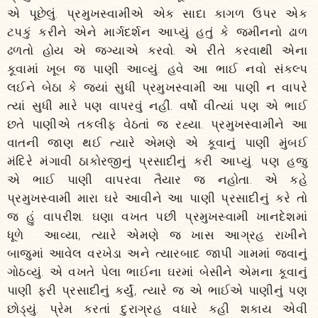
એ પૂછેલું. પ્રમુખસ્વામીએ એક સાદા કાગળ ઉપર એક
ટપકું કરીને એને માર્ગદર્શન આપ્યું હતું કે જમીનનો ઢાળ
ઢળતો હોય એ જગ્યાએ કરવો. એ રીતે કરવાથી એના
કૂવામાં ખૂબ જ પાણી આવ્યું. હવે આ ભાઈ નવો સંકલ્પ
લઈને બેઠા કે જ્યાં સુધી પ્રમુખસ્વામી આ પાણી ન વાપરે
ત્યાં સુધી મારે પણ વાપરવું નહીં. વર્ષો વીત્યાં પણ એ ભાઈ
છતે પાણીએ તકલીફ વેઠતાં જ રહ્યા. પ્રમુખસ્વામીને આ
વાતની જાણ થઈ ત્યારે એમણે એ કૂવાનું પાણી મુંબઈ
મંદિરે મંગાવી ઠાકોરજીનું પ્રસાદીનું કરી આપ્યું. પણ હજુ
એ ભાઈ પાણી વાપરવા તૈયાર જ નહોતા. એ કહે
પ્રમુખસ્વામી મારા ઘરે આવીને આ પાણી પ્રસાદીનું કરે તો
જ હું વાપરીશ. ઘણા વખત પછી પ્રમુખસ્વામી ખાનદેશમાં
ધૂળે આવ્યા, ત્યારે એમણે જ ખાસ આગ્રહ રાખીને
બાજુમાં આવેલ વરખેડા અને ત્યારબાદ જાપી ગામમાં જવાનું
ગોઠવ્યું. એ વખતે પેલા ભાઈના ઘરમાં બેસીને એમના કૂવાનું
પાણી ફરી પ્રસાદીનું કર્યું, ત્યારે જ એ ભાઈએ પાણીનું પણ
છોડ્યું. પ્રેમ કરતાં દુરાગ્રહ વધારે કહી શકાય એવી