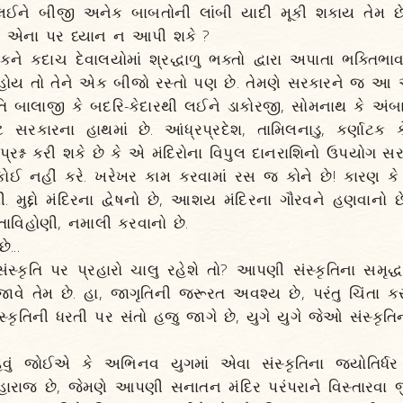
ી લઈને બીજી અનેક બાબતોની લાંબી યાદી મૂકી શકાય તેમ 
લે એના પર ધ્યાન ન આપી શકે ?
ે કદાચ દેવાલયોમાં શ્રદ્ધાળુ ભક્તો દ્વારા અપાતા ભક્તિભા
જ હોય તો તેને એક બીજો રસ્તો પણ છે. તેમણે સરકારને જ આ 
તિ બાલાજી કે બદરિ-કેદારથી લઈને ડાકોરજી, સોમનાથ કે અંબા
ટ સરકારના હાથમાં છે. આંધ્રપ્રદેશ, તામિલનાડુ, કર્ણાટક ક
્રશ્ન કરી શકે છે કે એ મંદિરોના વિપુલ દાનરાશિનો ઉપયોગ સરક
 કોઈ નહીં કરે. ખરેખર કામ કરવામાં રસ જ કોને છે! કારણ કે 
 મુદ્દો મંદિરના દ્વેષનો છે, આશય મંદિરના ગૌરવને હણવાનો છ
તાવિહોણી, નમાલી કરવાનો છે.
ે...
કૃતિ પર પ્રહારો ચાલુ રહેશે તો? આપણી સંસ્કૃતિના સમૃદ્ધ વ
પજાવે તેમ છે. હા, જાગૃતિની જરૂરત અવશ્ય છે, પરંતુ ચિંતા 
્કૃતિની ધરતી પર સંતો હજુ જાગે છે, યુગે યુગે જેઓ સંસ્કૃત
વું જોઈએ કે અભિનવ યુગમાં એવા સંસ્કૃતિના જ્યોતિર્ધર
હારાજ છે, જેમણે આપણી સનાતન મંદિર પરંપરાને વિસ્તારવા જી