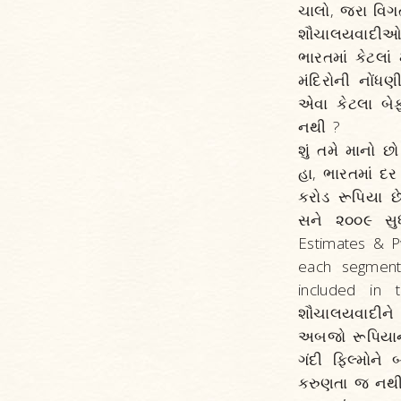
ચાલો, જરા વિગ
શૌચાલયવાદીઓનો 
ભારતમાં કેટલાં 
મંદિરોની નોંધણ
એવા કેટલા બેફ
નથી ?
શું તમે માનો છ
હા, ભારતમાં દ
કરોડ રૂપિયા છ
સને ૨૦૦૯ સુધ
Estimates & Pw
each segment
included in 
શૌચાલયવાદીને 
અબજો રૂપિયાના
ગંદી ફિલ્મોન
કરુણતા જ નથી