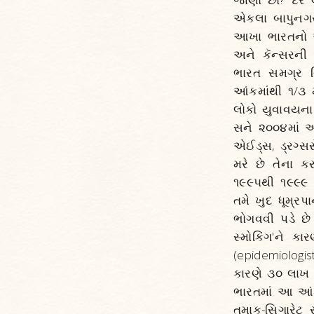
એકલા બાપુનગર 
આખા ભારતનો અં
અને કૅન્સરની 
ભારત સમગ્ર વિ
આંકમાંથી ૧/૩ મ
લોકો યુવાવયના
સને ૨૦૦૪માં અ
એઈડ્‌સ, ડ્રગ
મરે છે તેના કર
૧૯૯૫થી ૧૯૯૯ દર
તમે ખુદ ધૂમ્ર
ભોગવવી પડે છે
સ્મોકિંગ'ને કા
(epidemiologi
કારણે ૩૦ લાખ 
ભારતમાં આ આંક
તમાકુ-સિગારેટ