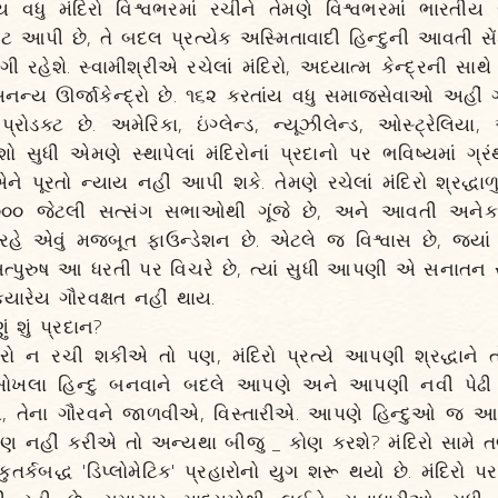
 વધુ મંદિરો વિશ્વભરમાં રચીને તેમણે વિશ્વભરમાં ભારતીય સ
ેટ આપી છે, તે બદલ પ્રત્યેક અસ્મિતાવાદી હિન્દુની આવતી સે
ગી રહેશે. સ્વામીશ્રીએ રચેલાં મંદિરો, અધ્યાત્મ કેન્દ્રની સા
નન્ય ઊર્જાકેન્દ્રો છે. ૧૬૨ કરતાંય વધુ સમાજસેવાઓ અહી
્રોડક્ટ છે. અમેરિકા, ઇંગ્લેન્ડ, ન્યૂઝીલેન્ડ, ઓસ્ટ્રેલિય
ો સુધી એમણે સ્થાપેલાં મંદિરોનાં પ્રદાનો પર ભવિષ્યમાં ગ્રંથ
ે પૂરતો ન્યાય નહીં આપી શકે. તેમણે રચેલાં મંદિરો શ્રદ્ધ
૦,૦૦૦ જેટલી સત્સંગ સભાઓથી ગૂંજે છે, અને આવતી અન
રહે એવું મજબૂત ફાઉન્ડેશન છે. એટલે જ વિશ્વાસ છે, જ્યાં સ
્પુરુષ આ ધરતી પર વિચરે છે, ત્યાં સુધી આપણી એ સનાતન સંસ
યારેય ગૌરવક્ષત નહીં થાય.
ં શું પ્રદાન?
િરો ન રચી શકીએ તો પણ, મંદિરો પ્રત્યે આપણી શ્રદ્ધાને
ખોખલા હિન્દુ બનવાને બદલે આપણે અને આપણી નવી પેઢી મં
 તેના ગૌરવને જાળવીએ, વિસ્તારીએ. આપણે હિન્દુઓ જ આપણા
ક્ષણ નહીં કરીએ તો અન્યથા બીજુ _ કોણ કરશે? મંદિરો સામે ત
કુતર્કબદ્ધ 'ડિપ્લોમેટિક' પ્રહારોનો યુગ શરૂ થયો છે. મંદિરો 