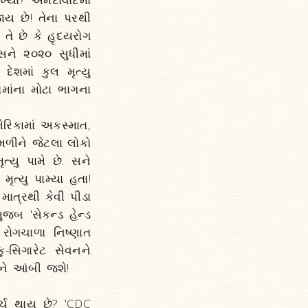
ાય છે! તેના પરથી
તે છે કે હૃદયરોગ
સને ૨૦૨૦ સુધીમાં
ેશમાં કુલ મૃત્યુ
ેમાંના મોટા ભાગના
રિકામાં અકસ્માત,
ળીને જેટલા લોકો
ત્યુ પામે છે. સને
ૃત્યુ પામ્યા હતા!
ાત્રથી કેવી પીડા
જબ 'સેકન્ડ હેન્ડ
ધ રોગચાળા નિષ્ણાત
ુ-સિગારેટ સેવનને
ને આંબી જશે!
ર્ચ થાય છે? 'CDC