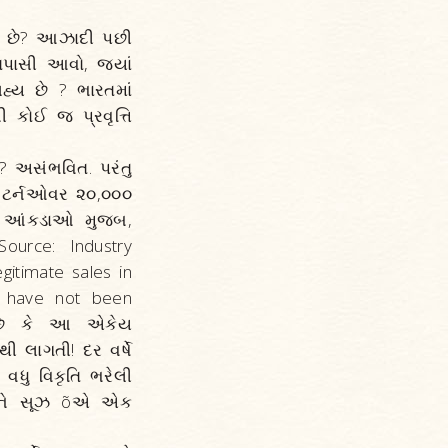
શું છે? આઝાદી પછી
‌ તપાસી આવો, જ્યાં
સહ્ય છે ? ભારતમાં
 કોઈ જ પ્રવૃત્તિ
 ? અસંભવિત. પરંતુ
ક ટર્નઓવર ૨૦,૦૦૦
ેલા આંકડાઓ મુજબ,
ource: Industry
gitimate sales in
 have not been
ું છે કે આ એકેય
 લાગતી! દર વર્ષે
વધુ વિકૃતિ ભરેલી
કોઈને સૂઝ õએ એક