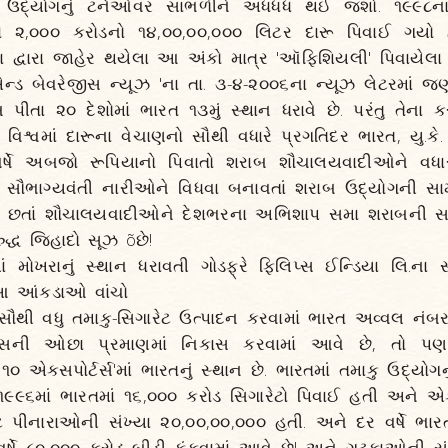
 ઉદ્યોગનું ટર્નઓવર સાંભળીને અધધધ થઈ જશો. ૧૯૯૮ના સર
યા ૨,૦૦૦ કરોડનો ૧૪,૦૦,૦૦,૦૦૦ લિટર દારૂ પિવાઈ ગયો
દ્વારા જાહેર થયેલા આ અંકો માત્ર 'આૅફિશિયલી' પિવાયેલા
ન્ડ બેવરેજીસ ન્યૂઝ 'ના તા. ૩-૪-૨૦૦૬ના ન્યૂઝ લેટરમાં જણાવ્ય
પીતા ૨૦ દેશોમાં ભારત ૧૩મું સ્થાન ધરાવે છે. પરંતુ તેના ક
િશ્વમાં દારૂના વેચાણનો સૌથી વધારે પ્રગતિદર ભારત, યુ.કે
 વર્ષે અબજો રૂપિયાનો પિવાતો શરાબ શૌચાલયવાદીઓને વધા
સૌભાગ્યવંતી નારીઓને વિધવા બનાવતાં શરાબ ઉદ્યોગની સામે
. છતાં શૌચાલયવાદીઓને દેશભરના અભિશાપ સમા શરાબની સા
ુદ્ધ જિહાદો સૂઝ õછે!
ાં મોખરાનું સ્થાન ધરાવતી ગોડફ્રે ફિલિપ્સ ઈન્ડિયા લિ.ના 
ા આ આંકડાઓ વાંચો
 સૌથી વધુ તમાકુ-સિગારેટ ઉત્પાદન કરવામાં ભારત અવ્વલ નંબર 
્‌સની ઓછા પ્રમાણમાં નિકાસ કરવામાં આવે છે, તો પણ 
૦ એક્સપોર્ટર્સ'માં ભારતનું સ્થાન છે. ભારતમાં તમાકુ ઉદ્યોગન
 ૧૯૯૬માં ભારતમાં ૧૬,૦૦૦ કરોડ સિગારેટો પિવાઈ હતી અને એક 
ટ પીનારાઓની સંખ્યા ૨૦,૦૦,૦૦,૦૦૦ હતી. અને દર વર્ષે ભારત
ર્ષે ૮૦,૦૦૦ કરોડ બીડી ફૂંકવામાં આવે છે! અને ગુટકાઓની સં