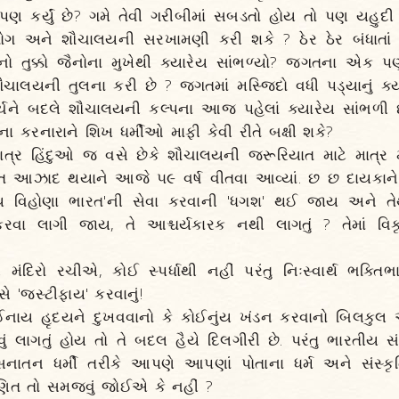
પણ કર્યું છે? ગમે તેવી ગરીબીમાં સબડતો હોય તો પણ યહુદી 
ેગોગ અને શૌચાલયની સરખામણી કરી શકે ? ઠેર ઠેર બંધાતાં
 તુક્કો જૈનોના મુખેથી ક્યારેય સાંભળ્યો? જગતના એક પણ 
ૌચાલયની તુલના કરી છે ? જગતમાં મસ્જિદો વધી પડ્યાનું ક્યા
 ચર્ચને બદલે શૌચાલયની કલ્પના આજ પહેલાં ક્યારેય સાંભળી છે 
 કરનારાને શિખ ધર્મીઓ માફી કેવી રીતે બક્ષી શકે?
માત્ર હિંદુઓ જ વસે છેકે શૌચાલયની જરૂરિયાત માટે માત્ર 
રત આઝાદ થયાને આજે ૫૯ વર્ષ વીતવા આવ્યાં. છ છ દાયકા
ય વિહોણા ભારત'ની સેવા કરવાની 'ધગશ' થઈ જાય અને તેથી 
કરવા લાગી જાય, તે આશ્ચર્યકારક નથી લાગતું ? તેમાં વિ
ંદિરો રચીએ, કોઈ સ્પર્ધાથી નહીં પરંતુ નિઃસ્વાર્થ ભક્તિભ
 'જસ્ટીફાય' કરવાનું!
ઈનાય હૃદયને દુખવવાનો કે કોઈનુંય ખંડન કરવાનો બિલ
ું લાગતું હોય તો તે બદલ હૈયે દિલગીરી છે. પરંતુ ભારતીય સંસ
નાતન ધર્મી તરીકે આપણે આપણાં પોતાના ધર્મ અને સંસ્કૃત
ણિત તો સમજવું જોઈએ કે નહીં ?