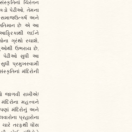
ંસ્કૃતિનાં ચિરંતન
ંકડો પેઢીઓ, તેમના
થે સમાજઉત્કર્ષ અને
ં ગતિમાન છે. એ આ
ા, આફ્રિકાથી લઈને
ોના ગ્રંથો રચાશે,
ાળુઓથી ઉભરાય છે,
ેક પેઢીઓ સુધી આ
ુધી પ્રમુખસ્વામી
્કૃતિનાં મંદિરોની
 તો જાળવી રાખીએ!
દિરોના મહત્ત્વને
ં મંદિરોનું અને
લવારોના પ્રહારોના
પર ચારે તરફથી ધોંસ