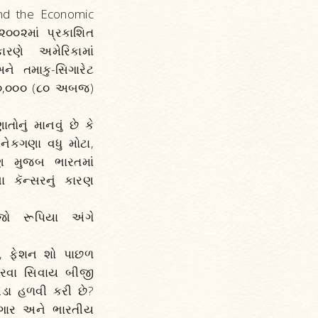
 and the Economic
૨૦૦૨માં પ્રકાશિત
રણે અમેરિકામાં
ે તમાકુ-સિગારેટ
,૦૦,૦૦૦ (૮૦ અબજ)
ોનું માનવું છે કે
ેકગણા વધુ મોટા,
્ષણ મુજબ ભારતમાં
ા કૅન્સરનું કારણ
ો રૂપિયા અંગે
છળ, ફેશન શો પાછળ
કરવા સિવાય બીજી
ડા હળવી કરી છે?
જુગાર અને ભારતીય