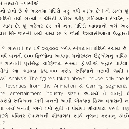
તે તથ્યને તપાસીએ.
દાવો છે કે ભારતમાં મંદિરો બહુ વધી પડ્યાં છે ! તો સત્ય 
મંદિરો નવાં બન્યાં ? ચેરિટી કમિશ્નર આૅફ ઇન્ડિયાના રેકોર્ડસ્
ી થાય છે. શું ખરેખર દર વર્ષે નવાં મંદિરો બાંધવાનો ખર્ચ અ
ામ બિનજરૂરી ખર્ચ થાય છે કે જેમાં દેશવાસીઓના ઉદ્ધારની
ો કે ભારતમાં દર વર્ષે ૨૦,૦૦૦ કરોડ રૂપિયાનાં મંદિરો રચાય છે
ર વર્ષે બનતી ૯૦૦ ફિલ્મોના આપણા મનોરંજન ઉદ્યોગનું વાર્ષિ
ે! ભારતની પ્રસિદ્ધ વાણિજ્ય સંસ્થા 'ફીક્કી'એ બહાર પાડ
ીમાં આ આંકડા ૪૫,૦૦૦ કરોડ રૂપિયાને વટાવી જશે! (S
C Analysis. The figures taken above include only the le
. Revenues from the Animation & Gaming segments
the entertainment industry size.) આશ્ચર્ય તે વાતન
કરોડો રૂપિયાના ખર્ચે બનતી આવી એકપણ ફિલ્મ વધારાની નથી
 ખર્ચે બનતી, અને વર્ષો સુધી ન ધોયેલા શૌચાલય કરતાં પણ 
ે બદલે પવિત્ર દેવાલયની શૌચાલય સાથે તુલના કરવાનું 
 ?