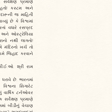
્વેક્ષણ પ્રમાણે
 હતો! કસ્ટમ અને
 દારૂની જ માહિતી
ું છે કે વિશ્વમાં
રતાં વધારે રસપ્રદ
. અને ઓસ્ટ્રેલિયા
રાનો નથી લાગતો!
 મંદિરનો ખર્ચ તો
મે જિહાદ કરવાને
સી.ઈ.ઓ. શ્રી રામ
ધરાવે છે. ભારતમાં
વિશ્વના સિગારેટ
ું વાર્ષિક ટર્નઓવર
સર્વેક્ષણ પ્રમાણે
માં બીડીનું વેચાણ
ખ્યા? અમદાવાદમાં