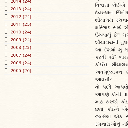
2014 (24)
વિશ્વમાં કોઈએ 
2013 (24)
દેવસ્થાન સિન
2012 (24)
શૌચાલય રચવાનો
2011 (25)
મસ્જિદ સાથે શ
2010 (24)
ઉચ્ચાર્યું છે?
2009 (24)
શૌચાલયની તુલના
2008 (23)
આ દેશમાં શું 
2007 (24)
કરવી પડે? ભા
2006 (24)
કોઈને 'શૌચાલ
2005 (26)
અવમૂલ્યાંકન 
આવતી?
તો પછી આપણે મ
આપણે કોની પાસે
માફ કરજો. કો
છતાં, કોઈને એવ
જન્મેલા એક સ
રમનારાંઓનું ગ