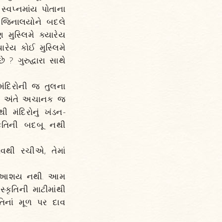
સ્વપ્નમાંય પોતાના
 જિનાલયોને બદલે
મુસ્લિમે ક્યારેય
રેય કોઈ મુસ્લિમે
? ગુરુદ્વારા સાથે
મંદિરોની જ તુલના
ને અંતે અચાનક જ
મંદિરોનું ખંડન-
કૃતિની બદબૂ નથી
ાવથી રચીએ, તેમાં
કુલ આશય નથી. આમ
્કૃતિની માટીમાંથી
િનાં મૂળ પર દાવ