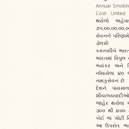
Annual Smoking
Cost- United 
થયેલો અહેવાલ
૭૫,૦૦,૦૦,૦૦,
સેવનને પરિણામ
ડૉલર્સ!
કમનસીબે ભારતમા
ભારતમાં વિપુ
ભયંકર અને ચિં
નોંધાયેલા ૪૦ 
તમાકુસેવન છે.
દેશને પાયમા
શૌચાલયવાદીઓએ
જાહેર થયેલા એ
૩૦૦ થી ૪૦૦ ક
કોઈ જ 'મોટી 
આ ઉપરાંત, ભાર