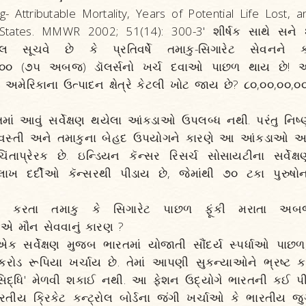
- Attributable Mortality, Years of Potential Life Lost,
States. MMWR 2002; 51(14): 300-3' શીર્ષક સાથે સને 
 સૂચવે છે કે પ્રતિવર્ષે તમાકુ-સિગારેટ સેવનને કા
૦૦૦ (૭૫ અબજ) ડૉલર્સનો ખર્ચ દવાઓ પાછળ થાય છે! અન
ે અમેરિકાના ઉત્પાદન ક્ષેત્રે કેટલી ખોટ જાય છે? ૮૦,૦૦,૦૦
ં આવું સર્વેક્ષણ થયેલા આંકડાઓ ઉપલબ્ધ નથી. પરંતુ નિષ્ણાત
લ વસ્તી અને તમાકુના બેહદ ઉપયોગને કારણે આ આંકડાઓ અન
તાપ્રેરક છે. ઇન્ડિયન કૅન્સર રિસર્ચ સોસાયટીના સર્વેક
લાખ દર્દીઓ કૅન્સરથી પીડાય છે, જેમાંથી ૭૦ ટકા પુરુષોન
લ કરતા તમાકુ કે સિગારેટ પાછળ ફૂંકી મરાતા અબજ
 મૌન સેવવાનું કારણ ?
ક સર્વેક્ષણ મુજબ ભારતમાં યોજાતી સૌંદર્ય સ્પર્ધાઓ પા
રોડ રૂપિયા ખર્ચાય છે. તેમાં આપણી સુકન્યાઓને ભ્રષ્ટ 
સિદ્ધિ' મેળવી શકાઈ નથી. આ ફેશન ઉદ્યોગે ભારતની કઈ પી
તીય ક્રિકેટ કન્ટ્રોલ બોર્ડના જંગી ખર્ચાઓ કે ભારતીય 