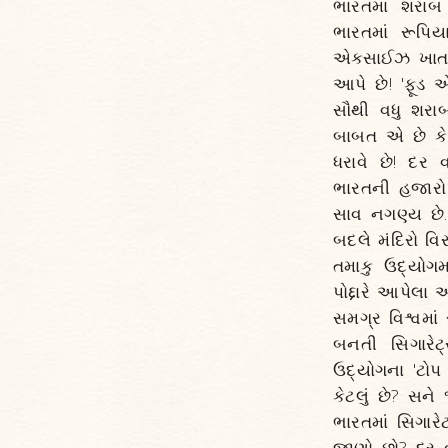
ભારતમાં શરાબ
ભારતમાં રૂપિ
એક્સાઈઝ ખાતા 
આપે છે! 'ફૂડ એ
સૌથી વધુ શરાબ 
બાબત એ છે કે વ
ધરાવે છે! દર
ભારતની હજારો 
સાવ નગણ્ય છે
બદલે મંદિરો વિર
તમાકુ ઉદ્યોગમ
પોદ્દારે આપેલ
સમગ્ર વિશ્વમાં
બનતી સિગારેટ
ઉદ્યોગના 'ટોપ ૧
કેટલું છે? સને
ભારતમાં સિગારે
જાણો છો? દર વ