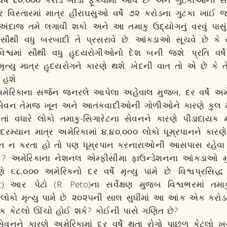
વિસ્તારમાં માત્ર હીરાઘસુઓ વર્ષે ૭૨ કરોડના ગુટકા ખાઈ જ
દાજ તમે લગાવી શકો. અને આ તમાકુ ઉદ્યોગનું વરવું પાસું 
સૌથી વધુ બરબાદી તે પ્રસરાવે છે. આંકડાઓ સૂચવે છે કે 
શ્વમાં સૌથી વધુ હૃદયરોગીઓનો દેશ બની જશે. પ્રતિ વર્ષે દ
ૃત્યુ માત્ર હૃદયરોગને કારણે થશે. ખેદની વાત તો એ છે કે ત
 હશે.
મેરિકાના સર્જન જનરલે આપેલા અહેવાલ મુજબ, દર વર્ષે અમે
્સસેવન તેમજ ખૂન અને આતંકવાદીઓની ગોળીઓને કારણે કુલ મ
તાં વધારે લોકો તમાકુ-સિગારેટના સેવનને કારણે પીડાદાયક મૃ
મ્યાન માત્ર અમેરિકામાં ૪,૪૦,૦૦૦ લોકો ધૂમ્રપાનને કારણે મ
પાન ન કરતા હો તો પણ ધૂમ્રપાન કરનારાઓની આસપાસ રહેવા મ
 ? અમેરિકાના નેશનલ એમ્ફીસીમા ફાઉન્ડેશનના આંકડાઓ મુ
રણે ૬૮,૦૦૦ અમેરિકનો દર વર્ષે મૃત્યુ પામે છે. વિશ્વપ્રસિદ્
st) આર. પેટો (R. Peto)ના સર્વેક્ષણ મુજબ વિશ્વભરમાં તમાક
લોકો મૃત્યુ પામે છે. ૨૦૨૫ની સાલ સુધીમાં આ આંક એક કરોડ
 કેટલો ઊંચો હોઈ શકે? કોઈની પાસે ગણિત છે?
 સેવનને કારણે અમેરિકામાં દર વર્ષે થતા રોગો પાછળ કેટલો ખ