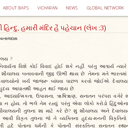
(current)
ABOUT BAPS
VICHARAN
NEWS
GLOBAL NETWORK
િન્દુ, હમારી મંદિર હૈ પહેચાન (લેખ :3)
રવત્સલદાસ
ાલય ?
ર્યતા વિશે કોઈ વિવાદ હોઈ શકે નહીં. પરંતુ આશ્ચર્ય ત્યારે
 શૌચાલય બનાવવાની જીદ્દ ઊભી થાય છે. તેમના મતે ભારતમાં
 દેવાલયોનો ખર્ચ જાજરૂ બાંધવા પાછળ કરવો જોઈએ. દેવા
ી હૃદય આઘાતથી આહત થઈ જાય છે.
્કાર, આધ્યાત્મિકતા, ઉપાસના, ૠષિૠણ, સનાતન પરંપરા વગેરે શ
ા ન હોય, તો ભલે તેમ રહ્યું. પરંતુ એવા લોકો કરોડો હિંદુઓના 
શૌચાલયની તુલના શા માટે કરે છે? શું શૌચાલય અને દેવાલ
? આવી વિકૃત તુલના જે તે વ્યક્તિના હૃદય-મનની વિકૃત
હદે પોતાના ધર્મની કે પોતાની સંસ્કૃતિના સનાતન સ્થાન