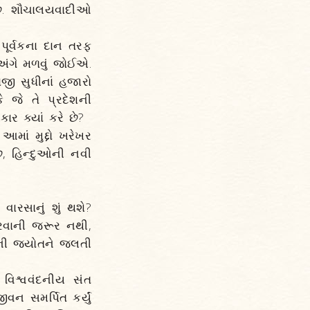
છે. શૌચાલયવાદીઓ
વપૂર્વકના દાન તરફ
અંગે મળવું જોઈએ.
જી સુધીનાં હજારો
ે જે તે પ્રદેશની
ાર ક્યાં કરે છે?
આમાં મુદ્દો ખરેખર
ે, હિન્દુઓની નવી
ારસાનું શું થશે?
કરવાની જરૂર નથી,
િની જ્યોતને જલતી
 વિશ્વવંદનીય સંત
વન સમર્પિત કર્યું