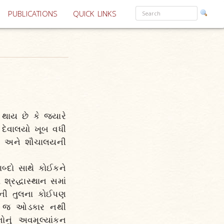
PUBLICATIONS
QUICK LINKS
 થાય છે કે જ્યારે
 દેવાલયો ખૂબ વધી
લય અને શૌચાલયની
બ્દો સાથે કોઈકને
શ્રદ્ધાસ્થાન સમાં
યની તુલના કોઈપણ
િનો જ ઓડકાર નથી
ોનું અવમૂલ્યાંકન