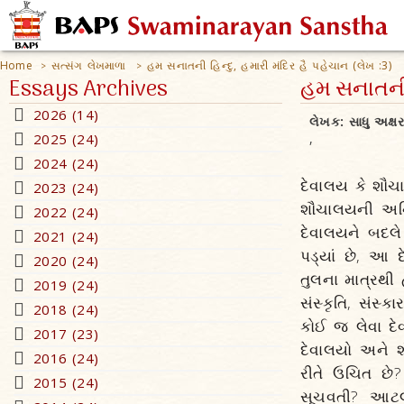
Home
સત્સંગ લેખમાળા
હમ સનાતની હિન્દુ, હમારી મંદિર હૈ પહેચાન (લેખ :3)
>
>
Essays Archives
હમ સનાતની હ
2026 (14)
લેખક:
સાધુ અક્ષ
2025 (24)
,
2024 (24)
દેવાલય કે શૌચ
2023 (24)
શૌચાલયની અનિવા
2022 (24)
દેવાલયને બદલે
2021 (24)
પડ્યાં છે, આ
2020 (24)
તુલના માત્રથ
2019 (24)
સંસ્કૃતિ, સંસ
2018 (24)
કોઈ જ લેવા દેવ
2017 (23)
દેવાલયો અને 
2016 (24)
રીતે ઉચિત છે
2015 (24)
સૂચવતી? આટલી 