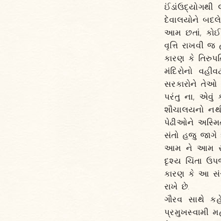
ઈંડાંઉદ્યોગથ
દેવાલયોને બદ
આમ છતાં, કોઈકન
વૃત્તિ રાખવી 
કારણ કે તિરુપ
મંદિરોનો વહીવ
સરકારોને તેઓ પ
પરંતુ ના, એવું
શૌચાલયનો નથી.
પેઢીઓને અસ્મિ
સંતો હજુ જાગે છ
આમ ને આમ સંસ્
દૃશ્ય ચિંતા ઉ
કારણ કે આ સંસ
રાખે છે.
ગૌરવ સાથે કહે
પ્રમુખસ્વામી મ