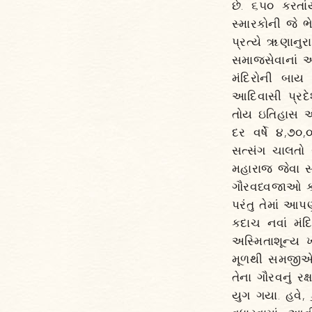
છે. ૬૫૦ કરતાંય
સ્મારકોની જે ભ
પ્રત્યે ૠણાનુરા
સમાજસેવાનાં અ
મંદિરોની બાય પ
આદિવાસી પ્રદેશ
તોય ઇતિહાસ એન
દર વર્ષે ૪,૭
સત્સંગ ચાલતો 
મહારાજ જેવા સત
ગૌરવધ્વજાઓ ક્
પરંતુ તેમાં આપણુ
કદાચ નવાં મંદ
અસ્મિતાશૂન્ય 
મૂળથી સમજીએ,
તેના ગૌરવનું ર
યુગ ગયા. હવે, 