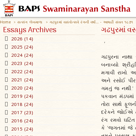
Home
સત્સંગ લેખમાળા
ગઢપુરમાં વસંતોત્સવે રંગની વર્ષા... - આષાઢી સંવત ૧૮૭૧
>
>
Essays Archives
ગઢપુરમાં વસ
2026 (14)
,
2025 (24)
2024 (24)
ગઢપુરના નાથા
2023 (24)
બનાવ્યો. શ્રીહ
2022 (24)
મગાવી રાખો. અમ
2021 (24)
અને રસોઈ પીરસ
2020 (24)
ગમતું જ નથી.'
પકવાન મંડપમાં 
2019 (24)
તોરા સાથે ફૂલન
2018 (24)
દરેકને જોઈએ તે
2017 (23)
રંગ રમવો ઘટિત 
2016 (24)
કે 'જગતમાં જે 
2015 (24)
તમને પ્રસન્ન ક