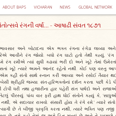
(current)
ABOUT BAPS
VICHARAN
NEWS
GLOBAL NETWORK
ંતોત્સવે રંગની વર્ષા... - આષાઢી સંવત ૧૮૭૧
 ભાવસાર અને બોટાદના એક ભક્ત રંગના રંગેડા લાવ્યા અને
રિએ આવીને રંગ જોયો. બધો રંગ ઘાટો હતો તેથી કહ્યું, 'રંગ 
ે રંગ રમીએ ત્યાં સુધી કઢાયાં ભરી દો અને ખૂટે તેમાં ઉમેરતાં
તાં ખૂટે ત્યારે અમને આનંદ રહેતો નથી. કોઈ પણ વસ્તુ આપવ
 એમ કહી સંતો સાથે સ્નાન કરી આવ્યા અને રસોઈ તૈયાર થઈ
બેસી શ્રીહરિ જમ્યા. સંત-હરિભક્તોનાં દર્શન કરતા. પછી કેડે પ
ી ટોપી ધરી તથા હજારીના હાર પહેરી સંત પાર્ષદો અને રાજાઓ
ટલું પીરસ્યું. પાંચ વાર ફરી હાથ ધોઈ સંતોને કહ્યું કે, '
નથી, એ સદાચાર રાખવો. સંસારી હોય તે રંગે રમે.' ત્યારે સંત
ત્યાગી છે તે બીજી પ્રવૃત્તિ કરતા નથી, ત્યારે ભક્તિ પણ તજી 
રવા છે. તમે કહો તેમાં જ અમે હિત માન્યું છે અને તે પ્રમાણે 