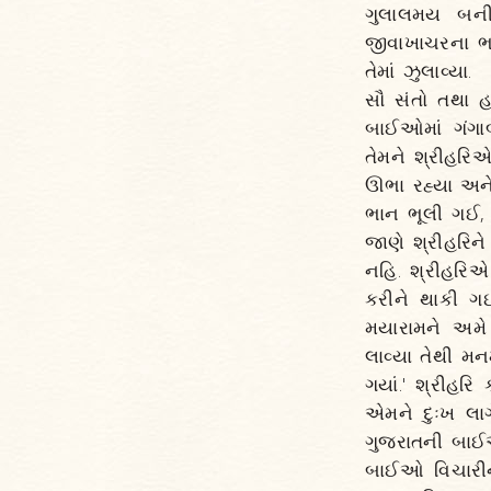
ગુલાલમય બની
જીવાખાચરના ભાઈ
તેમાં ઝુલાવ્યા.
સૌ સંતો તથા હર
બાઈઓમાં ગંગાબ
તેમને શ્રીહરિએ 
ઊભા રહ્યા અને
ભાન ભૂલી ગઈ, 
જાણે શ્રીહરિન
નહિ. શ્રીહરિએ
કરીને થાકી ગઈ
મયારામને અમે 
લાવ્યા તેથી મનમ
ગયાં.' શ્રીહર
એમને દુઃખ લાગ
ગુજરાતની બાઈઓ
બાઈઓ વિચારીને