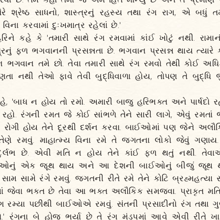
વગેરે શ્રેષ્ઠ સાધનો, શાસ્ત્રનું રહસ્ય તથા રંગ રાગ, એ બધું
ા વિના કરવામાં દુઃખમાત્ર રહેલાં છે.'
રિને કહે કે 'તમારી સાથે રંગ રમવામાં કાંઈ ખોટું નથી. રામા
રનું ફળ ભગવાનની પ્રસન્નતા છે. ભગવાન પ્રસન્ન થાય ત્યારે ક્ય
ભ ભગવાન તમે છો. તેવા તમારી સાથે રંગ રમવો તેથી કોઈ અ
ા નથી તેઓ ફાવે તેવી બુદ્ધિવાળા હોય, તોપણ તે બુદ્ધિ
 કહે, 'બાધ ન હોય તો રમો. અમારી બાજુ હરિભક્ત અને પાર્ષદો રહ
ો. રંગની રમત જે કોઈ સાંભળે તેને સારી લાગે, એવું રમતાં જેન
 રોગી હોય તેને દૂરથી દર્શન કરવા. બાઈઓમાં પણ જેને અલ
તેણે રમવું. માહાત્મ્ય વિના રમે તે જગતના લોકો જેવું ગણા
દુર્લભ છે. એવી મતિ ન હોય તેને કાંઈ ફળ થતું નથી. તેવાએ
ઓનું એક જૂથ થાય અને આ દેશની બાઈઓનું બીજું જૂથ થ
 સામ સામે રંગે રમવું. જગતની રીતે રમે તેને કોટિ બ્રહ્મહત્યા
ં જેવા ભક્ત છે તેવા આ ભક્ત અલૌકિક સમજવા. પ્રાકૃત મતિ રા
ગ રમ્યા પછીથી બાઈઓએ રમવું. સંતની પ્રસાદીનો રંગ તથા 
ો.' રંગના બે હોજ ભર્યા છે તે રંગ મંડપમાં આવે એવી રીતે 