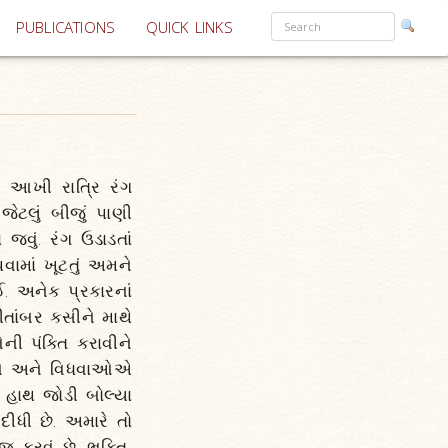
PUBLICATIONS
QUICK LINKS
 આખી રાત્રિ રંગ
જેટલું બીજું પાણી
 જવું. રંગ ઉડાડતાં
ામાં ખૂટતું અમને
. અનેક પ્રકારનાં
ીતાંબર કસીને માથે
ની પંક્તિ કરાવીને
સાધુઓ અને વિધવાઓએ
ો હાથ જોડી બોલ્યા
દીધી છે. અમારે તો
જ કરવું છે. ભક્તિ,