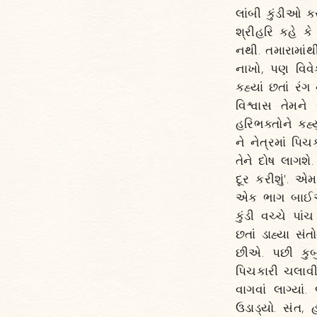
લાંબી કુંડીઓ ક
શ્રીહરિ કહે ક
નથી. તમારામાં
નાખો, પણ વિવેક
કહ્યાં છતાં રંગ
વિશ્વાસ તેમને
હરિભક્તોને કહ્
ને નેત્રમાં પિ
તેને દોષ લાગશે
દૂર કરીશું'. 
એક ભાગ બાઈઓન
કુંડી વચ્ચે પા
છતાં ડાહ્યા સ
છીએ. પછી કુબુ
પિચકારી ચલાવી
વાગવાં લાગ્યા
ઉડાડ્યો. સંત,