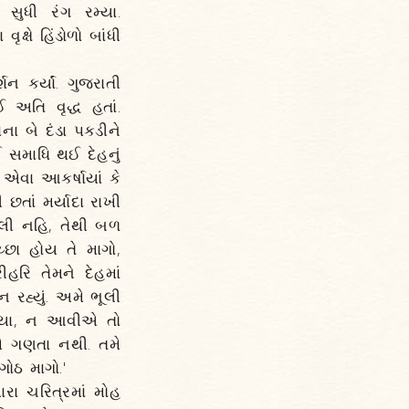
ુધી રંગ રમ્યા.
્ષે હિંડોળો બાંધી
શન કર્યાં. ગુજરાતી
 અતિ વૃદ્ધ હતાં.
ાના બે દંડા પકડીને
 સમાધિ થઈ દેહનું
એવા આકર્ષાયાં કે
તાં મર્યાદા રાખી
ોલી નહિ, તેથી બળ
્છા હોય તે માગો,
હરિ તેમને દેહમાં
ન રહ્યું. અમે ભૂલી
ાવ્યા, ન આવીએ તો
મે ગણતા નથી. તમે
ોઠ માગો.'
રા ચરિત્રમાં મોહ