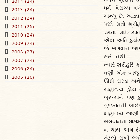
2014 (24)
ધર્મ, વૈરાગ્ય 
2013 (24)
માન્યું છે. આજ્ઞ
2012 (24)
પછી સંતો શ્રીહ
2011 (25)
રમતા. સાધનમાત્
2010 (24)
એવા અતિ દુર્લ
2009 (24)
જે ભગવાન જાણત
2008 (23)
થતી નથી.'
2007 (24)
ત્યારે શ્રીહરિ
2006 (24)
વણી એક બાજુ રહ
2005 (26)
ઊઠો. ઘરડા અને
માહાત્મ્ય હોય 
બ્રહ્માને પણ 
ગુજરાતની બાઈ
માહાત્મ્ય જાણી
ભગવાનના ધામમા
ન થાય. અમે રં
તેટલો રાખી લ્ય