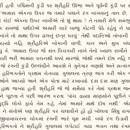
રી હતી. પશ્ચિમની કુંડી પર શ્રીહરિ ઊભા અને પૂર્વની કૂંડી પર
ે 'અમારા એકના ઉપર જ તમારે બધાને રંગ નાખવાનું તાન છે
થી કોઈ એકના ઉપર નાખીએ તો શું થાય ? તે તમારી મેળે સમજ
 રાખજો. પાર્ષદોએ અમારી ચારે બાજુ કોટની પેઠે રહેવું ને પ
 નાંખે તો માથા ઉપર ઢાલનું છત્ર ધરવું.' તેથી પદાતિઓ તાંબાની
 રહ્યો નહિ. શ્રીહરિએ બોકાની વાળી, કાન અને મુખ બંધ 
યું કે, 'અમારા ઉપર જે સંત પિચકારી નાખે તેનો ખ્યાલ રાખીને
ચકારી ભરી અમારા વચનથી ધક્કો મારજો, જેથી તમને દોષ નહિ લ
. જે રંગની કુંડી ઉલ્લંઘીને આવશે તે ગુનેગાર ગણાશે અને સત્સં
એમ હરિભક્તોને પ્રથમ ચેતવ્યા. ગુલાલના ત્રણ ભાગ કરી એક 
ે આપ્યો અને એક પોતા માટે રખાવ્યો. દસ દસ મણ ગુલાલ
ંચ હાથ જગ્યા હતી. શ્રીહરિ જે જે સમૈયા કરે તેમાં પ્રથમ જન
ંતોને પૂછતા ને પછી આરંભ કરતા. 'પાંચ ડાહ્યા માણસોને પૂછી
દ્ધિ લોકો ફાવે તેમ કહે, તેમાં અમારે માથે દોષ નથી.'
 ને સંતોએ પણ શ્રીહરિ પર ચલાવીને હો હો બોલતા. સિંધુ રાગ
ં. જીવાખાચરના ચોકમાં રંગની ભારે ધૂમ મચી. બધો રંગ ઉડાવી
 હરિભક્તો ને શ્રીહરિ ગુલાલમાં લપેટાઈ ગયા. ભવન તથા રંગમ