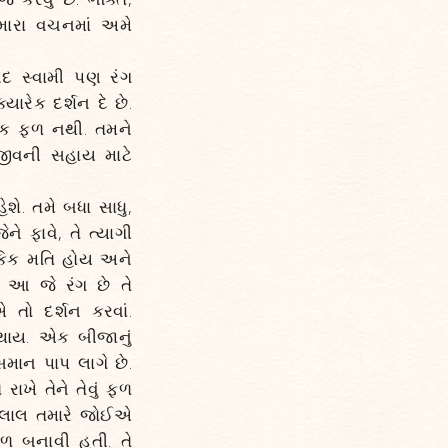
 તમારા વચનમાં અમે
નંદ સ્વામી પણ રંગ
ારેક દર્શન દે છે.
ધિક ફળ નથી. તમને
 જીવની સહાય માટે
ેશે. તમે બધા સાધુ,
ે ફાવે, તે ત્યાગી
ૌકિક મતિ હોય અને
ય. આ જે રંગ છે તે
 તો દર્શન કરવાં.
ાય. એક બીજાનું
 સમાન પાપ લાગે છે.
ખે તેને તેવું ફળ
ગુલાલ તમારે જોઈએ
ખાળ બનાવી હતી. તે