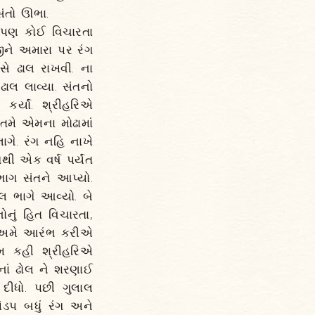
 સંતો ઊભા.
, પણ કોઈ વિચારતા
ીને અમારા પર રંગ
ાસે ઢાલ રાખવી. ના
 ઢાલ લાવ્યા. સંતનો
કર્યાં. શ્રીહરિએ
 તમે એમના મોઢામાં
ાગે. રંગ નહિ નાખે
ગથી એક વર્ષ પર્યંત
ભાગ સંતને આપ્યો.
 ભાગે આવ્યો. બે
ોનું હિત વિચારતા,
ને અમે આરંભ કરીએ
 એમ કહી શ્રીહરિએ
નાં ઢોલ ને શરણાઈ
 દીધો. પછી ગુલાલ
ંડપ બધું રંગ અને