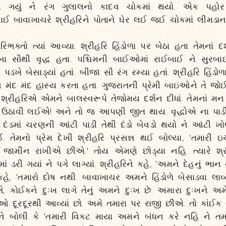
 ગયું ને રંગ ગુલાલનો કાદવ ચોકમાં થયો. એક પહોર સ
 બાવાખાચરે શ્રીહરિને પોતાને ઘેર લઈ જઈ ચોકમાં લીમડાના વૃક
િભક્તો ત્યાં આવ્યા. શ્રીહરિ હિંડોળા પર બેઠા હતા તેમનાં દર્
ા સૌથી વૃદ્ધ હતા. પશ્ચિમની બાઈઓમાં રાઈબાઈ ને સુરબાઈ
પડખે બેસાડ્યાં હતાં. બીજા સૌ રંગ રમ્યા હતાં. શ્રીહરિ હિંડોળ
 મંદ મંદ હાસ્ય કરતા હતા. ગુજરાતની પ્રેમી બાઇઓને તે જોઈ
શ્રીહરિએ એમને બાલસ્વરૂપે તેજોમય દર્શન દીધાં. તેમનાં મન 
ે ઉઠાવી લઈએ! અને તો જ આપણી જીત થાય. વૃદ્ધોએ ના પાડી છ
 દંડમાં ચરણની આંટી પાડી તેથી દંડો બેવડો થયો ને આંટી ખ
. તેમનો પ્રેમ દેખી શ્રીહરિ પ્રસન્ન થઈ બોલ્યા, 'તમારી ઇચ
જામીન રાખીએ છીએ.' તોય એમણે છોડ્યા નહિ. ત્યારે શ્રી
ાં ડરી ગયાં ને પગે લાગ્યાં. શ્રીહરિને કહે, 'અમને દેહનું ભાન 
િ કહે, 'તમારો દોષ નથી. બાવાખાચર અમને હિંડોળે બેસાડવા લ
ે, કોઈકને દુઃખ લાગે તેનું અમને દુઃખ છે. અમારા દુઃખને અ
 દૂરદૂરથી આવ્યાં છો. અમે તમારા પર રાજી છીએ. તો કાંઈક ગ
 બોલી કે 'તમારી વિકટ માયા અમને બંધન કરે નહિ ને તમા