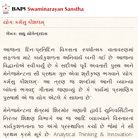
યોગ: કર્મસુ કૌશલમ્
લેખક:
સાધુ યોગેન્દ્રદાસ
આજના દિન-પ્રતિદિન વિકસતા સ્પર્ધાત્મક વાતાવરણમાં
સફળતા માટે કાર્યકુશળતા અનિવાર્ય બની ગઈ છે. આજના
વિદ્વાનોએ સ્વીકાર્યું છે કે સદીઓ પૂર્વે અવતારી પુરુષ અને
મેનેજમેન્ટના સૌ પ્રથમ ગુરુ એવા શ્રીકૃષ્ણ ભગવાને ‘યોગ:
કર્મસુ કૌશલમ્‘- આ ત્રણ જ શબ્દોમાં આની વ્યાખ્યા
બાંધતાં ભગવદ્ ગીતામાં જણાવ્યું છે કે ‘કાર્યમાં પ્રમાણિક
પુરુષાર્થ એ જ યોગ એટલે કે સાધના છે.‘
મેનેજમેન્ટના ક્ષેત્રમાં શિરમોર ગણાતી હાર્વર્ડ યુનિવર્સિટીના
નિરંતર શિક્ષણ વિભાગે આ જ આદિ વ્યાખ્યાને વિસ્તારતાં
કાર્યકુશળતાના ૧૦ અંગો પ્રસ્થાપિત કર્યા છે જેમાં તે સૌ
પ્રથમ ક્રમે મૂકે છે- Analytical Thinking & Innovation-