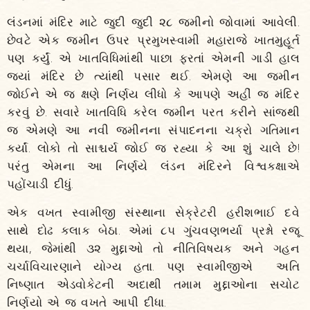
લંડનમાં મંદિર માટે જુદી જુદી ૨૮ જમીનો જોવામાં આવેલી.
છેવટે એક જમીન ઉપર પ્રમુખસ્વામી મહારાજે ખાતમુહૂર્ત
પણ કર્યું. એ ખાતવિધિમાંથી પાછા ફરતાં એમની ગાડી હાલ
જ્યાં મંદિર છે ત્યાંથી પસાર થઈ. એમણે આ જમીન
જોઈને એ જ ક્ષણે નિર્ણય લીધો કે આપણે અહીં જ મંદિર
કરવું છે. સવારે ખાતવિધિ કરેલ જમીન પરત કરીને સાંજથી
જ એમણે આ નવી જમીનના સંપાદનના ચક્રો ગતિમાન
કર્યાં. લોકો તો સાશ્ચર્ય જોઈ જ રહ્યા કે આ શું ચાલે છે!
પરંતુ એમના આ નિર્ણયે લંડન મંદિરને વિશ્વકક્ષાએ
પહોંચાડી દીધું.
એક વખત સ્વામીજી સંસ્થાના સેક્રેટરી હરીશભાઈ દવે
સાથે દોઢ કલાક બેઠા. એમાં ૮૫ ગુંચવણભર્યા પ્રશ્નો રજૂ
થયા, જેમાંથી ૩૨ મુદ્દાઓ તો નીતિવિષયક અને ગહન
ચર્ચાવિચારણાને યોગ્ય હતા. પણ સ્વામીજીએ અતિ
નિષ્ણાત એડવોકેટની અદાથી તમામ મુદ્દાઓના સચોટ
નિર્ણયો એ જ વખતે આપી દીધા.