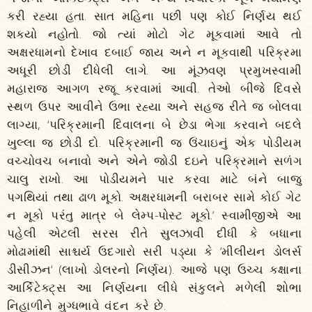
કરી રહ્યા હતા. સાત મહિના પછી પણ કોઈ નિર્ણય થઈ
શક્યો નહોતો. જો ત્યાં મોટો ગેટ મૂકવામાં આવે તો
અક્ષરધામનો દેખાવ દબાઈ જાય અને ન મૂકવાથી પરિક્રમા
અધૂરી છોડી દીધેલી લાગે. આ મૂંઝવણ પ્રમુખસ્વામી
મહારાજ આગળ રજૂ કરવામાં આવી. તેઓ બીજે દિવસે
સ્થળ ઉપર આવીને ઉભા રહ્યા અને સહજ રીતે જ બોલવા
લાગ્યા, ‘પરિક્રમાની દિવાલના બે છેડા ભેગા કરવાને બદલે
ખુલ્લા જ છોડી દો. પરિક્રમાની જ ઉંચાઇનું એક પોડીયમ
વચ્ચોવચ બનાવો અને એને જોડી દઇને પરિક્રમાને સળંગ
ચાલુ રાખો. આ પોડીયમને પાર કરવા માટે બંને બાજુ
પગથિયાં તથા ઢાળ મૂકો. અક્ષરધામની બરાબર સામે કોઈ ગેટ
ન મૂકો પરંતુ માત્ર બે લેમ્પ-પોસ્ટ મૂકો.‘ સ્વામીજીએ આ
પહેલી એટલી સરસ રીતે સુલઝાવી દીધી કે બધાના
મોઢામાંથી સાશ્ચર્ય ઉદગારો સરી પડ્યા કે ‘મીલીયન ડોલર્સ
ડીસીઝન‘ (લાખો ડોલરનો નિર્ણય). આજે પણ ઉચ્ચ કક્ષાના
આર્કિટેક્ટ્સ આ નિર્ણયના લીધે સંકુલને મળેલી શોભા
નિહાળીને મુગ્ધભાવે વંદન કરે છે.