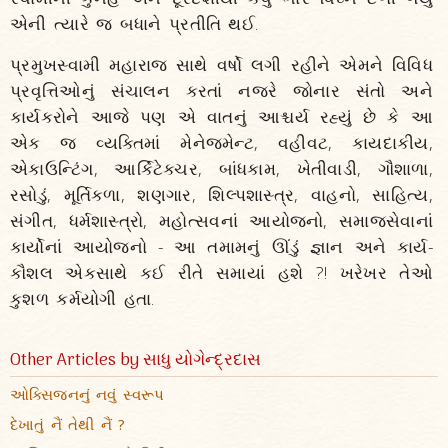
એની ત્યારે જ બધાને પ્રતીતિ થઈ.
પ્રમુખસ્વામી મહારાજ સાથે વર્ષો લગી રહીને એમને વિવિધ
પ્રવૃત્તિઓનું સંચાલન કરતાં નજરે જોનાર સંતો અને
કાર્યકરોને આજે પણ એ વાતનું આશ્ચર્ય રહ્યું છે કે આ
એક જ વ્યક્તિમાં મેનેજમેન્ટ, વહીવટ, કાયદાકીય,
એકાઉન્ટિંગ, આર્કિટેક્ચર, બાંધકામ, ખેતીવાડી, ગૌશાળા,
રસોડું, મૂર્તિકળા, શણગાર, શિલ્પશાસ્ત્ર, વાહનો, સાહિત્ય,
સંગીત, ધર્મશાસ્ત્રો, મહોત્સવનાં આયોજનો, સમાજસેવાનાં
કાર્યોનાં આયોજનો - આ તમામનું ઊંડું જ્ઞાન અને કાર્ય-
કૌશલ એકસાથે કઈ રીતે સમાયાં હશે ?! ખરેખર તેઓ
કુશળ કર્મયોગી હતા.
Other Articles by સાધુ યોગેન્દ્રદાસ
ઓક્સિજનનું નવું સ્વરૂપ
દેખાતું નૈં તેથી નૈં ?