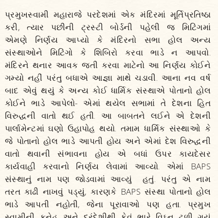
પ્રમુખસ્વામી મહારાજે પરદેશમાં એક મંદિરમાં મૂર્તિપ્રતિષ્ઠા
કરી, ત્યાર પછીની ટ્રસ્ટી બોર્ડની પહેલી જ મિટિંગમાં
એમણે નિર્ણય આપ્યો કે મંદિરનો સભા હોલ અન્ય
સંસ્થાઓને મિટિંગો કે શિબિરો કરવા ભાડે ન આપવો.
મંદિરને થનાર આવક જતી કરવા માટેનો આ નિર્ણય કોઈને
ગમ્યો નહીં પરંતુ બધાએ આજ્ઞા માથે ચડાવી. આના નવ વર્ષ
બાદ એવું થયું કે અન્ય કોઈ ધાર્મિક સંસ્થાએ પોતાનો હોલ
કોઈને ભાડે આપેલો- એમાં થયેલ સભામાં તે દેશના હિત
વિરુદ્ધની વાતો થઈ હતી. આ બાબતને લઈને એ દેશની
પાર્લામેન્ટમાં ઘણો ઉહાપોહ થયો. તમામ ધાર્મિક સંસ્થાઓ કે
જે પોતાનો હોલ ભાડે આપતી હોય અને એમાં દેશ વિરુદ્ધની
વાતો થવાની સંભાવના હોય એ બધાં ઉપર કાયદેસર
કાર્યવાહી કરવાનો નિર્ણય લેવામાં આવ્યો. એમાં BAPS
સંસ્થાનું નામ પણ જોડવામાં આવ્યું હતું. પરંતુ એ નામ
તરત કાઢી નાખવું પડ્યું, કારણકે BAPS સંસ્થા પોતાનો હોલ
ભાડે આપતી નહોતી, જેના પૂરાવાઓ પણ હતા. પ્રમુખ
સ્વામીની કુનેહ અને દૂરંદેશીથી કેવું ભારે વિઘ્ન ટળી ગયું