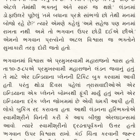
એટલે તેમાંથી ભક્તનું અંતે સારું જ થશે.‘ લંડનમાં
ડો.ફાઉલરે પૂછેલું ‘તમે બધાના પ્રશ્નો સાંભળો છો તેથી મનમાં
બોજો રહે છે?‘ ત્યારે એમણે કહેલું ‘અમે સહેજ પણ મનમાં
રાખતા નથી. અમે તો ભગવાન ઉપર છોડી દઈએ છીએ.‘
એમનો ભગવાન પ્રત્યેનો અટલ વિશ્વાસ જ ભક્તોને
સુખાકારી તરફ દોરી જતો હતો.
ભગવાનમાં વિશ્વાસ એ પ્રમુખસ્વામી મહારાજનો શ્વાસ હતો.
તા.૧૦-૭-૮૫એ પ્રમુખસ્વામી મહારાજને લંડન જવાનું હતું.
તે માટે એર ઇન્ડિયાના પ્લેનની ટિકિટ બુક કરવામાં આવી
હતી. પરંતુ થોડા દિવસ પહેલાં ત્રાસવાદીઓએ એર
ઇન્ડિયાના એક પ્લેનને બોમ્બથી ફૂંકી માર્યું હતું અને એર
ઇન્ડિયાના દરેક પ્લેન જોખમમાં છે એવી ધમકી આપી હતી.
લોકો બુકિંગ રદ કરાવતા હતા. આથી લંડનના હરિભક્તોએ
સ્વામીશ્રીને વિનંતી કરી કે આપ બીજી એરલાઇન્સમાં
આવો. ત્યારે સ્વામીશ્રીનો દ્રઢતાપૂર્વકનો ઉત્તર હતો
‘ભગવાન ઉપર વિશ્વાસ રાખો. કંઈ ચિંતા કરવાની જરૂર