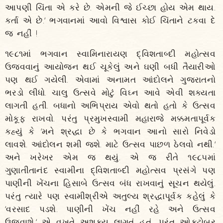
આપણી ચિંતા એ કરે છે. એમની જે ઈચ્છા હોય એમ થાય.
કર્તા એ છે.‘ ભગવાનમાં આવો વિશ્વાસ કોઈ ચિંતાને ટકવા દે
જ નહીં !
૧૯૮૧માં ભગવાન સ્વામિનારાયણ દ્વિશતાબ્દી મહોત્સવ
ઉજવવાનું આયોજન થઈ ચૂકેલું અને ઘણી બધી તૈયારીઓ
પણ થઈ ગયેલી. એવામાં અનામત આંદોલને ગુજરાતનો
ભરડો લીધો. ચાલુ ઉત્સવે મોટું વિઘ્ન આવે એવી શક્યતા
લાગતી હતી. બધાનો અભિપ્રાય એવો થતો હતો કે ઉત્સવ
મોકૂફ રાખવો. પરંતુ પ્રમુખસ્વામી મહારાજે મક્કમતાપૂર્વક
કહ્યું કે ‘મને શ્રદ્ધા છે કે ભગવાન આનો સારો નિવેડો
લાવશે. આંદોલન શમી જશે. માટે ઉત્સવ પાછળ ઠેલવો નથી.‘
અને ખરેખર એમ જ થયું. એ જ રીતે ૧૯૮૫માં
ગુણાતીતાનંદ સ્વામીના દ્વિશતાબ્દી મહોત્સવ પ્રસંગે પણ
પાણીની ખેંચના હિસાબે ઉત્સવ બંધ રાખવાનું સૂચન થયેલું.
પરંતુ ત્યારે પણ સ્વામીશ્રીએ અતુલ્ય શ્રદ્ધાપૂર્વક કહેલું કે
‘વરસાદ પડશે. પાણીની ખેંચ નહીં રહે અને ઉત્સવ
ઉજવાશે.‘ એ વખતે અશક્ય લાગતું હતું, પરંતુ ઓક્ટોબર