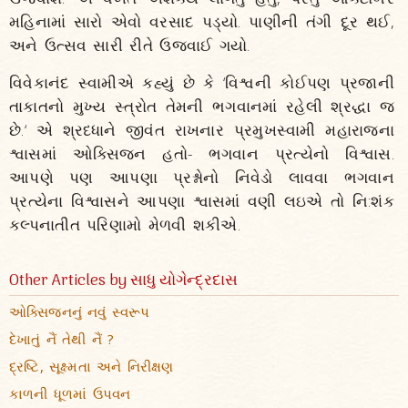
મહિનામાં સારો એવો વરસાદ પડ્યો. પાણીની તંગી દૂર થઈ,
અને ઉત્સવ સારી રીતે ઉજવાઈ ગયો.
વિવેકાનંદ સ્વામીએ કહ્યું છે કે ‘વિશ્વની કોઈપણ પ્રજાની
તાકાતનો મુખ્ય સ્ત્રોત તેમની ભગવાનમાં રહેલી શ્રદ્ધા જ
છે.‘ એ શ્રધ્ધાને જીવંત રાખનાર પ્રમુખસ્વામી મહારાજના
શ્વાસમાં ઓક્સિજન હતો- ભગવાન પ્રત્યેનો વિશ્વાસ.
આપણે પણ આપણા પ્રશ્નોનો નિવેડો લાવવા ભગવાન
પ્રત્યેના વિશ્વાસને આપણા શ્વાસમાં વણી લઇએ તો નિ:શંક
કલ્પનાતીત પરિણામો મેળવી શકીએ.
Other Articles by સાધુ યોગેન્દ્રદાસ
ઓક્સિજનનું નવું સ્વરૂપ
દેખાતું નૈં તેથી નૈં ?
દ્રષ્ટિ, સૂક્ષ્મતા અને નિરીક્ષણ
કાળની ધૂળમાં ઉપવન