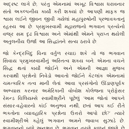
અદ્રષ્ટ લાગે છે, પરંતુ એમનામાં અખૂટ વિશ્વાસ ધરાવનાર
સંતો અકલ્પનીય કાર્યો કરી શક્યાં છે. આપણી માફક જ
શ્વાસ લઈને જીવન જીવી ગયેલાં મહાપુરુષોની પ્રભાવકતાનું
રહસ્ય આ છે. પ્રમુખસ્વામી મહારાજનો ભગવાન પ્રત્યેનો
વજ્ર સમ દૃઢ વિશ્વાસ અને એમાંથી એમને પ્રાપ્ત થયેલી
અતુલનીય ઉર્જા આ સિદ્ધાંતને સત્ય ઠરાવે છે.
જો કેન્દ્રબિંદુ વિના વર્તુળ રચાઇ શકે તો જ ભગવાન
સિવાય પ્રમુખસ્વામીનું અસ્તિત્વ શક્ય બને. એમના વચને
સિદ્ધ થતાં કાર્યો જોઈને અને એમની આજ્ઞા મુજબ
કરવાથી પ્રશ્નોનો નિવેડો આવતો જોઈને કેટલાંક એમનામાં
ચમત્કારિક તત્વ માની લેતાં. આવા પ્રસંગોનો ઊંડાણપૂર્વક
અભ્યાસ કરનાર અમેરિકાની વોબોશ કોલેજના પ્રોફેસર
રેમન્ડ વિલિયમ્સે સ્વામીશ્રીને પૂછેલું ‘આમ જોતાં આપને
સંસાર-વહેવારનો કાંઈ અનુભવ નથી, છતાં આપ કઈ રીતે
ભક્તોના વ્યાવહારિક પ્રશ્નોના ઉત્તરો આપો છો?‘ ત્યારે
સ્વામીશ્રીએ કહેલું ‘ભગવાન અમને જવાબ સુઝાડે છે.
ભગવાનનો બધો અનુભવ છે. ભગવાન ત્રણે કાળનું જાણે છે