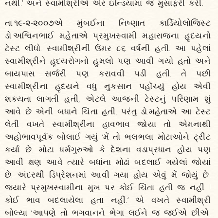
નથી.‘ અને સ્વામીશ્રીએ એર ઇન્ડિયામાં જ મુસાફરી કરી.
તા.૧૯-૨-૨૦૦૭એ મુંબઈના નિષ્ણાત કાર્ડિયોલોજિસ્ટ
ડો.અશ્વિનભાઈ મહેતાએ પ્રમુખસ્વામી મહારાજના હૃદયનો
ટેસ્ટ લીધો. સ્વામીશ્રીની ઉંમર ૮૬ વર્ષની હતી. આ પહેલાં
સ્વામીશ્રીને હૃદયરોગનો હુમલો પણ આવી ગયો હતો અને
બાયપાસ સર્જરી પણ કરાવવી પડી હતી. તે પછી
સ્વામીશ્રીના હૃદયને વધુ નુકસાન પહોંચ્યું હોય એવી
શક્યતા લાગતી હતી, એટલે આજની ટેસ્ટનું પરિણામ શું
આવે છે એની બધાને ચિંતા હતી. પરંતુ ડો.મહેતાએ આ ટેસ્ટ
લેતી વખતે સ્વામીશ્રીના હાવભાવ જોયા તો એમનાથી
અહોભાવપૂર્વક બોલાઈ ગયું ‘મેં તો ભલભલા મોટાઓને ટ્રીટ
કર્યા છે. મોટા ધર્મગુરુઓ કે દેશના વડાપ્રધાન હોય પણ
આવી ક્ષણ આવે ત્યારે બધાંના મોઢાં બદલાઈ ગયેલાં જોયાં
છે. અંદરથી ડિપ્રેશનમાં આવી ગયા હોય એવું મેં જોયું છે.
જ્યારે પ્રમુખસ્વામીના મુખ પર કોઈ ચિંતા હતી જ નહીં !
કોઈ ભાવ બદલાયેલા હતા નહીં.‘ એ વખતે સ્વામીશ્રી
બોલ્યા ‘આપણે તો ભગવાનને ભેગા લઈને જ જઈએ છીએ.