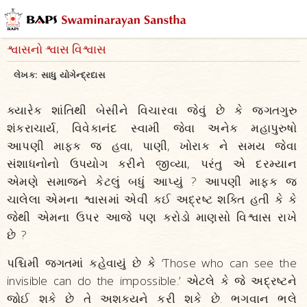
શ્વાસનો શ્વાસ વિશ્વાસ
લેખક:
સાધુ યોગેન્દ્રદાસ
ક્યારેક શાંતિથી બેસીને વિચારવા જેવું છે કે જગતગુરુ
શંકરાચાર્ય, વિવેકાનંદ સ્વામી જેવા અનેક મહાપુરુષો
આપણી માફક જ હવા, પાણી, ખોરાક ને સમય જેવા
સંશાધનોનો ઉપયોગ કરીને જીવ્યા, પરંતુ એ દરમ્યાન
એમણે સમાજને કેટલું બધું આપ્યું ? આપણી માફક જ
ચાલેલા એમના શ્વાસમાં એવી કઈ અદ્રષ્ટ શક્તિ હતી કે કે
જેથી એમના ઉપર આજે પણ કરોડો માણસો વિશ્વાસ રાખે
છે ?
પશ્ચિમી જગતમાં કહેવાયું છે કે ‘Those who can see the
invisible can do the impossible.’ એટલે કે જે અદ્રષ્ટને
જોઈ શકે છે તે અશક્યને કરી શકે છે. ભગવાન ભલે