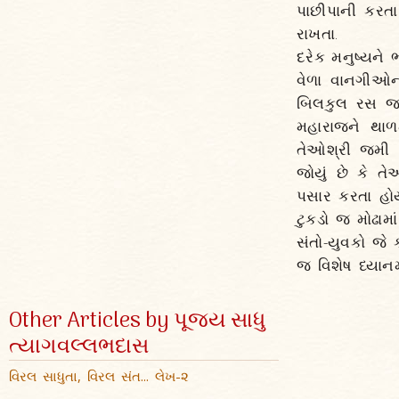
પાછીપાની કરતા
રાખતા.
દરેક મનુષ્યને
વેળા વાનગીઓનો
બિલકુલ રસ જ ધ
મહારાજને થાળ
તેઓશ્રી જમી ર
જોયું છે કે ત
પસાર કરતા હોય
ટુકડો જ મોઢામ
સંતો-યુવકો જે
જ વિશેષ ધ્યાનમ
Other Articles by પૂજ્ય સાધુ
ત્યાગવલ્લભદાસ
વિરલ સાધુતા, વિરલ સંત... લેખ-૨