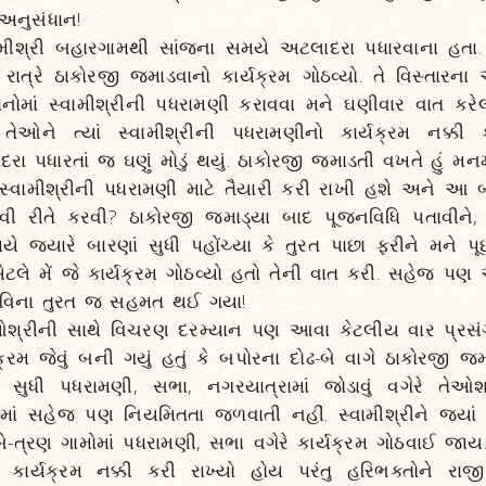
અનુસંધાન!
ીશ્રી બહારગામથી સાંજના સમયે અટલાદરા પધારવાના હતા. 
ં રાત્રે ઠાકોરજી જમાડવાનો કાર્યક્રમ ગોઠવ્યો. તે વિસ્તાર
નોમાં સ્વામીશ્રીની પધરામણી કરાવવા મને ઘણીવાર વાત કર
ેઓને ત્યાં સ્વામીશ્રીની પધરામણીનો કાર્યક્રમ નક્કી કર
ોદરા પધારતાં જ ઘણું મોડું થયું. ઠાકોરજી જમાડતી વખતે હું મન
્વામીશ્રીની પધરામણી માટે તૈયારી કરી રાખી હશે અને આ બાજ
કેવી રીતે કરવી? ઠાકોરજી જમાડ્યા બાદ પૂજનવિધિ પતાવીને
ે જ્યારે બારણાં સુધી પહોંચ્યા કે તુરત પાછા ફરીને મને પૂ
એટલે મેં જે કાર્યક્રમ ગોઠવ્યો હતો તેની વાત કરી. સહેજ પ
ાં વિના તુરત જ સહમત થઈ ગયા!
ઓશ્રીની સાથે વિચરણ દરમ્યાન પણ આવા કેટલીય વાર પ્રસં
્રમ જેવું બની ગયું હતું કે બપોરના દોઢ-બે વાગે ઠાકોરજી 
ડે સુધી પધરામણી, સભા, નગરયાત્રામાં જોડાવું વગેરે તે
 સહેજ પણ નિયમિતતા જળવાતી નહીં. સ્વામીશ્રીને જ્યાં પ
ાં બે-ત્રણ ગામોમાં પધરામણી, સભા વગેરે કાર્યક્રમ ગોઠવાઈ
ર્યક્રમ નક્કી કરી રાખ્યો હોય પરંતુ હરિભક્તોને રાજી