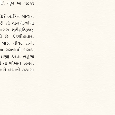
 રીતે ખૂબ જ ખટકો
કોઈ વ્યક્તિ ભોજન
્રી તો વાનગીઓમાં
આગળ શ્રીહરિકૃષ્ણ
 છે. કેટલીયવાર,
ેં ખાસ ચીવટ રાખી
ોંમાં મમળાવી સમય
ે રાજી કરવા સહેજ
્રી તો ભોજન સમયે
યે વંચાતી કથામાં