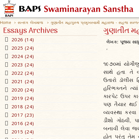
Home
સત્સંગ લેખમાળા
ગુણાતીત મહાપુરુષ પ્રમુખસ્વામી મહારાજ - સહજ સરળતામ
>
>
Essays Archives
ગુણાતીત મહ
2026 (14)
લેખક:
પૂજ્ય સાધ
2025 (24)
,
2024 (24)
૧૯૭૦માં યોગીજી 
2023 (24)
સાથે હતા. તે 
2022 (24)
ઉતારો ડૉલીસ હ
2021 (24)
હરિભક્તને ત્ય
2020 (24)
કારપેટ ઉપર કાગ
2019 (24)
પણ તૈયાર થઈ ન
2018 (24)
વ્યવસ્થા કરવા
2017 (23)
ડીશો ગોઠવી, પ
2016 (24)
બનાવી લેવા જણા
2015 (24)
હોત પરંતુ તેમ 