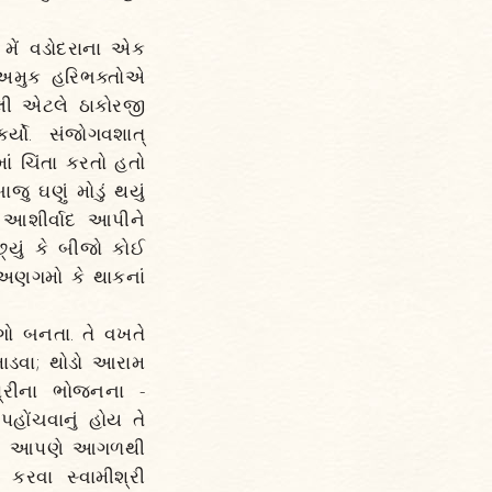
મેં વડોદરાના એક
ના અમુક હરિભક્તોએ
ેલી એટલે ઠાકોરજી
્યો. સંજોગવશાત્‌
માં ચિંતા કરતો હતો
ુ ઘણું મોડું થયું
, આશીર્વાદ આપીને
છ્યું કે બીજો કોઈ
ણ અણગમો કે થાકનાં
ગો બનતા. તે વખતે
જમાડવા; થોડો આરામ
ઓશ્રીના ભોજનના -
હોંચવાનું હોય તે
 જાય. આપણે આગળથી
 કરવા સ્વામીશ્રી