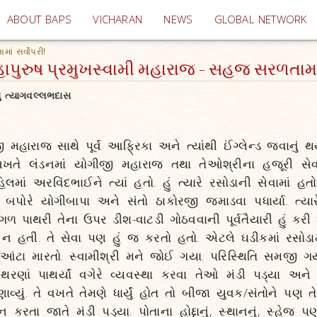
(current)
ABOUT BAPS
VICHARAN
NEWS
GLOBAL NETWORK
ાં સર્વોપરી!
ાપુરુષ પ્રમુખસ્વામી મહારાજ - સહજ સરળતામાં 
ુ ત્યાગવલ્લભદાસ
મહારાજ સાથે પૂર્વ આફ્રિકા અને ત્યાંથી ઈંગ્લેન્ડ જવાનું થયું
વખતે લંડનમાં યોગીજી મહારાજ તથા તેઓશ્રીના હજૂરી સેવા
િલમાં અરવિંદભાઈને ત્યાં હતો. હું ત્યારે રસોડાની સેવામાં
ાં બપોરે યોગીબાપા અને સંતો ઠાકોરજી જમાડવા પધાર્યા. ત્
ળ પાથરી તેના ઉપર ડીશ-વાટડી ગોઠવવાની પૂર્વતૈયારી હું કરી
 હતી. તે સેવા પણ હું જ કરતો હતો. એટલે ઘડીકમાં રસોડા
 આંટા મારતો. સ્વામીશ્રી મને જોઈ ગયા. પરિસ્થિતિ સમજી ગય
ાથરણાં પાથર્યાં વગેરે વ્યવસ્થા કરવા તેઓ મંડી પડ્યા અને 
વ્યું. તે વખતે તેમણે ધાર્યું હોત તો બીજા યુવક/સંતોને પણ તે
ન કરતા જાતે મંડી પડ્યા. પોતાના હોદ્દાનું, સ્થાનનું, સ્હેજ 