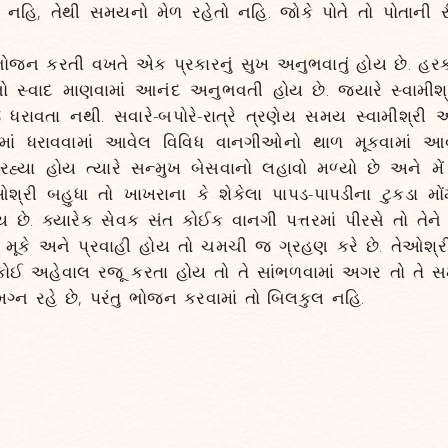
 નહિ, તેથી સમયનો મેળ રહેતો નહિ. જોકે પોતે તો પોતાની
 ભોજન કરતી વખતે એક પ્રકારનું સુખ અનુભવાતું હોય છે. હર
 સ્વાદ માણવામાં આનંદ અનુભવતી હોય છે. જ્યારે સ્વામીશ
રાવતા નથી. સવારે-બપોરે-રાત્રે ત્રણેય સમય સ્વામીશ્રી 
માં ધરાવવામાં આવેલ વિવિધ વાનગીઓનો થાળ મૂકવામાં આવે
હ્યા હોય ત્યારે સન્મુખ બેસવાનો લહાવો મળ્યો છે અને મ
ેઓશ્રી બહુધા તો ખાખરાના કે શેકેલા પાપડ-પાપડીના ટુકડા મ
 છે. ક્યારેક સેવક સંત કોઈક વાનગી પત્તરમાં પીરસે તો તેન
ાં મૂકે અને પ્રવાહી હોય તો ચમચી જ ગ્રહણ કરે છે. તેઓશ
 કોઈ અહેવાલ રજૂ કરતા હોય તો તે સાંભળવામાં અગર તો તે સમ
ગ્ન રહે છે, પરંતુ ભોજન કરવામાં તો બિલકુલ નહિ.