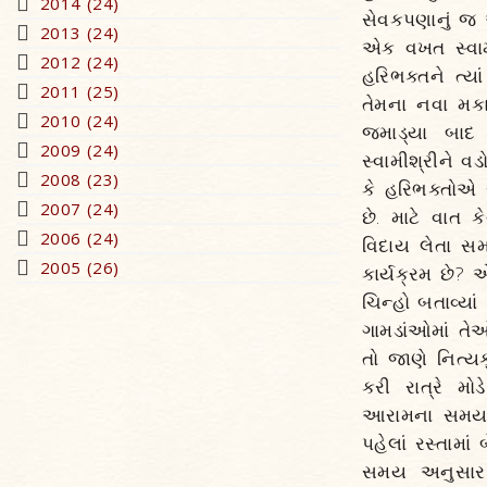
2014 (24)
સેવકપણાનું જ 
2013 (24)
એક વખત સ્વામ
2012 (24)
હરિભક્તને ત્યા
2011 (25)
તેમના નવા મકા
2010 (24)
જમાડ્યા બાદ ત
2009 (24)
સ્વામીશ્રીને વડ
2008 (23)
કે હરિભક્તોએ સ
2007 (24)
છે. માટે વાત 
2006 (24)
વિદાય લેતા સમય
2005 (26)
કાર્યક્રમ છે? 
ચિન્હો બતાવ્ય
ગામડાંઓમાં તે
તો જાણે નિત્યક
કરી રાત્રે મો
આરામના સમયમાં
પહેલાં રસ્તામ
સમય અનુસાર કા