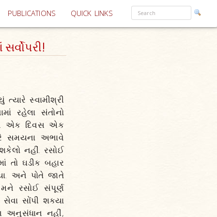
PUBLICATIONS
QUICK LINKS
સર્વોપરી!
 ત્યારે સ્વામીશ્રી
માં રહેલા સંતોનો
 હતો. એક દિવસ એક
યારે સમયના અભાવે
 શકેલો નહીં. રસોઈ
માં તો ઘડીક બહાર
ા. અને પોતે જાતે
મને રસોઈ સંપૂર્ણ
 સેવા સોંપી શક્યા
પણ અનુસંધાન નહીં,