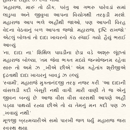
'મહારાજ, મારું તો ઠીક, પરંતુ આ ગભરુ પારેવડાં સમાં
લાડુબા અને જીવુબા આપના વિયોગથી તરફડી મરશે.
મહારાજ આપ ભલે અહીંથી જાઓ, પણ આપની વિરહ
વેદના વેઠવાનું બળ આપતા જજો. મહારાજ, દૃષ્ટિ રાખજો.'
એટલું બોલતાં તો દાદા ખાચરનો કંઠ રુંધાઈ ગયો. હૈયું ભરાઈ
આવ્યું.
'ના, દાદા ના.' શિથિલ પાઘડીના છેડા વડે અશ્રુ લૂંછતાં
મહારાજ બોલ્યા, 'તમ જેવા ભક્ત મધ્યે જન્મોજનમ રહેવા
સારુ તો અમે ઝ _ખીએ છીએ.' એમ કહેતાંક શ્રીજીએ
દૃઢતાથી દાદા ખાચરનું બાવડું ઝ ëલ્યું.
'સ્વામી', મહારાજે મુક્તાનંદજી તરફ નજર કરી. 'આ દાદાની
વાંસલડી કદી બેસૂરી નથી વાગી. મારી વાણી તે જ એનું
જીવન બન્યું છે. આજ વીસ વીસ વરસથી આપણે અહીં
પડ્યા પાથર્યા રહ્યા છીએ તો ય તેમનું મન કદી પણ ઝ
_ખવાયું નથી.'
મૂળજી બ્રહ્મચારીએ સમો પારખી જળ ધર્યું. મહારાજ જરા
સ્વસ્થ થયા.