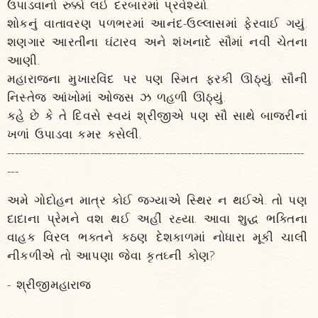
ઉપાડવાનો રુક્કો લઈ દરબારમાં પ્રવેશ્યો.
શોકનું વાતાવરણ પળભરમાં આનંદ-ઉલ્લાસમાં ફેરવાઈ ગયું.
શણગાર આરતીના ઘંટારવ અને શંખનાદે સૌમાં નવી ચેતના
આણી.
મહારાજના મુખારવિંદ પર પણ સ્મિત ફરકી ઊઠ્યું. સૌની
નિસ્તેજ આંખોમાં ઓજસ ઝ ળહળી ઊઠ્યું.
કહે છે કે તે દિવસે સ્વયં શ્રીજીએ પણ સૌ સાથે બાજરીનાં
ખળાં ઉપાડવા કમર કસેલી.
-------------------------------------------------------------------------------
---
અમે ગોદોહન માત્ર કોઈ જગ્યાએ સ્થિર ન થઈએ. તો પણ
દાદાના પ્રેમને વશ થઈ અહીં રહ્યા. આવા શુદ્ધ ભક્તિના
વાહક વિરલ ભક્તને કઠણ દેશકાળમાં નોધારા મૂકી ચાલી
નીકળીએ તો આપણા જેવા કૃતઘ્ની કોણ?
- શ્રીજીમહારાજ