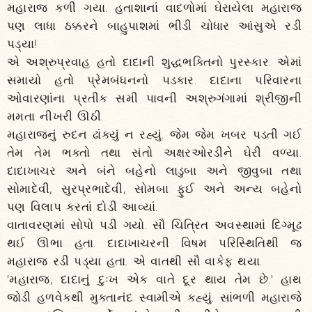
મહારાજ કળી ગયા. હતાશાનાં વાદળોમાં ઘેરાયેલા મહારાજ
પણ લાધા ઠક્કરને બાહુપાશમાં ભીડી ચોધાર આંસુએ રડી
પડ્યા!
એ અશ્રુપ્રવાહ હતો દાદાની શુદ્ધભક્તિનો પુરસ્કાર. એમાં
સમાયો હતો પ્રેમબંધનનો પડકાર. દાદાના પરિવારના
ઓવારણાંના પ્રતીક સમી પાવની અશ્રુગંગામાં શ્રીજીની
મમતા નીખરી ઊઠી.
મહારાજનું રુદન ઢાંક્યું ન રહ્યું. જેમ જેમ ખબર પડતી ગઈ
તેમ તેમ ભક્તો તથા સંતો અક્ષરઓરડીને ઘેરી વળ્યા.
દાદાખાચર અને બંને બહેનો લાડુબા અને જીવુબા તથા
સોમાદેવી, સુરપ્રભાદેવી, સોમબા ફુઈ અને અન્ય બહેનો
પણ વિલાપ કરતાં દોડી આવ્યાં.
વાતાવરણમાં સોપો પડી ગયો. સૌ ચિત્રિત અવસ્થામાં દિગ્મૂઢ
થઈ ઊભા હતા. દાદાખાચરની વિષમ પરિસ્થિતિથી જ
મહારાજ રડી પડ્યા હતા. એ વાતથી સૌ વાકેફ થયા.
'મહારાજ, દાદાનું દુઃખ એક વાતે દૂર થાય તેમ છે.' હાથ
જોડી હળવેકથી મુક્તાનંદ સ્વામીએ કહ્યું. સાંભળી મહારાજે