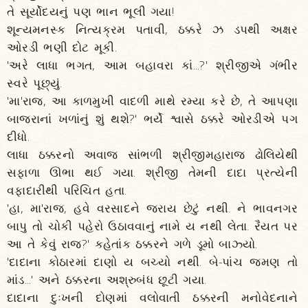
તે સૂર્યોદયનું પણ ભાન ભૂલી ગયા!
શૂન્યમનસ્ક નિત્યક્રમ પતાવી, ઠક્કરે ઝ ડપથી અક્ષર
ઓરડી ભણી દોટ મૂકી.
'અરે લાધા ભગત, આમ બહાવરા કાં...?' શ્રીજીએ ગંભીર
સ્વરે પૂછ્યું.
'મા'રાજ, આ કાળમુખી વાદળી માથે રમ્યા કરે છે, તે આપણા
બાજરાનાં ખળાંનું શું થશે?' ભર્યે શ્વાસે ઠક્કરે ઓરડીએ પગ
દીધો.
લાધા ઠક્કરનો અવાજ સાંભળી શ્રીજીમહારાજ ઢોલિયેથી
સફાળા ઊભા થઈ ગયા. શ્રીજી તેમની દાદા પ્રત્યેની
વફાદારીથી પરિચિત હતા.
'હા, મા'રાજ, હવે વરસાદને જરાય છેટું નથી. ને ભાવનગર
બાપુ તો ચોકી પહેરો ઉઠાવવાનું નામે ય નથી લેતા. રૈયત પર
આ તે કેવું રાજ?' કહેતાંક ઠક્કરને ગળે ડૂમો બાઝ્યો.
'દાદાના કોઠારમાં દાણો ય બચ્યો નથી. બે-પાંચ જમણ તો
માંડ...' અને ઠક્કરના અશ્રુબંધ છૂટી ગયા.
દાદાના દુઃખની દોણમાં વલોવાતી ઠક્કરની મનોવેદનાને