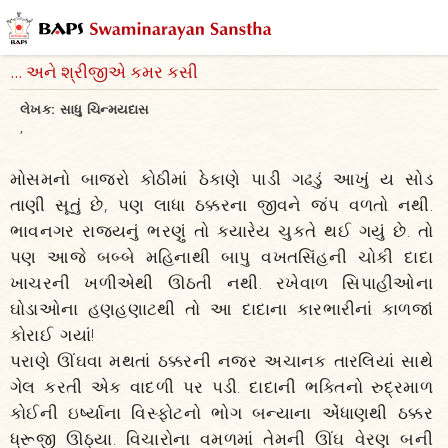
... અને શ્રીજીએ કમર કસી
લેખક:
સાધુ ચિન્મયદાસ
,
મોસમનો બાજરો કોઠીમાં ઠેકાણે પાડી ગઢડું આખું ય સોડ
તાણી સૂતું છે, પણ લાધા ઠક્કરના જીવને જંપ વળતો નથી.
ભાવનગર રાજ્યનું ભરણું તો ક્યારેય ચુકતે થઈ ગયું છે. તો
પણ આજે બબ્બે મહિનાથી બાપુ વખતસિંહની ચોકી દાદા
ખાચરની ખળીએથી ઊઠતી નથી. રખેવાળ સિપાહીઓના
ઘોડાઓના હણહણાટથી તો આ દાદાના કારભારીનાં કાળજાં
કોરાઈ ગયાં!
પરાણે ઊંઘવા મથતાં ઠક્કરની નજર અચાનક તારલિયાં સાથે
ગેલ કરતી એક વાદળી પર પડી. દાદાની ભક્તિનો રુદ્રમાળ
કોઈની ઇર્ષ્યાના વિસ્ફોટનો ભોગ બન્યાના એંધાણથી ઠક્કર
ધ્રૂજી ઊઠ્યા. વિચારોના વમળમાં તેમની ઊંઘ વેરણ બની