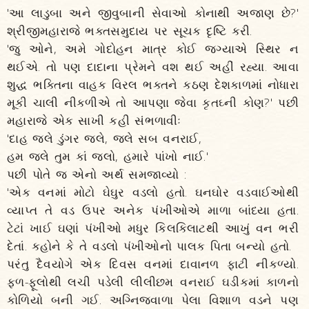
'આ લાડુબા અને જીવુબાની સેવાઓ કોનાથી અજાણ છે?'
શ્રીજીમહારાજે ભક્તસમુદાય પર સૂચક દૃષ્ટિ કરી.
'જુ ઓને, અમે ગોદોહન માત્ર કોઈ જગ્યાએ સ્થિર ન
થઈએ. તો પણ દાદાના પ્રેમને વશ થઈ અહીં રહ્યા. આવા
શુદ્ધ ભક્તિના વાહક વિરલ ભક્તને કઠણ દેશકાળમાં નોધારા
મૂકી ચાલી નીકળીએ તો આપણા જેવા કૃતઘ્ની કોણ?' પછી
મહારાજે એક સાખી કહી સંભળાવીઃ
'દાહ જલે ડુંગર જલે, જલે સબ વનરાઈ,
હમ જલે તુમ કાં જલો, હમારે પાંખો નાઈ.'
પછી પોતે જ એનો અર્થ સમજાવ્યો :
'એક વનમાં મોટો ઘેઘુર વડલો હતો. ઘનઘોર વડવાઈઓથી
વ્યાપ્ત તે વડ ઉપર અનેક પંખીઓએ માળા બાંધ્યા હતા.
ટેટાં ખાઈ ઘણાં પંખીઓ મધુર કિલકિલાટથી આખું વન ભરી
દેતાં. કહોને કે તે વડલો પંખીઓનો પાલક પિતા બન્યો હતો.
પરંતુ દૈવયોગે એક દિવસ વનમાં દાવાનળ ફાટી નીકળ્યો.
ફળ-ફૂલોથી લચી પડેલી લીલીછમ વનરાઈ ઘડીકમાં કાળનો
કોળિયો બની ગઈ. અગ્નિજ્વાળા પેલા વિશાળ વડને પણ