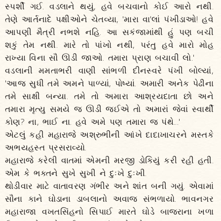
સ્પર્શી ગઈ. વડલાને થયું, હવે બચવાનો કોઈ આરો નથી.
તેણે આર્તનાદે પક્ષીઓને ચેતવ્યા, 'મારા વા'લાં પંખીડાઓ! હવે
આપણી મૈત્રી નભશે નહિ. આ સકંજામાંથી હું પણ બચી
શકું તેમ નથી. મારે તો પાંખો નથી, પરંતુ હવે મારો મોહ
રાખ્યા વિના સૌ ઊડી જાઓ. તમારા પ્રાણ બચાવી લો.'
વડલાની મમતાભરી વાણી સાંભળી દીનસ્વરે પંખી બોલ્યાં,
'આજ સુધી તમે અમને પાળ્યાં, પોષ્યાં. અમારી અનેક પેઢીના
તમે સાક્ષી બન્યા. તમે તો અમારા આશ્રયદાતા છો અને
તમારા મૃત્યુ સમયે જ ઊડી જઈએ તો અમારાં જેવાં સ્વાર્થી
કોણ? ના, ભાઈ ના. હવે અમે પણ તમારા જ પંથે...'
એટલું કહી મહારાજે અશ્રુભીની આંખે દાદાખાચરને મસ્તકે
અભયહસ્ત પ્રસરાવ્યો.
મહારાજે કરેલી વાતમાં એમની મરજી ડોકિયું કરી રહી હતી.
એમ કે ભક્તને સુખે સુખી ને દુઃખે દુઃખી.
થોડીવાર માટે વાતાવરણ ગંભીર અને શાંત બની ગયું. એવામાં
સૌના કાને ઘોડાના ડાબલાનો અવાજ સંભળાયો. ભાવનગર
મહારાજા વખતસિંહનો સિપાઈ મારતે ઘોડે બાજરાના ખળા