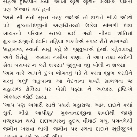
સહજ દૃષ્ટિપાત કર્યો. આંખો લૂછી લૂછીને મલમલ પામરી
પણ ભિંજાઈ ગઈ હતી.
'અમે સૌ સંતો સુરત તરફ જઈએ તો દાદાને ભીડો ઓછો
પડે.' મુક્તાનંદજીનો અણચિંતવ્યો ઉકેલ સાંભળી દાદા
ખાચરનો પરિવાર સ્તબ્ધ થઈ ગયો. નીરવ શાંતિમાં
મુક્તાનંદજીનો ધ્વનિ મહિલા ભક્તોએ સ્પષ્ટ રીતે સાંભળ્યો.
'મહારાજ, સ્વામી સાચું કહે છે.' જીવુબાએ દૂરથી કહેવડાવ્યું
અને ઉમેર્યું : 'અમારાં નસીબ કાણાં... તે આપ તથા સંતોની
સેવા બરાબર ન કરી શક્યાં.' જીવુબા વધુ બોલી ન શક્યાં.
'અમ વાંકે આપને દુઃખ ભોગવવું પડે તે કરતાં જીભ કરડીને
મરવું ભલું!' લાડુબાના આ વેદનાના શબ્દો સાંભળતાં જ
મહારાજ ઢોલિયા પર બેસી પડ્યા ને અલક્ષ્ય દૃષ્ટિએ
એકધારું જોઈ રહ્યા.
'આપ પણ અમારી સાથે પધારો મહારાજ, આમ દાદાને ક્યાં
સુધી ભીડો આપીશું?' મુક્તાનંદજીના શબ્દોથી જાણે
વજ્રપાત થયો. દાદાખાચરનું હૃદય વીંધાઈ ગયું. પગતળેથી
જમીન ખસવા લાગી. જમીન પર ઢળતા દાદાને શ્રીજીએ
હાથના સહારે ઝ ëલી લીધા.