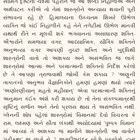
સીમિત દૃષ્ટિના ચશ્માં પહેરીને જ આ શબ્દો નિહાળીએ અને
અર્થઘટન કરીએ તો તેમાં શાસ્ત્રોને અન્યાય થવાની પૂરી
સંભાવના રહે છે. હિમાલયના ઉચ્ચતમ શિખરે ઊભેલ
વ્યક્તિ જે કાંઈ નિહાળીને કહે તેને તળેટીમાં ઊભેલ માનવી
યથાર્થ રીતે ન મૂલવી શકે. ભગવાનનાં અસાધારણ શક્તિ-
ઐશ્વર્યને સમજ્યા વગર, આધ્યાત્મિક, યૌગિક શક્તિને
અનુભવ્યા વગર આપણી તુચ્છ શક્તિ અને બુદ્ધિથી
શાસ્ત્રોની વાતો તો અશક્ય અને અસંભવિત જ લાગે.
શાસ્ત્રોમાં આત્મા અને પરમાત્માની શક્તિનો નિર્દેશ કરેલો
છે તે આપણા ત્રાજવાથી જોખી કેમ શકાય ? 'અણુની
તાકાત'નો અનુભવ વૈજ્ઞાનિકોને હમણાં હમણાં થયો ત્યારે
'અણોરણીયાન્‌ મહતો મહીયાન્‌' એવા પરમાત્માની શક્તિનું
અનુમાન કંઈક અંશે કરી શકાય છે. તો તેના સંકલ્પમાત્રથી
સૃષ્ટિનું સર્જન અને તેનો પ્રલય થાય તે અસંભવિત નથી.
પ્લેનની શોધ પહેલાં શાસ્ત્રોમાં 'વિમાનમાં' દેવો વિચરતા કે
રામ, લક્ષ્મણ અને સીતા લંકાથી અયોધ્યામાં 'પુષ્પક વિમાન'
માં આવ્યાં તે અશક્ય જ માનીને શાસ્ત્રોની આ વાતોને
'પરીકથા' જ લાગે ને ? જગદીશચંદ્ર બોઝે પ્રયોગો દ્વારા