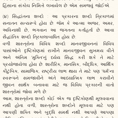
હિંસાના સંકોચ નિમિત્તે લખાયેલ છે એમ સમજવું જોઈએ.
(૪) સિદ્ધાંતના શબ્દો : આ પ્રકારના શબ્દો ત્રિકાળમાં
સનાતન સત્યરૂપે હોય છે. જેમ કે આત્મા અજર, અમર,
અવિનાશી છે, ભગવાન આ જગતના કર્તાહર્તા છે. આવા
સૈદ્ધાંતિક શબ્દો ત્રિકાલાબાધિત હોય છે.
વળી શાસ્ત્રોના વિવિધ શબ્દો માનવજીવનનાં વિવિધ
પાસાંઓને દૃષ્ટિકોણમાં રાખીને માનવજીવન સુખમય વીતે
અને અંતિમ 'મુક્તિ'નું ધ્યેય સિદ્ધ કરી શકે તે માટે
પ્રયોજાયેલા હોય છે. શારીરિક, માનસિક, બૌદ્ધિક, આર્થિક
કૌટુંબિક, સામાજિક, રાષ્ટ્રીય લાભ થાય તે માટે પણ 'ધર્મ'ના
સ્વરૂપને સમજાવીને અંતે આધ્યાત્મિક લાભ કરાવીને
જીવન સાર્થક બનાવવા માટે જ વિવિધ પ્રકારની વાતો
શાસ્ત્રોમાં જોવા મળે છે.
આમ, શાસ્ત્રોના શબ્દો કોઈ એક જ દૃષ્ટિકોણથી મૂલવવાના
નથી હોતા. વળી, શાસ્ત્રોના શબ્દોને મૂલવવા માટે પણ
આપણી શક્તિ અને બુદ્ધિ સમર્થ નથી. આપણે આપણા