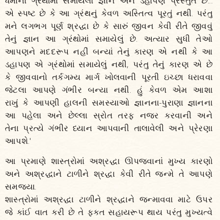
ધર્મોના ગ્રંથોમાં સમાયેલાં જ્ઞાન અને ડહાપણ પ્રસ્તુત છે...
એ સ્પષ્ટ છે કે આ ગ્રંથનું કેવળ અસ્તિત્વ પૂરતું નથી. પરંતુ
મને લગભગ પૂર્ણ શ્રદ્ધા છે કે સારું જીવન કેવી રીતે જીવવું
તેનું જ્ઞાન આ ગ્રંથોમાં સમાયેલું છે. અત્યાર સુધી તેઓ
આપણને મદદરૂપ નહીં બન્યાં તેનું કારણ એ નથી કે આ
ડહાપણ એ ગ્રંથોમાં સમાયેલું નથી, પરંતુ તેનું કારણ એ છે
કે જીવવાનો તર્કગમ્ય માર્ગ ખોલવાની પૂરતી ઇચ્છા ધરાવવા
જેટલા આપણે ગંભીર બન્યા નથી. હું કેવળ એમ આશા
રાખું કે આપણી હાલની સમસ્યાઓ જ્ઞાનના-પુરાણા જ્ઞાનના
આ પહેલા અને છેલ્લા સ્રોત તરફ નજર કરવાની અને
તેના પ્રત્યે ગંભીર ધ્યાન આપવાની તાલાવેલી અને પ્રેરણા
આપશે.'
આ પ્રમાણે શાસ્ત્રોમાં અશ્રદ્ધા ઊપજવાનાં મુખ્ય કારણો
અને અશ્રદ્ધાને ટાળીને શ્રદ્ધા કેવી રીતે જન્મે તે આપણે
સમજ્યા.
શાસ્ત્રોમાં અશ્રદ્ધા ટાળીને શ્રદ્ધાને જન્માવવા માટે ઉપર
જે કાંઈ વાત કરી છે તે ફક્ત સહાયરૂપ થાય પરંતુ મુખ્યત્વે