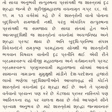
તો સાચા અનુભવી સત્પુરુષના પ્રસંગથી જ શાસ્ત્રમાં દૃઢ
શ્રદ્ધા જન્મે છે. શ્રીજીમહારાજ વચનામૃત ગ.પ્ર. ૬૬, લો.
૧૧, મ. ૧૩ વગેરેમાં કહે છે કે શાસ્ત્રોની વાતો પોતાના
બુદ્ધિબળે સમજાતી નથી, પરંતુ એકાંતિક સત્પુરુષના
પ્રસંગથી જ સમજાય છે. સાચા સંતમાં હેત અને
આત્મબુદ્ધિથી જ શાસ્ત્રોનાં વચનોમાં અચળનિષ્ઠા અને
શ્રદ્ધા પ્રગટ થાય છે. અતિ બુદ્ધિ-પ્રતિભા સંપન્ન
વિવેકાનંદને રામકૃષ્ણ પરમહંસના યોગથી જ શાસ્ત્રોની
ભગવાન વિષયક વાતોની દૃઢ પ્રતીતિ થઈ. એવી રીતે
બ્રહ્મસ્વરૂપ યોગીજી મહારાજના અને વર્તમાનકાળે પ્રગટ
બ્રહ્મસ્વરૂપ પ્રમુખસ્વામી મહારાજના યોગમાં આવતાં
સામાન્ય ગામડાના મુમુક્ષુથી માંડીને દેશ-પરદેશના હજારો
લાખો ભણેલા બુદ્ધિશાળીઓને આબાલવૃદ્ધ સૌ કોઈને
શાસ્ત્રોનાં વચનોમાં દૃઢ શ્રદ્ધા થઈ છે. અને તે પ્રમાણે
વર્તવાનો પ્રયત્ન પણ કરે છે. કેટલાય પ્રખર નાસ્તિકો પણ
આસ્તિકના રાહ પર ચાલતા થયા છે તેવો આપણને સૌને
પ્રત્યક્ષ અનુભવ છે. માટે શાસ્ત્રોમાં શ્રદ્ધા જન્માવનારું