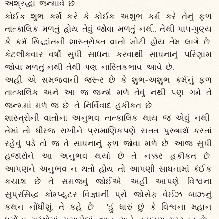
અશ્રદ્ધા જન્માવે છે :
કોઈક શુભ કર્મ કરે કે કોઈક અશુભ કર્મ કરે તેનું ફળ
તાત્કાલિક મળતું હોય તેવું જોવા મળતું નથી. તેથી પાપ-પુણ્ય
કે કર્મ સિદ્ધાંતની શાસ્ત્રોક્ત વાતો ખોટી હોય તેમ લાગે છે.
કેટલીકવાર વર્ષો સુધી સાધના કરવાથી સાધનાનું પરિણામ
જોવા મળતું નથી તેથી પણ નાસ્તિકભાવ આવે છે.
અહીં એ સમજવાની જરૂર છે કે શુભ-અશુભ કર્મનું ફળ
તાત્કાલિક અને આ જ જન્મે મળે તેવું નથી પણ ગમે તે
જન્મમાં મળે જ છે. તે નિર્વિવાદ હકીકત છે.
શાસ્ત્રોની વાતોના અનુભવ તાત્કાલિક થાય જ એવું નથી.
તેમાં તો ધીરજ રાખીને પ્રામાણિકપણે સતત પુરુષાર્થ કરતાં
રહેવું પડે તો જ તે સાધનાનું ફળ જોવા મળે છે. આજ સુધી
હજારોને આ અનુભવ થયો છે તે નક્કર હકીકત છે.
આપણને અનુભવ ન થતો હોય તો આપણી સાધનામાં કંઈક
કચાશ છે તે સમજવું જોઈએ. અહીં આપણે વિશ્વના
સુપ્રસિદ્ધ કોમ્પ્યુટર વિજ્ઞાની પ્રો. જોસેફ વેઈઝ બાઝનું
કથન નોંધીશું. તે કહે છે : 'હું ધારું છું કે વિશ્વના મહાન