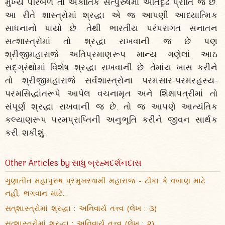
મુખ્ય પરિબળ તો એકાંતિક સત્પુરુષમાં અતિદૃઢ પ્રીતિ જ છે.
આ રીતે શાસ્ત્રોમાં શ્રદ્ધા એ જ આપણી આધ્યાત્મિક
સાધનાનો પાયો છે. તેથી ભારતીય પરંપરાગત સનાતન
સત્શાસ્ત્રોમાં તો શ્રદ્ધા રાખવાની જ છે પણ
શ્રીજીમહારાજે અતિપ્રમાણરૂપ માન્ય ગણેલાં આઠ
સદ્‌ગ્રંથોમાં વિશેષ શ્રદ્ધા રાખવાની છે. તેમાંય ખાસ કરીને
તો શ્રીજીમહારાજે સર્વશાસ્ત્રોના પરમસાર-પરમરહસ્ય-
પરમસિદ્ધાંતરૂપે આપેલ વચનામૃત અને શિક્ષાપત્રીમાં તો
સંપૂર્ણ શ્રદ્ધા રાખવાની જ છે. તો જ આપણે આત્યંતિક
કલ્યાણરૂપ પરમપ્રાપ્તિની અનુભૂતિ કરીને જીવન સાર્થક
કરી શકીશું.
Other Articles by સાધુ બ્રહ્મદર્શનદાસ
ગુણાતીત મહાપુરુષ પ્રમુખસ્વામી મહારાજ - ટીકા કે વખાણ માટે
નહીં, ભગવાન માટે...
સત્‌શાસ્ત્રોમાં શ્રદ્ધા : અનિવાર્ય તત્ત્વ (લેખ : ૩)
સત્શાસ્ત્રોમાં શ્રદ્ધા : અનિવાર્ય તત્ત્વ (લેખ : ૨)