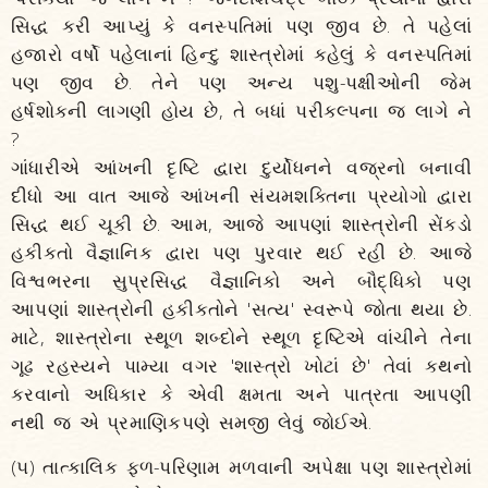
સિદ્ધ કરી આપ્યું કે વનસ્પતિમાં પણ જીવ છે. તે પહેલાં
હજારો વર્ષો પહેલાનાં હિન્દુ શાસ્ત્રોમાં કહેલું કે વનસ્પતિમાં
પણ જીવ છે. તેને પણ અન્ય પશુ-પક્ષીઓની જેમ
હર્ષશોકની લાગણી હોય છે, તે બધાં પરીકલ્પના જ લાગે ને
?
ગાંધારીએ આંખની દૃષ્ટિ દ્વારા દુર્યોધનને વજ્રનો બનાવી
દીધો આ વાત આજે આંખની સંયમશક્તિના પ્રયોગો દ્વારા
સિદ્ધ થઈ ચૂકી છે. આમ, આજે આપણાં શાસ્ત્રોની સેંકડો
હકીકતો વૈજ્ઞાનિક દ્વારા પણ પુરવાર થઈ રહી છે. આજે
વિશ્વભરના સુપ્રસિદ્ધ વૈજ્ઞાનિકો અને બૌદ્ધિકો પણ
આપણાં શાસ્ત્રોની હકીકતોને 'સત્ય' સ્વરૂપે જોતા થયા છે.
માટે, શાસ્ત્રોના સ્થૂળ શબ્દોને સ્થૂળ દૃષ્ટિએ વાંચીને તેના
ગૂઢ રહસ્યને પામ્યા વગર 'શાસ્ત્રો ખોટાં છે' તેવાં કથનો
કરવાનો અધિકાર કે એવી ક્ષમતા અને પાત્રતા આપણી
નથી જ એ પ્રમાણિકપણે સમજી લેવું જોઈએ.
(૫) તાત્કાલિક ફળ-પરિણામ મળવાની અપેક્ષા પણ શાસ્ત્રોમાં