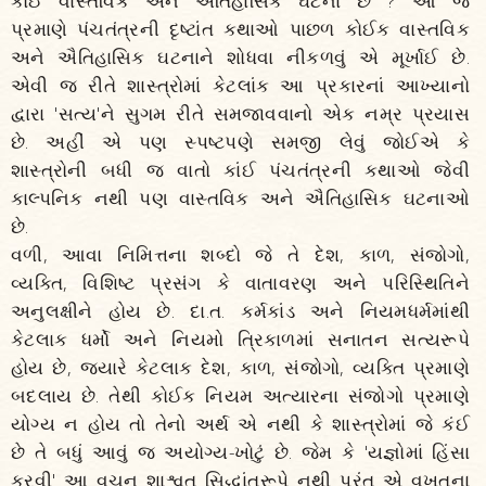
કોઈ વાસ્તવિક અને ઐતિહાસિક ઘટના છે ? આ જ
પ્રમાણે પંચતંત્રની દૃષ્ટાંત કથાઓ પાછળ કોઈક વાસ્તવિક
અને ઐતિહાસિક ઘટનાને શોધવા નીકળવું એ મૂર્ખાઈ છે.
એવી જ રીતે શાસ્ત્રોમાં કેટલાંક આ પ્રકારનાં આખ્યાનો
દ્વારા 'સત્ય'ને સુગમ રીતે સમજાવવાનો એક નમ્ર પ્રયાસ
છે. અહીં એ પણ સ્પષ્ટપણે સમજી લેવું જોઈએ કે
શાસ્ત્રોની બધી જ વાતો કાંઈ પંચતંત્રની કથાઓ જેવી
કાલ્પનિક નથી પણ વાસ્તવિક અને ઐતિહાસિક ઘટનાઓ
છે.
વળી, આવા નિમિત્તના શબ્દો જે તે દેશ, કાળ, સંજોગો,
વ્યક્તિ, વિશિષ્ટ પ્રસંગ કે વાતાવરણ અને પરિસ્થિતિને
અનુલક્ષીને હોય છે. દા.ત. કર્મકાંડ અને નિયમધર્મમાંથી
કેટલાક ધર્મો અને નિયમો ત્રિકાળમાં સનાતન સત્યરૂપે
હોય છે, જ્યારે કેટલાક દેશ, કાળ, સંજોગો, વ્યક્તિ પ્રમાણે
બદલાય છે. તેથી કોઈક નિયમ અત્યારના સંજોગો પ્રમાણે
યોગ્ય ન હોય તો તેનો અર્થ એ નથી કે શાસ્ત્રોમાં જે કંઈ
છે તે બધું આવું જ અયોગ્ય-ખોટું છે. જેમ કે 'યજ્ઞોમાં હિંસા
કરવી' આ વચન શાશ્વત સિદ્ધાંતરૂપે નથી પરંતુ એ વખતના