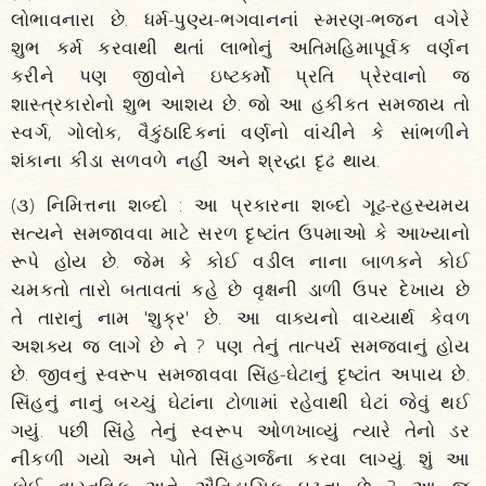
લોભાવનારા છે. ધર્મ-પુણ્ય-ભગવાનનાં સ્મરણ-ભજન વગેરે
શુભ કર્મ કરવાથી થતાં લાભોનું અતિમહિમાપૂર્વક વર્ણન
કરીને પણ જીવોને ઇષ્ટકર્મો પ્રતિ પ્રેરવાનો જ
શાસ્ત્રકારોનો શુભ આશય છે. જો આ હકીકત સમજાય તો
સ્વર્ગ, ગોલોક, વૈકુંઠાદિકનાં વર્ણનો વાંચીને કે સાંભળીને
શંકાના કીડા સળવળે નહીં અને શ્રદ્ધા દૃઢ થાય.
(૩) નિમિત્તના શબ્દો : આ પ્રકારના શબ્દો ગૂઢ-રહસ્યમય
સત્યને સમજાવવા માટે સરળ દૃષ્ટાંત ઉપમાઓ કે આખ્યાનો
રૂપે હોય છે. જેમ કે કોઈ વડીલ નાના બાળકને કોઈ
ચમકતો તારો બતાવતાં કહે છે વૃક્ષની ડાળી ઉપર દેખાય છે
તે તારાનું નામ 'શુક્ર' છે. આ વાક્યનો વાચ્યાર્થ કેવળ
અશક્ય જ લાગે છે ને ? પણ તેનું તાત્પર્ય સમજવાનું હોય
છે. જીવનું સ્વરૂપ સમજાવવા સિંહ-ઘેટાનું દૃષ્ટાંત અપાય છે.
સિંહનું નાનું બચ્ચું ઘેટાંના ટોળામાં રહેવાથી ઘેટાં જેવું થઈ
ગયું. પછી સિંહે તેનું સ્વરૂપ ઓળખાવ્યું ત્યારે તેનો ડર
નીકળી ગયો અને પોતે સિંહગર્જના કરવા લાગ્યું. શું આ