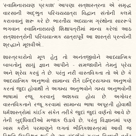
'સ્વામિનારાયણ પ્રકાશ' આપણા સત્‌શાસ્ત્રના એ સમૃદ્ધ
વારસાની અદ્‌ભુત પરિચયયાત્રા વિદ્વાન સંતોની કલમે
કરાવવાનું શરૂ કરે છે. ભારતીય અધ્યાત્મ ગ્રંથોના સારરૂપે
ભગવાન સ્વામિનારાયણે શિક્ષાપત્રીમાં માન્ય કરેલાં આઠ
સત્‌શાસ્ત્રોની પરિચયાત્મક યાત્રાપૂર્વે આ શાસ્ત્રો પ્રત્યેની
શ્રદ્ધાને મૂલવીએ...
શાસ્ત્રકારોનો મૂળ હેતુ તો અનંતજીવોને આધ્યાત્મિક
બાબતોનું સાચું જ્ઞાન આપીને - સમજાવીને તેમનું પ્રેય
અને શ્રેય કરવું તે છે. પરંતુ નરી વાસ્તવિકતા તો એ છે કે
આધ્યાત્મિક અનુભવો સામાન્ય રીતે ઇન્દ્રિયગમ્ય અનુભવો
કરતાં જુદા હોવાથી તે અગમ્ય અનુભવોને ગમ્ય અનુભવોની
ભાષામાં રજૂ કરવાનું અશક્ય હોય છે. અગોચર
વાસ્તવિકતાને રજૂ કરવામાં સામાન્ય ભાષા અપૂરતી હોવાથી
ધર્મશાસ્ત્રોમાં કાંઈક સંકેત તરીકે જુદાં જુદાં વર્ણનો આવે છે.
તેની બુદ્ધિવાદીઓ મજાક ઉડાવે છે, પરંતુ વિજ્ઞાનમાં પણ
ખાસ કરીને પરમાણુને લગતાં ભૌતિકશાસ્ત્રમાં આવી જ
સ્થિતિ ઉપસ્થિત થઈ છે. આ સંદર્ભમાં મહાન વિજ્ઞાની વર્નર