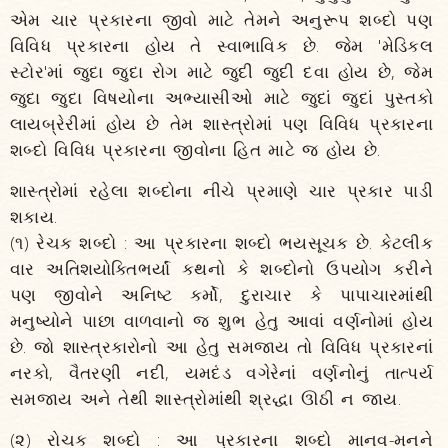
એમ ચાર પ્રકારના જીવો માટે તેમને અનુરૂપ શબ્દો પણ
વિવિધ પ્રકારના હોય તે સ્વાભાવિક છે. જેમ 'મેડિકલ
સ્ટોર'માં જુદા જુદા રોગ માટે જુદી જુદી દવા હોય છે, જેમ
જુદા જુદા વિષયોના અભ્યાસીઓ માટે જુદાં જુદાં પુસ્તકો
લાયબ્રેરીમાં હોય છે તેમ શાસ્ત્રોમાં પણ વિવિધ પ્રકારના
શબ્દો વિવિધ પ્રકારના જીવોના હિત માટે જ હોય છે.
શાસ્ત્રોમાં રહેલા શબ્દોના નીચે પ્રમાણે ચાર પ્રકાર પાડી
શકાય.
(૧) રેચક શબ્દો : આ પ્રકારના શબ્દો ભયસૂચક છે. કેટલીક
વાર અતિશયોક્તિભર્યાં કથનો કે શબ્દોનો ઉપયોગ કરીને
પણ જીવોને અનિષ્ટ કર્મો, દુરાચાર કે પાપાચારમાંથી
મનુષ્યોને પાછા વાળવાનો જ શુભ હેતુ આવાં વર્ણનોમાં હોય
છે. જો શાસ્ત્રકારોનો આ હેતુ સમજાય તો વિવિધ પ્રકારનાં
નરકો, વૈતરણી નદી, યમદંડ વગેરેનાં વર્ણનોનું તાત્પર્ય
સમજાય અને તેથી શાસ્ત્રોમાંથી શ્રદ્ધા ઊઠી ન જાય.
(૨) રોચક શબ્દો : આ પ્રકારના શબ્દો માનવ-મનને