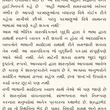
હાઈઝેનબર્ગ કહે છે : 'અહીં ભાષાની સમસ્યાઓ ખરેખર
ગંભીર છે. આપણે પરમાણુઓના બંધારણ વિષે કોઈક રીતે
કહેવા માગીએ છીએ... પરંતુ પરમાણુઓ વિષે સામાન્ય
ભાષામાં આપણે કહી શકતા નથી.'
આમ જો ભૌતિક વાસ્તવિકતાને બુદ્ધિ દ્વારા કે ભાષા દ્વારા
યથાર્થ સ્વરૂપે વ્યક્ત કરી શકાતી ન હોય તો આધ્યાત્મિક
બાબતોને ભાષાની મર્યાદામાં યથાર્થ રીતે સમજાવી શકાય
તેમ નથી. આ વાસ્તવિકતા જે બુદ્ધિની પકડમાં સંપૂર્ણપણે
આવે એવી નથી, તેને માટેની શક્ય સમજ જુદાં જુદાં
દૃષ્ટાંતો, રૂપકો, આખ્યાનો દ્વારા શાસ્ત્રોમાં આપવામાં આવેલ
છે. કારણ કે શાસ્ત્રકારોને ખ્યાલ છે કે, અગમ્ય અનુભવોને
મર્યાદિત ભાષામાં ઢાળવા સહેલ નથી, છતાં 'શબ્દ'નો ઉપયોગ
કર્યા વગર છૂટકો પણ નથી.
વળી ભાષાની મર્યાદાના ખ્યાલ સાથે તેઓ એ પણ જાણે છે
કે શાસ્ત્રોમાં વાંચનારાઓ, સાંભળનારા અને નિરૂપણ
કરનારા મનુષ્યોમાં અનેક પ્રકારના કથાભેદ છે, શ્રદ્ધાભેદ
છે યા તો સ્થિતિના ભેદ છે. પામર, વિષયી, મુમુક્ષુ અને મુક્ત