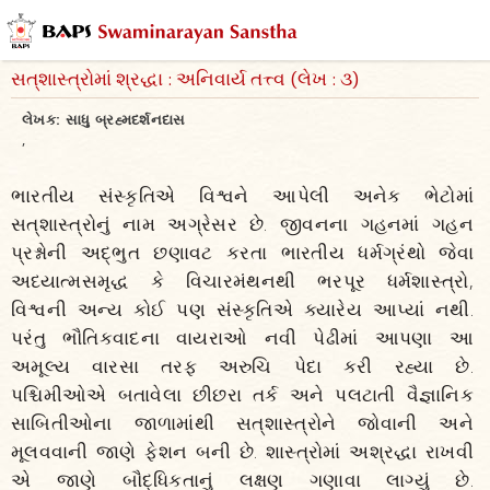
સત્‌શાસ્ત્રોમાં શ્રદ્ધા : અનિવાર્ય તત્ત્વ (લેખ : ૩)
લેખક:
સાધુ બ્રહ્મદર્શનદાસ
,
ભારતીય સંસ્કૃતિએ વિશ્વને આપેલી અનેક ભેટોમાં
સત્‌શાસ્ત્રોનું નામ અગ્રેસર છે. જીવનના ગહનમાં ગહન
પ્રશ્નોની અદ્‌ભુત છણાવટ કરતા ભારતીય ધર્મગ્રંથો જેવા
અધ્યાત્મસમૃદ્ધ કે વિચારમંથનથી ભરપૂર ધર્મશાસ્ત્રો,
વિશ્વની અન્ય કોઈ પણ સંસ્કૃતિએ ક્યારેય આપ્યાં નથી.
પરંતુ ભૌતિકવાદના વાયરાઓ નવી પેઢીમાં આપણા આ
અમૂલ્ય વારસા તરફ અરુચિ પેદા કરી રહ્યા છે.
પશ્ચિમીઓએ બતાવેલા છીછરા તર્ક અને પલટાતી વૈજ્ઞાનિક
સાબિતીઓના જાળામાંથી સત્‌શાસ્ત્રોને જોવાની અને
મૂલવવાની જાણે ફેશન બની છે. શાસ્ત્રોમાં અશ્રદ્ધા રાખવી
એ જાણે બૌદ્ધિકતાનું લક્ષણ ગણાવા લાગ્યું છે.