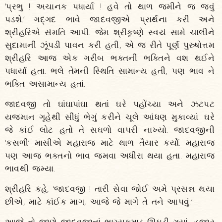
‘પ્રભુ ! અચાનક પધાર્યા ! હવે તો થાળ જમીને જ જવું
પડશે.’ ગદ્‌ગદ ભાવે જાદવજીએ પ્રાર્થના કરી અને
શ્રીહરિએ સંમતિ આપી. જેમ શ્રીકૃષ્ણે સ્વયં સામે ચાલીને
સુદામાની ઝૂંપડી પાવન કરી હતી, એ જ રીતે પૂર્ણ પુરુષોત્તમ
શ્રીહરિ આજ એક ગરીબ ભક્તની ભક્તિને વશ થઈને
પધાર્યા હતા. ભલે તેમની સ્થિતિ સામાન્ય હતી, પણ ભાવ ને
ભક્તિ અસામાન્ય હતાં.
જાદવજી તો ઘાંઘાપાંઘા થતાં ઘરે પહોંચ્યા અને ઝટપટ
યજમાન ગૃહેથી સીધું ભેગું કરીને ચૂલે આંધણ મુકાવ્યાં. ઘરે
જે કાંઈ લોટ હતો તે સઘળો વાપરી નાખ્યો. જાદવજીની
‘કસળી’ માસીએ મહારાજ માટે થાળ તૈયાર કર્યો. મહારાજ
પણ આજ ભક્તનો ભાવ જમવા અધીરા થયા હતા. મહારાજ
ભાવથી જમ્યા.
શ્રીહરિ કહે, ‘જાદવજી ! તારી સેવા જોઈ અમે પ્રસન્ન થયા
છીએ, માટે કાંઈક માગ, આજે જે માગે તે તને આપવું.’
આજે તો જાણે જાદવજીનાં ભાગ્યકમાડ ઊઘડી ગયાં. હજાર