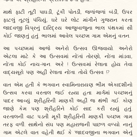
માથે ફાટી તૂટી પાઘડી, ટૂંકી પોતડી, જળાંજળાં બંડી, ઉપર
ફાટલું તૂટલું પંચિયું, ઘરે ઘરે લોટ માંગીને ગુજરાન કરતા
જાદવજી વિપ્રનું દારિદ્રય આજુબાજુના ભાલ પંથકમાં સૌ
કોઈ જાણતું હતું. ભાલમાં આવેલ પચ્છમ ગામ એમનું વતન.
આ પચ્છમમાં આજે અનેરો ઉત્સવ ઊજવાયો. અનેરો
એટલા માટે કે આ ઉત્સવમાં નો’તાં તોરણો, નો’તા માંડવા,
નો’તા કોઈ નાચ-ગાન. અરે ! ઉત્સવમાં રેલાતા હોય તેવા
વાદ્યસૂરો પણ અહીં રેલાતા નો’તા. તોયે ઉત્સવ !?
વાત એમ હતી કે ભગવાન સ્વામિનારાયણ ભીમ એકાદશીનો
ઉત્સવ કરવા વરતાલ જઈ રહ્યા હતા. માર્ગમાં પચ્છમનું
પાદર આવ્યું. શ્રીહરિની માણકી અહીં જ થંભી ગઈ. કોણ
જાણે કેમ પણ શ્રીહરિને કોઈ સાદ કરી રહ્યું હતું.
વરતાલની વાટ પડતી મૂકી શ્રીહરિની માણકી પચ્છમ ગામ
તરફ વળી. સાથેનો સંઘ પણ મહારાજની પાછળ વળ્યો. નાનું
ગામ એટલે વાત વહેતી થઈ કે ‘જાદવજીના ભગવાન એનું