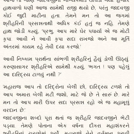
હાથવાળો ધણી આજ સામેથી રાજી થયો છે, પરંતુ જાદવજી
કોઈ જુદી માટીના હતા. તેમને મન તો આ જગમાં
શ્રીહરિની પ્રસન્નતાથી અધિક કંઈ હતું જ નહિ. તેમણે
હાથ જોડી કહ્યું, ‘પ્રભુ, આપ મારે ઘેર પધાર્યા એ જ મોટી
કૃપા. આવી ને આવી કૃપા સદા રાખજો અને આ મૂર્તિ
અંતરમાં કાયમ રહે તેવી દયા કરજો.’
આવી નિષ્કામ પ્રાર્થના સાંભળી શ્રીહરિનું હૈયું ડોલી ઊઠ્યું.
કરુણાસાગર શ્રીહરિએ સામેથી કહ્યું, ‘ભગત ! પણ પહેલું
આ દારિદ્રય ટાળવું નથી ?’
‘મહારાજ આપ તો દરિદ્રોના બેલી છો, દારિદ્રય ટળશે તો
આપ અમારા બેલી મટી જશો, માટે જે છે તે સારું છે. મારે
મન તો આપ મારી ઉપર સદા પ્રસન્ન રહો એ જ મહામૂલું
વરદાન છે.’
જાદવજીના શબ્દો પૂરા થતાં જ શ્રીહરિ જાદવજીને ભેટી
પડ્યા. તેમણે પોતાના એક વર્ષના દીકરા મહાશંકરને
શ્રીહરિનાં ચરણોમાં ધર્યો. મહારાજે તેને વર્તમાન ધરાવી