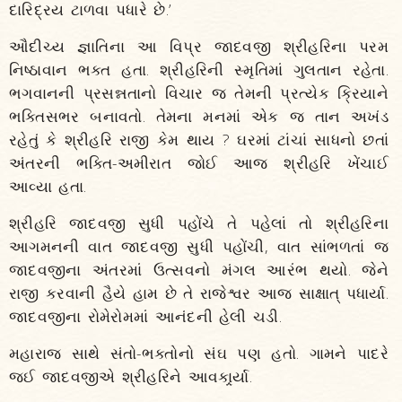
દારિદ્રય ટાળવા પધારે છે.’
ઔદીચ્ય જ્ઞાતિના આ વિપ્ર જાદવજી શ્રીહરિના પરમ
નિષ્ઠાવાન ભક્ત હતા. શ્રીહરિની સ્મૃતિમાં ગુલતાન રહેતા.
ભગવાનની પ્રસન્નતાનો વિચાર જ તેમની પ્રત્યેક ક્રિયાને
ભક્તિસભર બનાવતો. તેમના મનમાં એક જ તાન અખંડ
રહેતું કે શ્રીહરિ રાજી કેમ થાય ? ઘરમાં ટાંચાં સાધનો છતાં
અંતરની ભક્તિ-અમીરાત જોઈ આજ શ્રીહરિ ખેંચાઈ
આવ્યા હતા.
શ્રીહરિ જાદવજી સુધી પહોંચે તે પહેલાં તો શ્રીહરિના
આગમનની વાત જાદવજી સુધી પહોંચી, વાત સાંભળતાં જ
જાદવજીના અંતરમાં ઉત્સવનો મંગલ આરંભ થયો. જેને
રાજી કરવાની હૈયે હામ છે તે રાજેશ્વર આજ સાક્ષાત્‌ પધાર્યા.
જાદવજીના રોમેરોમમાં આનંદની હેલી ચડી.
મહારાજ સાથે સંતો-ભક્તોનો સંઘ પણ હતો. ગામને પાદરે
જઈ જાદવજીએ શ્રીહરિને આવકાર્ર્યા.