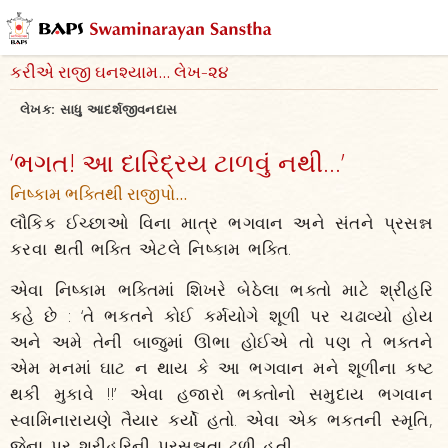
કરીએ રાજી ઘનશ્યામ... લેખ-૨૪
લેખક:
સાધુ આદર્શજીવનદાસ
‘ભગત! આ દારિદ્રય ટાળવું નથી...’
નિષ્કામ ભક્તિથી રાજીપો...
લૌકિક ઈચ્છાઓ વિના માત્ર ભગવાન અને સંતને પ્રસન્ન
કરવા થતી ભક્તિ એટલે નિષ્કામ ભક્તિ.
એવા નિષ્કામ ભક્તિમાં શિખરે બેઠેલા ભક્તો માટે શ્રીહરિ
કહે છે : ‘તે ભક્તને કોઈ કર્મયોગે શૂળી પર ચઢાવ્યો હોય
અને અમે તેની બાજુમાં ઊભા હોઈએ તો પણ તે ભક્તને
એમ મનમાં ઘાટ ન થાય કે આ ભગવાન મને શૂળીના કષ્ટ
થકી મુકાવે !!’ એવા હજારો ભક્તોનો સમુદાય ભગવાન
સ્વામિનારાયણે તૈયાર કર્યો હતો. એવા એક ભક્તની સ્મૃતિ,
જેના પર શ્રીહરિની પ્રસન્નતા ઢળી હતી...