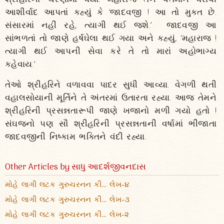
આશીર્વાદ આપતાં કહ્યું કે ‘જાદવજી ! આ તો મુક્ત છે.
સંસારમાં નહીં રહે, ત્યાગી થઈ જશે.’ જાદવજી આ
સાંભળતાં તો જાણે હર્ષઘેલા થઈ ગયા અને કહ્યું, ‘મહારાજ !
ત્યાગી થઈ આપની સેવા કરે તે તો મારાં અહોભાગ્ય
કહેવાય.’
તેઓ શ્રીહરિને વળાવવા પાદર સુધી આવ્યા. વેગળી થતી
વહાલસોયાની મૂર્તિને તે અંતરમાં ઉતારતા રહ્યા. આજ તેમને
શ્રીહરિની પ્રસન્નતારૂપી જાણે ખજાનો મળી ગયો હતો !
સંઘજનો પણ સૌ શ્રીહરિની પ્રસન્નતાની વર્ષામાં ભીંજાતા
જાદવજીની નિષ્કામ ભક્તિને વંદી રહ્યા.
Other Articles by સાધુ આદર્શજીવનદાસ
મોહે લાગી લટક ગુરુચરનન કી... લેખ-૪
મોહે લાગી લટક ગુરુચરનન કી... લેખ-૩
મોહે લાગી લટક ગુરુચરનન કી... લેખ-૨