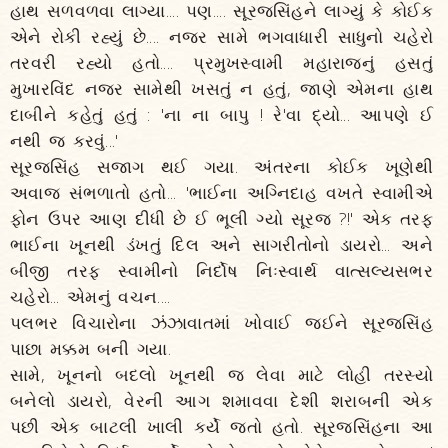
હાથ સળવળવા લાગ્યા.... પણ.... સૂરજસિંહને લાગ્યું કે કોઈક
એને રોકી રહ્યું છે.... નજર સામે ભગવાધારી સાધુનો ચહેરો
તરવરી રહ્યો હતો.... પ્રમુખસ્વામી મહારાજનું હસતું
મુખારવિંદ નજર સામેથી ખસતું ન હતું, જાણે એમના હાથ
દાબીને કહેતું હતું : 'ના ના બાપુ ! રે'વા દ્યો... આપણે ઈ
નથી જ કરવું...'
સૂરજસિંહ સજાગ થઈ ગયા. અંતરના કોઈક ખૂણેથી
અવાજ સંભળાતો હતો... 'ભાઈના અગ્નિદાહ વખતે સ્વામીએ
ફોન ઉપર આણ દીધી છે ઈ ભૂલી ગ્યો સૂરજ ?!' એક તરફ
ભાઈના ખૂનથી ડંખતું દિલ અને સાગરીતોનો ડાયરો... અને
બીજી તરફ સ્વામીનો નિર્દોષ નિઃસ્વાર્થ વાત્સલ્યસભર
ચહેરો... એમનું વચન....
પલભર વિચારોના ઝંઝાવાતમાં ખોવાઈ જઈને સૂરજસિંહ
પાછા મક્કમ બની ગયા.
સામે, ખૂનનો બદલો ખૂનથી જ લેવા માટે લોહી તરસ્યો
બનેલો ડાયરો, વેરની આગ શમાવવા દેશી શરાબની એક
પછી એક બાટલી ખાલી કર્યે જતો હતો. સૂરજસિંહના આ