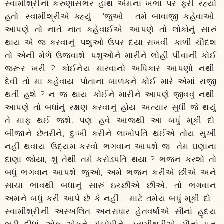
સ્વામીશ્રીનો કરુણાસભર હાથ એમના ખભા પર ફરી રહ્યો
હતો. સ્વામીશ્રીએ ક્હ્યું : 'જુઓ ! તમે બાવાજી કહેવાઓ.
આપણે તો નાતે નાત કહેવાઈએ. આપણે તો લોકોનું સારું
થાય એ જ કરવાનું. પશુઓ ઉપર દયા રાખવી. કાળી ચૌદશ
તો એની મેળે ઉજવાશે. પશુઓને મારીને લોહી પીવાની કોઈ
જરૂર ખરી ? કોઈનેય મારવાનો અધિકાર આપણો નથી.
દેવી તો મા કહેવાય. પોતાના બાળકને કોઈ મારે એમાં રાજી
થતી હશે ? ન જ થાય. કોઈને મારીને આપણે જીવવું નથી.
આપણે તો બધાંનું રક્ષણ કરવાનું હોય. અત્યાર સુધી જે થયું
તે માફ થઈ જશે, પણ હવે આજથી આ બધું મૂકી દો.
બીજાને છેતરીને, દુઃખી કરીને લાખોપતિ થઈએ તોય સુખી
નહીં થવાય. ઉદ્યમ કરવો. ભગવાન આપશે જ.. તેમ ઘણાના
દાણા જોયા, શું તેથી તમે કરોડપતિ થયા ? ભજન કરશો તો
બધું ભગવાન આપશે. જુઓ, અમે ભજન કરીએ છીએ અને
સાચા ભાવથી બધાનું સારું ઇચ્છીએ છીએ, તો ભગવાન
અમને બધું કરી આપે છે કે નહીં...! માટે તમેય બધું મૂકી દો...
સ્વામીશ્રીની અસ્ખલિત અનરાધાર હેતવર્ષાએ સૌનાં હૃદય