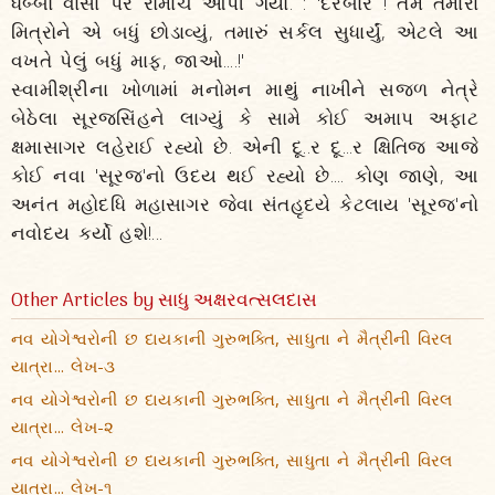
ધબ્બો વાંસા પર રોમાંચ આપી ગયો. : 'દરબાર ! તમે તમારા
મિત્રોને એ બધું છોડાવ્યું, તમારું સર્કલ સુધાર્યું, એટલે આ
વખતે પેલું બધું માફ, જાઓ....!'
સ્વામીશ્રીના ખોળામાં મનોમન માથું નાખીને સજળ નેત્રે
બેઠેલા સૂરજસિંહને લાગ્યું કે સામે કોઈ અમાપ અફાટ
ક્ષમાસાગર લહેરાઈ રહ્યો છે. એની દૂ..ર દૂ...ર ક્ષિતિજ આજે
કોઈ નવા 'સૂરજ'નો ઉદય થઈ રહ્યો છે.... કોણ જાણે, આ
અનંત મહોદધિ મહાસાગર જેવા સંતહૃદયે કેટલાય 'સૂરજ'નો
નવોદય કર્યો હશે!...
Other Articles by સાધુ અક્ષરવત્સલદાસ
નવ યોગેશ્વરોની છ દાયકાની ગુરુભક્તિ, સાધુતા ને મૈત્રીની વિરલ
યાત્રા... લેખ-૩
નવ યોગેશ્વરોની છ દાયકાની ગુરુભક્તિ, સાધુતા ને મૈત્રીની વિરલ
યાત્રા... લેખ-૨
નવ યોગેશ્વરોની છ દાયકાની ગુરુભક્તિ, સાધુતા ને મૈત્રીની વિરલ
યાત્રા... લેખ-૧