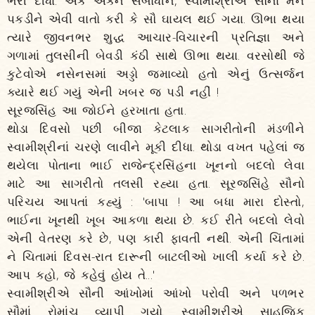
ભરી દીધાં. એક એકને સંબોધીને, સ્વામીશ્રીએ સૌનાં મન
પકડીને એવી વાતો કરી કે સૌ ઘાયલ થઈ ગયા. ઊભા થયા
ત્યારે જીવનભર શુદ્ધ આચાર-વિચારની પ્રતિજ્ઞા અને
ગળામાં તુલસીની બેવડી કંઠી સાથે ઊભા થયા. વરસોથી જે
કુટેવોએ નસેનસમાં અડ્ડો જમાવ્યો હતો એનું ઉત્સર્જન
ક્યારે થઈ ગયું એની ખબર જ પડી નહીં !
સૂરજસિંહ આ જોઈને હરખાતા હતા.
થોડા દિવસો પછી બીજા કેટલાક સાગરીતોની મંડળીને
સ્વામીશ્રીનાં ચરણે લાવીને મૂકી દીધા. થોડા વખત પહેલાં જ
થયેલા પોતાના ભાઈ રાજેન્દ્રસિંહના ખૂનનો બદલો લેવા
માટે આ સાગરીતો તલસી રહ્યા હતા. સૂરજસિંહે સૌનો
પરિચય આપતાં કહ્યું : 'બાપા ! આ બધા મારા દોસ્તો,
ભાઈના ખૂનથી ખૂબ આકળા થયા છે. કઈ રીતે બદલો લેવો
એની વેતરણ કરે છે, પણ કારી ફાવતી નથી. એની ચિંતામાં
ને ચિતામાં દિવસ-રાત દારૂની બાટલીઓ ખાલી કર્યા કરે છે.
આપ કહો, જે કહેવું હોય તે...'
સ્વામીશ્રીએ સૌની આંખોમાં આંખો પરોવી અને પળભર
સૌમાં રોમાંચ વ્યાપી ગયો. સ્વામીશ્રીએ સાહજિક