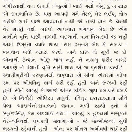
ગંભીરતાથી વાત ઉપાડી : 'જુઓ ! ભાઈ ગયો એનું દુઃખ થાય
એ સ્વાભાવિક છે, પણ આપણે ગમે તેટલું વેર લઈશું તોય
ગયેલો ભાઈ પાછો આવવાનો નથી એ નક્કી વાત છે. વેરથી
વેર શમતું નથી. બદલો આપનારા ભગવાન બેઠા છે. એમ
માનીને વૃત્તિ પાછી વાળવી. બદલાની વાત વિચારવી જ નહીં
એમાં ઉગ્રતા વધારે થાય. 'રામ ઝરૂખે બૈઠ કે સબકા....'
ભગવાન બધો ન્યાય કરશે. અને દારૂ તો મૂકી જ દો.
એનાથી ટૅન્શન ઓછું થાય નહીં ને નકામું શરીર બગડે.
આપણે તો પેલાની વૃત્તિ સારી થાય એ જ પ્રાર્થના કરવી.'
સ્વામીશ્રીની કરુણામયી વાક્‌ધારા એ સૌનાં અંતરમાં પડેલા
ડંખ પર ઔષધિનું કાર્ય કરી રહી હતી અને રૂઝવી રહી
હતી. સૌને લાગ્યું કે આજે અંતર કાંઈક જુદા ધબકારે ધબકે
છે. એ નિર્વૌરી ઓલિયા સાધુની પવિત્ર છત્રછાયામાં સૌને
પેલા આશ્ચર્યનો-સવાલનો જવાબ મળી રહ્યો હતો કે
'સૂરજસિંહ કેમ બદલાઈ ગયા !' લાગ્યું કે હૃદયમાં ભભૂકતા
વેર-અગ્નિથી લપકતી જ્વાળાઓ - જે જન્મોજન્મ સુધી
ભડકતી રહેવાની હતી - એના પર શીતળ અમીવર્ષા થઈ રહી