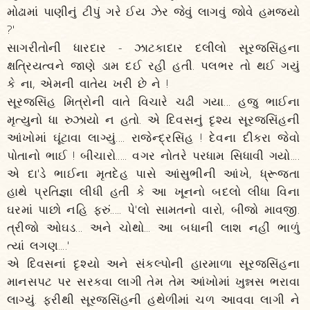
મોઢામાં પાણીનું ટીપું ગરે ઈય ઝેર જેવું લાગવું જોવે હમજયો
?'
સાગરીતોની ધારદાર - ઝાટકાદાર દલીલો સૂરજસિંહના
ક્ષત્રિયત્વને જાણે ડામ દઈ રહી હતી. પલભર તો થઈ ગયું
કે ના, એમની વાતેય ખરી છે ને !
સૂરજસિંહ મિત્રોની વાતે વિચારે ચઢી ગયા... હજુ ભાઈના
મૃત્યુનો ધા રુઝાયો ન હતો. એ દિવસનું દૃશ્ય સૂરજસિંહની
આંખોમાં ઘૂંટાવા લાગ્યું.... રાજેન્દ્રસિંહ ! દેવના દીકરા જેવો
પોતાનો ભાઈ ! બીચારો..... વગર નોતરે પરધામ સિધાવી ગયો....
એ દા'ડે ભાઈના મૃતદેહ પાસે આંસુભીની આંખે, ધ્રૂજતા
હાથે પ્રતિજ્ઞા લીધી હતી કે આ ખૂનનો બદલો લીધા વિના
ઘરમાં પાછો નહિ ફરું..... પે'લો સામતનો વારો, બીજો માવજી.
ત્રીજો ઓઘડ... અને ચોથો... આ બધાની લાશ નહીં ભાળું
ત્યાં લગણ....'
એ દિવસનાં દૃશ્યો અને સંકલ્પોની હારમાળા સૂરજસિંહના
માનસપટ પર સરકવા લાગી તેમ તેમ આંખોમાં ખુન્નસ ભરાવા
લાગ્યું. ફરીથી સૂરજસિંહની હથેળીમાં ચળ આવવા લાગી ને