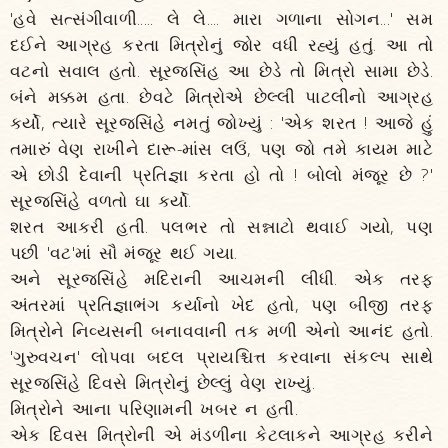
'હવે સત્સંગીવાળી..... લે લે.... મારા ગળાના સોગન...' સમ
દઈને આગ્રહ કરતા મિત્રોનું જોર વધી રહ્યું હતું. આ તો
વટનો સવાલ હતો. સૂરજસિંહ આ છેડે તો મિત્રો સામા છેડે.
બંને મક્કમ હતા. છેવટે મિત્રોએ છેલ્લી પાટલીનો આગ્રહ
કર્યો, ત્યારે સૂરજસિંહે નમતું જોખ્યું : 'એક શરત ! આજે હું
તમારું વેણ રાખીને દારૂ-માંસ લઉં, પણ જો તમે કાયમ માટે
એ છોડી દેવાની પ્રતિજ્ઞા કરતા હો તો ! બોલો મંજૂર છે ?'
સૂરજસિંહે વળતો ઘા કર્યો.
શરત આકરી હતી. પલભર તો સન્નાટો થવાઈ ગયો, પણ
પછી 'વટ'માં સૌ મંજૂર થઈ ગયા.
અને સૂરજસિંહે મદિરાની આચમની લીધી. એક તરફ
અંતરમાં પ્રતિજ્ઞાભંગ કર્યાનો ખેદ હતો, પણ બીજી તરફ
મિત્રોને નિવ્યસની બનાવવાની તક મળી એનો આનંદ હતો.
'ગુરુવચન' લોપવા બદલ પ્રાયશ્ચિત્ત કરવાના સંકલ્પ સાથે
સૂરજસિંહે દિવસે મિત્રોનું છેલ્લું વેણ રાખ્યું.
મિત્રોને આના પરિણામની ખબર ન હતી.
એક દિવસ મિત્રોની એ મંડળીના કેટલાકને આગ્રહ કરીને