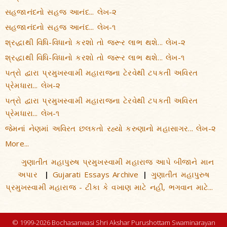
સહજાનંદનો સહજ આનંદ... લેખ-૨
સહજાનંદનો સહજ આનંદ... લેખ-૧
શ્રદ્ધાથી વિધિ-વિધાનો કરશો તો જરૂર લાભ થશે... લેખ-૨
શ્રદ્ધાથી વિધિ-વિધાનો કરશો તો જરૂર લાભ થશે... લેખ-૧
પત્રો દ્વારા પ્રમુખસ્વામી મહારાજના ટેરવેથી ટપકતી અવિરત
પ્રેમધારા... લેખ-૨
પત્રો દ્વારા પ્રમુખસ્વામી મહારાજના ટેરવેથી ટપકતી અવિરત
પ્રેમધારા... લેખ-૧
જેમનાં નેણમાં અવિરત છલકતો રહ્યો કરુણાનો મહાસાગર... લેખ-૨
More...
ગુણાતીત મહાપુરુષ પ્રમુખસ્વામી મહારાજ આપે બીજાને માન
અપાર
Gujarati Essays Archive
ગુણાતીત મહાપુરુષ
|
|
પ્રમુખસ્વામી મહારાજ - ટીકા કે વખાણ માટે નહીં, ભગવાન માટે...
© 1999-2026 Bochasanwasi Shri Akshar Purushottam Swaminarayan