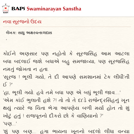
નવા સૂરજનો ઉદય
લેખક:
સાધુ અક્ષરવત્સલદાસ
,
કોઈને અણસાર પણ નહોતો કે સૂરજસિંહ આમ આટલા
બધા બદલાઈ જશે. બધાએ બહુ સમજાવ્યા, પણ સૂરજસિંહ
નમતું જોખતા ન હતા.
'સૂરજ ! ભૂલી ગયો, તે દી આપણે સમશાનમાં ટેક લીધી'તી
ઈ ?'
'હા, ભૂલી ગયો. હવે તમે બધા પણ એ બધું ભૂલી જાવ.....'
'એમ કાંઈ ભુલાતી હશે ?! તો તો તે દા'ડે રાજેન્દ્રસિંહનું ખૂન
થયું ત્યારે જ ચિતા ભેગા આપણેય બળી મર્યા હોત તો શું
ખોટું હતું ! રાજપૂતનો દીકરો છો કે વાણિયાનો ?'
'પણ....'
'શું પણ બણ.... હગા ભાયના ખૂનનો બદલો લીધા વન્યા