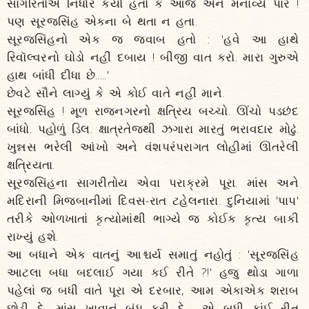
સાગરિતોએ નિર્ધાર કર્યો હતો કે આજે એને મનાવ્યે પાર !
પણ સૂરજસિંહ એકના બે થતા ન હતા.
સૂરજસિંહનો એક જ જવાબ હતો : 'હવે આ હાથે
રિવૉલ્વરનો ઘોડો નહીં દબાય ! બીજી વાત કરો. મારા ગુરુએ
હાથ બાંધી દીધા છે.....'
છેવટે સૌને લાગ્યું કે એ કોઈ વાતે નહીં માને.
સૂરજસિંહ ! મૂળ રાજનગરનો ક્ષત્રિય બચ્ચો. ઊંચો પડછંદ
બાંધો. પહોળું ડિલ. ક્ષાત્રતેજથી ઝગારા મારતું ભરાવદાર મોઢું.
ખુન્નસ ભરેલી આંખો અને વંશપરંપરાગત લોહીમાં ઊતરેલી
ક્ષત્રિયતા.
સૂરજસિંહના સાગરીતોય એવા પરાક્રમે પૂરા. માંસ અને
મદિરાની મિજબાનીમાં દિવસ-રાત ટહેલનારા. દુનિયામાં 'પાપ'
તરીકે ઓળખાતાં કૃત્યોમાંથી ભાગ્યે જ કોઈક કૃત્ય બાકી
રાખ્યું હશે.
આ બધાને એક વાતનું આશ્ચર્ય સમાતું નહોતું : 'સૂરજસિંહ
આટલા બધા બદલાઈ ગયા કઈ રીતે ?!' હજુ થોડા ગાળા
પહેલાં જ બધી વાતે પૂરા એ દરબાર, આમ એકાએક શરાબ
છોડી દે, માંસ ખાવાનું બંધ કરી દે.... એ બધી કાંઈ રીત