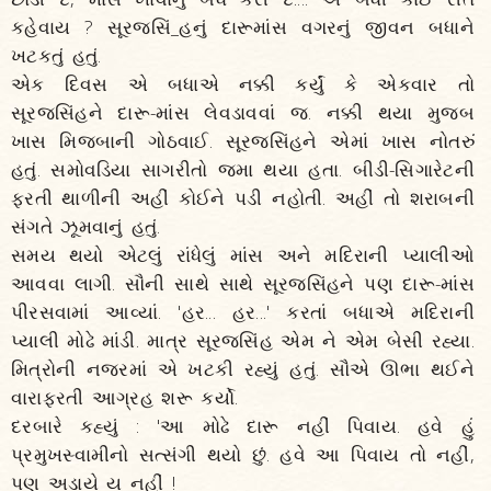
કહેવાય ? સૂરજસિં_હનું દારૂમાંસ વગરનું જીવન બધાને
ખટકતું હતું.
એક દિવસ એ બધાએ નક્કી કર્યું કે એકવાર તો
સૂરજસિંહને દારૂ-માંસ લેવડાવવાં જ. નક્કી થયા મુજબ
ખાસ મિજબાની ગોઠવાઈ. સૂરજસિંહને એમાં ખાસ નોતરું
હતું. સમોવડિયા સાગરીતો જમા થયા હતા. બીડી-સિગારેટની
ફરતી થાળીની અહીં કોઈને પડી નહોતી. અહીં તો શરાબની
સંગતે ઝૂમવાનું હતું.
સમય થયો એટલું રાંધેલું માંસ અને મદિરાની પ્યાલીઓ
આવવા લાગી. સૌની સાથે સાથે સૂરજસિંહને પણ દારૂ-માંસ
પીરસવામાં આવ્યાં. 'હર... હર...' કરતાં બધાએ મદિરાની
પ્યાલી મોઢે માંડી. માત્ર સૂરજસિંહ એમ ને એમ બેસી રહ્યા.
મિત્રોની નજરમાં એ ખટકી રહ્યું હતું. સૌએ ઊભા થઈને
વારાફરતી આગ્રહ શરૂ કર્યો.
દરબારે કહ્યું : 'આ મોઢે દારૂ નહીં પિવાય. હવે હું
પ્રમુખસ્વામીનો સત્સંગી થયો છું. હવે આ પિવાય તો નહીં,
પણ અડાયે ય નહીં !