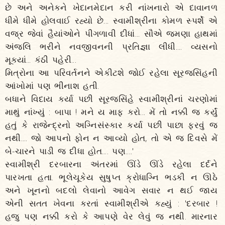
છે અને અનેકને ખેદાનમેદાન કરી નાંખનારો એ દાવાનળ
ધીમે ધીમે હોલવાઈ રહ્યો છે... સ્વામીશ્રીના કોમળ સ્પર્શે એ
વજ્ર જેવાં હૈયાંઓને પીગળાવી દીધાં... સૌએ જમણા હાથમાં
અંજલિ ભરીને નવજીવનની પ્રતિજ્ઞા લીધી.... વ્યસનો
મૂક્યાં... કંઠી પહેરી...
મિત્રોના આ પરિવર્તનને એકીટશે જોઈ રહેલા સૂરજસિંહની
આંખોમાં પણ ભીનાશ હતી.
બધાને વિદાય કર્યા પછી સૂરજસિંહે સ્વામીશ્રીનાં ચરણોમાં
માથું નાંખ્યું : બાપા ! મને ય માફ કરો... મેં તો નક્કી જ કર્યું
હતું કે રાજેન્દ્રનો અગ્નિસંસ્કાર કર્યા પછી પાછા ફરવું જ
નથી.... જો આપનો ફોન ન આવ્યો હોત, તો એ જ દિવસે મેં
બે-ચારને પાડી જ દીધા હોત.... પણ....'
સ્વામીશ્રી દરબારના અંતરમાં ઊંડે ઊંડે રહેલા દર્દને
પારખતા હતા. ભૂલેચૂકેય સુષુપ્ત ક્રોધાગ્નિ ભડકી ન ઊઠે
અને ખૂનનો બદલો લેવાનો આવેગ સવાર ન થઈ જાય
એની સતત ખેવના કરતાં સ્વામીશ્રીએ કહ્યું : 'દરબાર !
હજુ પણ નક્કી કરો કે આપણે વેર લેવું જ નથી. મારનાર