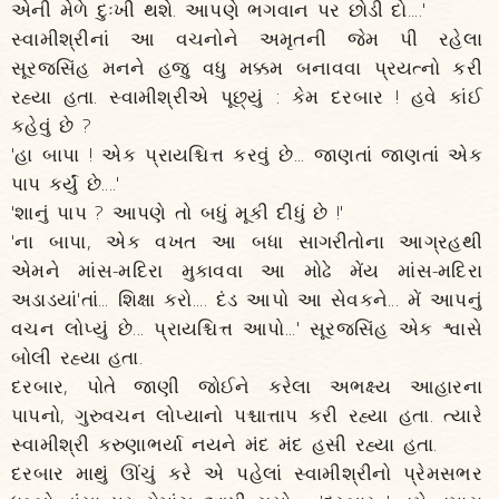
એની મેળે દુઃખી થશે. આપણે ભગવાન પર છોડી દો....'
સ્વામીશ્રીનાં આ વચનોને અમૃતની જેમ પી રહેલા
સૂરજસિંહ મનને હજુ વધુ મક્કમ બનાવવા પ્રયત્નો કરી
રહ્યા હતા. સ્વામીશ્રીએ પૂછ્યું : કેમ દરબાર ! હવે કાંઈ
કહેવું છે ?
'હા બાપા ! એક પ્રાયશ્ચિત્ત કરવું છે... જાણતાં જાણતાં એક
પાપ કર્યું છે....'
'શાનું પાપ ? આપણે તો બધું મૂકી દીધું છે !'
'ના બાપા, એક વખત આ બધા સાગરીતોના આગ્રહથી
એમને માંસ-મદિરા મુકાવવા આ મોઢે મેંય માંસ-મદિરા
અડાડયાં'તાં... શિક્ષા કરો.... દંડ આપો આ સેવકને... મેં આપનું
વચન લોપ્યું છે... પ્રાયશ્ચિત્ત આપો...' સૂરજસિંહ એક શ્વાસે
બોલી રહ્યા હતા.
દરબાર, પોતે જાણી જોઈને કરેલા અભક્ષ્ય આહારના
પાપનો, ગુરુવચન લોપ્યાનો પશ્ચાત્તાપ કરી રહ્યા હતા. ત્યારે
સ્વામીશ્રી કરુણાભર્યા નયને મંદ મંદ હસી રહ્યા હતા.
દરબાર માથું ઊંચું કરે એ પહેલાં સ્વામીશ્રીનો પ્રેમસભર