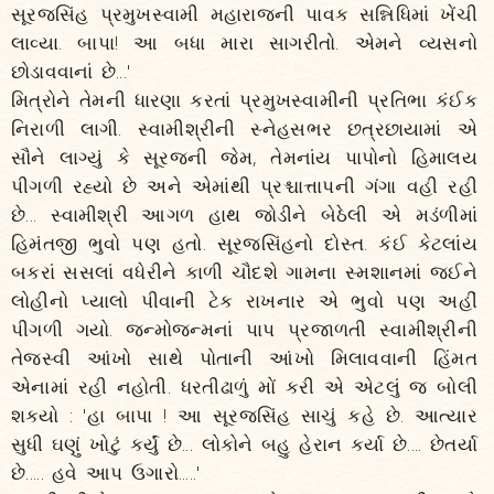
સૂરજસિંહ પ્રમુખસ્વામી મહારાજની પાવક સન્નિધિમાં ખેંચી
લાવ્યા. બાપા! આ બધા મારા સાગરીતો. એમને વ્યસનો
છોડાવવાનાં છે...'
મિત્રોને તેમની ધારણા કરતાં પ્રમુખસ્વામીની પ્રતિભા કંઈક
નિરાળી લાગી. સ્વામીશ્રીની સ્નેહસભર છત્રછાયામાં એ
સૌને લાગ્યું કે સૂરજની જેમ, તેમનાંય પાપોનો હિમાલય
પીગળી રહ્યો છે અને એમાંથી પ્રશ્ચાત્તાપની ગંગા વહી રહી
છે... સ્વામીશ્રી આગળ હાથ જોડીને બેઠેલી એ મડંળીમાં
હિમંતજી ભુવો પણ હતો. સૂરજસિંહનો દોસ્ત. કંઈ કેટલાંય
બકરાં સસલાં વધેરીને કાળી ચૌદશે ગામના સ્મશાનમાં જઈને
લોહીનો પ્યાલો પીવાની ટેક રાખનાર એ ભુવો પણ અહીં
પીગળી ગયો. જન્મોજન્મનાં પાપ પ્રજાળતી સ્વામીશ્રીની
તેજસ્વી આંખો સાથે પોતાની આંખો મિલાવવાની હિંમત
એનામાં રહી નહોતી. ધરતીઢાળું મોં કરી એ એટલું જ બોલી
શક્યો : 'હા બાપા ! આ સૂરજસિંહ સાચું કહે છે. આત્યાર
સુધી ઘણું ખોટું કર્યું છે... લોકોને બહુ હેરાન કર્યા છે.... છેતર્યા
છે..... હવે આપ ઉગારો.....'