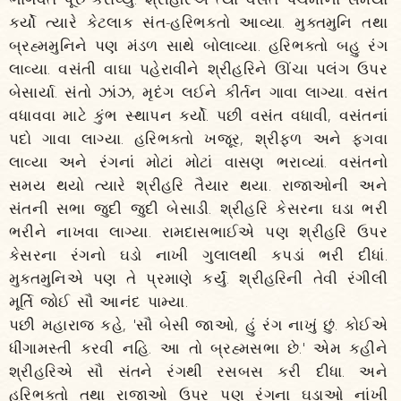
કર્યો ત્યારે કેટલાક સંત-હરિભક્તો આવ્યા. મુક્તમુનિ તથા
બ્રહ્મમુનિને પણ મંડળ સાથે બોલાવ્યા. હરિભક્તો બહુ રંગ
લાવ્યા. વસંતી વાઘા પહેરાવીને શ્રીહરિને ઊંચા પલંગ ઉપર
બેસાર્યા. સંતો ઝાંઝ, મૃદંગ લઈને કીર્તન ગાવા લાગ્યા. વસંત
વધાવવા માટે કુંભ સ્થાપન કર્યો. પછી વસંત વધાવી, વસંતનાં
પદો ગાવા લાગ્યા. હરિભક્તો ખજૂર, શ્રીફળ અને ફગવા
લાવ્યા અને રંગનાં મોટાં મોટાં વાસણ ભરાવ્યાં. વસંતનો
સમય થયો ત્યારે શ્રીહરિ તૈયાર થયા. રાજાઓની અને
સંતની સભા જુદી જુદી બેસાડી. શ્રીહરિ કેસરના ઘડા ભરી
ભરીને નાખવા લાગ્યા. રામદાસભાઈએ પણ શ્રીહરિ ઉપર
કેસરના રંગનો ઘડો નાખી ગુલાલથી કપડાં ભરી દીધાં.
મુક્તમુનિએ પણ તે પ્રમાણે કર્યું. શ્રીહરિની તેવી રંગીલી
મૂર્તિ જોઈ સૌ આનંદ પામ્યા.
પછી મહારાજ કહે, 'સૌ બેસી જાઓ, હું રંગ નાખું છું. કોઈએ
ધીંગામસ્તી કરવી નહિ. આ તો બ્રહ્મસભા છે.' એમ કહીને
શ્રીહરિએ સૌ સંતને રંગથી રસબસ કરી દીધા. અને
હરિભક્તો તથા રાજાઓ ઉપર પણ રંગના ઘડાઓ નાંખી