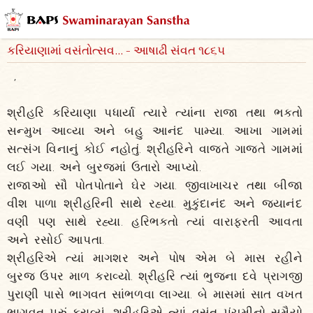
કરિયાણામાં વસંતોત્સવ... - આષાઢી સંવત ૧૮૬૫
,
શ્રીહરિ કરિયાણા પધાર્યા ત્યારે ત્યાંના રાજા તથા ભક્તો
સન્મુખ આવ્યા અને બહુ આનંદ પામ્યા. આખા ગામમાં
સત્સંગ વિનાનું કોઈ નહોતું. શ્રીહરિને વાજતે ગાજતે ગામમાં
લઈ ગયા. અને બુરજમાં ઉતારો આપ્યો.
રાજાઓ સૌ પોતપોતાને ઘેર ગયા. જીવાખાચર તથા બીજા
વીશ પાળા શ્રીહરિની સાથે રહ્યા. મુકુંદાનંદ અને જયાનંદ
વણી પણ સાથે રહ્યા. હરિભક્તો ત્યાં વારાફરતી આવતા
અને રસોઈ આપતા.
શ્રીહરિએ ત્યાં માગશર અને પોષ એમ બે માસ રહીને
બુરજ ઉપર માળ કરાવ્યો. શ્રીહરિ ત્યાં ભુજના દવે પ્રાગજી
પુરાણી પાસે ભાગવત સાંભળવા લાગ્યા. બે માસમાં સાત વખત
ભાગવત પૂરું કરાવ્યું. શ્રીહરિએ ત્યાં વસંત પંચમીનો સમૈયો