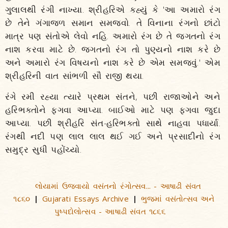
ગુલાલથી રંગી નાખ્યા. શ્રીહરિએ કહ્યું કે 'આ અમારો રંગ
છે તેને ગંગાજળ સમાન સમજવો. તે વિનાના રંગનો છાંટો
માત્ર પણ સંતોએ લેવો નહિ. અમારો રંગ છે તે જગતનો રંગ
નાશ કરવા માટે છે. જગતનો રંગ તો પુણ્યનો નાશ કરે છે
અને અમારો રંગ વિષયનો નાશ કરે છે એમ સમજવું.' એમ
શ્રીહરિની વાત સાંભળી સૌ રાજી થયા.
રંગે રમી રહ્યા ત્યારે પ્રથમ સંતને, પછી રાજાઓને અને
હરિભક્તોને ફગવા આપ્યા. બાઈઓ માટે પણ ફગવા જુદા
આપ્યા. પછી શ્રીહરિ સંત-હરિભક્તો સાથે નાહવા પધાર્યા.
રંગથી નદી પણ લાલ લાલ થઈ ગઈ અને પ્રસાદીનો રંગ
સમુદ્ર સુધી પહોંચ્યો.
લોયામાં ઉજવાયો વસંતનો રંગોત્સવ... - આષાઢી સંવત
૧૮૬૦
Gujarati Essays Archive
ભુજમાં વસંતોત્સવ અને
|
|
પુષ્પદોલોત્સવ - આષાઢી સંવત ૧૮૬૬