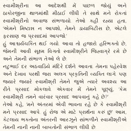
સ્વામીશ્રીના આ આદેશથી મેં પાછળ જોયું અને
ઠાકોરજીના થાળમાંથી મીઠાઈ લીધી તે સાથે મને રોકતાં
સ્વામીશ્રીનો અવાજ સંભળાયો. તેઓ કહી રહ્યા હતા,
‘એમને મિષ્ટાન્ન ન આપશો, તેેમને ડાયાબિટીસ છે, એટલે
ફરસાણ જ પ્રસાદમાં આપજો.’
હું આશ્ચર્યચકિત થઈ ગયો. આવા તો હજારો હરિભક્તો છે,
જેમની આવી સૂક્ષ્મ વિગતો સ્વામીશ્રીને જિહ્વાગ્રે રમે છે
અને તેમની સંભાળ તેઓ લે છે.
નટુભાઈ દર અઠવાડિયે મંદિરે દર્શને આવતા. તેમના પહેરવેશ
અને દેખાવ પરથી જરા અલગ પ્રકૃતિની વ્યક્તિ લાગે. પણ
જ્યારે જ્યારે સ્વામીશ્રી તેમને જુએ ત્યારે અવશ્ય આ
રીતે પ્રસાદ મોકલાવે. એકવાર મેં તેમને પૂછ્યું, ‘કેમ
સ્વામીશ્રી તમને વારંવાર પ્રસાદ આપવાનું કહે છે?’
તેઓ કહે, ‘મને અંતરમાં એવી ભાવના રહે છે કે સ્વામીશ્રી
મને પ્રસાદ આપે. હું રોજ એ માટે પ્રાર્થના કરું છું!’ આમ,
કેટલાય ભક્તોના અંતરની આરઝૂને સાંભળીને સ્વામીશ્રીએ
તેમની નાની નાની બાબતોની સંભાળ લીધી છે.