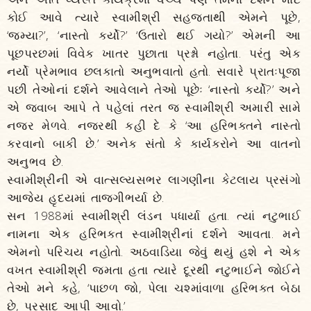
કોઈ આવે ત્યારે સ્વામીશ્રી સહજતાથી એમને પૂછે,
‘જમ્યા?’, ‘નાસ્તો કર્યો?’ ‘ઉતારો થઈ ગયો?’ એમની આ
પૂછપરછમાં વિવેક ખાતર પુછાતા પ્રશ્નો નહોતા. પરંતુ એક
નર્યો પ્રેમભાવ છલકાતો અનુભવાતો હતો. સવારે પ્રાતઃપૂજા
પછી તેઓનાં દર્શને આવેલાને તેઓ પૂછેઃ ‘નાસ્તો કર્યો?’ અને
એ જવાબ આપે તે પહેલાં તરત જ સ્વામીશ્રી અમારી સામે
નજર મેળવે. નજરથી કહી દે કે ‘આ હરિભક્તને નાસ્તો
કરવાનો બાકી છે.’ અનેક સંતો કે કાર્યકરોને આ વાતનો
અનુભવ છે.
સ્વામીશ્રીની એ વાત્સલ્યસભર લાગણીના કેટલાય પ્રસંગો
આજેય હૃદયમાં તાજગીભર્યા છે.
સન 1988માં સ્વામીશ્રી લંડન પધાર્યા હતા. ત્યાં નટુભાઈ
નામના એક હરિભક્ત સ્વામીશ્રીનાં દર્શને આવતા. મને
એમનો પરિચય નહોતો. અઠવાડિયા જેવું થયું હશે ને એક
વખત સ્વામીશ્રી જમતા હતા ત્યારે દૂરથી નટુભાઈને જોઈને
તેઓ મને કહે, ‘પાછળ જો, પેલા ચશ્માંવાળા હરિભક્ત બેઠા
છે, પ્રસાદ આપી આવો.’