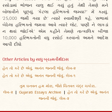
રસોડામાં ભોજન ચાલુ થઈ ગયું હતું. તેથી તેમણે મને
બોલાવીને પૂછ્યું, ‘કેટલા હરિભક્તો જમ્યા?’ મેં કહ્યું,
‘25,000 જમી ગયા છે.’ ત્યારે સ્વામીશ્રી કહે, ‘સભામાં
બેઠેલા હરિભક્તો જમવા આવે ત્યારે લોટ, પાણી ને લાકડાં
ન થવાં જોઈએ.’ એમ કહીને તેમણે તાત્કાલિક બીજા
10,000 હરિભક્તોની વધુ રસોઈ કરવાનો અમને આદેશ
આપી દીધો.
Other Articles by સાધુ બ્રહ્મતીર્થદાસ
હેત તો કરે છે એવું, અનંત જનની જેવું.. લેખ-૨
હેત તો કરે છે એવું, અનંત જનની જેવું.. લેખ-૧
તુમ ઘનવન હમ મોરા, જૈસે ચિતવત ચંદ્ર ચકોરા..
લેખ-૨
Gujarati Essays Archive
હેત તો કરે છે એવું, અનંત
|
|
જનની જેવું.. લેખ-૨