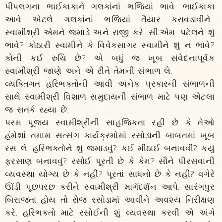
પીપલગના ભાઈકાકાને ગલકાંનાં ભજિયાં ભાવે. ભાઈકાકા
આવે એટલે ગલકાંનાં ભજિયાં તૈયાર કરાવડાવીને
સ્વામીશ્રી એમને જમાડે અને રાજી કરે. સી.એમ. પટેલને શું
ભાવે? કોઠારી સ્વામીને કે વિવેકસાગર સ્વામીને શું ન ભાવે?
કોની કઈ રુચિ છે? એ બધું જ ખૂબ સંવેદનાપૂર્વક
સ્વામીશ્રી જાણે અને એ રીતે તેમની સંભાળ લે.
વ્યક્તિગત હરિભક્તોની આવી અનેક પ્રકારની સંભાળની
સાથે સ્વામીશ્રી વિશાળ સમુદાયની સંભાળ માટે પણ એટલા
જ સતર્ક રહ્યા છે.
પરમ પૂજ્ય સ્વામીશ્રીની સાહજિકતા રહી છે કે તેઓ
હંમેશાં તમામ સત્સંગ કાર્યક્રમોમાં રસોડાની બાબતમાં ખૂબ
રસ લે. હરિભક્તોને શું જમાડવું? કઈ મીઠાઈ બનાવવી? કયું
ફરસાણ બનાવવું? રસોઈ પૂરતી છે કે કેમ? સૌને પીરસવાની
વ્યવસ્થા યોગ્ય છે કે નહીં? પૂરતાં સાધનો છે કે નહીં? વગેરે
ઊંડી પૂછપરછ કરીને સ્વામીશ્રી માર્ગદર્શન આપે. સારંગપુર
બિરાજતા હોય તો રોજ રસોડામાં આવીને અવશ્ય નિરીક્ષણ
કરે. હરિભક્તો માટે રસોઈની શું વ્યવસ્થા કરવી એ અંગે