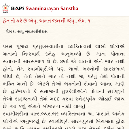
હેત તો કરે છે એવું, અનંત જનની જેવું.. લેખ-૧
લેખક:
સાધુ બ્રહ્મતીર્થદાસ
પરમ પૂજ્ય પ્રમુખસ્વામીના વ્યક્તિત્વમાં લાખો લોકોએ
માતાનો નિઃસ્વાર્થ સ્નેહ અનુભવ્યો છે. માતા પોતાના
સંતાનની સારસંભાળ લે છે, છતાં એ વાતનો એને ભાર નથી
હોતો, તેમ સ્વામીશ્રીએ પણ લાખો ભક્તોની સારસંભાળ
લીધી છે, તેનો તેમને ભાર તો નથી જ, પરંતુ તેમાં પોતાની
ભક્તિ માની છે, એટલે તેઓ ભક્તોની સેવાનો આનંદ માણે
છે. હરિભક્તો કે સમાજની મુશ્કેલીઓને પોતાની સમજીને
તેઓ સહજતાથી તેમાં મદદ કરવા સ્નેહપૂર્વક જોડાઈ જાય
છે. આ કશું એમને બોજરૂપ નથી લાગતું.
સ્વામીશ્રીના વાત્સલ્યસભર વ્યક્તિત્વના આ પાસાને અનેક
લોકોએ અનુભવ્યું છે. સ્વામીશ્રી સારંગપુરમાં બિરાજતા હોય
અને અતિ વ્યસ્ત કાર્યક્રમો વચ્ચે પણ તેમનાં દર્શન માટે