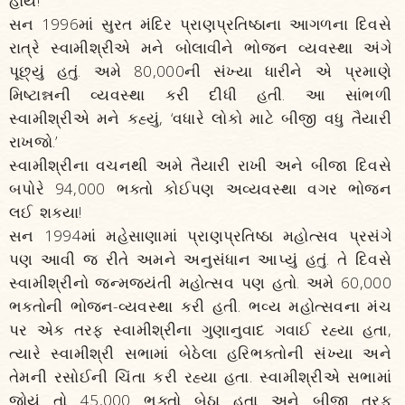
હોય!
સન 1996માં સુરત મંદિર પ્રાણપ્રતિષ્ઠાના આગળના દિવસે
રાત્રે સ્વામીશ્રીએ મને બોલાવીને ભોજન વ્યવસ્થા અંગે
પૂછ્યું હતું. અમે 80,000ની સંખ્યા ધારીને એ પ્રમાણે
મિષ્ટાન્નની વ્યવસ્થા કરી દીધી હતી. આ સાંભળી
સ્વામીશ્રીએ મને કહ્યું, ‘વધારે લોકો માટે બીજી વધુ તૈયારી
રાખજો.’
સ્વામીશ્રીના વચનથી અમે તૈયારી રાખી અને બીજા દિવસે
બપોરે 94,000 ભક્તો કોઈપણ અવ્યવસ્થા વગર ભોજન
લઈ શક્યા!
સન 1994માં મહેસાણામાં પ્રાણપ્રતિષ્ઠા મહોત્સવ પ્રસંગે
પણ આવી જ રીતે અમને અનુસંધાન આપ્યું હતું. તે દિવસે
સ્વામીશ્રીનો જન્મજયંતી મહોત્સવ પણ હતો. અમે 60,000
ભક્તોની ભોજન-વ્યવસ્થા કરી હતી. ભવ્ય મહોત્સવના મંચ
પર એક તરફ સ્વામીશ્રીના ગુણાનુવાદ ગવાઈ રહ્યા હતા,
ત્યારે સ્વામીશ્રી સભામાં બેઠેલા હરિભક્તોની સંખ્યા અને
તેમની રસોઈની ચિંતા કરી રહ્યા હતા. સ્વામીશ્રીએ સભામાં
જોયું તો 45,000 ભક્તો બેઠા હતા અને બીજી તરફ