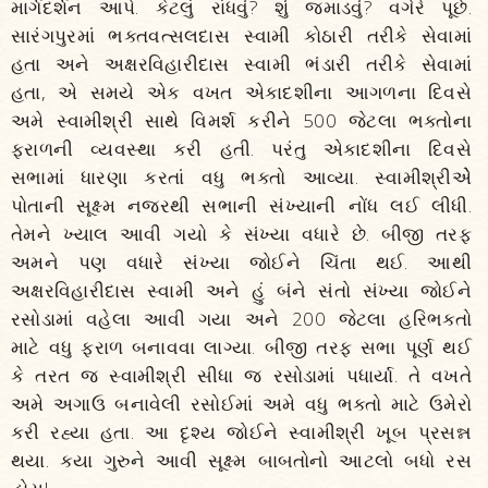
માર્ગદર્શન આપે. કેટલું રાંધવું? શું જમાડવું? વગેરે પૂછે.
સારંગપુરમાં ભક્તવત્સલદાસ સ્વામી કોઠારી તરીકે સેવામાં
હતા અને અક્ષરવિહારીદાસ સ્વામી ભંડારી તરીકે સેવામાં
હતા, એ સમયે એક વખત એકાદશીના આગળના દિવસે
અમે સ્વામીશ્રી સાથે વિમર્શ કરીને 500 જેટલા ભક્તોના
ફરાળની વ્યવસ્થા કરી હતી. પરંતુ એકાદશીના દિવસે
સભામાં ધારણા કરતાં વધુ ભક્તો આવ્યા. સ્વામીશ્રીએે
પોતાની સૂક્ષ્મ નજરથી સભાની સંખ્યાની નોંધ લઈ લીધી.
તેમને ખ્યાલ આવી ગયો કે સંખ્યા વધારે છે. બીજી તરફ
અમને પણ વધારે સંખ્યા જોઈને ચિંતા થઈ. આથી
અક્ષરવિહારીદાસ સ્વામી અને હું બંને સંતો સંખ્યા જોઈને
રસોડામાં વહેલા આવી ગયા અને 200 જેટલા હરિભક્તો
માટે વધુ ફરાળ બનાવવા લાગ્યા. બીજી તરફ સભા પૂર્ણ થઈ
કે તરત જ સ્વામીશ્રી સીધા જ રસોડામાં પધાર્યા. તે વખતે
અમે અગાઉ બનાવેલી રસોઈમાં અમે વધુ ભક્તો માટે ઉમેરો
કરી રહ્યા હતા. આ દૃશ્ય જોઈને સ્વામીશ્રી ખૂબ પ્રસન્ન
થયા. કયા ગુરુને આવી સૂક્ષ્મ બાબતોનો આટલો બધો રસ