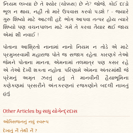
‘નિયમ લખ્યા છે તે શ્યોર (ચોક્કસ) છે ને? જોજે, કોઈ દા‘ડો
ભૂલ ન થાય, નહીં તો મારે ઉપવાસ કરવો પડશે !‘ - જ્યારે
ગુરુ શિષ્યો માટે આટલી હદે ભોગ આપવા તત્પર હોય ત્યારે
શિષ્યો પણ વચનપાલન માટે ગમે તે કરવા તૈયાર થઈ જાય
એમાં શી નવાઈ !
પોતાના આશ્રિતો નાનામાં નાનો નિયમ ન તોડે એ માટે
પ્રમુખસ્વામી મહારાજ પોતે જ સજાગ રહેતા. કારણકે તેઓ
જેમને પોતાના માનતા, એમનામાં તલમાત્ર પણ કસર રહે
એ તેઓ દેખી શકતા નહોતા. પરિણામે એમના અંતરમાંથી જે
પ્રેમનું અમૃત ઝરતું હતું તે માનવીની હૈયાભૂમિના
કણેકણમાં પ્રસરીને અંત:કરણનાં રજકણોને બદલી નાખતું
હતું.
Other Articles by સાધુ યોગેન્દ્રદાસ
ઓક્સિજનનું નવું સ્વરૂપ
દેખાતું નૈં તેથી નૈં ?