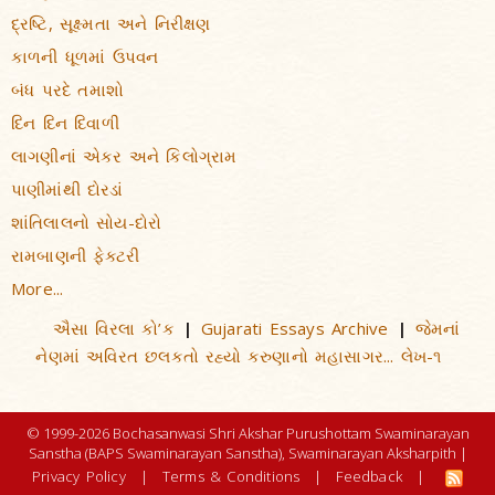
દ્રષ્ટિ, સૂક્ષ્મતા અને નિરીક્ષણ
કાળની ધૂળમાં ઉપવન
બંધ પરદે તમાશો
દિન દિન દિવાળી
લાગણીનાં એકર અને કિલોગ્રામ
પાણીમાંથી દોરડાં
શાંતિલાલનો સોય-દોરો
રામબાણની ફેક્ટરી
More...
ઐસા વિરલા કો’ક
Gujarati Essays Archive
જેમનાં
|
|
નેણમાં અવિરત છલકતો રહ્યો કરુણાનો મહાસાગર... લેખ-૧
© 1999-2026 Bochasanwasi Shri Akshar Purushottam Swaminarayan
Sanstha (BAPS Swaminarayan Sanstha), Swaminarayan Aksharpith |
Privacy Policy
|
Terms & Conditions
|
Feedback
|