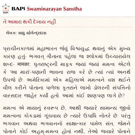
તે અમારા થકી દેખાય નહીં
લેખક:
સાધુ યોગેન્દ્રદાસ
પ્રાચીનકાળમાં મહાભારત જેવું વિશ્વયુદ્ધ થવાનું એક મુખ્ય
કારણ હતું- ભગવત્ ગીતાના પહેલા જ શ્લોકમાં ઉચ્ચારાયેલ
શબ્દ- मामका:. ધૃતરાષ્ટ્રની માફક જ્યાં જ્યાં મમત્વ એટલે
કે ‘આ મારાં‘-પણાની ભાવના રાજ કરે છે ત્યાં ત્યાં અનર્થ
ઉપજે છે. અમેરિકામાં એક મહિલાએ મમત્વને વશ થઈને
વીલ કરીને પોતાના પાળેલા કૂતરાને લાખો ડોલરની સંપત્તિનો
વારસદાર જાહેર કર્યો હતો. આમાં કાંઈ શાણપણ લાગે છે?
મમત્વ એ માયાનું સ્વરૂપ છે, આથી જ્યારે સામાન્ય જીવો
મમત્વના કોકડામાં ગૂંચવાય છે ત્યારે ઉપાધિ નોતરે છે. પરંતુ
ભગવાન અથવા ભગવાનનો સાક્ષાત્કાર પામેલ સંત, જેમને
પોતાને કોઈ અહમ્-મમત્વ હોતાં નથી, તેઓ જ્યારે પોતાને