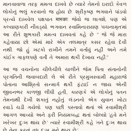
માનવાવાળા તરફ મમત્વ દાખવે છે ત્યારે તેમનો ઇરાદો કેવળ
લોકોનું ભલું કરવાનો જ હોય છે. શ્રીકૃષ્ણ ભગવાને પાંડવો
પ્રત્યે દાખવેલ પક્ષપાત मामका: જેવો જ લાગશે, પણ એ
કલ્યાણકારી નીવડ્યો. ભગવાન સ્વામિનારાયણ ‘વચનામૃત‘માં
આ રીતે શુભકારી મમત્વ દાખવતાં કહે છે “ જે જે મારા
કહેવાયા છો એમાં મારે એક તલમાત્ર કસર રહેવા દેવી
નથી. જો હું ખટકો રાખીને તમને વર્તાવું નહીં અને તમે
કાંઈક ગાફલપણે વર્તો તે અમારા થકી દેખાય નહીં.”
આ જ વચનોના ચીલેચીલે ચાલીને જેમ પિતા સંતાનોની
પ્રગતિની જવાબદારી લે એ રીતે પ્રમુખસ્વામી મહારાજે
પોતાના આશ્રિતો સન્માર્ગ થકી ફંટાઈ ન જાય એની
જીવનભર કાળજી લીધી હતી, કારણકે એ લોકોનું પતન
તેમનાથી દેખી શકાતું નહોતું. લંડનનો એક યુવાન ખોટા
રવાડે ચડી ગયેલો. પણ પછી પસ્તાવો થતાં એ સ્વામીશ્રી
આગળ આવ્યો અને ફરી નિયમબદ્ધ થતાં બોલ્યો ‘હવે મને
ખરેખર દુઃખ થાય છે.‘ ત્યારે સ્વામીશ્રી કહે ‘તને દુઃખ થાય
છે તેના કરતાં વધુ દુઃખ મને થાય છે.‘