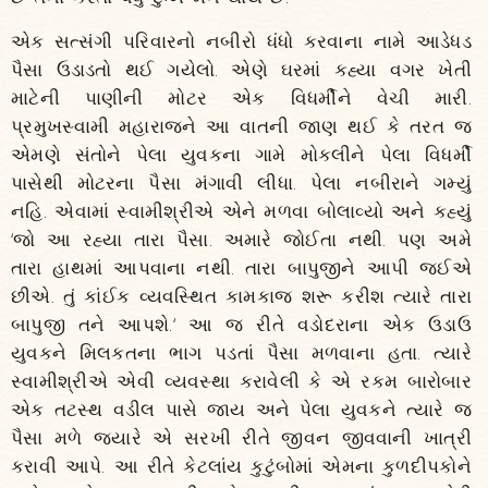
એક સત્સંગી પરિવારનો નબીરો ધંધો કરવાના નામે આડેધડ
પૈસા ઉડાડતો થઈ ગયેલો. એણે ઘરમાં કહ્યા વગર ખેતી
માટેની પાણીની મોટર એક વિધર્મીને વેચી મારી.
પ્રમુખસ્વામી મહારાજને આ વાતની જાણ થઈ કે તરત જ
એમણે સંતોને પેલા યુવકના ગામે મોકલીને પેલા વિધર્મી
પાસેથી મોટરના પૈસા મંગાવી લીધા. પેલા નબીરાને ગમ્યું
નહિ. એવામાં સ્વામીશ્રીએ એને મળવા બોલાવ્યો અને કહ્યું
‘જો આ રહ્યા તારા પૈસા. અમારે જોઈતા નથી. પણ અમે
તારા હાથમાં આપવાના નથી. તારા બાપુજીને આપી જઈએ
છીએ. તું કાંઈક વ્યવસ્થિત કામકાજ શરૂ કરીશ ત્યારે તારા
બાપુજી તને આપશે.‘ આ જ રીતે વડોદરાના એક ઉડાઉ
યુવકને મિલકતના ભાગ પડતાં પૈસા મળવાના હતા. ત્યારે
સ્વામીશ્રીએ એવી વ્યવસ્થા કરાવેલી કે એ રકમ બારોબાર
એક તટસ્થ વડીલ પાસે જાય અને પેલા યુવકને ત્યારે જ
પૈસા મળે જ્યારે એ સરખી રીતે જીવન જીવવાની ખાત્રી
કરાવી આપે. આ રીતે કેટલાંય કુટુંબોમાં એમના કુળદીપકોને