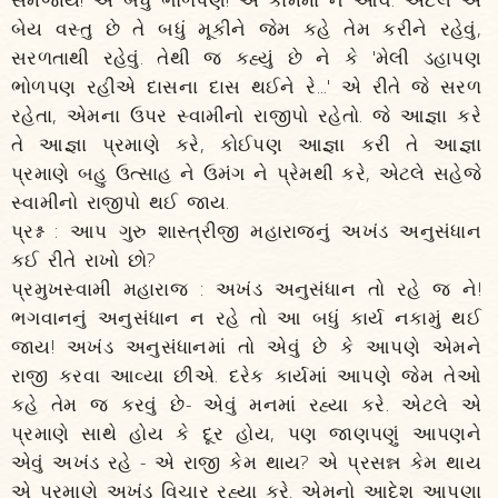
બેય વસ્તુ છે તે બધું મૂકીને જેમ કહે તેમ કરીને રહેવું,
સરળતાથી રહેવું. તેથી જ કહ્યું છે ને કે 'મેલી ડહાપણ
ભોળપણ રહીએ દાસના દાસ થઈને રે...' એ રીતે જે સરળ
રહેતા, એમના ઉપર સ્વામીનો રાજીપો રહેતો. જે આજ્ઞા કરે
તે આજ્ઞા પ્રમાણે કરે, કોઈપણ આજ્ઞા કરી તે આજ્ઞા
પ્રમાણે બહુ ઉત્સાહ ને ઉમંગ ને પ્રેમથી કરે, એટલે સહેજે
સ્વામીનો રાજીપો થઈ જાય.
પ્રશ્ન : આપ ગુરુ શાસ્ત્રીજી મહારાજનું અખંડ અનુસંધાન
કઈ રીતે રાખો છો?
પ્રમુખસ્વામી મહારાજ : અખંડ અનુસંધાન તો રહે જ ને!
ભગવાનનું અનુસંધાન ન રહે તો આ બધું કાર્ય નકામું થઈ
જાય! અખંડ અનુસંધાનમાં તો એવું છે કે આપણે એમને
રાજી કરવા આવ્યા છીએ. દરેક કાર્યમાં આપણે જેમ તેઓ
કહે તેમ જ કરવું છે- એવું મનમાં રહ્યા કરે. એટલે એ
પ્રમાણે સાથે હોય કે દૂર હોય, પણ જાણપણું આપણને
એવું અખંડ રહે - એ રાજી કેમ થાય? એ પ્રસન્ન કેમ થાય
એ પ્રમાણે અખંડ વિચાર રહ્યા કરે. એમનો આદેશ આપણા