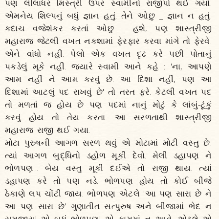
પણ લીલાધર મિસ્ત્રી ઉપર સ્વામીનો રાજીપો થઈ ગયો.
એમનેય શિલ્પનું બધું જ્ઞાન હતું. તેને ઓછુ _ જ્ઞાન ન હતું.
કદાચ વજેશંકર કરતાં ઓછુ _ હશે, પણ શાસ્ત્રીજી
મહારાજ જેટલી વખત નકશામાં ફેરફાર કરવા માંગે તો ફેરવે.
એને વાંધો નહીં. પેલો એક વખત દૃઢ કરે પછી પોતાનું
પકડેલું મૂકે નહીં. જ્યારે સ્વામી આને કહે : 'ના, આપણે
આમ નહીં ને આમ કરવું છે. આ દિશા નહીં, પણ આ
દિશામાં આટલું પદ રાખવું છે' તો તરત ફરે. કેટલી વખત પદ
તો મળતાં જ હોય છે પણ પદમાં નાનું મોટું કે લાંબું-ટૂંકું
કરવું હોય તો તેય કરતા. આ સરળતાથી શાસ્ત્રીજી
મહારાજ રાજી થઈ ગયા.
મોટા પુરુષની આગળ સરળ થવું એ મોટામાં મોટી વસ્તુ છે.
ત્યાં આગળ બુદ્ધિનો ડહોળ મૂકી દેવો. મેલી ડહાપણ ને
ભોળપણ... બેય વસ્તુ મૂકી દઈએ તો રાજી થાય. ત્યાં
ડહાપણ કરે તો પણ નડે. ભોળપણ હોય તો કોઈ બીજે
ઠેકાણે લપ ચોંટી જાય. ભોળપણ એટલે 'આ પણ સારા છે ને
આ પણ સારા છે' ગુણાતીત સત્પુરુષ અને બીજામાં ભેદ ન
સમજાય! એ બધું ભોળપણ! એ કામમાં ન આવે. એટલે એ