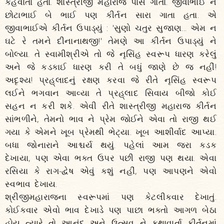
કહેવાતા હતા. શાસ્ત્રીજી મહારાજ પાસે ગાતા. જીવાભાઈ ને
છોટાભાઈ બે ભાઈ પણ કીર્તન સારા ગાતા હતા. એ
જીવાભાઈએ કીર્તન ઉપાડ્યું : 'સુણો ચતુર સુજાણ... એમ ન
ઘટે રે તમને દીનાનાથજી!' તેમણે આ કીર્તન ઉપાડ્યું ને
બોલ્યા. તે સ્વામીશ્રીએ તો જે નૃસિંહ સ્વરૂપ ધારણ કરેલું
અને જે કડકાઈ ધારણ કરી તે બધું જાણે છે જ નહીં!
અદૃશ્ય! પ્રહ્‌લાદનું રક્ષણ કરવા જે રીતે નૃસિંહ સ્વરૂપ
લઈને ભગવાન આવ્યા તે પ્રહ્‌લાદ સિવાય બીજો કોઈ
સહન ન કરી શકે. એવી રીતે શાસ્ત્રીજી મહારાજ કીર્તન
સાંભળીને, તેમનો ભાવ ને પ્રેમ જોઈને એવા તો રાજી થઈ
ગયા કે એમને ખૂબ પ્રેમથી ભેટ્યા. ખૂબ આશીર્વાદ આપ્યા.
બધા જોનારાને આશ્ચર્ય થયું. પહેલાં આમ જરા કડક
દેખાયા, પણ એવા ભક્ત ઉપર પછી રાજી પણ થયા. એવા
રસિયા કે રાગ-દ્વેષ એવું કશું નહીં, પણ આપણને એવો
સ્વભાવ દેખાય.
શ્રીજીમહારાજના સ્વરૂપમાં પણ કેટલીકવાર દેખાતું.
કોઈકવાર એવો ભાવ દેખાડે પણ પાછા ભક્તો આગળ બેઠા
હોય ત્યારે તો આનંદ અને ઉત્સવ ને કથાવાર્તા કીર્તનમાં