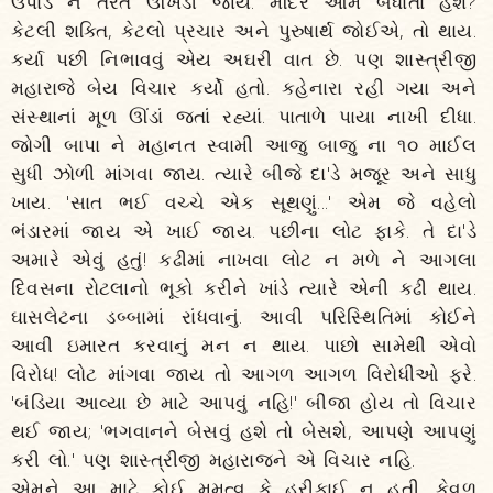
ઉપાડે ને તરત ઊખડી જાય. મંદિર આમ બંધાતાં હશે?
કેટલી શક્તિ, કેટલો પ્રચાર અને પુરુષાર્થ જોઈએ, તો થાય.
કર્યા પછી નિભાવવું એય અઘરી વાત છે. પણ શાસ્ત્રીજી
મહારાજે બેય વિચાર કર્યો હતો. કહેનારા રહી ગયા અને
સંસ્થાનાં મૂળ ઊંડાં જતાં રહ્યાં. પાતાળે પાયા નાખી દીધા.
જોગી બાપા ને મહાનત સ્વામી આજુ બાજુ ના ૧૦ માઈલ
સુધી ઝોળી માંગવા જાય. ત્યારે બીજે દા'ડે મજૂર અને સાધુ
ખાય. 'સાત ભઈ વચ્ચે એક સૂથણું...' એમ જે વહેલો
ભંડારમાં જાય એ ખાઈ જાય. પછીના લોટ ફાકે. તે દા'ડે
અમારે એવું હતું! કઢીમાં નાખવા લોટ ન મળે ને આગલા
દિવસના રોટલાનો ભૂકો કરીને ખાંડે ત્યારે એની કઢી થાય.
ઘાસલેટના ડબ્બામાં રાંધવાનું. આવી પરિસ્થિતિમાં કોઈને
આવી ઇમારત કરવાનું મન ન થાય. પાછો સામેથી એવો
વિરોધ! લોટ માંગવા જાય તો આગળ આગળ વિરોધીઓ ફરે.
'બંડિયા આવ્યા છે માટે આપવું નહિ!' બીજા હોય તો વિચાર
થઈ જાય; 'ભગવાનને બેસવું હશે તો બેસશે, આપણે આપણું
કરી લો.' પણ શાસ્ત્રીજી મહારાજને એ વિચાર નહિ.
એમને આ માટે કોઈ મમત્વ કે હરીફાઈ ન હતી. કેવળ