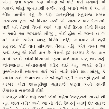
એમાં ભૂલા પડ્યા. પણ એમણે જે કાંઈ કરી બતાવ્યું એ
બધાએ જોયું. શૂન્યમાંથી સર્જન કર્યું. બધાને એમ કે આ તો
ભીખ માંગીને રહે છે. પણ શાસ્ત્રીજી મહારાજ મક્કમ
વિચારના હતા. જે વિચાર કર્યો એ સારધાર પાર ઉતારવો.
પછી ગમે તેટલાં વિઘ્નો આવે, પણ કોઈ દિવસ મોળો વિચાર
ન આવે. આ જગ્યાએ બીજુ _ કોઈ હોય તો જરૂર ન જ
કરી શકે. ચારેય બાજુ વિરોધ. નહિ આવકાર કે નહીં
સહકાર. કોઈ વાત સાંભળવા તૈયાર નહિ. એવે વખતે આ
કાર્ય કરવું એ મોટી વાત છે. તેમનો દૃઢ સંકલ્પ કે આ વાત
કરવી જ છે. લોકો વિચારમાં રહ્યા અને કામ ચાલુ થઈ ગયું.
જોતજોતામાં બોચાસણમાં મંદિર થઈ ગયું. અક્ષરે સહિત
પુરુષોત્તમની સ્થાપના થઈ ગઈ. ત્યારે સૌને થવા માંડ્યું કે
'કાંઈક થશે.' ઉપાસના માટે જે જુદી જુદી સમજણો હતી એ
ગરબડ ગોટા શાસ્ત્રીજી મહારાજે કાઢ્યા અને સાચી
ઉપાસના સમજાવી દીધી.
સારંગપુર મંદિર કર્યું ત્યારે લોકો કહેતા 'તલહરાની તાપણીથી
ભૂત જાય નહિ.' અને આ તો 'વંડી ઉપરનું ખડલું છે.' સહેજ