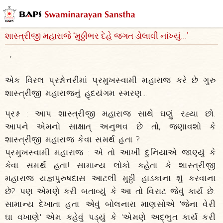
શાસ્ત્રીજી મહારાજે ‘મુઠ્ઠીભર દેહે જગત ડોલાવી નાંખ્યું...’
,
એક વિરલ પ્રશ્નોત્તરીમાં પ્રમુખસ્વામી મહારાજ કરે છે ગુરુ
શાસ્ત્રીજી મહારાજનું હૃદયંગમ સ્મરણ...
પ્રશ્ન : આપ શાસ્ત્રીજી મહારાજ સાથે ઘણું રહ્યા છો.
આપને એમનો સાક્ષાત્‌ અનુભવ છે તો, જણાવશો કે
શાસ્ત્રીજી મહારાજ કેવા સમર્થ હતા ?
પ્રમુખસ્વામી મહારાજ : એ તો આખી દુનિયાએ જાણ્યું કે
કેવા સમર્થ હતા! સામાન્ય લોકો કહેતા કે શાસ્ત્રીજી
મહારાજ યજ્ઞપુરુષદાસ આટલી મુઠ્ઠી હાડકાના શું કરવાના
છે? પણ એમણે કરી બતાવ્યું કે આ તો વિરાટ જેવું કાર્ય છે.
સામાન્ય દેખાતા હતા. એવું બોલનારા માણસોએ 'જેના વેરી
ઘા વખાણે' એમ કહેવું પડ્યું કે 'એમણે અદ્‌ભુત કાર્ય કરી