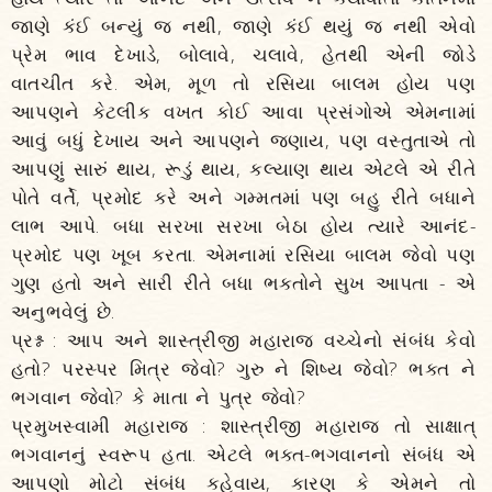
જાણે કંઈ બન્યું જ નથી, જાણે કંઈ થયું જ નથી એવો
પ્રેમ ભાવ દેખાડે, બોલાવે, ચલાવે, હેતથી એની જોડે
વાતચીત કરે. એમ, મૂળ તો રસિયા બાલમ હોય પણ
આપણને કેટલીક વખત કોઈ આવા પ્રસંગોએ એમનામાં
આવું બધું દેખાય અને આપણને જણાય, પણ વસ્તુતાએ તો
આપણું સારું થાય, રૂડું થાય, કલ્યાણ થાય એટલે એ રીતે
પોતે વર્તે, પ્રમોદ કરે અને ગમ્મતમાં પણ બહુ રીતે બધાને
લાભ આપે. બધા સરખા સરખા બેઠા હોય ત્યારે આનંદ-
પ્રમોદ પણ ખૂબ કરતા. એમનામાં રસિયા બાલમ જેવો પણ
ગુણ હતો અને સારી રીતે બધા ભક્તોને સુખ આપતા - એ
અનુભવેલું છે.
પ્રશ્ન : આપ અને શાસ્ત્રીજી મહારાજ વચ્ચેનો સંબંધ કેવો
હતો? પરસ્પર મિત્ર જેવો? ગુરુ ને શિષ્ય જેવો? ભક્ત ને
ભગવાન જેવો? કે માતા ને પુત્ર જેવો?
પ્રમુખસ્વામી મહારાજ : શાસ્ત્રીજી મહારાજ તો સાક્ષાત્‌
ભગવાનનું સ્વરૂપ હતા. એટલે ભક્ત-ભગવાનનો સંબંધ એ
આપણો મોટો સંબંધ કહેવાય, કારણ કે એમને તો