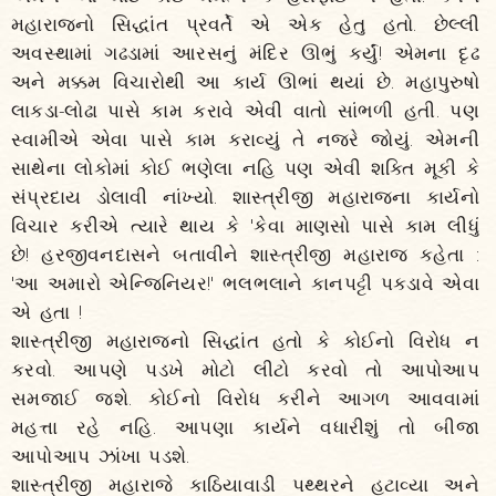
મહારાજનો સિદ્ધાંત પ્રવર્તે એ એક હેતુ હતો. છેલ્લી
અવસ્થામાં ગઢડામાં આરસનું મંદિર ઊભું કર્યું! એમના દૃઢ
અને મક્કમ વિચારોથી આ કાર્ય ઊભાં થયાં છે. મહાપુરુષો
લાકડા-લોઢા પાસે કામ કરાવે એવી વાતો સાંભળી હતી. પણ
સ્વામીએ એવા પાસે કામ કરાવ્યું તે નજરે જોયું. એમની
સાથેના લોકોમાં કોઈ ભણેલા નહિ પણ એવી શક્તિ મૂકી કે
સંપ્રદાય ડોલાવી નાંખ્યો. શાસ્ત્રીજી મહારાજના કાર્યનો
વિચાર કરીએ ત્યારે થાય કે 'કેવા માણસો પાસે કામ લીધું
છે! હરજીવનદાસને બતાવીને શાસ્ત્રીજી મહારાજ કહેતા :
'આ અમારો એન્જિનિયર!' ભલભલાને કાનપટ્ટી પકડાવે એવા
એ હતા !
શાસ્ત્રીજી મહારાજનો સિદ્ધાંત હતો કે કોઈનો વિરોધ ન
કરવો. આપણે પડખે મોટો લીટો કરવો તો આપોઆપ
સમજાઈ જશે. કોઈનો વિરોધ કરીને આગળ આવવામાં
મહત્તા રહે નહિ. આપણા કાર્યને વધારીશું તો બીજા
આપોઆપ ઝાંખા પડશે.
શાસ્ત્રીજી મહારાજે કાઠિયાવાડી પથ્થરને હટાવ્યા અને