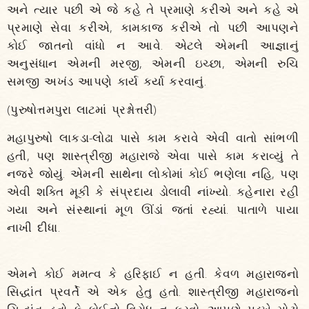
અને ત્યાર પછી એ જે કહે તે પ્રમાણે કરીએ અને કહે એ
પ્રમાણે સેવા કરીએ, કામકાજ કરીએ તો પછી આપણને
કોઈ જાતનો વાંધો ન આવે. એટલે એમની આજ્ઞાનું
અનુસંધાન એમની મરજી, એમની ઇચ્છા, એમની રુચિ
સમજી અખંડ આપણે કાર્ય કર્યા કરવાનું.
(પુરુષોત્તમપુરા લાટમાં પ્રશ્નોત્તરી)
મહાપુરુષો લાકડા-લોઢા પાસે કામ કરાવે એવી વાતો સાંભળી
હતી, પણ શાસ્ત્રીજી મહારાજે એવા પાસે કામ કરાવ્યું તે
નજરે જોયું. એમની સાથેના લોકોમાં કોઈ ભણેલા નહિ, પણ
એવી શક્તિ મૂકી કે સંપ્રદાય ડોલાવી નાંખ્યો. કહેનારા રહી
ગયા અને સંસ્થાનાં મૂળ ઊંડાં જતાં રહ્યાં. પાતાળે પાયા
નાખી દીધા.
એમને કોઈ મમત્વ કે હરિફાઈ ન હતી. કેવળ મહારાજનો
સિદ્ધાંત પ્રવર્તે એ એક હેતુ હતો. શાસ્ત્રીજી મહારાજનો