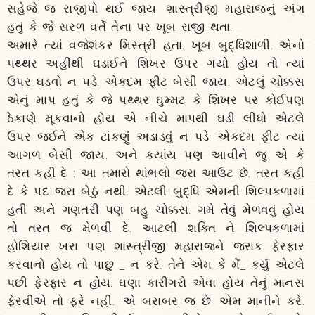
સહેજે જ રાજીપો થઈ જાય. શાસ્ત્રીજી મહારાજનું અંગ
હતું કે જે સરળ વર્તે તેના પર ખૂબ રાજી થતા.
અમારે ત્યાં વજેશંકર મિસ્ત્રી હતા. ખૂબ બુદ્ધિશાળી. એનો
પથ્થર અહીંથી ઘડાઈને શિખર ઉપર ગયો હોય તો ત્યાં
ઉપર ઘડવો ન પડે. એકદમ ફીટ બેસી જાય. એટલું ચોક્કસ
એનું માપ હતું કે જે પથ્થર ઘુમ્મટ કે શિખર પર કોઈપણ
ઠેકાણે મૂકવાનો હોય એ નીચે માપથી ઘડી લીધો એટલે
ઉપર જઈને એક ટાંકણું અડાડવું ન પડે. એકદમ ફીટ ત્યાં
આગળ બેસી જાય. અને ક્યાંય પણ આવીને જુ એ કે
તરત કહી દે : આ તમારો થાંભલો જરા આઉટ છે. તરત કહી
દે કે પદ જરા બેઠું નથી. એટલી બુદ્ધિ એમની શિલ્પકળામાં
હતી અને ગણતરી પણ બહુ ચોક્કસ. ગમે તેવું મેળવવું હોય
તો તરત જ મેળવી દે. આટલી શક્તિ ને શિલ્પકળામાં
હોશિયાર ખરા પણ શાસ્ત્રીજી મહારાજને જરાક ફેરફાર
કરવાનો હોય તો પાછુ _ ન કરે. તેને એમ કે મેં_ કર્યું એટલે
પછી ફેરફાર ન હોય. ઘણા કારીગરો એવા હોય તેનું માનસ
ફેરવીએ તો ફરે નહીં. 'એ બરાબર જ છે' એમ માનીને કરે.