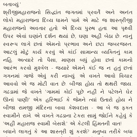
બતાવ્યું.'
શ્રીજીમહારાજનો સિદ્ધાંત જગતમાં પ્રવર્તે અને અનંત
લોકો મહારાજના દિવ્ય ધામને પામે એ માટે જ શાસ્ત્રીજી
મહારાજનો અવતાર હતો. એ દિવ્ય પુરુષ હતા. આ પૃથ્વી
ઉપર એવાં ઘણાંને દર્શન થયાં છે, ઘણા અહીં બેઠા છે. નાનું
સ્વરૂપ લાગે છતાં એમનો પ્રભાવ અને છટા જબરજસ્ત.
આટલું મોટું કાર્ય કરવું એ કાંઈ સામાન્ય વ્યક્તિનું કામ
નહિ. અત્યારે તો પૈસા, માણસ બધું હોવા છતાં કામનો
આરંભ કરવો મુશ્કેલ - જ્યારે એમને કંઈ જ ન હતું છતાં
ગગનમાં ગાજે એવું કરી નાખ્યું. એ વખતે આવો વિચાર
આવવો એ જ મોટી વાત છે. બીજા હોય તો થથરી જાય.
ગઢડામાં જે વખતે 'ગામમાં કોઈ પૂછે નહીં ને પટેલને ઘેર
ઊનાં પાણી!' એક હરિભાઈ કે જેમને ત્યાં ઉતારો હોય ને
બીજા રામજી મંદિરના બાવા કેશવદાસ - આ બે જ ફક્ત
સ્વામીને રાખે. એ વખતે ગઢડાના ટેકરા સામું જોઈને કહેવું કે
'અહીં મહારાજ સ્વામી બેસશે.' એ કેટલી હિંમતની વાત!
બધાને લાગતું કે આ શાસ્ત્રી શું કરશે? મનુષ્ય તરીકે બધા