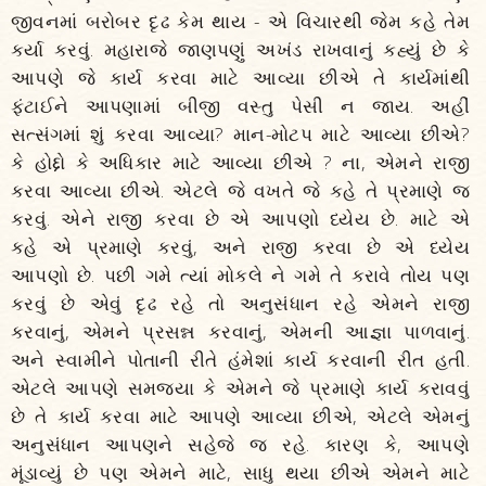
જીવનમાં બરોબર દૃઢ કેમ થાય - એ વિચારથી જેમ કહે તેમ
કર્યા કરવું. મહારાજે જાણપણું અખંડ રાખવાનું કહ્યું છે કે
આપણે જે કાર્ય કરવા માટે આવ્યા છીએ તે કાર્યમાંથી
ફંટાઈને આપણામાં બીજી વસ્તુ પેસી ન જાય. અહીં
સત્સંગમાં શું કરવા આવ્યા? માન-મોટપ માટે આવ્યા છીએ?
કે હોદ્દો કે અધિકાર માટે આવ્યા છીએ ? ના, એમને રાજી
કરવા આવ્યા છીએ. એટલે જે વખતે જે કહે તે પ્રમાણે જ
કરવું. એને રાજી કરવા છે એ આપણો ધ્યેય છે. માટે એ
કહે એ પ્રમાણે કરવું, અને રાજી કરવા છે એ ધ્યેય
આપણો છે. પછી ગમે ત્યાં મોકલે ને ગમે તે કરાવે તોય પણ
કરવું છે એવું દૃઢ રહે તો અનુસંધાન રહે એમને રાજી
કરવાનું, એમને પ્રસન્ન કરવાનું, એમની આજ્ઞા પાળવાનું.
અને સ્વામીને પોતાની રીતે હંમેશાં કાર્ય કરવાની રીત હતી.
એટલે આપણે સમજ્યા કે એમને જે પ્રમાણે કાર્ય કરાવવું
છે તે કાર્ય કરવા માટે આપણે આવ્યા છીએ, એટલે એમનું
અનુસંધાન આપણને સહેજે જ રહે. કારણ કે, આપણે
મૂંડાવ્યું છે પણ એમને માટે, સાધુ થયા છીએ એમને માટે