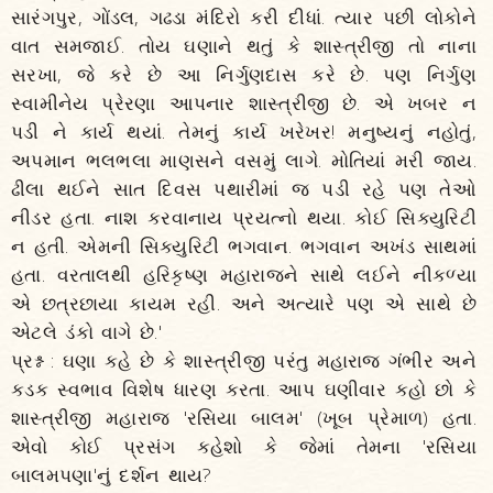
સારંગપુર, ગોંડલ, ગઢડા મંદિરો કરી દીધાં. ત્યાર પછી લોકોને
વાત સમજાઈ. તોય ઘણાને થતું કે શાસ્ત્રીજી તો નાના
સરખા, જે કરે છે આ નિર્ગુણદાસ કરે છે. પણ નિર્ગુણ
સ્વામીનેય પ્રેરણા આપનાર શાસ્ત્રીજી છે. એ ખબર ન
પડી ને કાર્ય થયાં. તેમનું કાર્ય ખરેખર! મનુષ્યનું નહોતું,
અપમાન ભલભલા માણસને વસમું લાગે. મોતિયાં મરી જાય.
ઢીલા થઈને સાત દિવસ પથારીમાં જ પડી રહે પણ તેઓ
નીડર હતા. નાશ કરવાનાય પ્રયત્નો થયા. કોઈ સિક્યુરિટી
ન હતી. એમની સિક્યુરિટી ભગવાન. ભગવાન અખંડ સાથમાં
હતા. વરતાલથી હરિકૃષ્ણ મહારાજને સાથે લઈને નીકળ્યા
એ છત્રછાયા કાયમ રહી. અને અત્યારે પણ એ સાથે છે
એટલે ડંકો વાગે છે.'
પ્રશ્ન : ઘણા કહે છે કે શાસ્ત્રીજી પરંતુ મહારાજ ગંભીર અને
કડક સ્વભાવ વિશેષ ધારણ કરતા. આપ ઘણીવાર કહો છો કે
શાસ્ત્રીજી મહારાજ 'રસિયા બાલમ' (ખૂબ પ્રેમાળ) હતા.
એવો કોઈ પ્રસંગ કહેશો કે જેમાં તેમના 'રસિયા
બાલમપણા'નું દર્શન થાય?