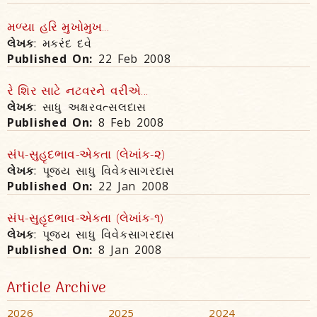
મળ્યા હરિ મુખોમુખ...
લેખક
: મકરંદ દવે
Published On:
22 Feb 2008
રે શિર સાટે નટવરને વરીએ...
લેખક
: સાધુ અક્ષરવત્સલદાસ
Published On:
8 Feb 2008
સંપ-સુહૃદભાવ-એકતા (લેખાંક-૨)
લેખક
: પૂજ્ય સાધુ વિવેકસાગરદાસ
Published On:
22 Jan 2008
સંપ-સુહૃદભાવ-એકતા (લેખાંક-૧)
લેખક
: પૂજ્ય સાધુ વિવેકસાગરદાસ
Published On:
8 Jan 2008
Article Archive
2026
2025
2024