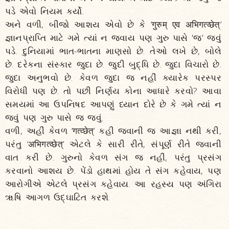
પડે એવો નિયમ કર્યો.
અને વળી, બીજો આશય એવો છે કે ‘गुरुम् एव अभिगत्व्छेत्’
જ્ઞાનપ્રાપ્તિ માટે ગમે ત્યાં ન જવાય પણ ગુરુ પાસે 'જ' જવું
પડે. દુનિયામાં ભાત-ભાતના માણસો છે. તેઓ લખે છે, બોલે
છે. દરેકના સંસ્કાર જુદા છે. જુદી બુદ્ધિ છે. જુદા વિચારો છે.
જુદા અનુભવો છે. કેવળ જુદા જ નહીં ક્યારેક પરસ્પર
વિરોધી પણ છે. તો પછી નિર્ણય કોના આધારે કરવો? આવા
સમયમાં આ ઉપનિષદ આપણું ધ્યાન દોરે છે કે ગમે ત્યાં ન
જવું પણ ગુરુ પાસે જ જવું.
વળી, અહીં કેવળ ‘गत्व्छेत्’ કહી જવાની જ આજ્ઞા નથી કરી,
પરંતુ ‘अभिगत्व्छेत्’ એટલે કે સારી રીતે, સંપૂર્ણ રીતે જવાની
વાત કરી છે. ગુરુનો કેવળ સંગ જ નહીં, પરંતુ પ્રસંગ
કરવાનો આશય છે. પેંડો હાથમાં હોય તે સંગ કહેવાય, પણ
આરોગીએ એટલે પ્રસંગ કહેવાય. આ રહસ્ય પણ અંગિરા
ૠષિ આગળ ઉદ્ઘાટિત કરશે.