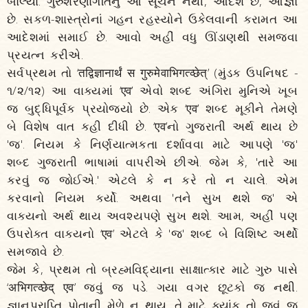
બોલ્યા. ગુરુશરણાગતિનું આ સૂચન નથી, આદેશ છે, આજ્ઞા
છે. સકળ-શાસ્ત્રોનાં ગહન રહસ્યોને ઉકેલવાની કરામત આ
આદેશમાં સમાઈ છે. આવો અહીં વધુ ઊંડાણથી સમજવા
પ્રયત્ન કરીએ.
સર્વપ્રથમ તો ‘तद्विज्ञानार्थं स गुरुमेवाभिगत्व्छेत्’ (મુંડક ઉપનિષદ -
૧/૨/૧૨) આ વાક્યમાં ‘एव’ એવો શબ્દ અંગિરા મુનિએ ખૂબ
જ બુદ્ધિપૂર્વક પ્રયોજ્યો છે. એક ‘एव’ શબ્દ મૂકીને તેમણે
બે વિશેષ વાત કહી દીધી છે. ‘एव’નો ગુજરાતી અર્થ થાય છે
'જ'. નિયમ કે નિર્ણયાત્મકતા દર્શાવવા માટે આપણે 'જ'
શબ્દ ગુજરાતી ભાષામાં વાપરીએ છીએ. જેમ કે, 'તારે આ
કરવું જ જોઈએ.' એટલે કે ન કરે તો ન ચાલે. એમ
કરવાનો નિયમ કર્યો. અથવા 'તને સુખ થશે જ' એ
વાક્યનો અર્થ થાય અવશ્યપણે સુખ થશે. આમ, અહીં પણ
ઉપરોક્ત વાક્યનો ‘एव’ એટલે કે 'જ' શબ્દ બે વિશિષ્ટ અર્થો
સમજાવે છે.
જેમ કે, પ્રથમ તો બ્રહ્મવિદ્યાના સાક્ષાત્કાર માટે ગુરુ પાસે
‘अभिगत्व्छेद् एव’ જવું જ પડે. ગયા વગર છૂટકો જ નથી.
જ્ઞાનપ્રાપ્તિ પોતાની મેળે ન થાય. તે માટે ક્યાંક તો જવું જ