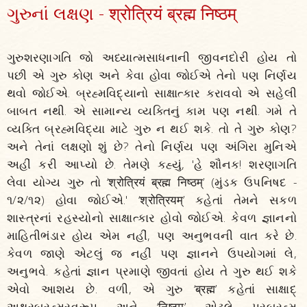
ગુરુનાં લક્ષણ - श्रोत्रियं ब्रह्म निष्ठम्
ગુરુશરણાગતિ જો અધ્યાત્મસાધનાની જીવનદોરી હોય તો
પછી એ ગુરુ કોણ અને કેવા હોવા જોઈએ તેનો પણ નિર્ણય
થવો જોઈએ. બ્રહ્મવિદ્યાનો સાક્ષાત્કાર કરાવવો એ સહેલી
બાબત નથી. એ સામાન્ય વ્યક્તિનું કામ પણ નથી. ગમે તે
વ્યક્તિ બ્રહ્મવિદ્યા માટે ગુરુ ન થઈ શકે. તો તે ગુરુ કોણ?
અને તેનાં લક્ષણો શું છે? તેનો નિર્ણય પણ અંગિરા મુનિએ
અહીં કરી આપ્યો છે. તેમણે કહ્યું, 'હે શૌનક! શરણાગતિ
લેવા યોગ્ય ગુરુ તો ‘श्रोत्रियं ब्रह्म निष्ठम्’ (મુંડક ઉપનિષદ -
૧/૨/૧૨) હોવા જોઈએ.' ‘श्रोत्रियम्’ કહેતાં તેમને સકળ
શાસ્ત્રનાં રહસ્યોનો સાક્ષાત્કાર હોવો જોઈએ. કેવળ જ્ઞાનનો
માહિતીભંડાર હોય એમ નહીં, પણ અનુભવની વાત કરે છે.
કેવળ જાણે એટલું જ નહીં પણ જ્ઞાનને ઉપયોગમાં લે,
અનુભવે. કહેતાં જ્ઞાન પ્રમાણે જીવતાં હોય તે ગુરુ થઈ શકે
એવો આશય છે. વળી, એ ગુરુ ‘ब्रह्म’ કહેતાં સાક્ષાદ્
અક્ષરબ્રહ્મસ્વરૂપ અને ‘निष्ठम्’ એટલે પરબ્રહ્મ