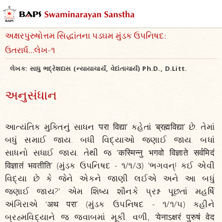
અક્ષરપુરુષોત્તમ સિદ્ધાંતના પડઘમ મુંડક ઉપનિષદ:
ઉતરાર્ધ...લેખ-૧
લેખક:
સાધુ ભદ્રેશદાસ (ન્યાયાચાર્ય, વેદાંતાચાર્ય) Ph.D., D.Litt.
અનુસંધાન
આત્યંતિક મુક્તિનું સાધન ‘परा विद्या’ કહેતાં ‘ब्रह्मविद्या’ છે. તેમાં
બધું સમાઈ જાય. બધી વિદ્યાઓ જણાઈ જાય. બધાં
સાધનો સધાઈ જાય. તેથી જ ‘कस्मिन्नु भगवो विज्ञाते सर्वमिदं
विज्ञातं भवतीति’ (મુંડક ઉપનિષદ - ૧/૧/૩) 'ભગવન્! કઈ એવી
વિદ્યા છે કે જેને એકને જાણી લઈએ અને આ બધું
જણાઈ જાય?' એમ શિષ્ય શૌનકે પ્રશ્ન પૂછતાં મહર્ષિ
અંગિરાએ ‘अथ परा’ (મુંડક ઉપનિષદ - ૧/૧/૫) કહીને
બ્રહ્મવિદ્યાને જ જવાબમાં મૂકી. વળી, ‘येनाऽक्षरं पुरुषं वेद