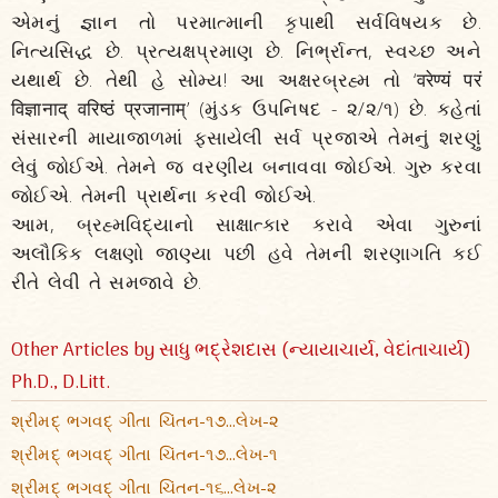
એમનું જ્ઞાન તો પરમાત્માની કૃપાથી સર્વવિષયક છે.
નિત્યસિદ્ધ છે. પ્રત્યક્ષપ્રમાણ છે. નિર્ભ્રાન્ત, સ્વચ્છ અને
યથાર્થ છે. તેથી હે સોમ્ય! આ અક્ષરબ્રહ્મ તો ‘वरेण्यं परं
विज्ञानाद् वरिष्ठं प्रजानाम्’ (મુંડક ઉપનિષદ - ૨/૨/૧) છે. કહેતાં
સંસારની માયાજાળમાં ફસાયેલી સર્વ પ્રજાએ તેમનું શરણું
લેવું જોઈએ. તેમને જ વરણીય બનાવવા જોઈએ. ગુરુ કરવા
જોઈએ. તેમની પ્રાર્થના કરવી જોઈએ.
આમ, બ્રહ્મવિદ્યાનો સાક્ષાત્કાર કરાવે એવા ગુરુનાં
અલૌકિક લક્ષણો જાણ્યા પછી હવે તેમની શરણાગતિ કઈ
રીતે લેવી તે સમજાવે છે.
Other Articles by સાધુ ભદ્રેશદાસ (ન્યાયાચાર્ય, વેદાંતાચાર્ય)
Ph.D., D.Litt.
શ્રીમદ્ ભગવદ્ ગીતા ચિંતન-૧૭...લેખ-૨
શ્રીમદ્ ભગવદ્ ગીતા ચિંતન-૧૭...લેખ-૧
શ્રીમદ્ ભગવદ્ ગીતા ચિંતન-૧૬...લેખ-૨