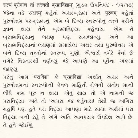
सत्यं प्रोवाच तां तत्त्वतो ब्रह्मविद्याम्’ (મુંડક ઉપનિષદ - ૧/૨/૧૩)
'જેના વડે ‘अक्षरम्’ કહેતાં અક્ષરબ્રહ્મ અને ‘पुरुषम्’ કહેતાં
પુરુષોત્તમ પરબ્રહ્મનું, એમ બે દિવ્ય સ્વરૂપોનું તત્ત્વે કરીને
જ્ઞાન થાય તેને બ્રહ્મવિદ્યા કહેવાય.' એમ તે
બ્રહ્મવિદ્યાનું લક્ષણ પણ સમજાવ્યું. અને આ
બ્રહ્મવિદ્યાનાં લક્ષણમાં સમાયેલાં અક્ષર તથા પુરુષોત્તમ એ
બંને દિવ્ય તત્ત્વોનાં સ્વરૂપ, ગુણો, ઐશ્વર્ય વગેરે કેવાં છે
વગેરે વિસ્તારથી વર્ણવ્યું. જે આપણે આ પૂર્વેના અંકમાં
જાણ્યું.
પરંતુ આમ ‘पराविद्या’ કે ‘ब्रह्मविद्या’ અર્થાત્ અક્ષર અને
પુરુષોત્તમનાં સ્વરૂપોની કેવળ માહિતી મેળવી સંતોષ માની
લીધે કામ પૂરું ન થાય. એવું થાય તો એ નામની જ
પરાવિદ્યા. અંતે તો 'અપરા' જ કહેવાય! તેથી જ અંગિરા
મહર્ષિ પણ હવે પરા વિદ્યા આપણા માટે સાચા અર્થમાં પરા
વિદ્યા બની રહે તે અંગે અતિ આવશ્યક ઉપદેશ આપે છે.
તે હવે જોઈશું.