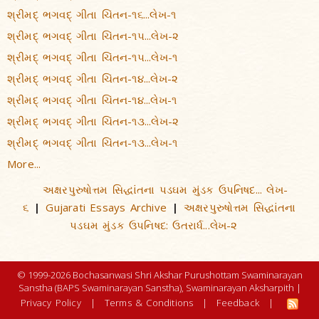
શ્રીમદ્ ભગવદ્ ગીતા ચિંતન-૧૬...લેખ-૧
શ્રીમદ્ ભગવદ્ ગીતા ચિંતન-૧૫...લેખ-૨
શ્રીમદ્ ભગવદ્ ગીતા ચિંતન-૧૫...લેખ-૧
શ્રીમદ્ ભગવદ્ ગીતા ચિંતન-૧૪...લેખ-૨
શ્રીમદ્ ભગવદ્ ગીતા ચિંતન-૧૪...લેખ-૧
શ્રીમદ્ ભગવદ્ ગીતા ચિંતન-૧૩...લેખ-૨
શ્રીમદ્ ભગવદ્ ગીતા ચિંતન-૧૩...લેખ-૧
More...
અક્ષરપુરુષોત્તમ સિદ્ધાંતના પડઘમ મુંડક ઉપનિષદ... લેખ-
૬
Gujarati Essays Archive
અક્ષરપુરુષોત્તમ સિદ્ધાંતના
|
|
પડઘમ મુંડક ઉપનિષદ: ઉતરાર્ધ...લેખ-૨
© 1999-2026 Bochasanwasi Shri Akshar Purushottam Swaminarayan
Sanstha (BAPS Swaminarayan Sanstha), Swaminarayan Aksharpith |
Privacy Policy
|
Terms & Conditions
|
Feedback
|