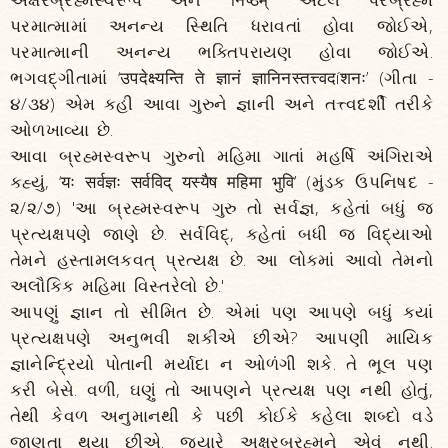
પરમાત્મામાં અનન્ય સ્થિતિ ધરાવતાં હોવા જોઈએ,
પરમાત્માની અનન્ય ભક્તિપરાયણ હોવા જોઈએ.
ભગવદ્ગીતામાં ‘उपदेक्ष्यन्ति ते ज्ञानं ज्ञानिनस्तत्त्वदíशनः’ (ગીતા -
૪/૩૪) એમ કહી આવા ગુરુને જ્ઞાની અને તત્ત્વદર્શી તરીકે
ઓળખાવ્યા છે.
આવા બ્રહ્મસ્વરૂપ ગુરુનો મહિમા ગાતાં મહર્ષિ અંગિરાએ
કહ્યું, ‘यः सर्वज्ञः सर्वविद् यस्यैष महिमा भुवि’ (મુંડક ઉપનિષદ -
૨/૨/૭) 'આ બ્રહ્મસ્વરૂપ ગુરુ તો સર્વજ્ઞ, કહેતાં બધું જ
પ્રત્યક્ષપણે જાણે છે. સર્વવિદ્, કહેતાં બધી જ વિદ્યાઓ
તેમને હસ્તામલકવત્ પ્રત્યક્ષ છે. આ લોકમાં આવો તેમનો
અલૌકિક મહિમા વિસ્તરેલો છે.'
આપણું જ્ઞાન તો સીમિત છે. એમાં પણ આપણે બધું ક્યાં
પ્રત્યક્ષપણે અનુભવી શકીએ છીએ? આપણી માયિક
જ્ઞાનેન્દ્રિયો પોતાની મર્યાદા ન ઓળંગી શકે. તે ભૂલ પણ
કરી બેસે. વળી, ઘણું તો આપણને પ્રત્યક્ષ પણ નથી હોતું,
તેથી કેવળ અનુમાનથી કે પછી કોઈકે કહેલા શબ્દો વડે
જાણતા થયા છીએ. જ્યારે અક્ષરબ્રહ્મને એવું નથી.