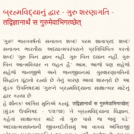
બ્રહ્મવિદ્યાનું દ્વાર - ગુરુ શરણાગતિ -
तद्विज्ञानार्थं स गुरुमेवाभिगत्व्छेत्
'ગુરુ'! ભારતવર્ષનો સનાતન શબ્દ! પરમ શાતાપ્રદ શબ્દ!
સનાતન ભારતીય અધ્યાત્મપરંપરાને પ્રતિબિંબિત કરતો
શબ્દ! 'ગુરુ બિન જ્ઞાન નહીં, ગુરુ બિન ધ્યાન નહીં, ગુરુ
બિન આત્મવિચાર ન લહત હૈ.' આમ, આજે પણ સહેજે
સહેજે જનજીભે અને જનજીવનમાં ગુરુશરણાગતિનો
સિદ્ધાંત ઘૂંટાતો રહ્યો છે તેનું કારણ આવાં શાસ્ત્રો છે. આ
મુંડક ઉપનિષદમાં 'ગુરુ'ને બ્રહ્મવિદ્યાના સાક્ષાત્કાર માટેનું
દ્વાર કહ્યા છે.
હે શૌનક! અંગિરા મુનિએ કહ્યું, ‘तद्विज्ञानार्थं स गुरुमेवाभिगत्व्छेत्’
(મુંડક ઉપનિષદ - ૧/૨/૧૨) 'તે બ્રહ્મવિદ્યાના વિજ્ઞાન,
કહેતાં સાક્ષાત્કાર માટે તો ગુરુ પાસે જ જવું પડે.'
અધ્યાત્મસાધનાની જીવનદોરીસમું આ વાક્ય અંગિરાજી