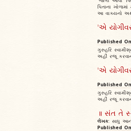
'જોગી આવો' પિ
પિતાના ખોળામાં 
આ વાક્યનો અર્
'એ યોગીવર 
Published O
ગુરુહરિ સ્વામીશ
અહીં રજૂ કરવાન
'એ યોગીવર 
Published O
ગુરુહરિ સ્વામીશ
અહીં રજૂ કરવાન
॥ સંત તે સ
લેખક
: સાધુ આન
Published O