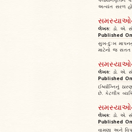
પલાયનવૃત્તિને પડક
અત્યંત સરળ હોય 
સમસ્યાઓના
લેખક
: ડો. એ. સ
Published O
સુખ-દુઃખ માપન
માટેનો જ સતત પુ
સમસ્યાઓના
લેખક
: ડો. એ. સ
Published O
ઈર્ષ્યાગ્નિનું 
છે. કેટલીક વ્ય
સમસ્યાઓના
લેખક
: ડો. એ. સ
Published O
વામણા અને વિપર