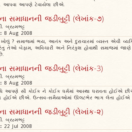
ી આપવા આપણે ટેવાયેલા છીએ.
 સમાધાનની જડીબુટ્ટી (લેખાંક-૭)
ી. બ્રહ્મભટ્ટ
n:
8 Aug 2008
ખોલું ? સમાજમાં ભય, આતંક અને દુરાચારમાં વ્યસ્ત એવી વ્યક
ંતુ તેઓ બેફામ, અવિચારી અને નિરંકુશ હોવાથી સમાજમાં જાણે ત
ે.
 સમાધાનની જડીબુટ્ટી (લેખાંક-3)
ી. બ્રહ્મભટ્ટ
n:
8 Aug 2008
ધિ આપણે સૌ કોઈક ને કોઈક ધર્મમાં આસ્થા ધરાવતા હોઈએ છીએ;
ા હોઈએ છીએ. ઉત્સવ-સમૈયાઓમાં ઊલટભેર ભાગ લેતા હોઈએ
 સમાધાનની જડીબુટ્ટી (લેખાંક-૨)
ી. બ્રહ્મભટ્ટ
n:
22 Jul 2008