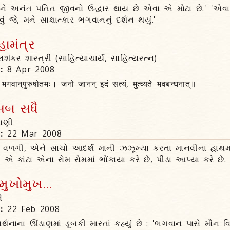
રીને અનંત પતિત જીવનો ઉદ્ધાર થાય છે એવા એ મોટા છે.' 'એવા સ
ં જે, મને સાક્ષાત્કાર ભગવાનનું દર્શન થયું.'
હામંત્ર
લશંકર શાસ્ત્રી (સાહિત્યાચાર્ય, સાહિત્યરત્ન)
n:
8 Apr 2008
म, भगवान्‌पुरुषोतमः। जनो जानन्‌ इदं सत्यं, मुत्व्यते भवबन्घनात्‌॥
સબ સધૈ
દાણી
n:
22 Mar 2008
ને વળગી, એને સાચો આદર્શ માની ઝઝૂમ્યા કરતા માનવીના હાથમ
 એ કાંટા એના રોમ રોમમાં ભોંકાયા કરે છે, પીડા આપ્યા કરે છે.
મુખોમુખ...
ે
n:
22 Feb 2008
ર્થનાના ઊંડાણમાં ડૂબકી મારતાં કહ્યું છે : 'ભગવાન પાસે મૌન 