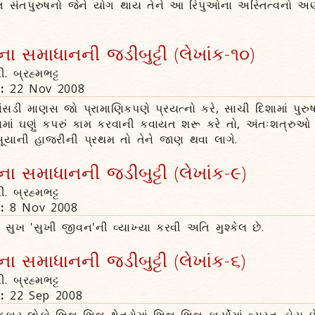
ીત સંતપુરુષનો જેને યોગ થાય તેને આ રિપુઓના અસ્તિત્વનો
 સમાધાનની જડીબુટ્ટી (લેખાંક-૧૦)
ી. બ્રહ્મભટ્ટ
n:
22 Nov 2008
ંસડી માણસ જો પ્રામાણિકપણે પ્રયત્નો કરે, સાચી દિશામાં પુરુષા
ાણમાં ઘણું કપરું કામ કરવાની કવાયત શરૂ કરે તો, અંતઃશત્રુઓ 
-અસૂયાની હાજરીની પ્રથમ તો તેને જાણ થવા લાગે.
 સમાધાનની જડીબુટ્ટી (લેખાંક-૯)
ી. બ્રહ્મભટ્ટ
n:
8 Nov 2008
ુખ 'સુખી જીવન'ની વ્યાખ્યા કરવી અતિ મુશ્કેલ છે.
 સમાધાનની જડીબુટ્ટી (લેખાંક-૬)
ી. બ્રહ્મભટ્ટ
n:
22 Sep 2008