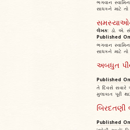
ભગવાન સ્વામિના
સાધકને માટે ત
સમસ્યાઓના
લેખક
: ડો. એ. સ
Published O
ભગવાન સ્વામિના
સાધકને માટે ત
અબધુત પીવ
Published O
તે દિવસે સવારે
મુલાકાત પૂરી થઈ
બિરદતણી બ
Published O