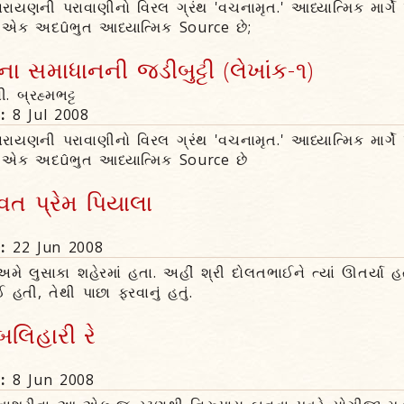
રાયણની પરાવાણીનો વિરલ ગ્રંથ 'વચનામૃત.' આધ્યાત્મિક માર્ગે
ો એક અદûભુત આધ્યાત્મિક Source છે;
 સમાધાનની જડીબુટ્ટી (લેખાંક-૧)
ી. બ્રહ્મભટ્ટ
n:
8 Jul 2008
રાયણની પરાવાણીનો વિરલ ગ્રંથ 'વચનામૃત.' આધ્યાત્મિક માર્ગે
ો એક અદûભુત આધ્યાત્મિક Source છે
ત પ્રેમ પિયાલા
n:
22 Jun 2008
 અમે લુસાકા શહેરમાં હતા. અહીં શ્રી દોલતભાઈને ત્યાં ઊતર્યા હ
 હતી, તેથી પાછા ફરવાનું હતું.
લિહારી રે
n:
8 Jun 2008