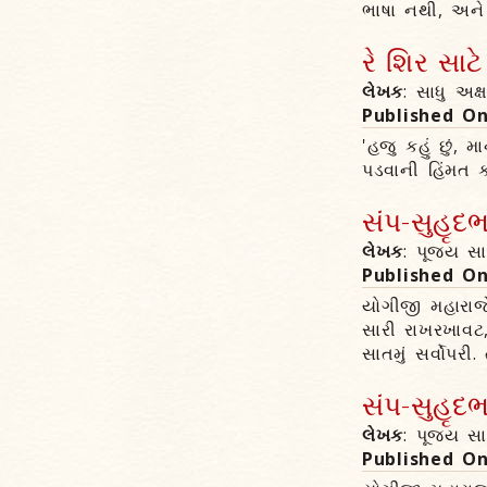
ભાષા નથી, અને 
રે શિર સાટ
લેખક
: સાધુ અક
Published O
'હજુ કહું છું,
પડવાની હિંમત 
સંપ-સુહૃદ
લેખક
: પૂજ્ય સ
Published O
યોગીજી મહારાજે
સારી રાખરખાવટ,
સાતમું સર્વોપર
સંપ-સુહૃદ
લેખક
: પૂજ્ય સ
Published O