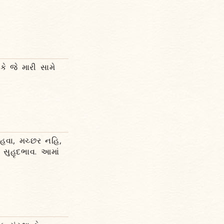
ે જે મારી સામે
 હવા, મચ્છર નહિ,
 સુહૃદભાવ. આમાં