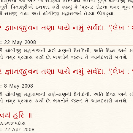
તાશ્રીના આ એક જ રટણથી નિરૂપાય બનતા પુત્રે યોગીજી મહાર
મૂકી. પિતાશ્રીએ ઇનકાર કરી કહ્યું કે 'પ્રગટ રોટલા વગર ભૂખ ભા
થ સમજી ગયા અને યોગીજી મહારાજને તેડવા ઊપડ્યા.
જ્ઞાનજીવન તણા પાયે નમું સર્વદા...'(લેખ : 
n:
22 May 2008
્રી યોગીજી મહારાજની ક્ષણે-ક્ષણની દૈનંદિની, અતિ દિવ્ય અને મં
ો નમ્ર પ્રયાસ કર્યો છે. ભક્તોને જરૂર તે આનંદકારી બનશે.
જ્ઞાનજીવન તણા પાયે નમું સર્વદા...'(લેખ : 
n:
8 May 2008
્રી યોગીજી મહારાજની ક્ષણે-ક્ષણની દૈનંદિની, અતિ દિવ્ય અને મં
ો નમ્ર પ્રયાસ કર્યો છે. ભક્તોને જરૂર તે આનંદકારી બનશે.
્વયં હરિ ॥
ંદસ્વરૂપદાસ
n:
22 Apr 2008