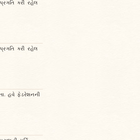
 પ્રગતિ કરી રહેલ
 પ્રગતિ કરી રહેલ
તા. હવે ફેડરેશનની