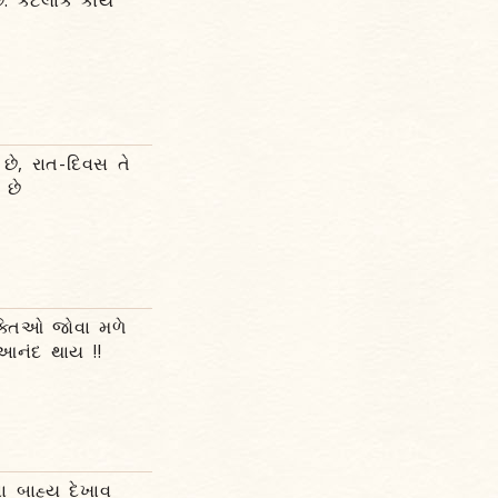
ે. કેટલાંક કાર્ય
છે, રાત-દિવસ તે
 છે
્યક્તિઓ જોવા મળે
 આનંદ થાય !!
ા બાહ્ય દેખાવ