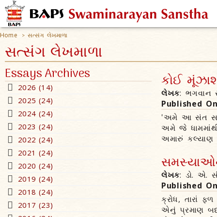
Home
સત્સંગ લેખમાળા
>
સત્સંગ લેખમાળા
Essays Archives
કોઈ મૂંઝાશો
2026 (14)
લેખક
: ભગવાન સ
2025 (24)
Published O
2024 (24)
'અમે આ સંત સહ
2023 (24)
અમે જે ધામમાંથ
અમારું કલ્યાણ થ
2022 (24)
2021 (24)
સમસ્યાઓના
2020 (24)
લેખક
: ડો. એ. સ
2019 (24)
Published O
2018 (24)
ક્રોધ, તારાં ફ
2017 (23)
એનું પ્રમાણ બદ