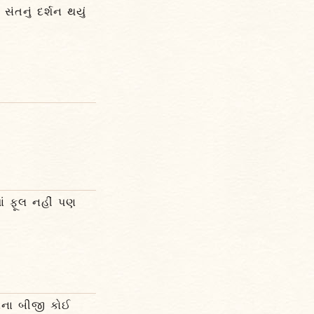
ંતનું દર્શન થયું
ાં ફૂલ નહીં પણ
વિના બીજી કોઈ