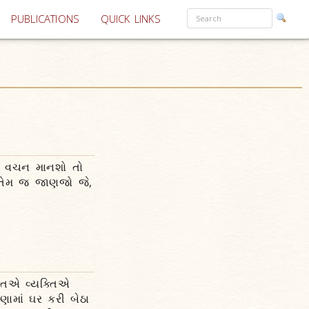
PUBLICATIONS
QUICK LINKS
ં વચન માનશો તો
ણ તેમ જ જાણજો જે,
્તિએ વ્યક્તિએ
ણામાં ઘર કરી બેઠા