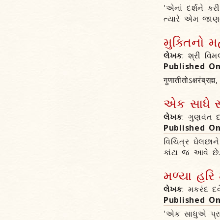
'એનાં દર્શને ક
ત્યારે એમ જાણવુ
મુક્તિનો મ
લેખક
: શ્રી વિમ
Published O
गुणातीतोऽक्षरंब्रह्
એક સાધે 
લેખક
: ગુણવંત 
Published O
વિચિત્ર ઘેલછા
કાંટા જ આવે છે.
મળ્યા હરિ 
લેખક
: મકરંદ દવ
Published O
'એક સાધુએ પ્રા