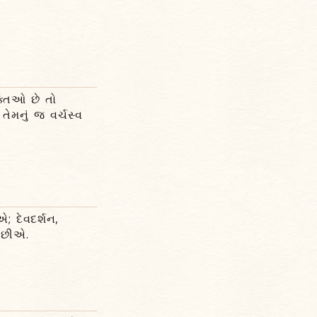
્તિઓ છે તો
ેમનું જ વર્ચસ્વ
 દેવદર્શન,
 છીએ.