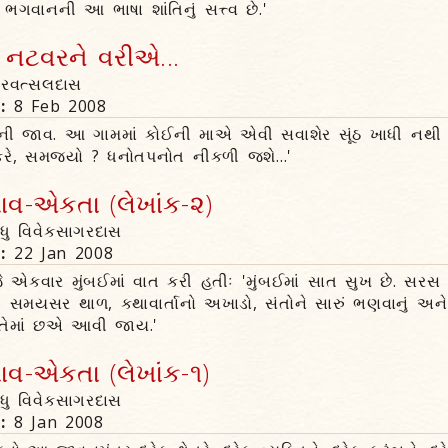
ભગવાનની આ ભાષા શાંતિનું સત્ત્વ છે.'
ે નટવરને વરીએ...
્ષરવત્સલદાસ
n:
8 Feb 2008
 માની જાવ. આ ગામમાં કોઈની માએ એવી સવાશેર સૂંઠ ખાધી નથી ક
કરે, સમજ્યો ? ધનોતપનોત નીકળી જશે...'
ભાવ-એકતા (લેખાંક-૨)
ાધુ વિવેકસાગરદાસ
n:
22 Jan 2008
 એકવાર મુંબઈમાં વાત કરી હતીઃ 'મુંબઈમાં સાત સુખ છે. સરસ
 સમયસર થાળ, કથાવાર્તાનો અખાડો, સંતોને સારું ભણવાનું અને
ી. તેમાં છએ આવી જાય.'
ભાવ-એકતા (લેખાંક-૧)
ાધુ વિવેકસાગરદાસ
n:
8 Jan 2008