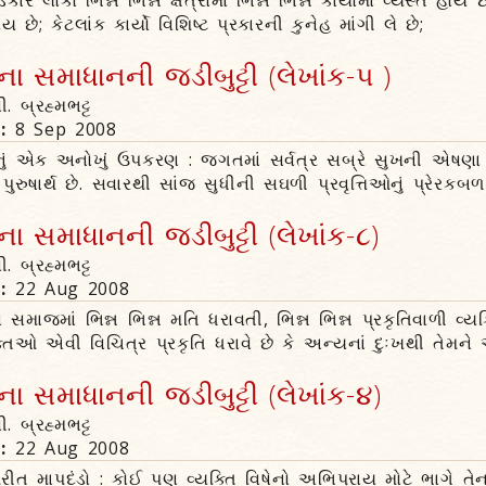
ાર લોકો ભિન્ન ભિન્ન ક્ષેત્રોમાં ભિન્ન ભિન્ન કાર્યોમાં વ્યસ્ત હોય છ
છે; કેટલાંક કાર્યો વિશિષ્ટ પ્રકારની કુનેહ માંગી લે છે;
 સમાધાનની જડીબુટ્ટી (લેખાંક-૫ )
ી. બ્રહ્મભટ્ટ
n:
8 Sep 2008
નું એક અનોખું ઉપકરણ : જગતમાં સર્વત્ર સબ્રે સુખની એષણા 
રુષાર્થ છે. સવારથી સાંજ સુધીની સઘળી પ્રવૃત્તિઓનું પ્રેરકબળ
 સમાધાનની જડીબુટ્ટી (લેખાંક-૮)
ી. બ્રહ્મભટ્ટ
n:
22 Aug 2008
ઠારણ સમાજમાં ભિન્ન ભિન્ન મતિ ધરાવતી, ભિન્ન ભિન્ન પ્રકૃતિવાળી વ
ક્તિઓ એવી વિચિત્ર પ્રકૃતિ ધરાવે છે કે અન્યનાં દુઃખથી તેમને
 સમાધાનની જડીબુટ્ટી (લેખાંક-૪)
ી. બ્રહ્મભટ્ટ
n:
22 Aug 2008
ીત માપદંડો : કોઈ પણ વ્યક્તિ વિષેનો અભિપ્રાય મોટે ભાગે તેન