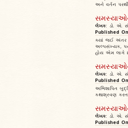
અને વર્તન પરથ
સમસ્યાઓના
લેખક
: ડો. એ. સ
Published O
ક્યાં જઈ અંતર 
અલ્પસંખ્યક, પર
હોય એમ લાગે છ
સમસ્યાઓના
લેખક
: ડો. એ. સ
Published O
અભિશાપિત બુદ્
કથાશ્રવણ કરત
સમસ્યાઓના
લેખક
: ડો. એ. સ
Published O