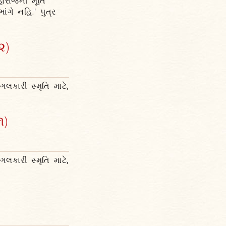
ાજની મૂર્તિ
ંગે નહિ.' પુત્ર
૨)
ગલકારી સ્મૃતિ માટે,
૧)
ગલકારી સ્મૃતિ માટે,