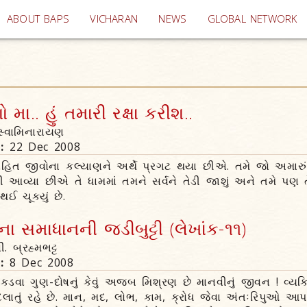
(current)
ABOUT BAPS
VICHARAN
NEWS
GLOBAL NETWORK
 મા.. હું તમારી રક્ષા કરીશ..
્વામિનારાયણ
n:
22 Dec 2008
િત જીવોના કલ્યાણને અર્થે પ્રગટ થયા છીએ. તમે જો અમારુ
ી આવ્યા છીએ તે ધામમાં તમને સર્વને તેડી જાશું અને તમે પ
ઈ ચૂક્યું છે.
 સમાધાનની જડીબુટ્ટી (લેખાંક-૧૧)
ી. બ્રહ્મભટ્ટ
n:
8 Dec 2008
ળ કડવા ગુણ-દોષનું કેવું અજબ મિશ્રણ છે માનવીનું જીવન ! વ્યક
લાતું રહે છે. માન, મદ, લોભ, કામ, ક્રોધ જેવા અંતઃરિપુઓ આપ