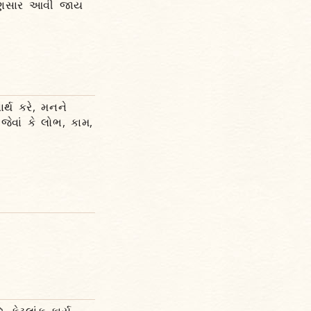
 અણસાર આવી જાય
ર્થ કરે, મનને
જેવાં કે લોભ, કામ,