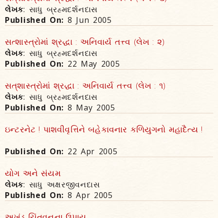
લેખક
: સાધુ બ્રહ્મદર્શનદાસ
Published On:
8 Jun 2005
સત્શાસ્ત્રોમાં શ્રદ્ધા : અનિવાર્ય તત્ત્વ (લેખ : ૨)
લેખક
: સાધુ બ્રહ્મદર્શનદાસ
Published On:
22 May 2005
સત્‌શાસ્ત્રોમાં શ્રદ્ધા : અનિવાર્ય તત્ત્વ (લેખ : ૧)
લેખક
: સાધુ બ્રહ્મદર્શનદાસ
Published On:
8 May 2005
ઇન્ટરનેટ ! પાશવીવૃત્તિને બહેકાવનાર કળિયુગનો મહાદૈત્ય !
Published On:
22 Apr 2005
યોગ અને સંયમ
લેખક
: સાધુ અક્ષરજીવનદાસ
Published On:
8 Apr 2005
અખંડ ચિંતવનના ઉપાય..