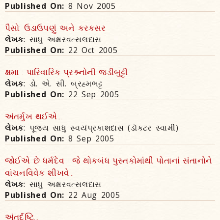
Published On:
8 Nov 2005
પૈસો: ઉડાઉપણું અને કરકસર
લેખક
: સાધુ અક્ષરવત્સલદાસ
Published On:
22 Oct 2005
ક્ષમા : પારિવારિક પ્રશ્ર્નોની જડીબુટ્ટી
લેખક
: ડો. એ. સી. બ્રહ્મભટ્ટ
Published On:
22 Sep 2005
અંતર્મુખ થઈએ...
લેખક
: પૂજ્ય સાધુ સ્વયંપ્રકાશદાસ (ડૉક્ટર સ્વામી)
Published On:
8 Sep 2005
જોઈએ છે ધર્મદેવ ! જે થોકબંધ પુસ્તકોમાંથી પોતાનાં સંતાનોને
વાંચનવિવેક શીખવે...
લેખક
: સાધુ અક્ષરવત્સલદાસ
Published On:
22 Aug 2005
અંતર્દૃષ્ટિ...