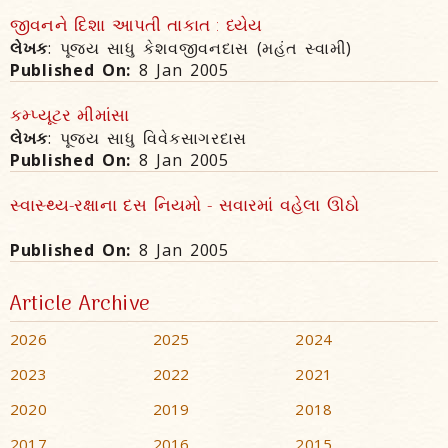
જીવનને દિશા આપતી તાકાત : ધ્યેય
લેખક
: પૂજ્ય સાધુ કેશવજીવનદાસ (મહંત સ્વામી)
Published On:
8 Jan 2005
કમ્પ્યૂટર મીમાંસા
લેખક
: પૂજ્ય સાધુ વિવેકસાગરદાસ
Published On:
8 Jan 2005
સ્વાસ્થ્ય-રક્ષાના દસ નિયમો - સવારમાં વહેલા ઊઠો
Published On:
8 Jan 2005
Article Archive
2026
2025
2024
2023
2022
2021
2020
2019
2018
2017
2016
2015