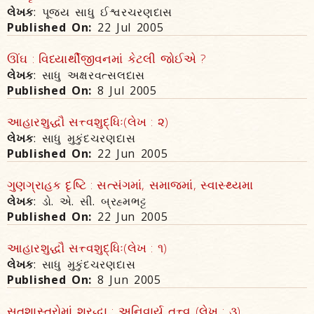
લેખક
: પૂજ્ય સાધુ ઈશ્વરચરણદાસ
Published On:
22 Jul 2005
ઊંઘ : વિધ્યાર્થીજીવનમાં કેટલી જોઈએ ?
લેખક
: સાધુ અક્ષરવત્સલદાસ
Published On:
8 Jul 2005
આહારશુદ્ધૌ સત્ત્વશુદ્ધિઃ(લેખ : ૨)
લેખક
: સાધુ મુકુંદચરણદાસ
Published On:
22 Jun 2005
ગુણગ્રાહક દૃષ્ટિ : સત્સંગમાં, સમાજમાં, સ્વાસ્થ્યમા
લેખક
: ડો. એ. સી. બ્રહ્મભટ્ટ
Published On:
22 Jun 2005
આહારશુદ્ધૌ સત્ત્વશુદ્ધિઃ(લેખ : ૧)
લેખક
: સાધુ મુકુંદચરણદાસ
Published On:
8 Jun 2005
સત્‌શાસ્ત્રોમાં શ્રદ્ધા : અનિવાર્ય તત્ત્વ (લેખ : ૩)