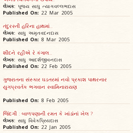
લેખક
: પૂજ્ય સાધુ ત્યાગવલ્લભદાસ
Published On:
22 Mar 2005
તંદુરસ્તી હરિના હાથમાં...
લેખક
: સાધુ અમૃતવદનદાસ
Published On:
8 Mar 2005
શીદને રહીએ રે કંગાલ...
લેખક
: સાધુ આદર્શજીવનદાસ
Published On:
22 Feb 2005
ગુજરાતના સંસ્કાર ઘડતરમાં નવો પ્રકાશ પાથરનાર
યુગપ્રવર્તક ભગવાન સ્વામિનારાયણ
Published On:
8 Feb 2005
જિંદગી : બાળપણાની રમત કે ખાંડાંનાં ખેલ ?
લેખક
: સાધુ વિવેકપ્રિયદાસ
Published On:
22 Jan 2005