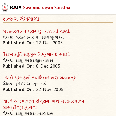
સત્સંગ લેખમાળા
બ્રહ્મસ્વરૂપ પ્રાગજી ભક્તની વાણી...
લેખક
: બ્રહ્મસ્વરૂપ પ્રાગજીભક્ત
Published On:
22 Dec 2005
વૈરાગ્યમૂર્તિ સદ્‌ગુરુ નિષ્કુળાનંદ સ્વામી
લેખક
: સાધુ અક્ષરજીવનદાસ
Published On:
8 Dec 2005
...અને પ્રગટ્યો સ્વામિનારાયણ મહામંત્ર
લેખક
: હર્ષદરાય ત્રિ. દવે
Published On:
22 Nov 2005
ભારતીય સ્વાતંત્ર્ય સંગ્રામ અને બ્રહ્મસ્વરૂપ
શાસ્ત્રીજીમહારાજ
લેખક
: સાધુ અક્ષરવત્સલદાસ