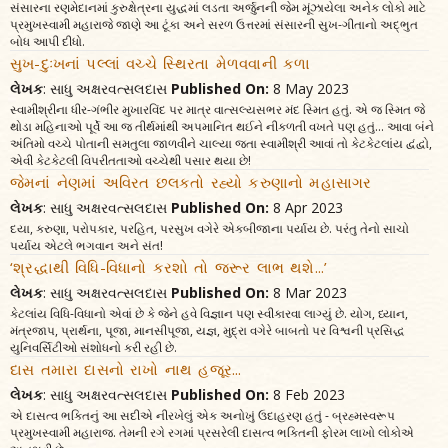
સંસારના રણમેદાનમાં કુરુક્ષેત્રના યુદ્ધમાં લડતા અર્જુનની જેમ મૂંઝાયેલા અનેક લોકો માટે
પ્રમુખસ્વામી મહારાજે જાણે આ ટૂંકા અને સરળ ઉત્તરમાં સંસારની સુખ-ગીતાનો અદ્ભુત
બોધ આપી દીધો.
સુખ-દુઃખનાં પલ્લાં વચ્ચે સ્થિરતા મેળવવાની કળા
લેખક
: સાધુ અક્ષરવત્સલદાસ
Published On:
8 May 2023
સ્વામીશ્રીના ધીર-ગંભીર મુખારવિંદ પર માત્ર વાત્સલ્યસભર મંદ સ્મિત હતું. એ જ સ્મિત જે
થોડા મહિનાઓ પૂર્વે આ જ તીર્થમાંથી અપમાનિત થઈને નીકળતી વખતે પણ હતું... આવા બંને
અંતિમો વચ્ચે પોતાની સમતુલા જાળવીને ચાલ્યા જતા સ્વામીશ્રી આવાં તો કેટકેટલાંય દ્વંદ્વો,
એવી કેટકેટલી વિપરીતતાઓ વચ્ચેથી પસાર થયા છે!
જેમનાં નેણમાં અવિરત છલકતો રહ્યો કરુણાનો મહાસાગર
લેખક
: સાધુ અક્ષરવત્સલદાસ
Published On:
8 Apr 2023
દયા, કરુણા, પરોપકાર, પરહિત, પરસુખ વગેરે એકબીજાના પર્યાય છે. પરંતુ તેનો સાચો
પર્યાય એટલે ભગવાન અને સંત!
‘શ્રદ્ધાથી વિધિ-વિધાનો કરશો તો જરૂર લાભ થશે...’
લેખક
: સાધુ અક્ષરવત્સલદાસ
Published On:
8 Mar 2023
કેટલાંય વિધિ-વિધાનો એવાં છે કે જેને હવે વિજ્ઞાન પણ સ્વીકારવા લાગ્યું છે. યોગ, ધ્યાન,
મંત્રજાપ, પ્રાર્થના, પૂજા, માનસીપૂજા, યજ્ઞ, મુદ્રા વગેરે બાબતો પર વિશ્વની પ્રસિદ્ધ
યુનિવર્સિટીઓ સંશોધનો કરી રહી છે.
દાસ તમારા દાસનો રાખો નાથ હજૂર...
લેખક
: સાધુ અક્ષરવત્સલદાસ
Published On:
8 Feb 2023
એ દાસત્વ ભક્તિનું આ સદીએ નીરખેલું એક અનોખું ઉદાહરણ હતું - બ્રહ્મસ્વરૂપ
પ્રમુખસ્વામી મહારાજ. તેમની રગે રગમાં પ્રસરેલી દાસત્વ ભક્તિની ફોરમ લાખો લોકોએ