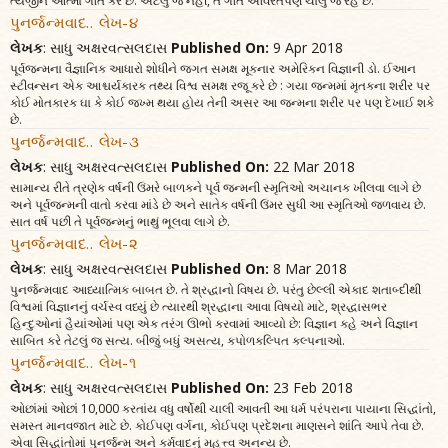
ત્યજીને આત્મા ગતિ કરે છે. એટલું જ નહીં, તે ગતિ અવિરતપણે ચાલુ જ રહે છે.’
પુનર્જન્મવાદ.. લેખ-૪
લેખક
: સાધુ અક્ષરવત્સલદાસ
Published On:
9 Apr 2018
પૂર્વજન્મના વૈજ્ઞાનિક આધારો શોધીને જગત સમક્ષ મૂકનાર અમેરિકન વિજ્ઞાની ડો. ઈઆન
સ્ટીવન્સન એક આશ્ચર્યકારક તથ્ય વિશ્વ સમક્ષ રજૂ કરે છે : ગયા જન્મમાં મૃતકના શરીર પર
કોઈ મોતકારક ઘા કે કોઈ જખ્મ થયા હોય તેની અસર આ જન્મના શરીર પર પણ દેખાઈ શકે
છે.
પુનર્જન્મવાદ.. લેખ-૩
લેખક
: સાધુ અક્ષરવત્સલદાસ
Published On:
22 Mar 2018
સામાન્ય રીતે ત્રણેક વર્ષની ઉંમરે બાળકને પૂર્વ જન્મની સ્મૃતિઓ અચાનક ખીલવા લાગે છે
અને પૂર્વજન્મની વાતો કરવા માંડે છે અને સાતેક વર્ષની ઉંમર સુધી આ સ્મૃતિઓ જળવાય છે.
સાત વર્ષ પછી તે પૂર્વજન્મનું ભાથું ભૂલવા લાગે છે.
પુનર્જન્મવાદ.. લેખ-૨
લેખક
: સાધુ અક્ષરવત્સલદાસ
Published On:
8 Mar 2018
પુનર્જન્મવાદ આધ્યાત્મિક બાબત છે. તે શ્રદ્ધાનો વિષય છે. પરંતુ છેલ્લી એકાદ શતાબ્દીથી
વિશ્વમાં વિજ્ઞાનનું વર્ચસ્વ વધ્યું છે ત્યારથી શ્રદ્ધાના આવા વિષયો માટે, શ્રદ્ધાસભર
હિન્દુઓનાં હૈયાંઓમાં પણ એક તરંગ ઊભો કરવામાં આવ્યો છે: વિજ્ઞાન કહે અને વિજ્ઞાન
સાબિત કરે તેટલું જ સત્ય. બીજું બધું અસત્ય, કપોળકલ્પિત કલ્પનાઓ.
પુનર્જન્મવાદ.. લેખ-૧
લેખક
: સાધુ અક્ષરવત્સલદાસ
Published On:
23 Feb 2018
ઓછાંમાં ઓછાં 10,000 કરતાંય વધુ વર્ષોથી ચાલી આવતી આ ધર્મ પરંપરાના પાયાના સિદ્ધાંતો,
સમસ્ત માનવજાત માટે છે. કોઈપણ વર્ગના, કોઈપણ પ્રદેશના માણસને શાંતિ આપે તેવા છે.
એવા સિદ્ધાંતોમાં પુનર્જન્મ અને કર્મવાદનું મહત્ત્વ અનન્ય છે.