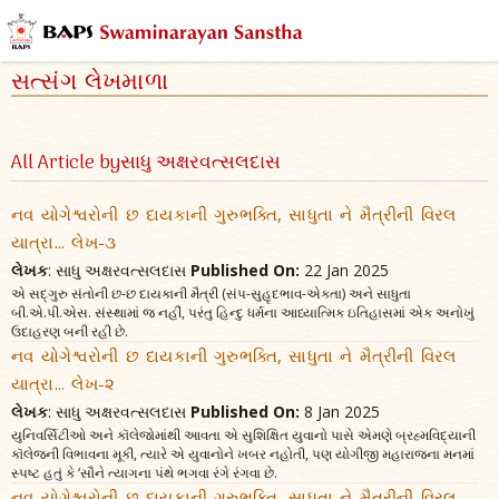
સત્સંગ લેખમાળા
All Article byસાધુ અક્ષરવત્સલદાસ
નવ યોગેશ્વરોની છ દાયકાની ગુરુભક્તિ, સાધુતા ને મૈત્રીની વિરલ
યાત્રા... લેખ-૩
લેખક
: સાધુ અક્ષરવત્સલદાસ
Published On:
22 Jan 2025
એ સદ્‌ગુરુ સંતોની છ-છ દાયકાની મૈત્રી (સંપ-સુહૃદભાવ-એકતા) અને સાધુતા
બી.એ.પી.એસ. સંસ્થામાં જ નહીં, પરંતુ હિન્દુ ધર્મના આધ્યાત્મિક ઇતિહાસમાં એક અનોખું
ઉદાહરણ બની રહી છે.
નવ યોગેશ્વરોની છ દાયકાની ગુરુભક્તિ, સાધુતા ને મૈત્રીની વિરલ
યાત્રા... લેખ-૨
લેખક
: સાધુ અક્ષરવત્સલદાસ
Published On:
8 Jan 2025
યુનિવર્સિટીઓ અને કૉલેજોમાંથી આવતા એ સુશિક્ષિત યુવાનો પાસે એમણે બ્રહ્મવિદ્યાની
કૉલેજની વિભાવના મૂકી, ત્યારે એ યુવાનોને ખબર નહોતી, પણ યોગીજી મહારાજના મનમાં
સ્પષ્ટ હતું કે ‘સૌને ત્યાગના પંથે ભગવા રંગે રંગવા છે.
નવ યોગેશ્વરોની છ દાયકાની ગુરુભક્તિ, સાધુતા ને મૈત્રીની વિરલ