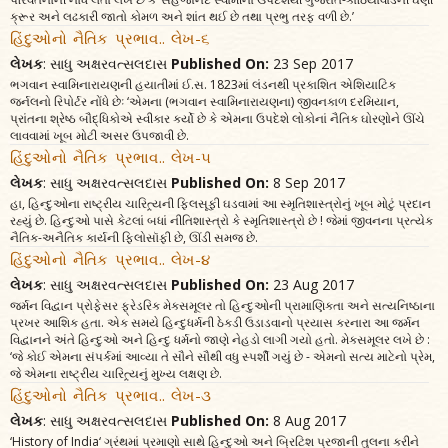
ક્રૂર અને લઢકારી જાતો કોમળ અને શાંત થઈ છે તથા પ્રભુ તરફ વળી છે.’
હિંદુઓનો નૈતિક પ્રભાવ.. લેખ-૬
લેખક
: સાધુ અક્ષરવત્સલદાસ
Published On:
23 Sep 2017
ભગવાન સ્વામિનારાયણની હયાતીમાં ઈ.સ. 1823માં લંડનથી પ્રકાશિત એશિયાટિક
જર્નલનો રિપોર્ટર નોંધે છેઃ ‘એમના (ભગવાન સ્વામિનારાયણના) જીવનકાળ દરમિયાન,
પ્રાંતના શ્રેષ્ઠ બૌદ્ધિકોએ સ્વીકાર કર્યો છે કે એમના ઉપદેશે લોકોનાં નૈતિક ઘોરણોને ઊંચે
લાવવામાં ખૂબ મોટી અસર ઉપજાવી છે.
હિંદુઓનો નૈતિક પ્રભાવ.. લેખ-૫
લેખક
: સાધુ અક્ષરવત્સલદાસ
Published On:
8 Sep 2017
હા, હિન્દુઓના રાષ્ટ્રીય ચારિત્ર્યની ફિલસૂફી ઘડવામાં આ સ્મૃતિશાસ્ત્રોનું ખૂબ મોટું પ્રદાન
રહ્યું છે. હિન્દુઓ પાસે કેટલાં બધાં નીતિશાસ્ત્રો કે સ્મૃતિશાસ્ત્રો છે ! જેમાં જીવનના પ્રત્યેક
નૈતિક-અનૈતિક કાર્યની ફિલોસૉફી છે, ઊંડી સમજ છે.
હિંદુઓનો નૈતિક પ્રભાવ.. લેખ-૪
લેખક
: સાધુ અક્ષરવત્સલદાસ
Published On:
23 Aug 2017
જર્મન વિદ્વાન પ્રોફેસર ફ્રેડરિક મેક્સમૂલર તો હિન્દુઓની પ્રામાણિકતા અને સત્યનિષ્ઠાના
પ્રખર આશિક હતા. એક સમયે હિન્દુધર્મની ઠેકડી ઉડાડવાનો પ્રયાસ કરનારા આ જર્મન
વિદ્વાનને અંતે હિન્દુઓ અને હિન્દુ ધર્મનો જાણે નેહડો લાગી ગયો હતો. મેક્સમૂલર લખે છે :
‘જે કોઈ એમના સંપર્કમાં આવ્યા તે સૌને સૌથી વધુ સ્પર્શી ગયું છે - એમનો સત્ય માટેનો પ્રેમ,
જે એમના રાષ્ટ્રીય ચારિત્ર્યનું મુખ્ય લક્ષણ છે.
હિંદુઓનો નૈતિક પ્રભાવ.. લેખ-૩
લેખક
: સાધુ અક્ષરવત્સલદાસ
Published On:
8 Aug 2017
‘History of India‘ ગ્રંથમાં પ્રમાણો સાથે હિન્દુઓ અને બ્રિટિશ પ્રજાની તુલના કરીને