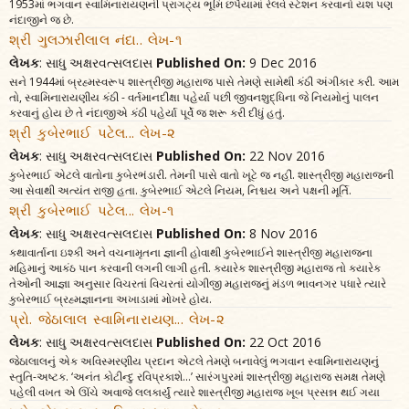
1953માં ભગવાન સ્વામિનારાયણની પ્રાગટ્ય ભૂમિ છપૈયામાં રેલવે સ્ટેશન કરવાનો યશ પણ
નંદાજીને જ છે.
શ્રી ગુલઝારીલાલ નંદા.. લેખ-૧
લેખક
: સાધુ અક્ષરવત્સલદાસ
Published On:
9 Dec 2016
સને 1944માં બ્રહ્મસ્વરૂપ શાસ્ત્રીજી મહારાજ પાસે તેમણે સામેથી કંઠી અંગીકાર કરી. આમ
તો, સ્વામિનારાયણીય કંઠી - વર્તમાનદીક્ષા પહેર્યા પછી જીવનશુદ્ધિના જે નિયમોનું પાલન
કરવાનું હોય છે તે નંદાજીએ કંઠી પહેર્યા પૂર્વે જ શરૂ કરી દીધું હતું.
શ્રી કુબેરભાઈ પટેલ... લેખ-૨
લેખક
: સાધુ અક્ષરવત્સલદાસ
Published On:
22 Nov 2016
કુબેરભાઈ એટલે વાતોના કુબેરભંડારી. તેમની પાસે વાતો ખૂટે જ નહીં. શાસ્ત્રીજી મહારાજની
આ સેવાથી અત્યંત રાજી હતા. કુબેરભાઈ એટલે નિયમ, નિશ્ચય અને પક્ષની મૂર્તિ.
શ્રી કુબેરભાઈ પટેલ... લેખ-૧
લેખક
: સાધુ અક્ષરવત્સલદાસ
Published On:
8 Nov 2016
કથાવાર્તાના ઇશ્કી અને વચનામૃતના જ્ઞાની હોવાથી કુબેરભાઈને શાસ્ત્રીજી મહારાજના
મહિમાનું આકંઠ પાન કરવાની લગની લાગી હતી. ક્યારેક શાસ્ત્રીજી મહારાજ તો ક્યારેક
તેઓની આજ્ઞા અનુસાર વિચરતાં વિચરતાં યોગીજી મહારાજનું મંડળ ભાવનગર પધારે ત્યારે
કુબેરભાઈ બ્રહ્મજ્ઞાનના અખાડામાં મોખરે હોય.
પ્રો. જેઠાલાલ સ્વામિનારાયણ... લેખ-૨
લેખક
: સાધુ અક્ષરવત્સલદાસ
Published On:
22 Oct 2016
જેઠાલાલનું એક અવિસ્મરણીય પ્રદાન એટલે તેમણે બનાવેલું ભગવાન સ્વામિનારાયણનું
સ્તુતિ-અષ્ટક. ‘અનંત કોટીન્દુ રવિપ્રકાશે...’ સારંગપુરમાં શાસ્ત્રીજી મહારાજ સમક્ષ તેમણે
પહેલી વખત એ ઊંચે અવાજે લલકાર્યું ત્યારે શાસ્ત્રીજી મહારાજ ખૂબ પ્રસન્ન થઈ ગયા