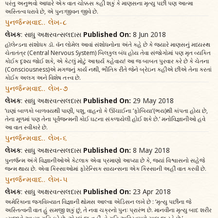
પરંતુ અનુભવો આધારે એક વાત ચોક્કસ કહી શકું કે માણસના મૃત્યુ પછી પણ આત્મા
અસ્તિત્વ ધરાવે છે, એ પુનઃજીવન જીવે છે.
પુનર્જન્મવાદ.. લેખ-૮
લેખક
: સાધુ અક્ષરવત્સલદાસ
Published On:
8 Jun 2018
હૉલેન્ડના સંશોધક ડૉ. વૅન લોમેલ આવાં સંશોધનોના અંતે કહે છે કે જ્યારે માણસનું મધ્યસ્થ
ચેતાતંત્ર (Central Nervous System) બિલકુલ બંધ હોય તેવા સંજોગોમાં પણ મૃત વ્યક્તિ
કોઈક દૃશ્ય જોઈ શકે, એ કેટલું મોટું આશ્ચર્ય કહેવાય! આ જ બાબત પુરવાર કરે છે કે ચેતના
(Consciousness)એ મગજનું કાર્ય નથી, ભૌતિક રીતે જેને બ્રેઇન કહીએ છીએ તેના કરતાં
કોઈક અલગ અને વિશેષ તત્ત્વ છે.
પુનર્જન્મવાદ.. લેખ-૭
લેખક
: સાધુ અક્ષરવત્સલદાસ
Published On:
29 May 2018
‘ઘણાં બાળકો બાળવયથી પાણી, પશુ, વાહનો કે ઊંચાઈના ‘ફોબિયા’(ભય)થી કાંપતા હોય છે,
તેના મૂળમાં પણ તેના પૂર્વજન્મની કોઈ ઘટના સંકળાયેલી હોઈ શકે છે.’ મનોવિજ્ઞાનીઓ હવે
આ વાત સ્વીકારે છે.
પુનર્જન્મવાદ.. લેખ-૬
લેખક
: સાધુ અક્ષરવત્સલદાસ
Published On:
8 May 2018
પુનર્જન્મ અંગે વિજ્ઞાનીઓએ કેટલાક એવા પ્રમાણો આપ્યા છે કે, જ્યાં વિશ્વાસનો સહેજે
જન્મ થાય છે. એવા કિસ્સાઓમાં ફોરેન્સિક સાયન્સના એક કિસ્સાની અહીં વાત કરવી છે.
પુનર્જન્મવાદ.. લેખ-૫
લેખક
: સાધુ અક્ષરવત્સલદાસ
Published On:
23 Apr 2018
અમેરિકાના જગવિખ્યાત વિજ્ઞાની થોમસ આલ્વા એડિસન લખે છે : ‘મૃત્યુ પછીના જે
અસ્તિત્વની વાત હું સમજી શકું છું, તે નવા ચક્રનો પુનઃ પ્રારંભ છે. માનવીના મૃત્યુ બાદ શરીર