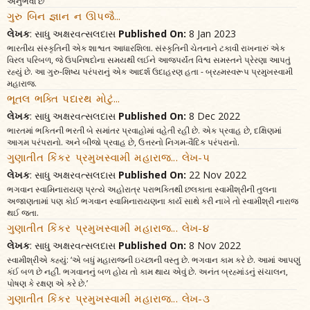
અનુભવી છે
ગુરુ બિન જ્ઞાન ન ઊપજૈ...
લેખક
: સાધુ અક્ષરવત્સલદાસ
Published On:
8 Jan 2023
ભારતીય સંસ્કૃતિની એક શાશ્વત આધારશિલા. સંસ્કૃતિની ચેતનાને ટકાવી રાખનારું એક
વિરલ પરિબળ, જે ઉપનિષદોના સમયથી લઈને આજપર્યંત વિશ્વ સમસ્તને પ્રેરણા આપતું
રહ્યું છે. આ ગુરુ-શિષ્ય પરંપરાનું એક આદર્શ ઉદાહરણ હતા - બ્રહ્મસ્વરૂપ પ્રમુખસ્વામી
મહારાજ.
ભૂતલ ભક્તિ પદારથ મોટું...
લેખક
: સાધુ અક્ષરવત્સલદાસ
Published On:
8 Dec 2022
ભારતમાં ભક્તિની ભરતી બે સમાંતર પ્રવાહોમાં વહેતી રહી છે. એક પ્રવાહ છે, દક્ષિણમાં
આગમ પરંપરાનો. અને બીજો પ્રવાહ છે, ઉત્તરનો નિગમ-વૈદિક પરંપરાનો.
ગુણાતીત કિંકર પ્રમુખસ્વામી મહારાજ... લેખ-૫
લેખક
: સાધુ અક્ષરવત્સલદાસ
Published On:
22 Nov 2022
ભગવાન સ્વામિનારાયણ પ્રત્યે અહોરાત્ર પરાભક્તિથી છલકાતા સ્વામીશ્રીની તુલના
અજાણતામાં પણ કોઈ ભગવાન સ્વામિનારાયણના કાર્ય સાથે કરી નાખે તો સ્વામીશ્રી નારાજ
થઈ જતા.
ગુણાતીત કિંકર પ્રમુખસ્વામી મહારાજ... લેખ-૪
લેખક
: સાધુ અક્ષરવત્સલદાસ
Published On:
8 Nov 2022
સ્વામીશ્રીએ કહ્યું: ‘એ બધું મહારાજની ઇચ્છાની વસ્તુ છે. ભગવાન કામ કરે છે. આમાં આપણું
કંઈ બળ છે નહીં. ભગવાનનું બળ હોય તો કામ થાય એવું છે. અનંત બ્રહ્માંડનું સંચાલન,
પોષણ કે રક્ષણ એ કરે છે.’
ગુણાતીત કિંકર પ્રમુખસ્વામી મહારાજ... લેખ-૩