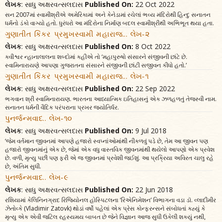
લેખક
: સાધુ અક્ષરવત્સલદાસ
Published On:
22 Oct 2022
સન 2007માં સ્વામીશ્રીએ અમેરિકામાં અને કેનેડામાં રચેલાં ભવ્ય મંદિરોથી હિન્દુ સનાતન
ધર્મનો ડંકો વાગ્યો હતો. ધુરંધરો આ મંદિરોના નિર્માણ બદલ સ્વામીશ્રીથી અભિભૂત થયા હતા.
ગુણાતીત કિંકર પ્રમુખસ્વામી મહારાજ... લેખ-૨
લેખક
: સાધુ અક્ષરવત્સલદાસ
Published On:
8 Oct 2022
કવીશ્વર ન્હાનાલાલના શબ્દોમાં કહીએ તો ‘મહાપુરુષો સંસારને સંજીવની છાંટે છે.
સ્વામિનારાયણે આપણા ગુજરાતના સંસારને સંજીવની છાંટી સજીવન કીધો હતો.’
ગુણાતીત કિંકર પ્રમુખસ્વામી મહારાજ... લેખ-૧
લેખક
: સાધુ અક્ષરવત્સલદાસ
Published On:
22 Sep 2022
ભગવાન શ્રી સ્વામિનારાયણ. ભારતના આધ્યાત્મિક ઇતિહાસનું એક ઝળહળતું તેજસ્વી નામ.
સનાતન ધર્મની વૈદિક પરંપરાના પ્રખર જ્યોતિર્ધર.
પુનર્જન્મવાદ.. લેખ-૧૦
લેખક
: સાધુ અક્ષરવત્સલદાસ
Published On:
9 Jul 2018
‘જેમ વર્તમાન જીવનમાં આપણે હજારો સ્વપ્નાંઓમાંથી નીકળવું પડે છે, તેમ આ જીવન પણ
હજારો જીવનમાંનું એક છે, જેમાં એક વધુ વાસ્તવિક જીવનમાંથી થયેલો આપણો એક પ્રવેશ
છે. વળી, મૃત્યુ પછી પણ ફરી એ જ જીવનમાં પ્રવેશી જઈશું. આ પ્રક્રિયા અવિરત ચાલુ રહે
છે, અંતિમ સુધી.
પુનર્જન્મવાદ.. લેખ-૯
લેખક
: સાધુ અક્ષરવત્સલદાસ
Published On:
22 Jun 2018
રશિયામાં કેલિનિનગ્રાદ રિજિયોનલ હોસ્પિટલના ‘રિએનિમેશન’ વિભાગના વડા ડૉ. વ્લાદીમીર
ઝેતોવ્કે (Vladimir Zatovk) થોડાં વર્ષો પહેલાં એક પ્રેસ કોન્ફરન્સને સંબોધતાં કહ્યું કે
મૃત્યુ એક એવી જટિલ રહસ્યમય બાબત છે જેને વિજ્ઞાન આજ સુધી ઉકેલી શક્યું નથી,