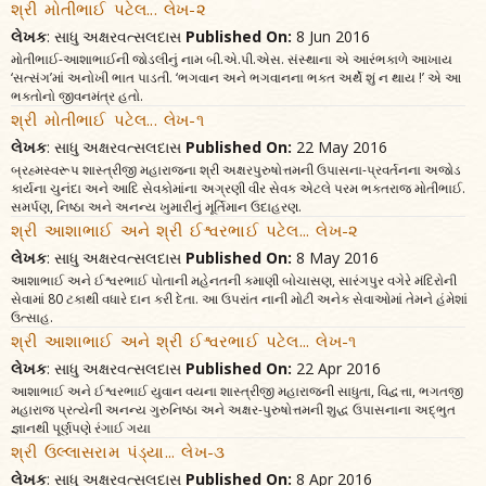
શ્રી મોતીભાઈ પટેલ... લેખ-૨
લેખક
: સાધુ અક્ષરવત્સલદાસ
Published On:
8 Jun 2016
મોતીભાઈ-આશાભાઈની જોડલીનું નામ બી.એ.પી.એસ. સંસ્થાના એ આરંભકાળે આખાય
‘સત્સંગ’માં અનોખી ભાત પાડતી. ‘ભગવાન અને ભગવાનના ભક્ત અર્થે શું ન થાય !’ એ આ
ભક્તોનો જીવનમંત્ર હતો.
શ્રી મોતીભાઈ પટેલ... લેખ-૧
લેખક
: સાધુ અક્ષરવત્સલદાસ
Published On:
22 May 2016
બ્રહ્મસ્વરૂપ શાસ્ત્રીજી મહારાજના શ્રી અક્ષરપુરુષોત્તમની ઉપાસના-પ્રવર્તનના અજોડ
કાર્યના ચુનંદા અને આદિ સેવકોમાંના અગ્રણી વીર સેવક એટલે પરમ ભક્તરાજ મોતીભાઈ.
સમર્પણ, નિષ્ઠા અને અનન્ય ખુમારીનું મૂર્તિમાન ઉદાહરણ.
શ્રી આશાભાઈ અને શ્રી ઈશ્વરભાઈ પટેલ... લેખ-૨
લેખક
: સાધુ અક્ષરવત્સલદાસ
Published On:
8 May 2016
આશાભાઈ અને ઈશ્વરભાઈ પોતાની મહેનતની કમાણી બોચાસણ, સારંગપુર વગેરે મંદિરોની
સેવામાં 80 ટકાથી વધારે દાન કરી દેતા. આ ઉપરાંત નાની મોટી અનેક સેવાઓમાં તેમને હંમેશાં
ઉત્સાહ.
શ્રી આશાભાઈ અને શ્રી ઈશ્વરભાઈ પટેલ... લેખ-૧
લેખક
: સાધુ અક્ષરવત્સલદાસ
Published On:
22 Apr 2016
આશાભાઈ અને ઈશ્વરભાઈ યુવાન વયના શાસ્ત્રીજી મહારાજની સાધુતા, વિદ્વત્તા, ભગતજી
મહારાજ પ્રત્યેની અનન્ય ગુરુનિષ્ઠા અને અક્ષર-પુરુષોત્તમની શુદ્ધ ઉપાસનાના અદ્‌ભુત
જ્ઞાનથી પૂર્ણપણે રંગાઈ ગયા
શ્રી ઉલ્લાસરામ પંડ્યા... લેખ-૩
લેખક
: સાધુ અક્ષરવત્સલદાસ
Published On:
8 Apr 2016