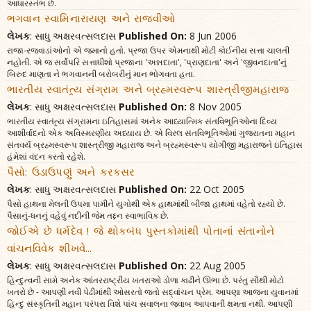
આધારસ્તંભ છે.
ભગવાન સ્વામિનારાયણ અને રાજવીઓ
લેખક
: સાધુ અક્ષરવત્સલદાસ
Published On:
8 Jun 2006
રાજા-રજવાડાંઓનો એ જમાનો હતો. પ્રજા ઉપર એમનાથી મોટી કોઈનીય સત્તા ચાલતી
નહોતી. એ જ સર્વોપરિ સત્તાધીશો પ્રજાના 'અન્નદાતા', 'પ્રાણદાતા' અને 'જીવનદાતા'નું
બિરુદ માણતા ને ભગવાનની બરોબરીનું માન ભોગવતા હતા.
ભારતીય સ્વાતંત્ર્ય સંગ્રામ અને બ્રહ્મસ્વરૂપ શાસ્ત્રીજીમહારાજ
લેખક
: સાધુ અક્ષરવત્સલદાસ
Published On:
8 Nov 2005
ભારતીય સ્વાતંત્ર્ય સંગ્રામના ઇતિહાસમાં અનેક આધ્યાત્મિક સંતવિભૂતિઓના દિવ્ય
આશીર્વાદનો એક અવિસ્મરણીય અધ્યાય છે. એ વિરલ સંતવિભૂતિઓમાં ગુજરાતના મહાન
સંતવર્ય બ્રહ્મસ્વરૂપ શાસ્ત્રીજી મહારાજ અને બ્રહ્મસ્વરૂપ યોગીજી મહારાજને ઇતિહાસ
હંમેશાં વંદન કરતો રહેશે.
પૈસો: ઉડાઉપણું અને કરકસર
લેખક
: સાધુ અક્ષરવત્સલદાસ
Published On:
22 Oct 2005
પૈસો હાથના મેલની ઉપમા પામીને યુગોથી એક હાથમાંથી બીજા હાથમાં વહેતો રહ્યો છે.
પૈસાનું-ધનનું વહેવું નદીની જેમ તદ્દન સ્વાભાવિક છે.
જોઈએ છે ધર્મદેવ ! જે થોકબંધ પુસ્તકોમાંથી પોતાનાં સંતાનોને
વાંચનવિવેક શીખવે...
લેખક
: સાધુ અક્ષરવત્સલદાસ
Published On:
22 Aug 2005
હિન્દુત્વની સામે અનેક આંતરરાષ્ટ્રીય ખતરાઓ ડોળા કાઢીને ઊભા છે. પરંતુ સૌથી મોટો
ખતરો છે - આપણી નવી પેઢીમાંથી ઓસરતો જતો સદ્‌વાંચન પ્રેમ. આપણા આજના યુવાનમાં
હિન્દુ સંસ્કૃતિની મહાન પરંપરા વિશે પાંચ સવાલના જવાબ આપવાની ક્ષમતા નથી. આપણી