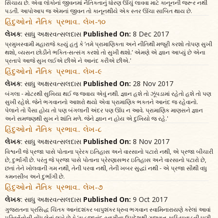
સિંચાય છે. એવા લોકોનાં જીવનમાં નૈતિકતાનું ધોરણ ઊંચું લાવવા માટે કાનૂનની જરૂર નથી
પડતી. આપોઆપ જ એમનાં જીવન તો કાનૂનથીયે એક સ્તર ઊંચા સાબિત થાય છે.
હિંદુઓનો નૈતિક પ્રભાવ.. લેખ-૧૦
લેખક
: સાધુ અક્ષરવત્સલદાસ
Published On:
8 Dec 2017
પ્રમુખસ્વામી મહારાજે કહ્યું હતું કે ‘તમે પ્રામાણિકતા અને નીતિથી મજૂરી કરશો તોપણ સુખી
થશો, વ્યસન છોડીને ભક્તિ-સત્સંગ કરશો તો સુખી થશો.’ એમણે એ જ્ઞાન આપ્યું છે એના
પ્રતાપે આજે સુખ લઈએ છીએ ને આનંદ કરીએ છીએ.'
હિંદુઓનો નૈતિક પ્રભાવ.. લેખ-૯
લેખક
: સાધુ અક્ષરવત્સલદાસ
Published On:
28 Nov 2017
બંગલા - મોટરથી સુખિયા થઈ જ જવાય એવું નથી. જ્ઞાન હશે તો ઝૂંપડામાં રહેતો હશે તો પણ
સુખી રહેશે. જેને ભગવાનનો આશરો થયો એવા પ્રામાણિક ભક્તને આનંદ જ રહેવાનો.
પેલાને તો પૈસા હોય તો પણ બંગલાની અંદર પણ ઊંઘ ન આવે. પ્રામાણિક માણસને જ્ઞાન
અને સમજણથી સુખ ને શાંતિ મળે. જેને જ્ઞાન ન હોય એ દુખિયો જ રહે.'
હિંદુઓનો નૈતિક પ્રભાવ.. લેખ-૮
લેખક
: સાધુ અક્ષરવત્સલદાસ
Published On:
8 Nov 2017
વિશ્વની જે પ્રજા પાસે પોતાના પ્રેરક ઇતિહાસ અને વારસાનો પટારો નથી, એ પ્રજા બીચારી
છે, દુર્ભાગી છે. પરંતુ જે પ્રજા પાસે પોતાના પ્રેરણાસભર ઇતિહાસ અને વારસાનો પટારો છે,
છતાં તેને ખોલવાની ગમ નથી, તેની પરવા નથી, તેની ખબર સુદ્ધાં નથી - એ પ્રજા સૌથી વધુ
કમનસીબ અને દુર્ભાગી છે.
હિંદુઓનો નૈતિક પ્રભાવ.. લેખ-૭
લેખક
: સાધુ અક્ષરવત્સલદાસ
Published On:
9 Oct 2017
ગુજરાતના પ્રસિદ્ધ ચિંતક આનંદશંકર બાપુશંકર ધ્રુવ ભગવાન સ્વામિનારાયણે કરેલાં આવાં
પરિવર્તનોની નોંધ લેતાં લખે છે કે ‘સહજાનંદ સ્વામીના ઉપદેશથી ગુજરાત-કાઠિયાવાડની ઘણી