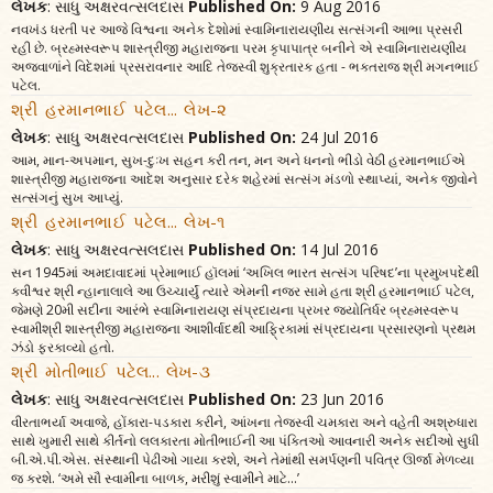
લેખક
: સાધુ અક્ષરવત્સલદાસ
Published On:
9 Aug 2016
નવખંડ ધરતી પર આજે વિશ્વના અનેક દેશોમાં સ્વામિનારાયણીય સત્સંગની આભા પ્રસરી
રહી છે. બ્રહ્મસ્વરૂપ શાસ્ત્રીજી મહારાજના પરમ કૃપાપાત્ર બનીને એ સ્વામિનારાયણીય
અજવાળાંને વિદેશમાં પ્રસરાવનાર આદિ તેજસ્વી શુક્રતારક હતા - ભક્તરાજ શ્રી મગનભાઈ
પટેલ.
શ્રી હરમાનભાઈ પટેલ... લેખ-૨
લેખક
: સાધુ અક્ષરવત્સલદાસ
Published On:
24 Jul 2016
આમ, માન-અપમાન, સુખ-દુઃખ સહન કરી તન, મન અને ધનનો ભીડો વેઠી હરમાનભાઈએ
શાસ્ત્રીજી મહારાજના આદેશ અનુસાર દરેક શહેરમાં સત્સંગ મંડળો સ્થાપ્યાં, અનેક જીવોને
સત્સંગનું સુખ આપ્યું.
શ્રી હરમાનભાઈ પટેલ... લેખ-૧
લેખક
: સાધુ અક્ષરવત્સલદાસ
Published On:
14 Jul 2016
સન 1945માં અમદાવાદમાં પ્રેમાભાઈ હૉલમાં ‘અખિલ ભારત સત્સંગ પરિષદ’ના પ્રમુખપદેથી
કવીશ્વર શ્રી ન્હાનાલાલે આ ઉચ્ચાર્યું ત્યારે એમની નજર સામે હતા શ્રી હરમાનભાઈ પટેલ,
જેમણે 20મી સદીના આરંભે સ્વામિનારાયણ સંપ્રદાયના પ્રખર જ્યોતિર્ધર બ્રહ્મસ્વરૂપ
સ્વામીશ્રી શાસ્ત્રીજી મહારાજના આશીર્વાદથી આફ્રિકામાં સંપ્રદાયના પ્રસારણનો પ્રથમ
ઝંડો ફરકાવ્યો હતો.
શ્રી મોતીભાઈ પટેલ... લેખ-૩
લેખક
: સાધુ અક્ષરવત્સલદાસ
Published On:
23 Jun 2016
વીરતાભર્યા અવાજે, હોંકારા-પડકારા કરીને, આંખના તેજસ્વી ચમકારા અને વહેતી અશ્રુધારા
સાથે ખુમારી સાથે કીર્તનો લલકારતા મોતીભાઈની આ પંક્તિઓ આવનારી અનેક સદીઓ સુધી
બી.એ.પી.એસ. સંસ્થાની પેઢીઓ ગાયા કરશે, અને તેમાંથી સમર્પણની પવિત્ર ઊર્જા મેળવ્યા
જ કરશે. ‘અમે સૌ સ્વામીના બાળક, મરીશું સ્વામીને માટે...’