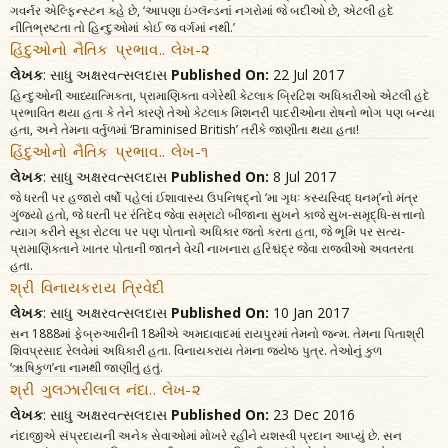
ગવર્નર એલ્ફિન્સ્ટન કહે છે, ‘આપણા ઇંગ્લૅન્ડનાં નગરોમાં જે બદીઓ છે, એટલી હદે
નીતિભ્રષ્ટતા તો હિન્દુઓમાં કોઈ જ વર્ગમાં નથી.’
હિંદુઓનો નૈતિક પ્રભાવ.. લેખ-૨
લેખક
: સાધુ અક્ષરવત્સલદાસ
Published On:
22 Jul 2017
હિન્દુઓની આધ્યાત્મિકતા, પ્રામાણિકતા વગેરેથી કેટલાક બ્રિટિશ અધિકારીઓ એટલી હદે
પ્રભાવિત થયા હતા કે તેને કારણે તેઓ કેટલાક મિશનરી પાદરીઓના રોષનો ભોગ પણ બન્યા
હતા, અને તેમના વર્તુળમાં ‘Braminised British’ તરીકે જાણીતા થયા હતા!
હિંદુઓનો નૈતિક પ્રભાવ.. લેખ-૧
લેખક
: સાધુ અક્ષરવત્સલદાસ
Published On:
8 Jul 2017
જે ધરતી પર હજારો વર્ષો પહેલાં ઈશાવાસ્ય ઉપનિષદ્‌નો ‘મા ગૃધઃ કસ્યસ્વિદ્‌ ધનમ્‌’નો મંત્ર
ગુંજ્યો હતો, જે ધરતી પર રંતિદેવ જેવા સમ્રાટો બીજાના સુખને કાજે સુખ-સમૃદ્ધિ-સત્તાનો
ત્યાગ કરીને સૂકા રોટલા પર પણ પોતાનો અધિકાર જતો કરતા હતા, જે ભૂમિ પર સત્ય-
પ્રામાણિકતાને ખાતર પોતાની જાતને વેચી નાખનારા હરિશ્ચંદ્ર જેવા રાજવીઓ અવતરતા
હતા.
શ્રી વિનાયકરાય ત્રિવેદી
લેખક
: સાધુ અક્ષરવત્સલદાસ
Published On:
10 Jan 2017
સન 1888માં ફેબ્રુઆરીની 18મીએ અમદાવાદમાં રાયપુરમાં તેમનો જન્મ. તેમના પિતાશ્રી
શિવપ્રસાદ રેલવેમાં અધિકારી હતા. વિનાયકરાય તેમના જ્યેષ્ઠ પુત્ર. તેઓનું કુળ
‘ૠષિકુળ’ના નામથી જાણીતું હતું.
શ્રી ગુલઝારીલાલ નંદા.. લેખ-૨
લેખક
: સાધુ અક્ષરવત્સલદાસ
Published On:
23 Dec 2016
નંદાજીએ સંપ્રદાયની અનેક સેવાઓમાં મોખરે રહીને યશસ્વી પ્રદાન આપ્યું છે. સન