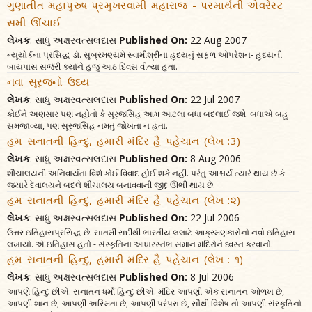
ગુણાતીત મહાપુરુષ પ્રમુખસ્વામી મહારાજ - પરમાર્થની એવરેસ્ટ
સમી ઊંચાઈ
લેખક
: સાધુ અક્ષરવત્સલદાસ
Published On:
22 Aug 2007
ન્યૂયોર્કના પ્રસિદ્ધ ડૉ. સુબ્રમણ્યમે સ્વામીશ્રીના હૃદયનું સફળ ઓપરેશન- હૃદયની
બાયપાસ સર્જરી કર્યાને હજુ આઠ દિવસ વીત્યા હતા.
નવા સૂરજનો ઉદય
લેખક
: સાધુ અક્ષરવત્સલદાસ
Published On:
22 Jul 2007
કોઈને અણસાર પણ નહોતો કે સૂરજસિંહ આમ આટલા બધા બદલાઈ જશે. બધાએ બહુ
સમજાવ્યા, પણ સૂરજસિંહ નમતું જોખતા ન હતા.
હમ સનાતની હિન્દુ, હમારી મંદિર હૈ પહેચાન (લેખ :3)
લેખક
: સાધુ અક્ષરવત્સલદાસ
Published On:
8 Aug 2006
શૌચાલયની અનિવાર્યતા વિશે કોઈ વિવાદ હોઈ શકે નહીં. પરંતુ આશ્ચર્ય ત્યારે થાય છે કે
જ્યારે દેવાલયને બદલે શૌચાલય બનાવવાની જીદ્દ ઊભી થાય છે.
હમ સનાતની હિન્દુ, હમારી મંદિર હૈ પહેચાન (લેખ :૨)
લેખક
: સાધુ અક્ષરવત્સલદાસ
Published On:
22 Jul 2006
ઉત્તર ઇતિહાસપ્રસિદ્ધ છે. સાતમી સદીથી ભારતીય લલાટે આક્રમણકારોનો નવો ઇતિહાસ
લખાયો. એ ઇતિહાસ હતો - સંસ્કૃતિના આધારસ્તંભ સમાન મંદિરોને ધ્વસ્ત કરવાનો.
હમ સનાતની હિન્દુ, હમારી મંદિર હૈ પહેચાન (લેખ : ૧)
લેખક
: સાધુ અક્ષરવત્સલદાસ
Published On:
8 Jul 2006
આપણે હિન્દુ છીએ. સનાતન ધર્મી હિન્દુ છીએ. મંદિર આપણી એક સનાતન ઓળખ છે,
આપણી શાન છે, આપણી અસ્મિતા છે, આપણી પરંપરા છે, સૌથી વિશેષ તો આપણી સંસ્કૃતિનો