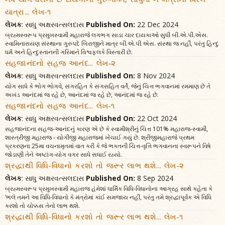
યાત્રા... લેખ-૧
લેખક
: સાધુ અક્ષરવત્સલદાસ
Published On:
22 Dec 2024
બ્રહ્મસ્વરૂપ પ્રમુખસ્વામી મહારાજે લગભગ સાડા ચાર દાયકાઓ સુધી બી.એ.પી.એસ.
સ્વામિનારાયણ સંસ્થાના ગુરુપદે બિરાજીને માત્ર બી.એ.પી.એસ. સંસ્થા જ નહીં, પરંતુ હિન્દુ
ધર્મ અને હિન્દુસ્તાનની ગરિમાને વિશ્વફલકે વિસ્તારી છે.
સહજાનંદનો સહજ આનંદ... લેખ-૨
લેખક
: સાધુ અક્ષરવત્સલદાસ
Published On:
8 Nov 2024
યોગ સાધે કે ભોગ ભોગવે, સંગરહિત કે સંગસહિત વર્તે, જેનું ચિત્ત ભગવાનમાં રમમાણ છે તે
અખંડ આનંદમાં જ રહે છે, આનંદમાં જ રહે છે, આનંદમાં જ રહે છે.
સહજાનંદનો સહજ આનંદ... લેખ-૧
લેખક
: સાધુ અક્ષરવત્સલદાસ
Published On:
22 Oct 2024
સહજાનંદના સહજ-આનંદનું કારણ એ છે કે સ્વામીશ્રીનું ચિત્ત 101% મહારાજ-સ્વામી,
શાસ્ત્રીજી મહારાજ - યોગીજી મહારાજમાં ખેંચાઈ ગયું છે. શ્રીજીમહારાજે પ્રથમ
પ્રકરણના 25મા વચનામૃતમાં વાત કરી કે જે ભક્તની ચિત્ત-વૃત્તિ ભગવાનના સ્વરૂપને વિષે
જોડાણી તેને અષ્ટાંગ-યોગ વગર સાધે સધાઈ રહ્યો.
શ્રદ્ધાથી વિધિ-વિધાનો કરશો તો જરૂર લાભ થશે... લેખ-૨
લેખક
: સાધુ અક્ષરવત્સલદાસ
Published On:
8 Sep 2024
બ્રહ્મસ્વરૂપ પ્રમુખસ્વામી મહારાજ હંમેશાં ધાર્મિક વિધિ-વિધાનોના આગ્રહ સાથે કહેતા કે
‘ભલે તમને આ વિધિ-વિધાનો કે મંત્રોમાં કાંઈ સમજાય નહીં, પરંતુ તમે શ્રદ્ધાપૂર્વક એ વિધિ
કરશો તો ચોક્કસ તેનો લાભ થશે.
શ્રદ્ધાથી વિધિ-વિધાનો કરશો તો જરૂર લાભ થશે... લેખ-૧