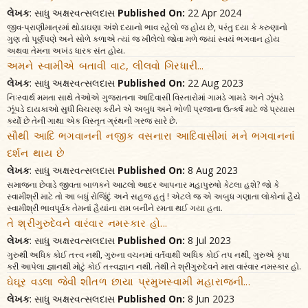
લેખક
: સાધુ અક્ષરવત્સલદાસ
Published On:
22 Apr 2024
જીવ-પ્રાણીમાત્રમાં થોડાઘણા અંશે દયાનો ભાવ રહેલો જ હોય છે, પરંતુ દયા કે કરુણાનો
ગુણ તો પૂર્ણપણે અને સોળે કળાએ ત્યાં જ ખીલેલો જોવા મળે જ્યાં સ્વયં ભગવાન હોય
અથવા તેમના અખંડ ધારક સંત હોય.
અમને સ્વામીએ બતાવી વાટ, લીલવો ગિરધારી...
લેખક
: સાધુ અક્ષરવત્સલદાસ
Published On:
22 Aug 2023
નિઃસ્વાર્થ મમતા સાથે તેઓએ ગુજરાતના આદિવાસી વિસ્તારોમાં ગામડે ગામડે અને ઝૂંપડે
ઝૂંપડે દાયકાઓ સુધી વિચરણ કરીને એ અબુધ અને ભોળી પ્રજાના ઉત્કર્ષ માટે જે પ્રયાસ
કર્યો છે તેની ગાથા એક વિસ્તૃત ગ્રંથની ગરજ સારે છે.
સૌથી આદિ ભગવાનની નજીક વસનારા આદિવાસીમાં મને ભગવાનનાં
દર્શન થાય છે
લેખક
: સાધુ અક્ષરવત્સલદાસ
Published On:
8 Aug 2023
સમાજના છેવાડે જીવતા બાળકને આટલો આદર આપનાર મહાપુરુષો કેટલા હશે? જો કે
સ્વામીશ્રી માટે તો આ બધું રોજિંદું અને સહજ હતું ! એટલે જ એ અબુધ ગણાતા લોકોનાં હૈયે
સ્વામીશ્રી ભાવપૂર્વક તેમનાં હૈયાંના રામ બનીને રમતા થઈ ગયા હતા.
તે શ્રીગુરુદેવને વારંવાર નમસ્કાર હો...
લેખક
: સાધુ અક્ષરવત્સલદાસ
Published On:
8 Jul 2023
ગુરુથી અધિક કોઈ તત્ત્વ નથી, ગુરુના વચનમાં વર્તવાથી અધિક કોઈ તપ નથી, ગુરુએ કૃપા
કરી આપેલા જ્ઞાનથી મોટું કોઈ તત્ત્વજ્ઞાન નથી. તેથી તે શ્રીગુરુદેવને મારા વારંવાર નમસ્કાર હો.
ઘેઘૂર વડલા જેવી શીતળ છાયા પ્રમુખસ્વામી મહારાજની...
લેખક
: સાધુ અક્ષરવત્સલદાસ
Published On:
8 Jun 2023