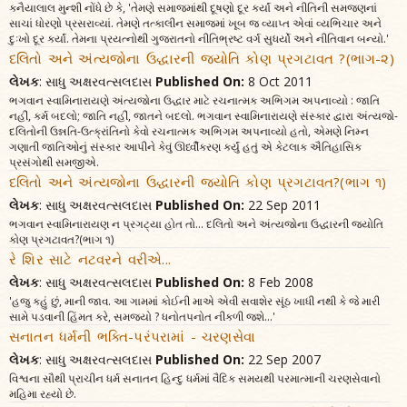
કનૈયાલાલ મુન્શી નોંધે છે કે, 'તેમણે સમાજમાંથી દૂષણો દૂર કર્યાં અને નીતિની સમજણનાં
સાચાં ધોરણો પ્રસરાવ્યાં. તેમણે તત્કાલીન સમાજમાં ખૂબ જ વ્યાપ્ત એવાં વ્યભિચાર અને
દુઃખો દૂર કર્યાં. તેમના પ્રયત્નોથી ગુજરાતનો નીતિભ્રષ્ટ વર્ગ સુધર્યો અને નીતિવાન બન્યો.'
દલિતો અને અંત્યજોના ઉદ્ધારની જ્યોતિ કોણ પ્રગટાવત ?(ભાગ-૨)
લેખક
: સાધુ અક્ષરવત્સલદાસ
Published On:
8 Oct 2011
ભગવાન સ્વામિનારાયણે અંત્યજોના ઉદ્ધાર માટે રચનાત્મક અભિગમ અપનાવ્યો : જાતિ
નહીં, કર્મ બદલો; જાતિ નહીં, જાતને બદલો. ભગવાન સ્વામિનારાયણે સંસ્કાર દ્વારા અંત્યજો-
દલિતોની ઉન્નતિ-ઉત્ક્રાંતિનો કેવો રચનાત્મક અભિગમ અપનાવ્યો હતો, એમણે નિમ્ન
ગણાતી જાતિઓનું સંસ્કાર આપીને કેવું ઊર્ધ્વીકરણ કર્યું હતું એ કેટલાક ઐતિહાસિક
પ્રસંગોથી સમજીએ.
દલિતો અને અંત્યજોના ઉદ્ધારની જ્યોતિ કોણ પ્રગટાવત?(ભાગ ૧)
લેખક
: સાધુ અક્ષરવત્સલદાસ
Published On:
22 Sep 2011
ભગવાન સ્વામિનારાયણ ન પ્રગટ્યા હોત તો... દલિતો અને અંત્યજોના ઉદ્ધારની જ્યોતિ
કોણ પ્રગટાવત?(ભાગ ૧)
રે શિર સાટે નટવરને વરીએ...
લેખક
: સાધુ અક્ષરવત્સલદાસ
Published On:
8 Feb 2008
'હજુ કહું છું, માની જાવ. આ ગામમાં કોઈની માએ એવી સવાશેર સૂંઠ ખાધી નથી કે જે મારી
સામે પડવાની હિંમત કરે, સમજ્યો ? ધનોતપનોત નીકળી જશે...'
સનાતન ધર્મની ભક્તિ-પરંપરામાં - ચરણસેવા
લેખક
: સાધુ અક્ષરવત્સલદાસ
Published On:
22 Sep 2007
વિશ્વના સૌથી પ્રાચીન ધર્મ સનાતન હિન્દુ ધર્મમાં વૈદિક સમયથી પરમાત્માની ચરણસેવાનો
મહિમા રહ્યો છે.