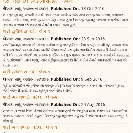
પ્રો. જેઠાલાલ સ્વામિનારાયણ... લેખ-૧
લેખક
: સાધુ અક્ષરવત્સલદાસ
Published On:
13 Oct 2016
શાસ્ત્રીજી મહારાજની કૃપાથી એક કડવા પાટીદાર જેઠાલાલ શાસ્ત્રકાર બન્યા, કથાકાર
બન્યા, કવિ બન્યા, અને પ્રચારક પણ બન્યા હતા ! શાસ્ત્રીજી મહારાજનો અપ્રતિમ અને
અજોડ પ્રભાવ જેઠાલાલના રોમરોમે વ્યાપી ગયો હતો
શ્રી હર્ષદરાય દવે... લેખ-૨
લેખક
: સાધુ અક્ષરવત્સલદાસ
Published On:
23 Sep 2016
યોગીજી મહારાજના એ છેલ્લા આદેશ અનુસાર હર્ષદભાઈએ પ્રમુખસ્વામી મહારાજના એક
અનન્ય અને અદના સેવક બનીને નિષ્ઠા અને પક્ષપૂર્વક અદ્વિતીય સેવા કરી તેમને પ્રસન્ન
કરી લીધા હતા. એટલે જ, સંસ્થાના વરિષ્ઠ સદગુરુ પૂજ્ય સંતવલ્લભદાસ સ્વામીએ કહ્યું હતું
કે, “હર્ષદભાઈ ધામમાં જશે, ત્યારે શ્રીજીમહારાજ દોડીને ભેટીને તેમને આવકારશે.” આવા એ
મહાન હતા.
શ્રી હર્ષદરાય દવે... લેખ-૧
લેખક
: સાધુ અક્ષરવત્સલદાસ
Published On:
9 Sep 2016
શ્રી હર્ષદભાઈને જેવું લેખનમાં પ્રભુત્વ તેવું જ સહજ પ્રભુત્વ વક્તવ્યમાં ! ગંગાના પ્રવાહ
જેવી એમની વાણી. સ્પષ્ટ, સુમધુર અને રોચક શૈલી.
શ્રી મગનભાઈ પટેલ... લેખ-૨
લેખક
: સાધુ અક્ષરવત્સલદાસ
Published On:
24 Aug 2016
મગનભાઈ જ્યાં બિરાજે ત્યાં મંદિરના વાતાવરણનો જ અનુભવ થાય. તેમના ઘેર કથાવાર્તાના
અખાડા જામતા. તેઓ કહેતા : ‘શાસ્ત્રીજી મહારાજ કહે ત્યારે એમના વચને વેચાઈ જવું પડે
તોય શું!
શ્રી મગનભાઈ પટેલ... લેખ-૧