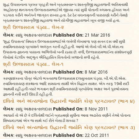
શુદ્ધ ઉપાસનાના પ્રખર પ્રહરી અને બ્રહ્મસ્વરૂપ શાસ્ત્રીજી મહારાજની અસ્મિતાથી
અહોરાત્ર થનગનતા ઉલ્લાસરામભાઈએ જીવ્યા ત્યાં સુધી પોતાની કલમના હોંકારા અને
પડકારા કરીને અનેકને જાગ્રત રાખ્યા હતા. ઠેર ઠેર વચનામૃતની પારાયણો કરીને તેમણે
બ્રહ્મસ્વરૂપ શાસ્ત્રીજી મહારાજ અને યોગીજી મહારાજને ખૂબ રાજી કર્યા હતા.
શ્રી ઉલ્લાસરામ પંડ્યા... લેખ-૨
લેખક
: સાધુ અક્ષરવત્સલદાસ
Published On:
21 Mar 2016
‘શુદ્ધ ઉપાસના’ વિષયક ઉલ્લાસરામભાઈએ લખેલી લેખમાળા પણ સતત દસ વર્ષો સુધી
સ્વામિનારાયણ પ્રકાશને અલંકૃત કરતી રહી હતી. આજે એ લેખો બી.એ.પી.એસ.ના
ઉપાસના-જ્ઞાનના પાયાના અભિલેખો બની રહ્યા છે. વળી, ઉલ્લાસરામભાઈના સંશોધનપૂર્ણ
લેખોમાં કેટલીક અદ્‌ભુત ઐતિહાસિક વિગતોનો ખજાનો મળી રહેતો.
શ્રી ઉલ્લાસરામ પંડ્યા... લેખ-૧
લેખક
: સાધુ અક્ષરવત્સલદાસ
Published On:
8 Mar 2016
કરુણાશંકરના પૌત્ર એટલે ભક્તરાજ ઉલ્લાસરામ દલસુખરામ પંડ્યા. બી.એ.પી.એસ.
સ્વામિનારાયણ સંસ્થાના આદિ સમયના સાક્ષી એક વિદ્વાન સાક્ષર. એક તરફ 19મી સદી
આથમી રહી હતી ત્યારે ભગવાન શ્રી સ્વામિનારાયણે પ્રબોધેલા અક્ષર અને પુરુષોત્તમના
જ્ઞાનની નવી સદી ઊઘડી રહી હતી.
દલિતો અને અંત્યજોના ઉદ્ધારની જ્યોતિ કોણ પ્રગટાવત? (ભાગ ૪)
લેખક
: સાધુ અક્ષરવત્સલદાસ
Published On:
8 Nov 2011
આશ્ચર્ય તો એ છે કે દલિતોથી લઈને બ્રાહ્મણો સુધીના આવા અઢારેય વર્ણોને તેઓ પોતાના
શિષ્યમંડળમાં એક જ સાથે કઈ રીતે બેસાડી શક્યા ?
દલિતો અને અંત્યજોના ઉદ્ધારની જ્યોતિ કોણ પ્રગટાવત? (ભાગ ૩)
લેખક
: સાધુ અક્ષરવત્સલદાસ
Published On:
22 Oct 2011