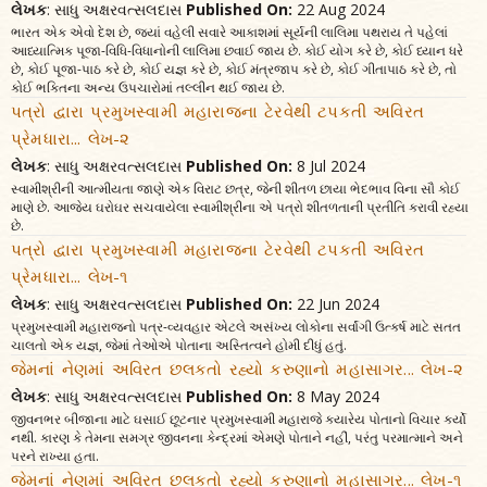
લેખક
: સાધુ અક્ષરવત્સલદાસ
Published On:
22 Aug 2024
ભારત એક એવો દેશ છે, જ્યાં વહેલી સવારે આકાશમાં સૂર્યની લાલિમા પથરાય તે પહેલાં
આધ્યાત્મિક પૂજા-વિધિ-વિધાનોની લાલિમા છવાઈ જાય છે. કોઈ યોગ કરે છે, કોઈ ધ્યાન ધરે
છે, કોઈ પૂજા-પાઠ કરે છે, કોઈ યજ્ઞ કરે છે, કોઈ મંત્રજાપ કરે છે, કોઈ ગીતાપાઠ કરે છે, તો
કોઈ ભક્તિના અન્ય ઉપચારોમાં તલ્લીન થઈ જાય છે.
પત્રો દ્વારા પ્રમુખસ્વામી મહારાજના ટેરવેથી ટપકતી અવિરત
પ્રેમધારા... લેખ-૨
લેખક
: સાધુ અક્ષરવત્સલદાસ
Published On:
8 Jul 2024
સ્વામીશ્રીની આત્મીયતા જાણે એક વિરાટ છત્ર, જેની શીતળ છાયા ભેદભાવ વિના સૌ કોઈ
માણે છે. આજેય ઘરોઘર સચવાયેલા સ્વામીશ્રીના એ પત્રો શીતળતાની પ્રતીતિ કરાવી રહ્યા
છે.
પત્રો દ્વારા પ્રમુખસ્વામી મહારાજના ટેરવેથી ટપકતી અવિરત
પ્રેમધારા... લેખ-૧
લેખક
: સાધુ અક્ષરવત્સલદાસ
Published On:
22 Jun 2024
પ્રમુખસ્વામી મહારાજનો પત્ર-વ્યવહાર એટલે અસંખ્ય લોકોના સર્વાંગી ઉત્કર્ષ માટે સતત
ચાલતો એક યજ્ઞ, જેમાં તેઓએ પોતાના અસ્તિત્વને હોમી દીધું હતું.
જેમનાં નેણમાં અવિરત છલકતો રહ્યો કરુણાનો મહાસાગર... લેખ-૨
લેખક
: સાધુ અક્ષરવત્સલદાસ
Published On:
8 May 2024
જીવનભર બીજાના માટે ઘસાઈ છૂટનાર પ્રમુખસ્વામી મહારાજે ક્યારેય પોતાનો વિચાર કર્યો
નથી. કારણ કે તેમના સમગ્ર જીવનના કેન્દ્રમાં એમણે પોતાને નહીં, પરંતુ પરમાત્માને અને
પરને રાખ્યા હતા.
જેમનાં નેણમાં અવિરત છલકતો રહ્યો કરુણાનો મહાસાગર... લેખ-૧