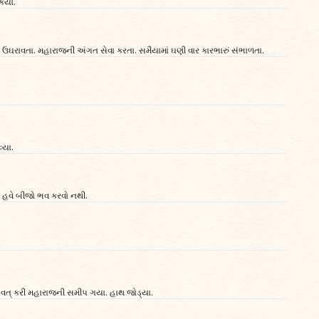
ર્યો.
જ ઉઘરાવતા. મહારાજની અંગત સેવા કરતા. સમૈયામાં ઘણી વાર કારભારું સંભાળતા.
્યા.
 - હવે બીજો ભવ કરવો નથી.
ંડવત્‌ કરી મહારાજની સમીપ ગયા. હાથ જોડ્યા.