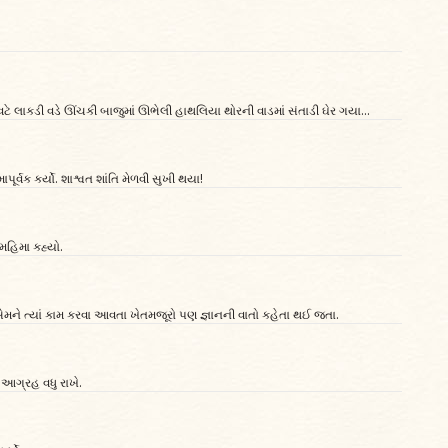
ેવટે લાકડી વડે ઊંચકી બાજુમાં ઊભેલી હાથલિયા થોરની વાડમાં સંતાડી ઘેર ગયા...
ક કર્યો. શાશ્વત શાંતિ મેળવી સુખી થયા!
મહિમા કહ્યો.
એમને ત્યાં કામ કરવા આવતા ખેતમજૂરો પણ જ્ઞાનની વાતો કહેતા થઈ જતા.
 આગ્રહ વધુ રાખે.