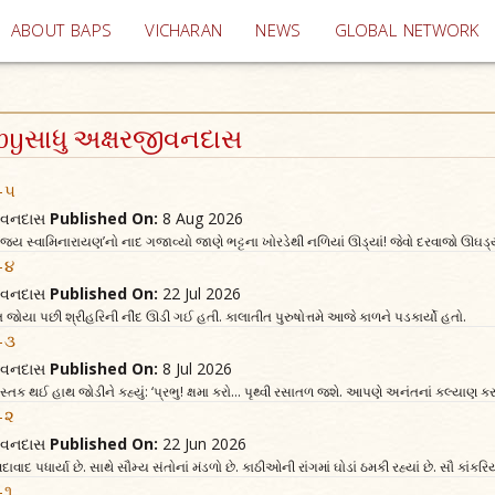
(current)
ABOUT BAPS
VICHARAN
NEWS
GLOBAL NETWORK
e byસાધુ અક્ષરજીવનદાસ
ખ-૫
જીવનદાસ
Published On:
8 Aug 2026
 સ્વામિનારાયણ’નો નાદ ગજાવ્યો જાણે ભટ્ટના ખોરડેથી નળિયાં ઊડ્યાં! જેવો દરવાજો ઊઘડ્
ખ-૪
જીવનદાસ
Published On:
22 Jul 2026
ત જોયા પછી શ્રીહરિની નીંદ ઊડી ગઈ હતી. કાલાતીત પુરુષોત્તમે આજે કાળને પડકાર્યો હતો.
ખ-૩
જીવનદાસ
Published On:
8 Jul 2026
્તક થઈ હાથ જોડીને કહ્યું: ‘પ્રભુ! ક્ષમા કરો... પૃથ્વી રસાતળ જશે. આપણે અનંતનાં કલ્યાણ કરવા
ખ-૨
જીવનદાસ
Published On:
22 Jun 2026
ાદ પધાર્યા છે. સાથે સૌમ્ય સંતોનાં મંડળો છે. કાઠીઓની રાંગમાં ઘોડાં ઠમકી રહ્યાં છે. સૌ કાંકરિ
-૧