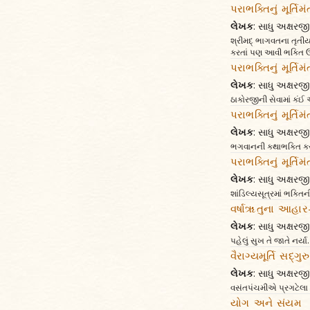
પરાભક્તિનું મૂર્ત
લેખક
: સાધુ અક્ષર
શ્રીમદ્‌ ભાગવતના તૃતીય 
કરતાં પણ આવી ભક્તિ ઉત
પરાભક્તિનું મૂર્ત
લેખક
: સાધુ અક્ષર
ઠાકોરજીની સેવામાં કંઈ
પરાભક્તિનું મૂર્ત
લેખક
: સાધુ અક્ષર
ભગવાનની કથાભક્તિ કરવા-
પરાભક્તિનું મૂર્ત
લેખક
: સાધુ અક્ષર
શાંડિલ્યસૂત્રમાં ભક્તિની
વર્ષાૠતુના આહાર
લેખક
: સાધુ અક્ષર
પહેલું સુખ તે જાતે નર્
વૈરાગ્યમૂર્તિ સદ્‌ગુ
લેખક
: સાધુ અક્ષર
વસંતપંચમીએ પ્રગટેલા વૈર
યોગ અને સંયમ