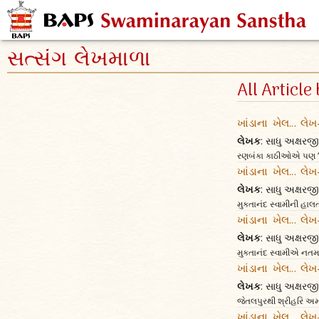
સત્સંગ લેખમાળા
All Articl
ખાંડાના ખેલ... લે
લેખક
: સાધુ અક્ષર
રણબંકા કાઠીઓએ પણ ‘જય
ખાંડાના ખેલ... લે
લેખક
: સાધુ અક્ષર
મુક્તાનંદ સ્વામીની હાલ
ખાંડાના ખેલ... લે
લેખક
: સાધુ અક્ષર
મુક્તાનંદ સ્વામીએ નતમસ
ખાંડાના ખેલ... લે
લેખક
: સાધુ અક્ષર
જેતલપુરથી શ્રીહરિ અમદાવ
ખાંડાના ખેલ... લેખ