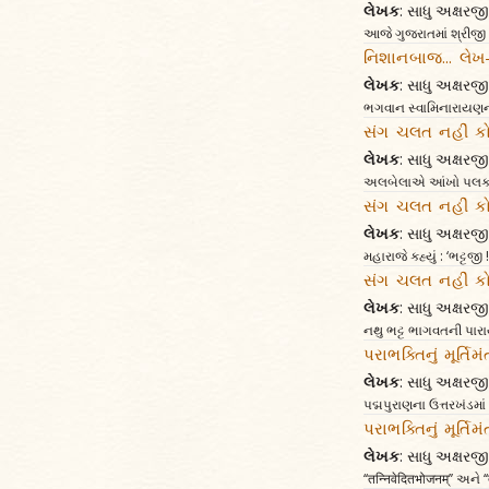
લેખક
: સાધુ અક્ષર
આજે ગુજરાતમાં શ્રીજી
નિશાનબાજ... લેખ
લેખક
: સાધુ અક્ષર
ભગવાન સ્વામિનારાયણની બ
સંગ ચલત નહીં કો
લેખક
: સાધુ અક્ષર
અલબેલાએ આંખો પલકારી ઉ
સંગ ચલત નહીં કો
લેખક
: સાધુ અક્ષર
મહારાજે કહ્યું : ‘ભટ્ટજ
સંગ ચલત નહીં કો
લેખક
: સાધુ અક્ષર
નથુ ભટ્ટ ભાગવતની પારા
પરાભક્તિનું મૂર્ત
લેખક
: સાધુ અક્ષર
પદ્મપુરાણના ઉત્તરખંડમાં
પરાભક્તિનું મૂર્ત
લેખક
: સાધુ અક્ષર
‘‘तन्निवेदितभोजनम्’’ અને