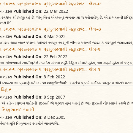
િમંત સ્વરૂપ બ્રહ્મસ્વરૂપ પ્રમુખસ્વામી મહારાજ... લેખ-૪
જીવનદાસ
Published On:
22 Mar 2022
સ્કંધમાં કપિલજી કહે છેઃ ‘જેનું ચિત્ત એકમાત્ર ભગવાનમાં જ પરોવાયેલું છે, એવા ભક્તની ઇન્દ્રિયોન
્તમ છે.’
િમંત સ્વરૂપ બ્રહ્મસ્વરૂપ પ્રમુખસ્વામી મહારાજ... લેખ-૩
જીવનદાસ
Published On:
8 Mar 2022
 અપરાધ થાય ત્યારે એમની આંખમાં અચૂક આંસુની ભીનાશ પથરાઈ જાય. ઠાકોરજીને જમાડવામાં, જગ
િમંત સ્વરૂપ બ્રહ્મસ્વરૂપ પ્રમુખસ્વામી મહારાજ... લેખ-૨
જીવનદાસ
Published On:
22 Feb 2022
સાંભળવામાં સ્વામીશ્રીને ક્યારેય કંટાળો નહીં. દૈહિક બીમારી હોય, તાવ ચઢ્યો હોય તો પણ ધ્
િમંત સ્વરૂપ બ્રહ્મસ્વરૂપ પ્રમુખસ્વામી મહારાજ... લેખ-૧
જીવનદાસ
Published On:
8 Feb 2022
 વ્યાખ્યા આ પ્રમાણે કરી છે - ‘सा परानुरक्तिरीश्वरे।’ ઇષ્ટદેવ પ્રત્યે સર્વોચ્ચ અનુરાગ એટલે પરાભ
-વિહાર
જીવનદાસ
Published On:
8 Sep 2007
યા.' એ કહેવત મુજબ શરીરની તંદુરસ્તી એ પ્રથમ સુખ ગણ્યું છે. આ તંદુરસ્તી ચોમાસામાં કથળે છે. 
રુ નિષ્કુળાનંદ સ્વામી
જીવનદાસ
Published On:
8 Dec 2005
ાગ્યમૂર્તિ નિષ્કુળાનંદ સ્વામીને ભાવાંજલિ...