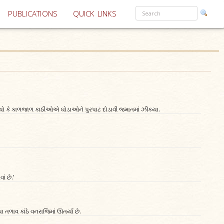
PUBLICATIONS
QUICK LINKS
યો કે કાળજાળ કાઠીઓએ ઘોડાઓને પુરપાટ દોડાવી જમાતમાં ઝીંક્યા.
ં છે.’
યા તળાવ કાંઠે વનરાજિમાં ઊતર્યા છે.