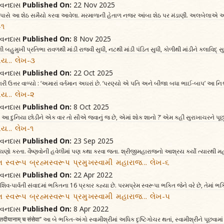
જીવનદાસ
Published On:
22 Nov 2025
 પાસે આ શેઠ સમૈયો કરવા આવેલા. મરમાળાની હેતાળ નજર આંબા શેઠ પર મંડાણી. અલબેલાએ આંગળ
-૧
જીવનદાસ
Published On:
8 Nov 2025
હુમુખી પ્રતિભા રાવળથી માંડી રાજવી સુધી, નટથી માંડી પંડિત સુધી, કોળીથી માંડીને કલાવિદ્‌ સુ
ય... લેખ-૩
જીવનદાસ
Published On:
22 Oct 2025
ત્તર વાળ્યો : ‘અમારાં વર્તમાન અઘરાં છે. ‘પરણ્યો એ પતિ અને બીજા બધા ભાઈ-બાપ’ આ નિશ્ચય
ય... લેખ-૨
જીવનદાસ
Published On:
8 Oct 2025
ી ! આ દુનિયા છોડીને એક વાર તો સૌએ જવાનું જ છે, એમાં શોક શાનો ?’ એમ કહી સુરાખાચરને પૂછ્યું : 
ય... લેખ-૧
જીવનદાસ
Published On:
23 Sep 2025
યણો કરતા. વૈષ્ણવોની હવેલીમાં પણ કથા કરવા જતા. શ્રીજીમહારાજનો આશ્રય કર્યો ત્યારથી મહા
િમંત સ્વરૂપ બ્રહ્મસ્વરૂપ પ્રમુખસ્વામી મહારાજ... લેખ-૬
જીવનદાસ
Published On:
22 Apr 2022
 શિવ-પાર્વતી સંવાદમાં ભક્તિના 16 પ્રકાર કહ્યા છે. પરમપ્રેમ સ્વરૂપા ભક્તિ જેને વરે છે, તેમાં ભ
િમંત સ્વરૂપ બ્રહ્મસ્વરૂપ પ્રમુખસ્વામી મહારાજ... લેખ-૫
જીવનદાસ
Published On:
8 Apr 2022
 ‘‘तदीयानाम् च संसेवा’’ આ બે ભક્તિ-અંગો સ્વામીશ્રીમાં અધિક દૃષ્ટિગોચર થતાં, સ્વામીશ્રીને પૂછવામા