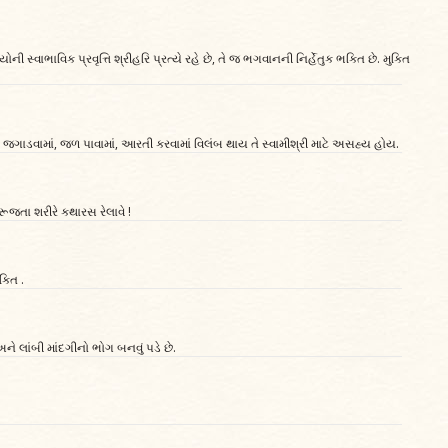
ી સ્વાભાવિક પ્રવૃત્તિ શ્રીહરિ પ્રત્યે રહે છે, તે જ ભગવાનની નિર્હેતુક ભક્તિ છે. મુક્તિ
ાડવામાં, જળ પાવામાં, આરતી કરવામાં વિલંબ થાય તે સ્વામીશ્રી માટે અસહ્ય હોય.
રૂજતા શરીરે કથારસ રેલાવે !
ક્તિ .
અને લાંબી માંદગીનો ભોગ બનવું પડે છે.