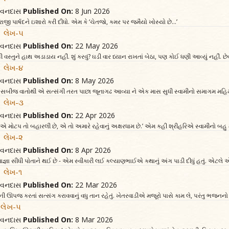
જીવનદાસ
Published On:
8 Jun 2026
ી પાર્ષદને ઇશારો કરી દીધો. એમ કે ‘ચેતજો, કમર પર જમૈયો ખોસ્યો છે...’
... લેખ-૫
જીવનદાસ
Published On:
22 May 2026
 વસ્તુને હાથ અડાડાય નહીં. શું કરવું? ઘડી વાર ધ્યાન રાખતાં બેઠા, પણ કોઈ ધણી આવ્યું નહીં. છ
.. લેખ-૪
જીવનદાસ
Published On:
8 May 2026
ીજ વાતોથી એ સત્સંગી તરત પાછા જૂનાગઢ આવ્યા ને એક માસ સુધી સ્વામીનો સમાગમ મહિમાપૂર્વ
... લેખ-૩
જીવનદાસ
Published On:
22 Apr 2026
, એ મોટપ તો બહારલી છે, એ તો અમારે રહેવાનું અક્ષરધામ છે.’ એમ કહી શ્રીહરિએ સ્વામીનો બહુ 
.. લેખ-૨
જીવનદાસ
Published On:
8 Apr 2026
ા સીધી પોતાને થઈ છે - એમ સ્વીકારી લઈ કલ્યાણભાઈએ કથાનું અંગ પાડી દીધું હતું. એટલે 
.. લેખ-૧
જીવનદાસ
Published On:
22 Mar 2026
ી ઊપજ કરતાં સત્સંગ કરાવવાનું વધુ તાન રહેતું. ખેતરવાડીએ મજૂરો પાસે કામ લે, પરંતુ ભજનનો
 લેખ-૫
જીવનદાસ
Published On:
8 Mar 2026