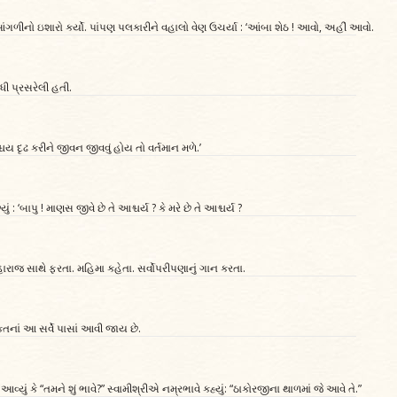
ીનો ઇશારો કર્યો. પાંપણ પલકારીને વહાલો વેણ ઉચર્યા : ‘આંબા શેઠ ! આવો, અહીં આવો.
ધી પ્રસરેલી હતી.
 દૃઢ કરીને જીવન જીવવું હોય તો વર્તમાન મળે.’
‘બાપુ ! માણસ જીવે છે તે આશ્ચર્ય ? કે મરે છે તે આશ્ચર્ય ?
રાજ સાથે ફરતા. મહિમા કહેતા. સર્વોપરીપણાનું ગાન કરતા.
ક્તિનાં આ સર્વે પાસાં આવી જાય છે.
ં આવ્યું કે “તમને શું ભાવે?” સ્વામીશ્રીએ નમ્રભાવે કહ્યું: “ઠાકોરજીના થાળમાં જે આવે તે.”