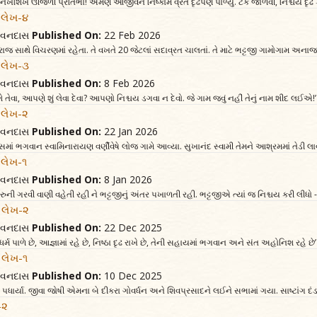
નખશિખ ઊજળી પ્રતિભા! એમણે આજીવન નિષ્કામ વ્રત દૃઢપણે પાળ્યું. ટેક જાળવી, નિશ્ચય દૃઢ ક
 લેખ-૪
જીવનદાસ
Published On:
22 Feb 2026
રાજ સાથે વિચરણમાં રહેતા. તે વખતે 20 જેટલાં સદાવ્રત ચાલતાં. તે માટે ભટ્ટજી ગામોગામ અના
 લેખ-૩
જીવનદાસ
Published On:
8 Feb 2026
ે તેવા, આપણે શું લેવા દેવા? આપણો નિશ્ચય ડગવા ન દેવો. જે ગામ જવું નહીં તેનું નામ શીદ લઈએ!’
 લેખ-૨
જીવનદાસ
Published On:
22 Jan 2026
ાં ભગવાન સ્વામિનારાયણ વર્ણીવેષે લોજ ગામે આવ્યા. સુખાનંદ સ્વામી તેમને આશ્રમમાં તેડી લાવ
 લેખ-૧
જીવનદાસ
Published On:
8 Jan 2026
રુની ગરવી વાણી વહેતી રહી ને ભટ્ટજીનું અંતર પખાળતી રહી. ભટ્ટજીએ ત્યાં જ નિશ્ચય કરી લીધો
. લેખ-૨
જીવનદાસ
Published On:
22 Dec 2025
્મ પાળે છે, આજ્ઞામાં રહે છે, નિષ્ઠા દૃઢ રાખે છે, તેની સહાયમાં ભગવાન અને સંત અહોનિશ રહે છે’
. લેખ-૧
જીવનદાસ
Published On:
10 Dec 2025
 પધાર્યા. જીવા જોષી એમના બે દીકરા ગોવર્ધન અને શિવપ્રસાદને લઈને સભામાં ગયા. સાષ્ટાંગ દ
-૨