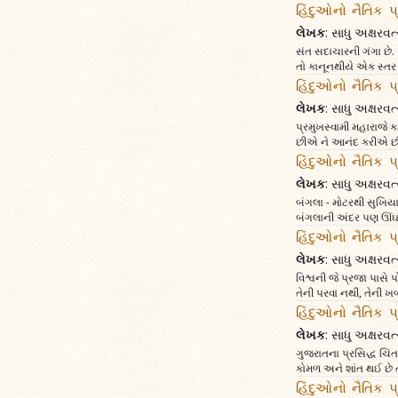
હિંદુઓનો નૈતિક પ
લેખક
: સાધુ અક્ષર
સંત સદાચારની ગંગા છે.
તો કાનૂનથીયે એક સ્તર
હિંદુઓનો નૈતિક પ
લેખક
: સાધુ અક્ષર
પ્રમુખસ્વામી મહારાજે 
છીએ ને આનંદ કરીએ છ
હિંદુઓનો નૈતિક પ
લેખક
: સાધુ અક્ષર
બંગલા - મોટરથી સુખિયા
બંગલાની અંદર પણ ઊંઘ 
હિંદુઓનો નૈતિક પ
લેખક
: સાધુ અક્ષર
વિશ્વની જે પ્રજા પાસે 
તેની પરવા નથી, તેની ખબ
હિંદુઓનો નૈતિક પ
લેખક
: સાધુ અક્ષર
ગુજરાતના પ્રસિદ્ધ ચિં
કોમળ અને શાંત થઈ છે ત
હિંદુઓનો નૈતિક પ