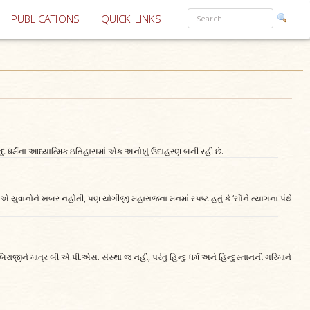
PUBLICATIONS
QUICK LINKS
ન્દુ ધર્મના આધ્યાત્મિક ઇતિહાસમાં એક અનોખું ઉદાહરણ બની રહી છે.
 એ યુવાનોને ખબર નહોતી, પણ યોગીજી મહારાજના મનમાં સ્પષ્ટ હતું કે ‘સૌને ત્યાગના પંથે
જીને માત્ર બી.એ.પી.એસ. સંસ્થા જ નહીં, પરંતુ હિન્દુ ધર્મ અને હિન્દુસ્તાનની ગરિમાને