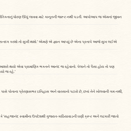
ાં નૈતિકતાનું ધોરણ ઊંચું લાવવા માટે કાનૂનની જરૂર નથી પડતી. આપોઆપ જ એમનાં જીવન
્તિ-સત્સંગ કરશો તો સુખી થશો.’ એમણે એ જ્ઞાન આપ્યું છે એના પ્રતાપે આજે સુખ લઈએ
નો આશરો થયો એવા પ્રામાણિક ભક્તને આનંદ જ રહેવાનો. પેલાને તો પૈસા હોય તો પણ
યો જ રહે.'
્રજા પાસે પોતાના પ્રેરણાસભર ઇતિહાસ અને વારસાનો પટારો છે, છતાં તેને ખોલવાની ગમ નથી,
 છે કે ‘સહજાનંદ સ્વામીના ઉપદેશથી ગુજરાત-કાઠિયાવાડની ઘણી ક્રૂર અને લઢકારી જાતો