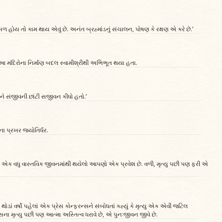
બળ હોય તો કામ થાય એવું છે. અનંત બ્રહ્માંડનું સંચાલન, પોષણ કે રક્ષણ એ કરે છે.’
ધરો આ મંદિરોના નિર્માણ બદલ સ્વામીશ્રીથી અભિભૂત થયા હતા.
રને સંજીવની છાંટી સજીવન કીધો હતો.’
 પ્રખર જ્યોતિર્ધર.
ાં એક વધુ વાસ્તવિક જીવનમાંથી થયેલો આપણો એક પ્રવેશ છે. વળી, મૃત્યુ પછી પણ ફરી એ
ડાં વર્ષો પહેલાં એક પ્રેસ કોન્ફરન્સને સંબોધતાં કહ્યું કે મૃત્યુ એક એવી જટિલ
ા મૃત્યુ પછી પણ આત્મા અસ્તિત્વ ધરાવે છે, એ પુનઃજીવન જીવે છે.