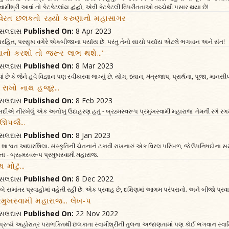
ામીશ્રી આવાં તો કેટકેટલાંય દ્વંદ્વો, એવી કેટકેટલી વિપરીતતાઓ વચ્ચેથી પસાર થયા છે!
અવિરત છલકતો રહ્યો કરુણાનો મહાસાગર
વત્સલદાસ
Published On:
8 Apr 2023
પરહિત, પરસુખ વગેરે એકબીજાના પર્યાય છે. પરંતુ તેનો સાચો પર્યાય એટલે ભગવાન અને સંત!
િધાનો કરશો તો જરૂર લાભ થશે...’
વત્સલદાસ
Published On:
8 Mar 2023
ં છે કે જેને હવે વિજ્ઞાન પણ સ્વીકારવા લાગ્યું છે. યોગ, ધ્યાન, મંત્રજાપ, પ્રાર્થના, પૂજા, માનસ
 રાખો નાથ હજૂર...
વત્સલદાસ
Published On:
8 Feb 2023
દીએ નીરખેલું એક અનોખું ઉદાહરણ હતું - બ્રહ્મસ્વરૂપ પ્રમુખસ્વામી મહારાજ. તેમની રગે રગ
 ઊપજૈ...
વત્સલદાસ
Published On:
8 Jan 2023
શાશ્વત આધારશિલા. સંસ્કૃતિની ચેતનાને ટકાવી રાખનારું એક વિરલ પરિબળ, જે ઉપનિષદોના સમયથી
- બ્રહ્મસ્વરૂપ પ્રમુખસ્વામી મહારાજ.
મોટું...
વત્સલદાસ
Published On:
8 Dec 2022
ે સમાંતર પ્રવાહોમાં વહેતી રહી છે. એક પ્રવાહ છે, દક્ષિણમાં આગમ પરંપરાનો. અને બીજો પ્રવા
રમુખસ્વામી મહારાજ... લેખ-૫
વત્સલદાસ
Published On:
22 Nov 2022
રત્યે અહોરાત્ર પરાભક્તિથી છલકાતા સ્વામીશ્રીની તુલના અજાણતામાં પણ કોઈ ભગવાન સ્વામિન