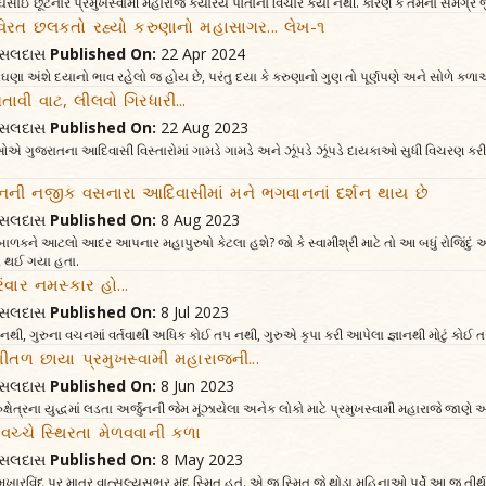
ઈ છૂટનાર પ્રમુખસ્વામી મહારાજે ક્યારેય પોતાનો વિચાર કર્યો નથી. કારણ કે તેમના સમગ્ર જીવન
વિરત છલકતો રહ્યો કરુણાનો મહાસાગર... લેખ-૧
વત્સલદાસ
Published On:
22 Apr 2024
ડાઘણા અંશે દયાનો ભાવ રહેલો જ હોય છે, પરંતુ દયા કે કરુણાનો ગુણ તો પૂર્ણપણે અને સોળે ક
વી વાટ, લીલવો ગિરધારી...
વત્સલદાસ
Published On:
22 Aug 2023
તેઓએ ગુજરાતના આદિવાસી વિસ્તારોમાં ગામડે ગામડે અને ઝૂંપડે ઝૂંપડે દાયકાઓ સુધી વિચરણ કરીન
ની નજીક વસનારા આદિવાસીમાં મને ભગવાનનાં દર્શન થાય છે
વત્સલદાસ
Published On:
8 Aug 2023
ાળકને આટલો આદર આપનાર મહાપુરુષો કેટલા હશે? જો કે સ્વામીશ્રી માટે તો આ બધું રોજિંદું અ
તા થઈ ગયા હતા.
ારંવાર નમસ્કાર હો...
વત્સલદાસ
Published On:
8 Jul 2023
નથી, ગુરુના વચનમાં વર્તવાથી અધિક કોઈ તપ નથી, ગુરુએ કૃપા કરી આપેલા જ્ઞાનથી મોટું કોઈ તત્ત્વ
શીતળ છાયા પ્રમુખસ્વામી મહારાજની...
વત્સલદાસ
Published On:
8 Jun 2023
ુક્ષેત્રના યુદ્ધમાં લડતા અર્જુનની જેમ મૂંઝાયેલા અનેક લોકો માટે પ્રમુખસ્વામી મહારાજે જા
ં વચ્ચે સ્થિરતા મેળવવાની કળા
વત્સલદાસ
Published On:
8 May 2023
ર મુખારવિંદ પર માત્ર વાત્સલ્યસભર મંદ સ્મિત હતું. એ જ સ્મિત જે થોડા મહિનાઓ પૂર્વે આ જ ત