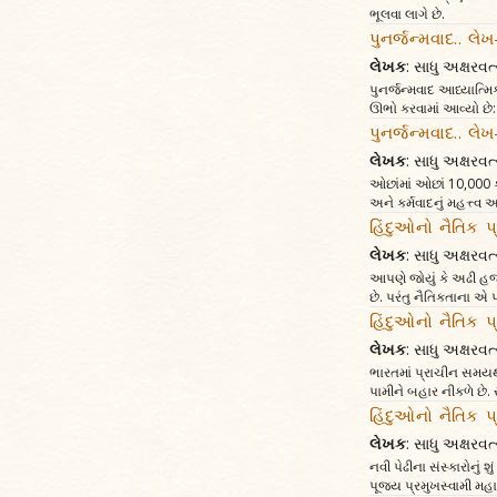
ભૂલવા લાગે છે.
પુનર્જન્મવાદ.. લે
લેખક
: સાધુ અક્ષર
પુનર્જન્મવાદ આધ્યાત્મિક
ઊભો કરવામાં આવ્યો છે:
પુનર્જન્મવાદ.. લેખ
લેખક
: સાધુ અક્ષર
ઓછાંમાં ઓછાં 10,000 કર
અને કર્મવાદનું મહત્ત્વ 
હિંદુઓનો નૈતિક પ
લેખક
: સાધુ અક્ષર
આપણે જોયું કે અઢી હજા
છે. પરંતુ નૈતિકતાના એ 
હિંદુઓનો નૈતિક પ
લેખક
: સાધુ અક્ષર
ભારતમાં પ્રાચીન સમયથી 
પામીને બહાર નીકળે છે.
હિંદુઓનો નૈતિક પ
લેખક
: સાધુ અક્ષર
નવી પેઢીના સંસ્કારોનું
પૂજ્ય પ્રમુખસ્વામી મહા