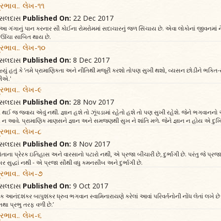
્રભાવ.. લેખ-૧૧
વત્સલદાસ
Published On:
22 Dec 2017
 આ ગંગાનું પાન કરનાર સૌ કોઈના રોમરોમમાં સદાચારનું જળ સિંચાય છે. એવા લોકોનાં જીવનમ
 ઊંચા સાબિત થાય છે.
્રભાવ.. લેખ-૧૦
વત્સલદાસ
Published On:
8 Dec 2017
કહ્યું હતું કે ‘તમે પ્રામાણિકતા અને નીતિથી મજૂરી કરશો તોપણ સુખી થશો, વ્યસન છોડીને ભક
ીએ.'
્રભાવ.. લેખ-૯
વત્સલદાસ
Published On:
28 Nov 2017
 થઈ જ જવાય એવું નથી. જ્ઞાન હશે તો ઝૂંપડામાં રહેતો હશે તો પણ સુખી રહેશે. જેને ભગવાન
ન આવે. પ્રામાણિક માણસને જ્ઞાન અને સમજણથી સુખ ને શાંતિ મળે. જેને જ્ઞાન ન હોય એ દુખિ
્રભાવ.. લેખ-૮
વત્સલદાસ
Published On:
8 Nov 2017
પોતાના પ્રેરક ઇતિહાસ અને વારસાનો પટારો નથી, એ પ્રજા બીચારી છે, દુર્ભાગી છે. પરંતુ જે પ
ર સુદ્ધાં નથી - એ પ્રજા સૌથી વધુ કમનસીબ અને દુર્ભાગી છે.
્રભાવ.. લેખ-૭
વત્સલદાસ
Published On:
9 Oct 2017
તક આનંદશંકર બાપુશંકર ધ્રુવ ભગવાન સ્વામિનારાયણે કરેલાં આવાં પરિવર્તનોની નોંધ લેતાં લખે
થા પ્રભુ તરફ વળી છે.’
્રભાવ.. લેખ-૬