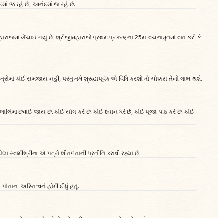
માં જ રહે છે, આનંદમાં જ રહે છે.
રાજમાં ખેંચાઈ ગયું છે. શ્રીજીમહારાજે પ્રથમ પ્રકરણના 25મા વચનામૃતમાં વાત કરી કે
ત્રોમાં કાંઈ સમજાય નહીં, પરંતુ તમે શ્રદ્ધાપૂર્વક એ વિધિ કરશો તો ચોક્કસ તેનો લાભ થશે.
ાલિમા છવાઈ જાય છે. કોઈ યોગ કરે છે, કોઈ ધ્યાન ધરે છે, કોઈ પૂજા-પાઠ કરે છે, કોઈ
 સ્વામીશ્રીના એ પત્રો શીતળતાની પ્રતીતિ કરાવી રહ્યા છે.
તાના અસ્તિત્વને હોમી દીધું હતું.