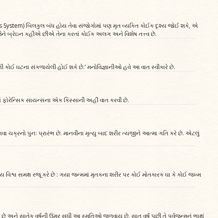
ous System) બિલકુલ બંધ હોય તેવા સંજોગોમાં પણ મૃત વ્યક્તિ કોઈક દૃશ્ય જોઈ શકે, એ
 જેને બ્રેઇન કહીએ છીએ તેના કરતાં કોઈક અલગ અને વિશેષ તત્ત્વ છે.
ની કોઈ ઘટના સંકળાયેલી હોઈ શકે છે.’ મનોવિજ્ઞાનીઓ હવે આ વાત સ્વીકારે છે.
ં ફોરેન્સિક સાયન્સના એક કિસ્સાની અહીં વાત કરવી છે.
ા ચક્રનો પુનઃ પ્રારંભ છે. માનવીના મૃત્યુ બાદ શરીર ત્યજીને આત્મા ગતિ કરે છે. એટલું
 વિશ્વ સમક્ષ રજૂ કરે છે : ગયા જન્મમાં મૃતકના શરીર પર કોઈ મોતકારક ઘા કે કોઈ જખ્મ
 છે અને સાતેક વર્ષની ઉંમર સુધી આ સ્મૃતિઓ જળવાય છે. સાત વર્ષ પછી તે પૂર્વજન્મનું ભાથું