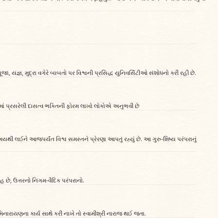
ીપૂજા, યજ્ઞ, મુદ્રા વગેરે બાબતો પર વિશ્વની પ્રસિદ્ધ યુનિવર્સિટીઓ સંશોધનો કરી રહી છે.
માં પ્રસરેલી દાસત્વ ભક્તિની ફોરમ લાખો લોકોએ અનુભવી છે
 લઈને આજપર્યંત વિશ્વ સમસ્તને પ્રેરણા આપતું રહ્યું છે. આ ગુરુ-શિષ્ય પરંપરાનું
હ છે, ઉત્તરનો નિગમ-વૈદિક પરંપરાનો.
ારાયણના કાર્ય સાથે કરી નાખે તો સ્વામીશ્રી નારાજ થઈ જતા.