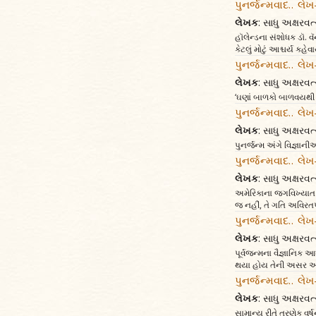
પુનર્જન્મવાદ.. લેખ
લેખક
: સાધુ અક્ષર
હૉલેન્ડના સંશોધક ડૉ. 
કેટલું મોટું આશ્ચર્ય 
પુનર્જન્મવાદ.. લે
લેખક
: સાધુ અક્ષર
‘ઘણાં બાળકો બાળવયથી પા
પુનર્જન્મવાદ.. લેખ
લેખક
: સાધુ અક્ષર
પુનર્જન્મ અંગે વિજ્ઞા
પુનર્જન્મવાદ.. લે
લેખક
: સાધુ અક્ષર
અમેરિકાના જગવિખ્યાત વિ
જ નહીં, તે ગતિ અવિરતપ
પુનર્જન્મવાદ.. લે
લેખક
: સાધુ અક્ષર
પૂર્વજન્મના વૈજ્ઞાનિક
થયા હોય તેની અસર આ 
પુનર્જન્મવાદ.. લે
લેખક
: સાધુ અક્ષર
સામાન્ય રીતે ત્રણેક વર્