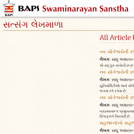
સત્સંગ લેખમાળા
All Articl
નવ યોગેશ્વરોની છ 
લેખક
: સાધુ અક્ષર
એ સદ્‌ગુરુ સંતોની છ-છ
નવ યોગેશ્વરોની છ 
લેખક
: સાધુ અક્ષર
યુનિવર્સિટીઓ અને કૉલે
ભગવા રંગે રંગવા છે.
નવ યોગેશ્વરોની છ 
લેખક
: સાધુ અક્ષર
બ્રહ્મસ્વરૂપ પ્રમુખસ્
વિશ્વફલકે વિસ્તારી છે.
સહજાનંદનો સહજ 
લેખક
: સાધુ અક્ષર