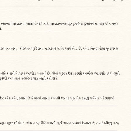
યું છે ત્યારથી શ્રદ્ધાના આવા વિષયો માટે, શ્રદ્ધાસભર હિન્દુઓનાં હૈયાંઓમાં પણ એક તરંગ
ઓ.
ઈપણ વર્ગના, કોઈપણ પ્રદેશના માણસને શાંતિ આપે તેવા છે. એવા સિદ્ધાંતોમાં પુનર્જન્મ
ની નૈતિકતાને વિશ્વમાં અજોડ ગણાવી છે, જેનાં પ્રેરક ઉદાહરણો આજેય આપણી વચ્ચે જીવે
 પૂર્વજો આપણને ક્યારેય માફ નહીં કરી શકે.
ર એક એવું સ્થાન છે કે જ્યાં સાચા ભાવથી જનાર પ્રત્યેક મુમુક્ષુ પવિત્ર પ્રેરણાઓ
ારા ખૂબ જુજ લોકો છે. એક તરફ નૈતિકતાનો સૂર્ય અસ્ત પામેલો દેખાય છે, ત્યારે બીજી તરફ