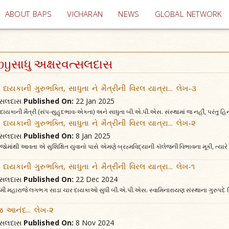
(current)
ABOUT BAPS
VICHARAN
NEWS
GLOBAL NETWORK
e byસાધુ અક્ષરવત્સલદાસ
દાયકાની ગુરુભક્તિ, સાધુતા ને મૈત્રીની વિરલ યાત્રા... લેખ-૩
વત્સલદાસ
Published On:
22 Jan 2025
 દાયકાની મૈત્રી (સંપ-સુહૃદભાવ-એકતા) અને સાધુતા બી.એ.પી.એસ. સંસ્થામાં જ નહીં, પરંતુ હિ
દાયકાની ગુરુભક્તિ, સાધુતા ને મૈત્રીની વિરલ યાત્રા... લેખ-૨
વત્સલદાસ
Published On:
8 Jan 2025
જોમાંથી આવતા એ સુશિક્ષિત યુવાનો પાસે એમણે બ્રહ્મવિદ્યાની કૉલેજની વિભાવના મૂકી, ત્યારે
દાયકાની ગુરુભક્તિ, સાધુતા ને મૈત્રીની વિરલ યાત્રા... લેખ-૧
વત્સલદાસ
Published On:
22 Dec 2024
વામી મહારાજે લગભગ સાડા ચાર દાયકાઓ સુધી બી.એ.પી.એસ. સ્વામિનારાયણ સંસ્થાના ગુરુપદે બિરા
આનંદ... લેખ-૨
વત્સલદાસ
Published On:
8 Nov 2024