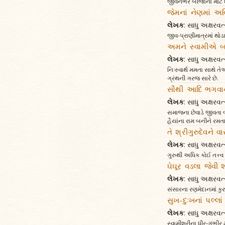
જીવનભર બીજાના માટે ઘસા
જેમનાં નેણમાં અ
લેખક
: સાધુ અક્ષર
જીવ-પ્રાણીમાત્રમાં થો
અમને સ્વામીએ બતા
લેખક
: સાધુ અક્ષર
નિઃસ્વાર્થ મમતા સાથે 
ગ્રંથની ગરજ સારે છે.
સૌથી આદિ ભગવાન
લેખક
: સાધુ અક્ષર
સમાજના છેવાડે જીવતા બ
હૈયાંના રામ બનીને રમ
તે શ્રીગુરુદેવને વ
લેખક
: સાધુ અક્ષર
ગુરુથી અધિક કોઈ તત્ત્વ 
ઘેઘૂર વડલા જેવી 
લેખક
: સાધુ અક્ષર
સંસારના રણમેદાનમાં કુર
સુખ-દુઃખનાં પલ્લા
લેખક
: સાધુ અક્ષર
સ્વામીશ્રીના ધીર-ગંભી