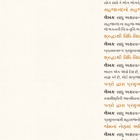
યોગ સાધે કે ભોગ ભોગવે,
સહજાનંદનો સહજ 
લેખક
: સાધુ અક્ષર
સહજાનંદના સહજ-આનંદનું
જે ભક્તની ચિત્ત-વૃત્તિ
શ્રદ્ધાથી વિધિ-વ
લેખક
: સાધુ અક્ષર
બ્રહ્મસ્વરૂપ પ્રમુખસ્વા
શ્રદ્ધાથી વિધિ-વ
લેખક
: સાધુ અક્ષર
ભારત એક એવો દેશ છે, જ્
યજ્ઞ કરે છે, કોઈ મંત્ર
પત્રો દ્વારા પ્ર
લેખક
: સાધુ અક્ષર
સ્વામીશ્રીની આત્મીયતા
પત્રો દ્વારા પ્રમ
લેખક
: સાધુ અક્ષર
પ્રમુખસ્વામી મહારાજનો 
જેમનાં નેણમાં અ
લેખક
: સાધુ અક્ષર