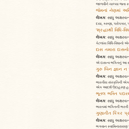
જાળવીને ચાલ્યા જતા સ્વ
જેમનાં નેણમાં 
લેખક
: સાધુ અક્ષર
દયા, કરુણા, પરોપકાર, 
‘શ્રદ્ધાથી વિધિ-વ
લેખક
: સાધુ અક્ષર
કેટલાંય વિધિ-વિધાનો એવા
દાસ તમારા દાસનો
લેખક
: સાધુ અક્ષર
એ દાસત્વ ભક્તિનું આ સ
ગુરુ બિન જ્ઞાન ન
લેખક
: સાધુ અક્ષર
ભારતીય સંસ્કૃતિની એક 
એક આદર્શ ઉદાહરણ હતા 
ભૂતલ ભક્તિ પદારથ 
લેખક
: સાધુ અક્ષર
ભારતમાં ભક્તિની ભરતી બ
ગુણાતીત કિંકર પ્
લેખક
: સાધુ અક્ષર
ભગવાન સ્વામિનારાયણ પ્