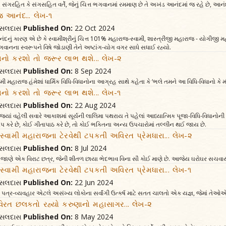
 સંગરહિત કે સંગસહિત વર્તે, જેનું ચિત્ત ભગવાનમાં રમમાણ છે તે અખંડ આનંદમાં જ રહે છે, આનંદ
આનંદ... લેખ-૧
વત્સલદાસ
Published On:
22 Oct 2024
 કારણ એ છે કે સ્વામીશ્રીનું ચિત્ત 101% મહારાજ-સ્વામી, શાસ્ત્રીજી મહારાજ - યોગીજી મહા
 ભગવાનના સ્વરૂપને વિષે જોડાણી તેને અષ્ટાંગ-યોગ વગર સાધે સધાઈ રહ્યો.
િધાનો કરશો તો જરૂર લાભ થશે... લેખ-૨
વત્સલદાસ
Published On:
8 Sep 2024
મી મહારાજ હંમેશાં ધાર્મિક વિધિ-વિધાનોના આગ્રહ સાથે કહેતા કે ‘ભલે તમને આ વિધિ-વિધાનો કે મં
િધાનો કરશો તો જરૂર લાભ થશે... લેખ-૧
વત્સલદાસ
Published On:
22 Aug 2024
યાં વહેલી સવારે આકાશમાં સૂર્યની લાલિમા પથરાય તે પહેલાં આધ્યાત્મિક પૂજા-વિધિ-વિધાનોની લ
જાપ કરે છે, કોઈ ગીતાપાઠ કરે છે, તો કોઈ ભક્તિના અન્ય ઉપચારોમાં તલ્લીન થઈ જાય છે.
મુખસ્વામી મહારાજના ટેરવેથી ટપકતી અવિરત પ્રેમધારા... લેખ-૨
વત્સલદાસ
Published On:
8 Jul 2024
 જાણે એક વિરાટ છત્ર, જેની શીતળ છાયા ભેદભાવ વિના સૌ કોઈ માણે છે. આજેય ઘરોઘર સચવાયેલા
ુખસ્વામી મહારાજના ટેરવેથી ટપકતી અવિરત પ્રેમધારા... લેખ-૧
વત્સલદાસ
Published On:
22 Jun 2024
પત્ર-વ્યવહાર એટલે અસંખ્ય લોકોના સર્વાંગી ઉત્કર્ષ માટે સતત ચાલતો એક યજ્ઞ, જેમાં તેઓએ પો
વિરત છલકતો રહ્યો કરુણાનો મહાસાગર... લેખ-૨
વત્સલદાસ
Published On:
8 May 2024