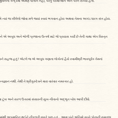
ના કેન્દ્રમાં એમણે પોતાને નહીં, પરંતુ પરમાત્માને અને પરને રાખ્યા હતા.
ળાએ ત્યાં જ ખીલેલો જોવા મળે જ્યાં સ્વયં ભગવાન હોય અથવા તેમના અખંડ ધારક સંત હોય.
ે એ અબુધ અને ભોળી પ્રજાના ઉત્કર્ષ માટે જે પ્રયાસ કર્યો છે તેની ગાથા એક વિસ્તૃત
ને સહજ હતું ! એટલે જ એ અબુધ ગણાતા લોકોનાં હૈયે સ્વામીશ્રી ભાવપૂર્વક તેમનાં
જ્ઞાન નથી. તેથી તે શ્રીગુરુદેવને મારા વારંવાર નમસ્કાર હો.
ણે આ ટૂંકા અને સરળ ઉત્તરમાં સંસારની સુખ-ગીતાનો અદ્ભુત બોધ આપી દીધો.
ીર્થમાંથી અપમાનિત થઈને નીકળતી વખતે પણ હતું... આવા બંને અંતિમો વચ્ચે પોતાની સમતુલા