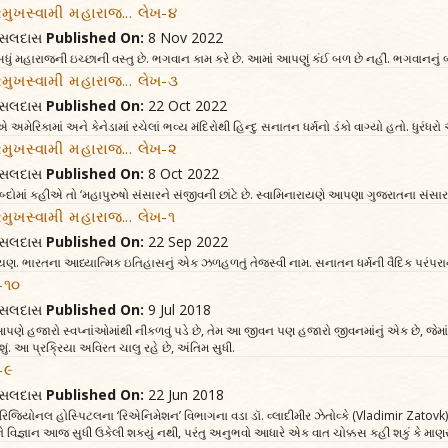
રમુખસ્વામી મહારાજ... લેખ-૪
વત્સલદાસ
Published On:
8 Nov 2022
 બધું મહારાજની ઇચ્છાની વસ્તુ છે. ભગવાન કામ કરે છે. આમાં આપણું કંઈ બળ છે નહીં. ભગવાનનું 
રમુખસ્વામી મહારાજ... લેખ-૩
વત્સલદાસ
Published On:
22 Oct 2022
 અમેરિકામાં અને કેનેડામાં રચેલાં ભવ્ય મંદિરોથી હિન્દુ સનાતન ધર્મનો ડંકો વાગ્યો હતો. ધુરં
રમુખસ્વામી મહારાજ... લેખ-૨
વત્સલદાસ
Published On:
8 Oct 2022
બ્દોમાં કહીએ તો ‘મહાપુરુષો સંસારને સંજીવની છાંટે છે. સ્વામિનારાયણે આપણા ગુજરાતના સંસા
રમુખસ્વામી મહારાજ... લેખ-૧
વત્સલદાસ
Published On:
22 Sep 2022
યણ. ભારતના આધ્યાત્મિક ઇતિહાસનું એક ઝળહળતું તેજસ્વી નામ. સનાતન ધર્મની વૈદિક પરંપરાના
ખ-૧૦
વત્સલદાસ
Published On:
9 Jul 2018
આપણે હજારો સ્વપ્નાંઓમાંથી નીકળવું પડે છે, તેમ આ જીવન પણ હજારો જીવનમાંનું એક છે, જેમ
ં. આ પ્રક્રિયા અવિરત ચાલુ રહે છે, અંતિમ સુધી.
ખ-૯
વત્સલદાસ
Published On:
22 Jun 2018
રિજિયોનલ હોસ્પિટલના ‘રિએનિમેશન’ વિભાગના વડા ડૉ. વ્લાદીમીર ઝેતોવ્કે (Vladimir Zatovk) થો
વિજ્ઞાન આજ સુધી ઉકેલી શક્યું નથી, પરંતુ અનુભવો આધારે એક વાત ચોક્કસ કહી શકું કે માણસન