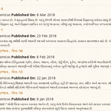
ખ-૨
વત્સલદાસ
Published On:
8 Mar 2018
 બાબત છે. તે શ્રદ્ધાનો વિષય છે. પરંતુ છેલ્લી એકાદ શતાબ્દીથી વિશ્વમાં વિજ્ઞાનનું વર્ચસ્વ વધ્
 વિજ્ઞાન કહે અને વિજ્ઞાન સાબિત કરે તેટલું જ સત્ય. બીજું બધું અસત્ય, કપોળકલ્પિત કલ્પના
-૧
વત્સલદાસ
Published On:
23 Feb 2018
તાંય વધુ વર્ષોથી ચાલી આવતી આ ધર્મ પરંપરાના પાયાના સિદ્ધાંતો, સમસ્ત માનવજાત માટે છે. કો
અનન્ય છે.
્રભાવ.. લેખ-૧૪
વત્સલદાસ
Published On:
8 Feb 2018
ર વર્ષના ઈતિહાસમાં ગ્રીક, રોમન, આરબ, ચીના, પોર્ટુગીઝ, ફ્રેંચ, અંગ્રેજ વગેરેએ ભારતીયો
પવિત્ર વારસાને આપણી નવી પેઢીમાં ઊતારવાનું કર્તવ્ય ચૂકી જઈશું તો હજારો વર્ષો પૂર્વેના આપણાં
્રભાવ.. લેખ-૧3
વત્સલદાસ
Published On:
22 Jan 2018
નૈતિકતાનું શિક્ષણ આપતી ચાર સંસ્થાઓ પ્રસિદ્ધ રહી છે: શાસ્ત્ર, સંત, મંદિર અને મા-બાપ. મંદિ
 સેંકડો વર્ષોથી મંદિરોએ નૈતિકતાની જ્યોતને જલતી રાખવામાં અનન્ય યોગદાન આપ્યું છે.
્રભાવ.. લેખ-૧૨
વત્સલદાસ
Published On:
8 Jan 2018
 શું થશે ? એવી ચિંતા વ્યક્ત કરનારા અનેક છે, પરંતુ તેનો ઉકેલ વિચારનારા અને તેને સાકાર કરન
રાજ જેવા સંતોના પુરુષાર્થથી પવિત્ર સંસ્કારોનો સૂર્ય ઉદય પામતો અનુભવાય છે.