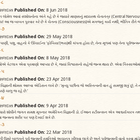
-૮
વત્સલદાસ
Published On:
8 Jun 2018
વૅન લોમેલ આવાં સંશોધનોના અંતે કહે છે કે જ્યારે માણસનું મધ્યસ્થ ચેતાતંત્ર (Central Nerv
કહેવાય! આ જ બાબત પુરવાર કરે છે કે ચેતના (Consciousness)એ મગજનું કાર્ય નથી, ભૌતિક રીતે
ખ-૭
વત્સલદાસ
Published On:
29 May 2018
ણી, પશુ, વાહનો કે ઊંચાઈના ‘ફોબિયા’(ભય)થી કાંપતા હોય છે, તેના મૂળમાં પણ તેના પૂર્વજન્મ
-૬
વત્સલદાસ
Published On:
8 May 2018
નીઓએ કેટલાક એવા પ્રમાણો આપ્યા છે કે, જ્યાં વિશ્વાસનો સહેજે જન્મ થાય છે. એવા કિસ્સાઓમા
ખ-૫
વત્સલદાસ
Published On:
23 Apr 2018
જ્ઞાની થોમસ આલ્વા એડિસન લખે છે : ‘મૃત્યુ પછીના જે અસ્તિત્વની વાત હું સમજી શકું છું, તે નવ
ણે ચાલુ જ રહે છે.’
ખ-૪
વત્સલદાસ
Published On:
9 Apr 2018
 આધારો શોધીને જગત સમક્ષ મૂકનાર અમેરિકન વિજ્ઞાની ડો. ઈઆન સ્ટીવન્સન એક આશ્ચર્યકારક તથ્ય
જન્મના શરીર પર પણ દેખાઈ શકે છે.
ખ-૩
વત્સલદાસ
Published On:
22 Mar 2018
ષની ઉંમરે બાળકને પૂર્વ જન્મની સ્મૃતિઓ અચાનક ખીલવા લાગે છે અને પૂર્વજન્મની વાતો કરવા માંડે