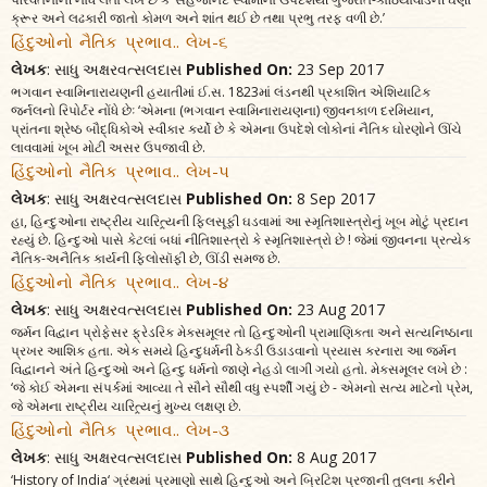
ક્રૂર અને લઢકારી જાતો કોમળ અને શાંત થઈ છે તથા પ્રભુ તરફ વળી છે.’
હિંદુઓનો નૈતિક પ્રભાવ.. લેખ-૬
લેખક
: સાધુ અક્ષરવત્સલદાસ
Published On:
23 Sep 2017
ભગવાન સ્વામિનારાયણની હયાતીમાં ઈ.સ. 1823માં લંડનથી પ્રકાશિત એશિયાટિક
જર્નલનો રિપોર્ટર નોંધે છેઃ ‘એમના (ભગવાન સ્વામિનારાયણના) જીવનકાળ દરમિયાન,
પ્રાંતના શ્રેષ્ઠ બૌદ્ધિકોએ સ્વીકાર કર્યો છે કે એમના ઉપદેશે લોકોનાં નૈતિક ઘોરણોને ઊંચે
લાવવામાં ખૂબ મોટી અસર ઉપજાવી છે.
હિંદુઓનો નૈતિક પ્રભાવ.. લેખ-૫
લેખક
: સાધુ અક્ષરવત્સલદાસ
Published On:
8 Sep 2017
હા, હિન્દુઓના રાષ્ટ્રીય ચારિત્ર્યની ફિલસૂફી ઘડવામાં આ સ્મૃતિશાસ્ત્રોનું ખૂબ મોટું પ્રદાન
રહ્યું છે. હિન્દુઓ પાસે કેટલાં બધાં નીતિશાસ્ત્રો કે સ્મૃતિશાસ્ત્રો છે ! જેમાં જીવનના પ્રત્યેક
નૈતિક-અનૈતિક કાર્યની ફિલોસૉફી છે, ઊંડી સમજ છે.
હિંદુઓનો નૈતિક પ્રભાવ.. લેખ-૪
લેખક
: સાધુ અક્ષરવત્સલદાસ
Published On:
23 Aug 2017
જર્મન વિદ્વાન પ્રોફેસર ફ્રેડરિક મેક્સમૂલર તો હિન્દુઓની પ્રામાણિકતા અને સત્યનિષ્ઠાના
પ્રખર આશિક હતા. એક સમયે હિન્દુધર્મની ઠેકડી ઉડાડવાનો પ્રયાસ કરનારા આ જર્મન
વિદ્વાનને અંતે હિન્દુઓ અને હિન્દુ ધર્મનો જાણે નેહડો લાગી ગયો હતો. મેક્સમૂલર લખે છે :
‘જે કોઈ એમના સંપર્કમાં આવ્યા તે સૌને સૌથી વધુ સ્પર્શી ગયું છે - એમનો સત્ય માટેનો પ્રેમ,
જે એમના રાષ્ટ્રીય ચારિત્ર્યનું મુખ્ય લક્ષણ છે.
હિંદુઓનો નૈતિક પ્રભાવ.. લેખ-૩
લેખક
: સાધુ અક્ષરવત્સલદાસ
Published On:
8 Aug 2017
‘History of India‘ ગ્રંથમાં પ્રમાણો સાથે હિન્દુઓ અને બ્રિટિશ પ્રજાની તુલના કરીને