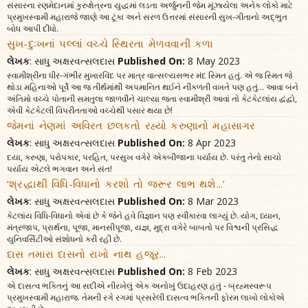
સંસારના રણમેદાનમાં કુરુક્ષેત્રના યુદ્ધમાં લડતા અર્જુનની જેમ મૂંઝાયેલા અનેક લોકો માટે
પ્રમુખસ્વામી મહારાજે જાણે આ ટૂંકા અને સરળ ઉત્તરમાં સંસારની સુખ-ગીતાનો અદ્ભુત
બોધ આપી દીધો.
સુખ-દુઃખનાં પલ્લાં વચ્ચે સ્થિરતા મેળવવાની કળા
લેખક
: સાધુ અક્ષરવત્સલદાસ
Published On:
8 May 2023
સ્વામીશ્રીના ધીર-ગંભીર મુખારવિંદ પર માત્ર વાત્સલ્યસભર મંદ સ્મિત હતું. એ જ સ્મિત જે
થોડા મહિનાઓ પૂર્વે આ જ તીર્થમાંથી અપમાનિત થઈને નીકળતી વખતે પણ હતું... આવા બંને
અંતિમો વચ્ચે પોતાની સમતુલા જાળવીને ચાલ્યા જતા સ્વામીશ્રી આવાં તો કેટકેટલાંય દ્વંદ્વો,
એવી કેટકેટલી વિપરીતતાઓ વચ્ચેથી પસાર થયા છે!
જેમનાં નેણમાં અવિરત છલકતો રહ્યો કરુણાનો મહાસાગર
લેખક
: સાધુ અક્ષરવત્સલદાસ
Published On:
8 Apr 2023
દયા, કરુણા, પરોપકાર, પરહિત, પરસુખ વગેરે એકબીજાના પર્યાય છે. પરંતુ તેનો સાચો
પર્યાય એટલે ભગવાન અને સંત!
‘શ્રદ્ધાથી વિધિ-વિધાનો કરશો તો જરૂર લાભ થશે...’
લેખક
: સાધુ અક્ષરવત્સલદાસ
Published On:
8 Mar 2023
કેટલાંય વિધિ-વિધાનો એવાં છે કે જેને હવે વિજ્ઞાન પણ સ્વીકારવા લાગ્યું છે. યોગ, ધ્યાન,
મંત્રજાપ, પ્રાર્થના, પૂજા, માનસીપૂજા, યજ્ઞ, મુદ્રા વગેરે બાબતો પર વિશ્વની પ્રસિદ્ધ
યુનિવર્સિટીઓ સંશોધનો કરી રહી છે.
દાસ તમારા દાસનો રાખો નાથ હજૂર...
લેખક
: સાધુ અક્ષરવત્સલદાસ
Published On:
8 Feb 2023
એ દાસત્વ ભક્તિનું આ સદીએ નીરખેલું એક અનોખું ઉદાહરણ હતું - બ્રહ્મસ્વરૂપ
પ્રમુખસ્વામી મહારાજ. તેમની રગે રગમાં પ્રસરેલી દાસત્વ ભક્તિની ફોરમ લાખો લોકોએ