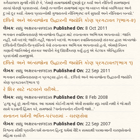
કનૈયાલાલ મુન્શી નોંધે છે કે, 'તેમણે સમાજમાંથી દૂષણો દૂર કર્યાં અને નીતિની સમજણનાં
સાચાં ધોરણો પ્રસરાવ્યાં. તેમણે તત્કાલીન સમાજમાં ખૂબ જ વ્યાપ્ત એવાં વ્યભિચાર અને
દુઃખો દૂર કર્યાં. તેમના પ્રયત્નોથી ગુજરાતનો નીતિભ્રષ્ટ વર્ગ સુધર્યો અને નીતિવાન બન્યો.'
દલિતો અને અંત્યજોના ઉદ્ધારની જ્યોતિ કોણ પ્રગટાવત ?(ભાગ-૨)
લેખક
: સાધુ અક્ષરવત્સલદાસ
Published On:
8 Oct 2011
ભગવાન સ્વામિનારાયણે અંત્યજોના ઉદ્ધાર માટે રચનાત્મક અભિગમ અપનાવ્યો : જાતિ
નહીં, કર્મ બદલો; જાતિ નહીં, જાતને બદલો. ભગવાન સ્વામિનારાયણે સંસ્કાર દ્વારા અંત્યજો-
દલિતોની ઉન્નતિ-ઉત્ક્રાંતિનો કેવો રચનાત્મક અભિગમ અપનાવ્યો હતો, એમણે નિમ્ન
ગણાતી જાતિઓનું સંસ્કાર આપીને કેવું ઊર્ધ્વીકરણ કર્યું હતું એ કેટલાક ઐતિહાસિક
પ્રસંગોથી સમજીએ.
દલિતો અને અંત્યજોના ઉદ્ધારની જ્યોતિ કોણ પ્રગટાવત?(ભાગ ૧)
લેખક
: સાધુ અક્ષરવત્સલદાસ
Published On:
22 Sep 2011
ભગવાન સ્વામિનારાયણ ન પ્રગટ્યા હોત તો... દલિતો અને અંત્યજોના ઉદ્ધારની જ્યોતિ
કોણ પ્રગટાવત?(ભાગ ૧)
રે શિર સાટે નટવરને વરીએ...
લેખક
: સાધુ અક્ષરવત્સલદાસ
Published On:
8 Feb 2008
'હજુ કહું છું, માની જાવ. આ ગામમાં કોઈની માએ એવી સવાશેર સૂંઠ ખાધી નથી કે જે મારી
સામે પડવાની હિંમત કરે, સમજ્યો ? ધનોતપનોત નીકળી જશે...'
સનાતન ધર્મની ભક્તિ-પરંપરામાં - ચરણસેવા
લેખક
: સાધુ અક્ષરવત્સલદાસ
Published On:
22 Sep 2007
વિશ્વના સૌથી પ્રાચીન ધર્મ સનાતન હિન્દુ ધર્મમાં વૈદિક સમયથી પરમાત્માની ચરણસેવાનો
મહિમા રહ્યો છે.