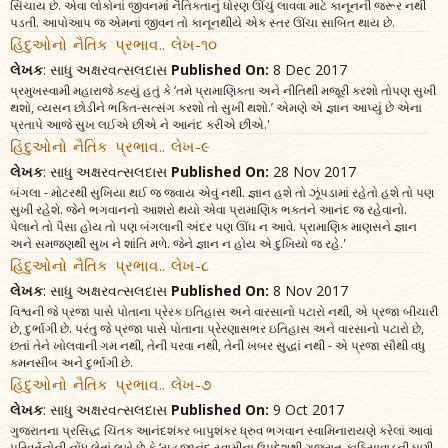
સિંચાય છે. એવા લોકોનાં જીવનમાં નૈતિકતાનું ધોરણ ઊંચું લાવવા માટે કાનૂનની જરૂર નથી
પડતી. આપોઆપ જ એમનાં જીવન તો કાનૂનથીયે એક સ્તર ઊંચા સાબિત થાય છે.
હિંદુઓનો નૈતિક પ્રભાવ.. લેખ-૧૦
લેખક
: સાધુ અક્ષરવત્સલદાસ
Published On:
8 Dec 2017
પ્રમુખસ્વામી મહારાજે કહ્યું હતું કે ‘તમે પ્રામાણિકતા અને નીતિથી મજૂરી કરશો તોપણ સુખી
થશો, વ્યસન છોડીને ભક્તિ-સત્સંગ કરશો તો સુખી થશો.’ એમણે એ જ્ઞાન આપ્યું છે એના
પ્રતાપે આજે સુખ લઈએ છીએ ને આનંદ કરીએ છીએ.'
હિંદુઓનો નૈતિક પ્રભાવ.. લેખ-૯
લેખક
: સાધુ અક્ષરવત્સલદાસ
Published On:
28 Nov 2017
બંગલા - મોટરથી સુખિયા થઈ જ જવાય એવું નથી. જ્ઞાન હશે તો ઝૂંપડામાં રહેતો હશે તો પણ
સુખી રહેશે. જેને ભગવાનનો આશરો થયો એવા પ્રામાણિક ભક્તને આનંદ જ રહેવાનો.
પેલાને તો પૈસા હોય તો પણ બંગલાની અંદર પણ ઊંઘ ન આવે. પ્રામાણિક માણસને જ્ઞાન
અને સમજણથી સુખ ને શાંતિ મળે. જેને જ્ઞાન ન હોય એ દુખિયો જ રહે.'
હિંદુઓનો નૈતિક પ્રભાવ.. લેખ-૮
લેખક
: સાધુ અક્ષરવત્સલદાસ
Published On:
8 Nov 2017
વિશ્વની જે પ્રજા પાસે પોતાના પ્રેરક ઇતિહાસ અને વારસાનો પટારો નથી, એ પ્રજા બીચારી
છે, દુર્ભાગી છે. પરંતુ જે પ્રજા પાસે પોતાના પ્રેરણાસભર ઇતિહાસ અને વારસાનો પટારો છે,
છતાં તેને ખોલવાની ગમ નથી, તેની પરવા નથી, તેની ખબર સુદ્ધાં નથી - એ પ્રજા સૌથી વધુ
કમનસીબ અને દુર્ભાગી છે.
હિંદુઓનો નૈતિક પ્રભાવ.. લેખ-૭
લેખક
: સાધુ અક્ષરવત્સલદાસ
Published On:
9 Oct 2017
ગુજરાતના પ્રસિદ્ધ ચિંતક આનંદશંકર બાપુશંકર ધ્રુવ ભગવાન સ્વામિનારાયણે કરેલાં આવાં
પરિવર્તનોની નોંધ લેતાં લખે છે કે ‘સહજાનંદ સ્વામીના ઉપદેશથી ગુજરાત-કાઠિયાવાડની ઘણી