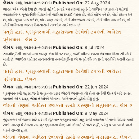
લેખક
: સાધુ અક્ષરવત્સલદાસ
Published On:
22 Aug 2024
ભારત એક એવો દેશ છે, જ્યાં વહેલી સવારે આકાશમાં સૂર્યની લાલિમા પથરાય તે પહેલાં
આધ્યાત્મિક પૂજા-વિધિ-વિધાનોની લાલિમા છવાઈ જાય છે. કોઈ યોગ કરે છે, કોઈ ધ્યાન ધરે
છે, કોઈ પૂજા-પાઠ કરે છે, કોઈ યજ્ઞ કરે છે, કોઈ મંત્રજાપ કરે છે, કોઈ ગીતાપાઠ કરે છે, તો
કોઈ ભક્તિના અન્ય ઉપચારોમાં તલ્લીન થઈ જાય છે.
પત્રો દ્વારા પ્રમુખસ્વામી મહારાજના ટેરવેથી ટપકતી અવિરત
પ્રેમધારા... લેખ-૨
લેખક
: સાધુ અક્ષરવત્સલદાસ
Published On:
8 Jul 2024
સ્વામીશ્રીની આત્મીયતા જાણે એક વિરાટ છત્ર, જેની શીતળ છાયા ભેદભાવ વિના સૌ કોઈ
માણે છે. આજેય ઘરોઘર સચવાયેલા સ્વામીશ્રીના એ પત્રો શીતળતાની પ્રતીતિ કરાવી રહ્યા
છે.
પત્રો દ્વારા પ્રમુખસ્વામી મહારાજના ટેરવેથી ટપકતી અવિરત
પ્રેમધારા... લેખ-૧
લેખક
: સાધુ અક્ષરવત્સલદાસ
Published On:
22 Jun 2024
પ્રમુખસ્વામી મહારાજનો પત્ર-વ્યવહાર એટલે અસંખ્ય લોકોના સર્વાંગી ઉત્કર્ષ માટે સતત
ચાલતો એક યજ્ઞ, જેમાં તેઓએ પોતાના અસ્તિત્વને હોમી દીધું હતું.
જેમનાં નેણમાં અવિરત છલકતો રહ્યો કરુણાનો મહાસાગર... લેખ-૨
લેખક
: સાધુ અક્ષરવત્સલદાસ
Published On:
8 May 2024
જીવનભર બીજાના માટે ઘસાઈ છૂટનાર પ્રમુખસ્વામી મહારાજે ક્યારેય પોતાનો વિચાર કર્યો
નથી. કારણ કે તેમના સમગ્ર જીવનના કેન્દ્રમાં એમણે પોતાને નહીં, પરંતુ પરમાત્માને અને
પરને રાખ્યા હતા.
જેમનાં નેણમાં અવિરત છલકતો રહ્યો કરુણાનો મહાસાગર... લેખ-૧