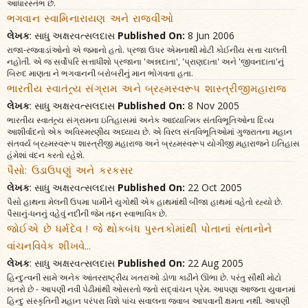
આધારસ્તંભ છે.
ભગવાન સ્વામિનારાયણ અને રાજવીઓ
લેખક
: સાધુ અક્ષરવત્સલદાસ
Published On:
8 Jun 2006
રાજા-રજવાડાંઓનો એ જમાનો હતો. પ્રજા ઉપર એમનાથી મોટી કોઈનીય સત્તા ચાલતી
નહોતી. એ જ સર્વોપરિ સત્તાધીશો પ્રજાના 'અન્નદાતા', 'પ્રાણદાતા' અને 'જીવનદાતા'નું
બિરુદ માણતા ને ભગવાનની બરોબરીનું માન ભોગવતા હતા.
ભારતીય સ્વાતંત્ર્ય સંગ્રામ અને બ્રહ્મસ્વરૂપ શાસ્ત્રીજીમહારાજ
લેખક
: સાધુ અક્ષરવત્સલદાસ
Published On:
8 Nov 2005
ભારતીય સ્વાતંત્ર્ય સંગ્રામના ઇતિહાસમાં અનેક આધ્યાત્મિક સંતવિભૂતિઓના દિવ્ય
આશીર્વાદનો એક અવિસ્મરણીય અધ્યાય છે. એ વિરલ સંતવિભૂતિઓમાં ગુજરાતના મહાન
સંતવર્ય બ્રહ્મસ્વરૂપ શાસ્ત્રીજી મહારાજ અને બ્રહ્મસ્વરૂપ યોગીજી મહારાજને ઇતિહાસ
હંમેશાં વંદન કરતો રહેશે.
પૈસો: ઉડાઉપણું અને કરકસર
લેખક
: સાધુ અક્ષરવત્સલદાસ
Published On:
22 Oct 2005
પૈસો હાથના મેલની ઉપમા પામીને યુગોથી એક હાથમાંથી બીજા હાથમાં વહેતો રહ્યો છે.
પૈસાનું-ધનનું વહેવું નદીની જેમ તદ્દન સ્વાભાવિક છે.
જોઈએ છે ધર્મદેવ ! જે થોકબંધ પુસ્તકોમાંથી પોતાનાં સંતાનોને
વાંચનવિવેક શીખવે...
લેખક
: સાધુ અક્ષરવત્સલદાસ
Published On:
22 Aug 2005
હિન્દુત્વની સામે અનેક આંતરરાષ્ટ્રીય ખતરાઓ ડોળા કાઢીને ઊભા છે. પરંતુ સૌથી મોટો
ખતરો છે - આપણી નવી પેઢીમાંથી ઓસરતો જતો સદ્‌વાંચન પ્રેમ. આપણા આજના યુવાનમાં
હિન્દુ સંસ્કૃતિની મહાન પરંપરા વિશે પાંચ સવાલના જવાબ આપવાની ક્ષમતા નથી. આપણી