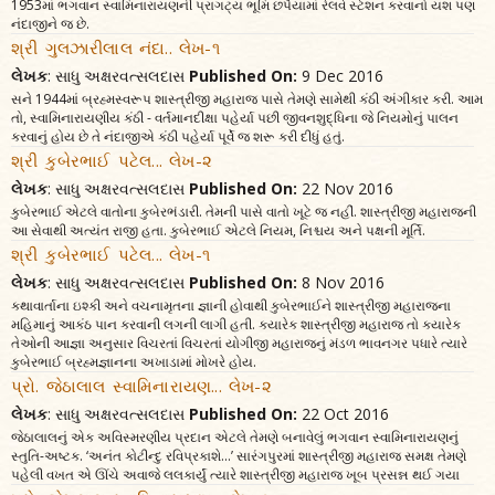
1953માં ભગવાન સ્વામિનારાયણની પ્રાગટ્ય ભૂમિ છપૈયામાં રેલવે સ્ટેશન કરવાનો યશ પણ
નંદાજીને જ છે.
શ્રી ગુલઝારીલાલ નંદા.. લેખ-૧
લેખક
: સાધુ અક્ષરવત્સલદાસ
Published On:
9 Dec 2016
સને 1944માં બ્રહ્મસ્વરૂપ શાસ્ત્રીજી મહારાજ પાસે તેમણે સામેથી કંઠી અંગીકાર કરી. આમ
તો, સ્વામિનારાયણીય કંઠી - વર્તમાનદીક્ષા પહેર્યા પછી જીવનશુદ્ધિના જે નિયમોનું પાલન
કરવાનું હોય છે તે નંદાજીએ કંઠી પહેર્યા પૂર્વે જ શરૂ કરી દીધું હતું.
શ્રી કુબેરભાઈ પટેલ... લેખ-૨
લેખક
: સાધુ અક્ષરવત્સલદાસ
Published On:
22 Nov 2016
કુબેરભાઈ એટલે વાતોના કુબેરભંડારી. તેમની પાસે વાતો ખૂટે જ નહીં. શાસ્ત્રીજી મહારાજની
આ સેવાથી અત્યંત રાજી હતા. કુબેરભાઈ એટલે નિયમ, નિશ્ચય અને પક્ષની મૂર્તિ.
શ્રી કુબેરભાઈ પટેલ... લેખ-૧
લેખક
: સાધુ અક્ષરવત્સલદાસ
Published On:
8 Nov 2016
કથાવાર્તાના ઇશ્કી અને વચનામૃતના જ્ઞાની હોવાથી કુબેરભાઈને શાસ્ત્રીજી મહારાજના
મહિમાનું આકંઠ પાન કરવાની લગની લાગી હતી. ક્યારેક શાસ્ત્રીજી મહારાજ તો ક્યારેક
તેઓની આજ્ઞા અનુસાર વિચરતાં વિચરતાં યોગીજી મહારાજનું મંડળ ભાવનગર પધારે ત્યારે
કુબેરભાઈ બ્રહ્મજ્ઞાનના અખાડામાં મોખરે હોય.
પ્રો. જેઠાલાલ સ્વામિનારાયણ... લેખ-૨
લેખક
: સાધુ અક્ષરવત્સલદાસ
Published On:
22 Oct 2016
જેઠાલાલનું એક અવિસ્મરણીય પ્રદાન એટલે તેમણે બનાવેલું ભગવાન સ્વામિનારાયણનું
સ્તુતિ-અષ્ટક. ‘અનંત કોટીન્દુ રવિપ્રકાશે...’ સારંગપુરમાં શાસ્ત્રીજી મહારાજ સમક્ષ તેમણે
પહેલી વખત એ ઊંચે અવાજે લલકાર્યું ત્યારે શાસ્ત્રીજી મહારાજ ખૂબ પ્રસન્ન થઈ ગયા