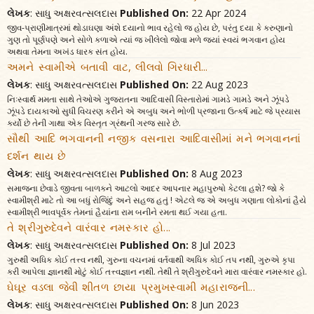
લેખક
: સાધુ અક્ષરવત્સલદાસ
Published On:
22 Apr 2024
જીવ-પ્રાણીમાત્રમાં થોડાઘણા અંશે દયાનો ભાવ રહેલો જ હોય છે, પરંતુ દયા કે કરુણાનો
ગુણ તો પૂર્ણપણે અને સોળે કળાએ ત્યાં જ ખીલેલો જોવા મળે જ્યાં સ્વયં ભગવાન હોય
અથવા તેમના અખંડ ધારક સંત હોય.
અમને સ્વામીએ બતાવી વાટ, લીલવો ગિરધારી...
લેખક
: સાધુ અક્ષરવત્સલદાસ
Published On:
22 Aug 2023
નિઃસ્વાર્થ મમતા સાથે તેઓએ ગુજરાતના આદિવાસી વિસ્તારોમાં ગામડે ગામડે અને ઝૂંપડે
ઝૂંપડે દાયકાઓ સુધી વિચરણ કરીને એ અબુધ અને ભોળી પ્રજાના ઉત્કર્ષ માટે જે પ્રયાસ
કર્યો છે તેની ગાથા એક વિસ્તૃત ગ્રંથની ગરજ સારે છે.
સૌથી આદિ ભગવાનની નજીક વસનારા આદિવાસીમાં મને ભગવાનનાં
દર્શન થાય છે
લેખક
: સાધુ અક્ષરવત્સલદાસ
Published On:
8 Aug 2023
સમાજના છેવાડે જીવતા બાળકને આટલો આદર આપનાર મહાપુરુષો કેટલા હશે? જો કે
સ્વામીશ્રી માટે તો આ બધું રોજિંદું અને સહજ હતું ! એટલે જ એ અબુધ ગણાતા લોકોનાં હૈયે
સ્વામીશ્રી ભાવપૂર્વક તેમનાં હૈયાંના રામ બનીને રમતા થઈ ગયા હતા.
તે શ્રીગુરુદેવને વારંવાર નમસ્કાર હો...
લેખક
: સાધુ અક્ષરવત્સલદાસ
Published On:
8 Jul 2023
ગુરુથી અધિક કોઈ તત્ત્વ નથી, ગુરુના વચનમાં વર્તવાથી અધિક કોઈ તપ નથી, ગુરુએ કૃપા
કરી આપેલા જ્ઞાનથી મોટું કોઈ તત્ત્વજ્ઞાન નથી. તેથી તે શ્રીગુરુદેવને મારા વારંવાર નમસ્કાર હો.
ઘેઘૂર વડલા જેવી શીતળ છાયા પ્રમુખસ્વામી મહારાજની...
લેખક
: સાધુ અક્ષરવત્સલદાસ
Published On:
8 Jun 2023