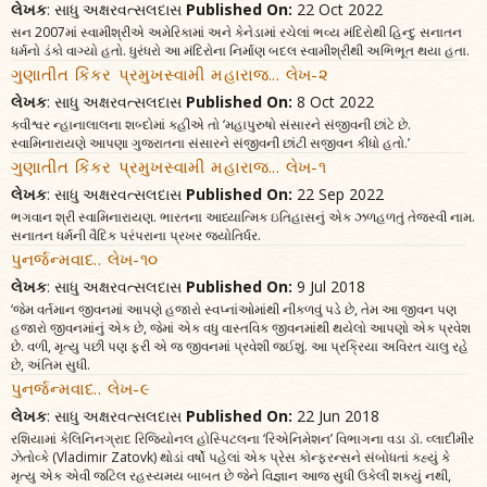
લેખક
: સાધુ અક્ષરવત્સલદાસ
Published On:
22 Oct 2022
સન 2007માં સ્વામીશ્રીએ અમેરિકામાં અને કેનેડામાં રચેલાં ભવ્ય મંદિરોથી હિન્દુ સનાતન
ધર્મનો ડંકો વાગ્યો હતો. ધુરંધરો આ મંદિરોના નિર્માણ બદલ સ્વામીશ્રીથી અભિભૂત થયા હતા.
ગુણાતીત કિંકર પ્રમુખસ્વામી મહારાજ... લેખ-૨
લેખક
: સાધુ અક્ષરવત્સલદાસ
Published On:
8 Oct 2022
કવીશ્વર ન્હાનાલાલના શબ્દોમાં કહીએ તો ‘મહાપુરુષો સંસારને સંજીવની છાંટે છે.
સ્વામિનારાયણે આપણા ગુજરાતના સંસારને સંજીવની છાંટી સજીવન કીધો હતો.’
ગુણાતીત કિંકર પ્રમુખસ્વામી મહારાજ... લેખ-૧
લેખક
: સાધુ અક્ષરવત્સલદાસ
Published On:
22 Sep 2022
ભગવાન શ્રી સ્વામિનારાયણ. ભારતના આધ્યાત્મિક ઇતિહાસનું એક ઝળહળતું તેજસ્વી નામ.
સનાતન ધર્મની વૈદિક પરંપરાના પ્રખર જ્યોતિર્ધર.
પુનર્જન્મવાદ.. લેખ-૧૦
લેખક
: સાધુ અક્ષરવત્સલદાસ
Published On:
9 Jul 2018
‘જેમ વર્તમાન જીવનમાં આપણે હજારો સ્વપ્નાંઓમાંથી નીકળવું પડે છે, તેમ આ જીવન પણ
હજારો જીવનમાંનું એક છે, જેમાં એક વધુ વાસ્તવિક જીવનમાંથી થયેલો આપણો એક પ્રવેશ
છે. વળી, મૃત્યુ પછી પણ ફરી એ જ જીવનમાં પ્રવેશી જઈશું. આ પ્રક્રિયા અવિરત ચાલુ રહે
છે, અંતિમ સુધી.
પુનર્જન્મવાદ.. લેખ-૯
લેખક
: સાધુ અક્ષરવત્સલદાસ
Published On:
22 Jun 2018
રશિયામાં કેલિનિનગ્રાદ રિજિયોનલ હોસ્પિટલના ‘રિએનિમેશન’ વિભાગના વડા ડૉ. વ્લાદીમીર
ઝેતોવ્કે (Vladimir Zatovk) થોડાં વર્ષો પહેલાં એક પ્રેસ કોન્ફરન્સને સંબોધતાં કહ્યું કે
મૃત્યુ એક એવી જટિલ રહસ્યમય બાબત છે જેને વિજ્ઞાન આજ સુધી ઉકેલી શક્યું નથી,