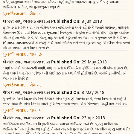
પરંતુ અનુભવો આધારે એક વાત ચોક્કસ કહી શકું કે માણસના મૃત્યુ પછી પણ આત્મા
અસ્તિત્વ ધરાવે છે, એ પુનઃજીવન જીવે છે.
પુનર્જન્મવાદ.. લેખ-૮
લેખક
: સાધુ અક્ષરવત્સલદાસ
Published On:
8 Jun 2018
હૉલેન્ડના સંશોધક ડૉ. વૅન લોમેલ આવાં સંશોધનોના અંતે કહે છે કે જ્યારે માણસનું મધ્યસ્થ
ચેતાતંત્ર (Central Nervous System) બિલકુલ બંધ હોય તેવા સંજોગોમાં પણ મૃત વ્યક્તિ
કોઈક દૃશ્ય જોઈ શકે, એ કેટલું મોટું આશ્ચર્ય કહેવાય! આ જ બાબત પુરવાર કરે છે કે ચેતના
(Consciousness)એ મગજનું કાર્ય નથી, ભૌતિક રીતે જેને બ્રેઇન કહીએ છીએ તેના કરતાં
કોઈક અલગ અને વિશેષ તત્ત્વ છે.
પુનર્જન્મવાદ.. લેખ-૭
લેખક
: સાધુ અક્ષરવત્સલદાસ
Published On:
29 May 2018
‘ઘણાં બાળકો બાળવયથી પાણી, પશુ, વાહનો કે ઊંચાઈના ‘ફોબિયા’(ભય)થી કાંપતા હોય છે,
તેના મૂળમાં પણ તેના પૂર્વજન્મની કોઈ ઘટના સંકળાયેલી હોઈ શકે છે.’ મનોવિજ્ઞાનીઓ હવે
આ વાત સ્વીકારે છે.
પુનર્જન્મવાદ.. લેખ-૬
લેખક
: સાધુ અક્ષરવત્સલદાસ
Published On:
8 May 2018
પુનર્જન્મ અંગે વિજ્ઞાનીઓએ કેટલાક એવા પ્રમાણો આપ્યા છે કે, જ્યાં વિશ્વાસનો સહેજે
જન્મ થાય છે. એવા કિસ્સાઓમાં ફોરેન્સિક સાયન્સના એક કિસ્સાની અહીં વાત કરવી છે.
પુનર્જન્મવાદ.. લેખ-૫
લેખક
: સાધુ અક્ષરવત્સલદાસ
Published On:
23 Apr 2018
અમેરિકાના જગવિખ્યાત વિજ્ઞાની થોમસ આલ્વા એડિસન લખે છે : ‘મૃત્યુ પછીના જે
અસ્તિત્વની વાત હું સમજી શકું છું, તે નવા ચક્રનો પુનઃ પ્રારંભ છે. માનવીના મૃત્યુ બાદ શરીર