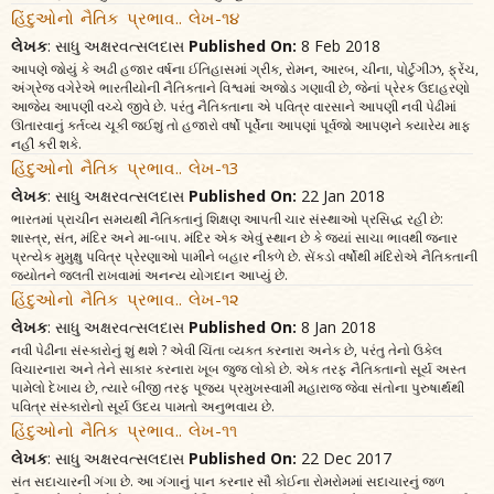
હિંદુઓનો નૈતિક પ્રભાવ.. લેખ-૧૪
લેખક
: સાધુ અક્ષરવત્સલદાસ
Published On:
8 Feb 2018
આપણે જોયું કે અઢી હજાર વર્ષના ઈતિહાસમાં ગ્રીક, રોમન, આરબ, ચીના, પોર્ટુગીઝ, ફ્રેંચ,
અંગ્રેજ વગેરેએ ભારતીયોની નૈતિકતાને વિશ્વમાં અજોડ ગણાવી છે, જેનાં પ્રેરક ઉદાહરણો
આજેય આપણી વચ્ચે જીવે છે. પરંતુ નૈતિકતાના એ પવિત્ર વારસાને આપણી નવી પેઢીમાં
ઊતારવાનું કર્તવ્ય ચૂકી જઈશું તો હજારો વર્ષો પૂર્વેના આપણાં પૂર્વજો આપણને ક્યારેય માફ
નહીં કરી શકે.
હિંદુઓનો નૈતિક પ્રભાવ.. લેખ-૧3
લેખક
: સાધુ અક્ષરવત્સલદાસ
Published On:
22 Jan 2018
ભારતમાં પ્રાચીન સમયથી નૈતિકતાનું શિક્ષણ આપતી ચાર સંસ્થાઓ પ્રસિદ્ધ રહી છે:
શાસ્ત્ર, સંત, મંદિર અને મા-બાપ. મંદિર એક એવું સ્થાન છે કે જ્યાં સાચા ભાવથી જનાર
પ્રત્યેક મુમુક્ષુ પવિત્ર પ્રેરણાઓ પામીને બહાર નીકળે છે. સેંકડો વર્ષોથી મંદિરોએ નૈતિકતાની
જ્યોતને જલતી રાખવામાં અનન્ય યોગદાન આપ્યું છે.
હિંદુઓનો નૈતિક પ્રભાવ.. લેખ-૧૨
લેખક
: સાધુ અક્ષરવત્સલદાસ
Published On:
8 Jan 2018
નવી પેઢીના સંસ્કારોનું શું થશે ? એવી ચિંતા વ્યક્ત કરનારા અનેક છે, પરંતુ તેનો ઉકેલ
વિચારનારા અને તેને સાકાર કરનારા ખૂબ જુજ લોકો છે. એક તરફ નૈતિકતાનો સૂર્ય અસ્ત
પામેલો દેખાય છે, ત્યારે બીજી તરફ પૂજ્ય પ્રમુખસ્વામી મહારાજ જેવા સંતોના પુરુષાર્થથી
પવિત્ર સંસ્કારોનો સૂર્ય ઉદય પામતો અનુભવાય છે.
હિંદુઓનો નૈતિક પ્રભાવ.. લેખ-૧૧
લેખક
: સાધુ અક્ષરવત્સલદાસ
Published On:
22 Dec 2017
સંત સદાચારની ગંગા છે. આ ગંગાનું પાન કરનાર સૌ કોઈના રોમરોમમાં સદાચારનું જળ