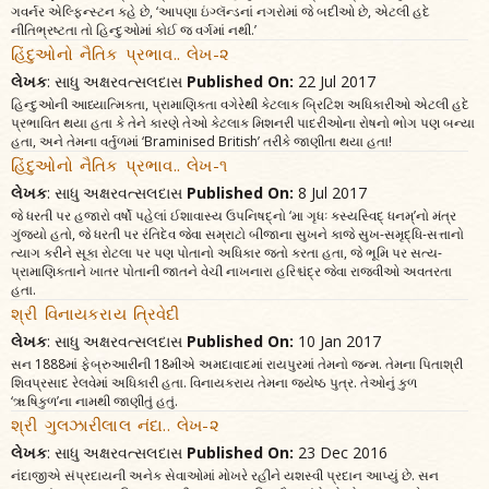
ગવર્નર એલ્ફિન્સ્ટન કહે છે, ‘આપણા ઇંગ્લૅન્ડનાં નગરોમાં જે બદીઓ છે, એટલી હદે
નીતિભ્રષ્ટતા તો હિન્દુઓમાં કોઈ જ વર્ગમાં નથી.’
હિંદુઓનો નૈતિક પ્રભાવ.. લેખ-૨
લેખક
: સાધુ અક્ષરવત્સલદાસ
Published On:
22 Jul 2017
હિન્દુઓની આધ્યાત્મિકતા, પ્રામાણિકતા વગેરેથી કેટલાક બ્રિટિશ અધિકારીઓ એટલી હદે
પ્રભાવિત થયા હતા કે તેને કારણે તેઓ કેટલાક મિશનરી પાદરીઓના રોષનો ભોગ પણ બન્યા
હતા, અને તેમના વર્તુળમાં ‘Braminised British’ તરીકે જાણીતા થયા હતા!
હિંદુઓનો નૈતિક પ્રભાવ.. લેખ-૧
લેખક
: સાધુ અક્ષરવત્સલદાસ
Published On:
8 Jul 2017
જે ધરતી પર હજારો વર્ષો પહેલાં ઈશાવાસ્ય ઉપનિષદ્‌નો ‘મા ગૃધઃ કસ્યસ્વિદ્‌ ધનમ્‌’નો મંત્ર
ગુંજ્યો હતો, જે ધરતી પર રંતિદેવ જેવા સમ્રાટો બીજાના સુખને કાજે સુખ-સમૃદ્ધિ-સત્તાનો
ત્યાગ કરીને સૂકા રોટલા પર પણ પોતાનો અધિકાર જતો કરતા હતા, જે ભૂમિ પર સત્ય-
પ્રામાણિકતાને ખાતર પોતાની જાતને વેચી નાખનારા હરિશ્ચંદ્ર જેવા રાજવીઓ અવતરતા
હતા.
શ્રી વિનાયકરાય ત્રિવેદી
લેખક
: સાધુ અક્ષરવત્સલદાસ
Published On:
10 Jan 2017
સન 1888માં ફેબ્રુઆરીની 18મીએ અમદાવાદમાં રાયપુરમાં તેમનો જન્મ. તેમના પિતાશ્રી
શિવપ્રસાદ રેલવેમાં અધિકારી હતા. વિનાયકરાય તેમના જ્યેષ્ઠ પુત્ર. તેઓનું કુળ
‘ૠષિકુળ’ના નામથી જાણીતું હતું.
શ્રી ગુલઝારીલાલ નંદા.. લેખ-૨
લેખક
: સાધુ અક્ષરવત્સલદાસ
Published On:
23 Dec 2016
નંદાજીએ સંપ્રદાયની અનેક સેવાઓમાં મોખરે રહીને યશસ્વી પ્રદાન આપ્યું છે. સન