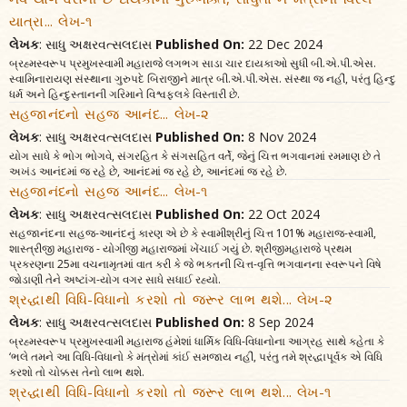
યાત્રા... લેખ-૧
લેખક
: સાધુ અક્ષરવત્સલદાસ
Published On:
22 Dec 2024
બ્રહ્મસ્વરૂપ પ્રમુખસ્વામી મહારાજે લગભગ સાડા ચાર દાયકાઓ સુધી બી.એ.પી.એસ.
સ્વામિનારાયણ સંસ્થાના ગુરુપદે બિરાજીને માત્ર બી.એ.પી.એસ. સંસ્થા જ નહીં, પરંતુ હિન્દુ
ધર્મ અને હિન્દુસ્તાનની ગરિમાને વિશ્વફલકે વિસ્તારી છે.
સહજાનંદનો સહજ આનંદ... લેખ-૨
લેખક
: સાધુ અક્ષરવત્સલદાસ
Published On:
8 Nov 2024
યોગ સાધે કે ભોગ ભોગવે, સંગરહિત કે સંગસહિત વર્તે, જેનું ચિત્ત ભગવાનમાં રમમાણ છે તે
અખંડ આનંદમાં જ રહે છે, આનંદમાં જ રહે છે, આનંદમાં જ રહે છે.
સહજાનંદનો સહજ આનંદ... લેખ-૧
લેખક
: સાધુ અક્ષરવત્સલદાસ
Published On:
22 Oct 2024
સહજાનંદના સહજ-આનંદનું કારણ એ છે કે સ્વામીશ્રીનું ચિત્ત 101% મહારાજ-સ્વામી,
શાસ્ત્રીજી મહારાજ - યોગીજી મહારાજમાં ખેંચાઈ ગયું છે. શ્રીજીમહારાજે પ્રથમ
પ્રકરણના 25મા વચનામૃતમાં વાત કરી કે જે ભક્તની ચિત્ત-વૃત્તિ ભગવાનના સ્વરૂપને વિષે
જોડાણી તેને અષ્ટાંગ-યોગ વગર સાધે સધાઈ રહ્યો.
શ્રદ્ધાથી વિધિ-વિધાનો કરશો તો જરૂર લાભ થશે... લેખ-૨
લેખક
: સાધુ અક્ષરવત્સલદાસ
Published On:
8 Sep 2024
બ્રહ્મસ્વરૂપ પ્રમુખસ્વામી મહારાજ હંમેશાં ધાર્મિક વિધિ-વિધાનોના આગ્રહ સાથે કહેતા કે
‘ભલે તમને આ વિધિ-વિધાનો કે મંત્રોમાં કાંઈ સમજાય નહીં, પરંતુ તમે શ્રદ્ધાપૂર્વક એ વિધિ
કરશો તો ચોક્કસ તેનો લાભ થશે.
શ્રદ્ધાથી વિધિ-વિધાનો કરશો તો જરૂર લાભ થશે... લેખ-૧