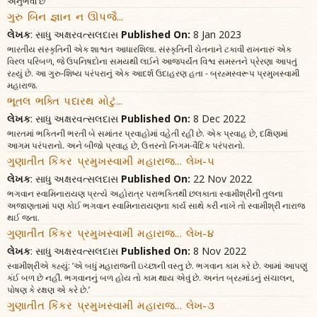
અનુભવી છે
ગુરુ બિન જ્ઞાન ન ઊપજૈ...
લેખક
: સાધુ અક્ષરવત્સલદાસ
Published On:
8 Jan 2023
ભારતીય સંસ્કૃતિની એક શાશ્વત આધારશિલા. સંસ્કૃતિની ચેતનાને ટકાવી રાખનારું એક
વિરલ પરિબળ, જે ઉપનિષદોના સમયથી લઈને આજપર્યંત વિશ્વ સમસ્તને પ્રેરણા આપતું
રહ્યું છે. આ ગુરુ-શિષ્ય પરંપરાનું એક આદર્શ ઉદાહરણ હતા - બ્રહ્મસ્વરૂપ પ્રમુખસ્વામી
મહારાજ.
ભૂતલ ભક્તિ પદારથ મોટું...
લેખક
: સાધુ અક્ષરવત્સલદાસ
Published On:
8 Dec 2022
ભારતમાં ભક્તિની ભરતી બે સમાંતર પ્રવાહોમાં વહેતી રહી છે. એક પ્રવાહ છે, દક્ષિણમાં
આગમ પરંપરાનો. અને બીજો પ્રવાહ છે, ઉત્તરનો નિગમ-વૈદિક પરંપરાનો.
ગુણાતીત કિંકર પ્રમુખસ્વામી મહારાજ... લેખ-૫
લેખક
: સાધુ અક્ષરવત્સલદાસ
Published On:
22 Nov 2022
ભગવાન સ્વામિનારાયણ પ્રત્યે અહોરાત્ર પરાભક્તિથી છલકાતા સ્વામીશ્રીની તુલના
અજાણતામાં પણ કોઈ ભગવાન સ્વામિનારાયણના કાર્ય સાથે કરી નાખે તો સ્વામીશ્રી નારાજ
થઈ જતા.
ગુણાતીત કિંકર પ્રમુખસ્વામી મહારાજ... લેખ-૪
લેખક
: સાધુ અક્ષરવત્સલદાસ
Published On:
8 Nov 2022
સ્વામીશ્રીએ કહ્યું: ‘એ બધું મહારાજની ઇચ્છાની વસ્તુ છે. ભગવાન કામ કરે છે. આમાં આપણું
કંઈ બળ છે નહીં. ભગવાનનું બળ હોય તો કામ થાય એવું છે. અનંત બ્રહ્માંડનું સંચાલન,
પોષણ કે રક્ષણ એ કરે છે.’
ગુણાતીત કિંકર પ્રમુખસ્વામી મહારાજ... લેખ-૩