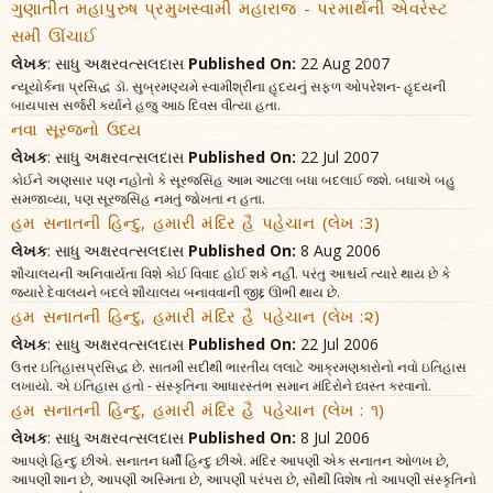
ગુણાતીત મહાપુરુષ પ્રમુખસ્વામી મહારાજ - પરમાર્થની એવરેસ્ટ
સમી ઊંચાઈ
લેખક
: સાધુ અક્ષરવત્સલદાસ
Published On:
22 Aug 2007
ન્યૂયોર્કના પ્રસિદ્ધ ડૉ. સુબ્રમણ્યમે સ્વામીશ્રીના હૃદયનું સફળ ઓપરેશન- હૃદયની
બાયપાસ સર્જરી કર્યાને હજુ આઠ દિવસ વીત્યા હતા.
નવા સૂરજનો ઉદય
લેખક
: સાધુ અક્ષરવત્સલદાસ
Published On:
22 Jul 2007
કોઈને અણસાર પણ નહોતો કે સૂરજસિંહ આમ આટલા બધા બદલાઈ જશે. બધાએ બહુ
સમજાવ્યા, પણ સૂરજસિંહ નમતું જોખતા ન હતા.
હમ સનાતની હિન્દુ, હમારી મંદિર હૈ પહેચાન (લેખ :3)
લેખક
: સાધુ અક્ષરવત્સલદાસ
Published On:
8 Aug 2006
શૌચાલયની અનિવાર્યતા વિશે કોઈ વિવાદ હોઈ શકે નહીં. પરંતુ આશ્ચર્ય ત્યારે થાય છે કે
જ્યારે દેવાલયને બદલે શૌચાલય બનાવવાની જીદ્દ ઊભી થાય છે.
હમ સનાતની હિન્દુ, હમારી મંદિર હૈ પહેચાન (લેખ :૨)
લેખક
: સાધુ અક્ષરવત્સલદાસ
Published On:
22 Jul 2006
ઉત્તર ઇતિહાસપ્રસિદ્ધ છે. સાતમી સદીથી ભારતીય લલાટે આક્રમણકારોનો નવો ઇતિહાસ
લખાયો. એ ઇતિહાસ હતો - સંસ્કૃતિના આધારસ્તંભ સમાન મંદિરોને ધ્વસ્ત કરવાનો.
હમ સનાતની હિન્દુ, હમારી મંદિર હૈ પહેચાન (લેખ : ૧)
લેખક
: સાધુ અક્ષરવત્સલદાસ
Published On:
8 Jul 2006
આપણે હિન્દુ છીએ. સનાતન ધર્મી હિન્દુ છીએ. મંદિર આપણી એક સનાતન ઓળખ છે,
આપણી શાન છે, આપણી અસ્મિતા છે, આપણી પરંપરા છે, સૌથી વિશેષ તો આપણી સંસ્કૃતિનો