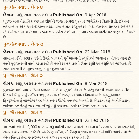
ત્યજીને આત્મા ગતિ કરે છે. એટલું જ નહીં, તે ગતિ અવિરતપણે ચાલુ જ રહે છે.’
પુનર્જન્મવાદ.. લેખ-૪
લેખક
: સાધુ અક્ષરવત્સલદાસ
Published On:
9 Apr 2018
પૂર્વજન્મના વૈજ્ઞાનિક આધારો શોધીને જગત સમક્ષ મૂકનાર અમેરિકન વિજ્ઞાની ડો. ઈઆન
સ્ટીવન્સન એક આશ્ચર્યકારક તથ્ય વિશ્વ સમક્ષ રજૂ કરે છે : ગયા જન્મમાં મૃતકના શરીર પર
કોઈ મોતકારક ઘા કે કોઈ જખ્મ થયા હોય તેની અસર આ જન્મના શરીર પર પણ દેખાઈ શકે
છે.
પુનર્જન્મવાદ.. લેખ-૩
લેખક
: સાધુ અક્ષરવત્સલદાસ
Published On:
22 Mar 2018
સામાન્ય રીતે ત્રણેક વર્ષની ઉંમરે બાળકને પૂર્વ જન્મની સ્મૃતિઓ અચાનક ખીલવા લાગે છે
અને પૂર્વજન્મની વાતો કરવા માંડે છે અને સાતેક વર્ષની ઉંમર સુધી આ સ્મૃતિઓ જળવાય છે.
સાત વર્ષ પછી તે પૂર્વજન્મનું ભાથું ભૂલવા લાગે છે.
પુનર્જન્મવાદ.. લેખ-૨
લેખક
: સાધુ અક્ષરવત્સલદાસ
Published On:
8 Mar 2018
પુનર્જન્મવાદ આધ્યાત્મિક બાબત છે. તે શ્રદ્ધાનો વિષય છે. પરંતુ છેલ્લી એકાદ શતાબ્દીથી
વિશ્વમાં વિજ્ઞાનનું વર્ચસ્વ વધ્યું છે ત્યારથી શ્રદ્ધાના આવા વિષયો માટે, શ્રદ્ધાસભર
હિન્દુઓનાં હૈયાંઓમાં પણ એક તરંગ ઊભો કરવામાં આવ્યો છે: વિજ્ઞાન કહે અને વિજ્ઞાન
સાબિત કરે તેટલું જ સત્ય. બીજું બધું અસત્ય, કપોળકલ્પિત કલ્પનાઓ.
પુનર્જન્મવાદ.. લેખ-૧
લેખક
: સાધુ અક્ષરવત્સલદાસ
Published On:
23 Feb 2018
ઓછાંમાં ઓછાં 10,000 કરતાંય વધુ વર્ષોથી ચાલી આવતી આ ધર્મ પરંપરાના પાયાના સિદ્ધાંતો,
સમસ્ત માનવજાત માટે છે. કોઈપણ વર્ગના, કોઈપણ પ્રદેશના માણસને શાંતિ આપે તેવા છે.
એવા સિદ્ધાંતોમાં પુનર્જન્મ અને કર્મવાદનું મહત્ત્વ અનન્ય છે.