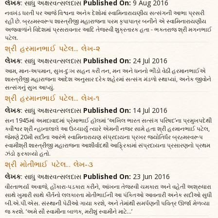
લેખક
: સાધુ અક્ષરવત્સલદાસ
Published On:
9 Aug 2016
નવખંડ ધરતી પર આજે વિશ્વના અનેક દેશોમાં સ્વામિનારાયણીય સત્સંગની આભા પ્રસરી
રહી છે. બ્રહ્મસ્વરૂપ શાસ્ત્રીજી મહારાજના પરમ કૃપાપાત્ર બનીને એ સ્વામિનારાયણીય
અજવાળાંને વિદેશમાં પ્રસરાવનાર આદિ તેજસ્વી શુક્રતારક હતા - ભક્તરાજ શ્રી મગનભાઈ
પટેલ.
શ્રી હરમાનભાઈ પટેલ... લેખ-૨
લેખક
: સાધુ અક્ષરવત્સલદાસ
Published On:
24 Jul 2016
આમ, માન-અપમાન, સુખ-દુઃખ સહન કરી તન, મન અને ધનનો ભીડો વેઠી હરમાનભાઈએ
શાસ્ત્રીજી મહારાજના આદેશ અનુસાર દરેક શહેરમાં સત્સંગ મંડળો સ્થાપ્યાં, અનેક જીવોને
સત્સંગનું સુખ આપ્યું.
શ્રી હરમાનભાઈ પટેલ... લેખ-૧
લેખક
: સાધુ અક્ષરવત્સલદાસ
Published On:
14 Jul 2016
સન 1945માં અમદાવાદમાં પ્રેમાભાઈ હૉલમાં ‘અખિલ ભારત સત્સંગ પરિષદ’ના પ્રમુખપદેથી
કવીશ્વર શ્રી ન્હાનાલાલે આ ઉચ્ચાર્યું ત્યારે એમની નજર સામે હતા શ્રી હરમાનભાઈ પટેલ,
જેમણે 20મી સદીના આરંભે સ્વામિનારાયણ સંપ્રદાયના પ્રખર જ્યોતિર્ધર બ્રહ્મસ્વરૂપ
સ્વામીશ્રી શાસ્ત્રીજી મહારાજના આશીર્વાદથી આફ્રિકામાં સંપ્રદાયના પ્રસારણનો પ્રથમ
ઝંડો ફરકાવ્યો હતો.
શ્રી મોતીભાઈ પટેલ... લેખ-૩
લેખક
: સાધુ અક્ષરવત્સલદાસ
Published On:
23 Jun 2016
વીરતાભર્યા અવાજે, હોંકારા-પડકારા કરીને, આંખના તેજસ્વી ચમકારા અને વહેતી અશ્રુધારા
સાથે ખુમારી સાથે કીર્તનો લલકારતા મોતીભાઈની આ પંક્તિઓ આવનારી અનેક સદીઓ સુધી
બી.એ.પી.એસ. સંસ્થાની પેઢીઓ ગાયા કરશે, અને તેમાંથી સમર્પણની પવિત્ર ઊર્જા મેળવ્યા
જ કરશે. ‘અમે સૌ સ્વામીના બાળક, મરીશું સ્વામીને માટે...’