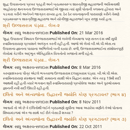
શુદ્ધ ઉપાસનાના પ્રખર પ્રહરી અને બ્રહ્મસ્વરૂપ શાસ્ત્રીજી મહારાજની અસ્મિતાથી
અહોરાત્ર થનગનતા ઉલ્લાસરામભાઈએ જીવ્યા ત્યાં સુધી પોતાની કલમના હોંકારા અને
પડકારા કરીને અનેકને જાગ્રત રાખ્યા હતા. ઠેર ઠેર વચનામૃતની પારાયણો કરીને તેમણે
બ્રહ્મસ્વરૂપ શાસ્ત્રીજી મહારાજ અને યોગીજી મહારાજને ખૂબ રાજી કર્યા હતા.
શ્રી ઉલ્લાસરામ પંડ્યા... લેખ-૨
લેખક
: સાધુ અક્ષરવત્સલદાસ
Published On:
21 Mar 2016
‘શુદ્ધ ઉપાસના’ વિષયક ઉલ્લાસરામભાઈએ લખેલી લેખમાળા પણ સતત દસ વર્ષો સુધી
સ્વામિનારાયણ પ્રકાશને અલંકૃત કરતી રહી હતી. આજે એ લેખો બી.એ.પી.એસ.ના
ઉપાસના-જ્ઞાનના પાયાના અભિલેખો બની રહ્યા છે. વળી, ઉલ્લાસરામભાઈના સંશોધનપૂર્ણ
લેખોમાં કેટલીક અદ્‌ભુત ઐતિહાસિક વિગતોનો ખજાનો મળી રહેતો.
શ્રી ઉલ્લાસરામ પંડ્યા... લેખ-૧
લેખક
: સાધુ અક્ષરવત્સલદાસ
Published On:
8 Mar 2016
કરુણાશંકરના પૌત્ર એટલે ભક્તરાજ ઉલ્લાસરામ દલસુખરામ પંડ્યા. બી.એ.પી.એસ.
સ્વામિનારાયણ સંસ્થાના આદિ સમયના સાક્ષી એક વિદ્વાન સાક્ષર. એક તરફ 19મી સદી
આથમી રહી હતી ત્યારે ભગવાન શ્રી સ્વામિનારાયણે પ્રબોધેલા અક્ષર અને પુરુષોત્તમના
જ્ઞાનની નવી સદી ઊઘડી રહી હતી.
દલિતો અને અંત્યજોના ઉદ્ધારની જ્યોતિ કોણ પ્રગટાવત? (ભાગ ૪)
લેખક
: સાધુ અક્ષરવત્સલદાસ
Published On:
8 Nov 2011
આશ્ચર્ય તો એ છે કે દલિતોથી લઈને બ્રાહ્મણો સુધીના આવા અઢારેય વર્ણોને તેઓ પોતાના
શિષ્યમંડળમાં એક જ સાથે કઈ રીતે બેસાડી શક્યા ?
દલિતો અને અંત્યજોના ઉદ્ધારની જ્યોતિ કોણ પ્રગટાવત? (ભાગ ૩)
લેખક
: સાધુ અક્ષરવત્સલદાસ
Published On:
22 Oct 2011