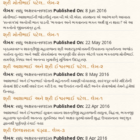
શ્રી મોતીભાઈ પટેલ... લેખ-૨
લેખક
: સાધુ અક્ષરવત્સલદાસ
Published On:
8 Jun 2016
મોતીભાઈ-આશાભાઈની જોડલીનું નામ બી.એ.પી.એસ. સંસ્થાના એ આરંભકાળે આખાય
‘સત્સંગ’માં અનોખી ભાત પાડતી. ‘ભગવાન અને ભગવાનના ભક્ત અર્થે શું ન થાય !’ એ આ
ભક્તોનો જીવનમંત્ર હતો.
શ્રી મોતીભાઈ પટેલ... લેખ-૧
લેખક
: સાધુ અક્ષરવત્સલદાસ
Published On:
22 May 2016
બ્રહ્મસ્વરૂપ શાસ્ત્રીજી મહારાજના શ્રી અક્ષરપુરુષોત્તમની ઉપાસના-પ્રવર્તનના અજોડ
કાર્યના ચુનંદા અને આદિ સેવકોમાંના અગ્રણી વીર સેવક એટલે પરમ ભક્તરાજ મોતીભાઈ.
સમર્પણ, નિષ્ઠા અને અનન્ય ખુમારીનું મૂર્તિમાન ઉદાહરણ.
શ્રી આશાભાઈ અને શ્રી ઈશ્વરભાઈ પટેલ... લેખ-૨
લેખક
: સાધુ અક્ષરવત્સલદાસ
Published On:
8 May 2016
આશાભાઈ અને ઈશ્વરભાઈ પોતાની મહેનતની કમાણી બોચાસણ, સારંગપુર વગેરે મંદિરોની
સેવામાં 80 ટકાથી વધારે દાન કરી દેતા. આ ઉપરાંત નાની મોટી અનેક સેવાઓમાં તેમને હંમેશાં
ઉત્સાહ.
શ્રી આશાભાઈ અને શ્રી ઈશ્વરભાઈ પટેલ... લેખ-૧
લેખક
: સાધુ અક્ષરવત્સલદાસ
Published On:
22 Apr 2016
આશાભાઈ અને ઈશ્વરભાઈ યુવાન વયના શાસ્ત્રીજી મહારાજની સાધુતા, વિદ્વત્તા, ભગતજી
મહારાજ પ્રત્યેની અનન્ય ગુરુનિષ્ઠા અને અક્ષર-પુરુષોત્તમની શુદ્ધ ઉપાસનાના અદ્‌ભુત
જ્ઞાનથી પૂર્ણપણે રંગાઈ ગયા
શ્રી ઉલ્લાસરામ પંડ્યા... લેખ-૩
લેખક
: સાધુ અક્ષરવત્સલદાસ
Published On:
8 Apr 2016