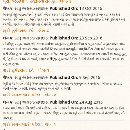
પ્રો. જેઠાલાલ સ્વામિનારાયણ... લેખ-૧
લેખક
: સાધુ અક્ષરવત્સલદાસ
Published On:
13 Oct 2016
શાસ્ત્રીજી મહારાજની કૃપાથી એક કડવા પાટીદાર જેઠાલાલ શાસ્ત્રકાર બન્યા, કથાકાર
બન્યા, કવિ બન્યા, અને પ્રચારક પણ બન્યા હતા ! શાસ્ત્રીજી મહારાજનો અપ્રતિમ અને
અજોડ પ્રભાવ જેઠાલાલના રોમરોમે વ્યાપી ગયો હતો
શ્રી હર્ષદરાય દવે... લેખ-૨
લેખક
: સાધુ અક્ષરવત્સલદાસ
Published On:
23 Sep 2016
યોગીજી મહારાજના એ છેલ્લા આદેશ અનુસાર હર્ષદભાઈએ પ્રમુખસ્વામી મહારાજના એક
અનન્ય અને અદના સેવક બનીને નિષ્ઠા અને પક્ષપૂર્વક અદ્વિતીય સેવા કરી તેમને પ્રસન્ન
કરી લીધા હતા. એટલે જ, સંસ્થાના વરિષ્ઠ સદગુરુ પૂજ્ય સંતવલ્લભદાસ સ્વામીએ કહ્યું હતું
કે, “હર્ષદભાઈ ધામમાં જશે, ત્યારે શ્રીજીમહારાજ દોડીને ભેટીને તેમને આવકારશે.” આવા એ
મહાન હતા.
શ્રી હર્ષદરાય દવે... લેખ-૧
લેખક
: સાધુ અક્ષરવત્સલદાસ
Published On:
9 Sep 2016
શ્રી હર્ષદભાઈને જેવું લેખનમાં પ્રભુત્વ તેવું જ સહજ પ્રભુત્વ વક્તવ્યમાં ! ગંગાના પ્રવાહ
જેવી એમની વાણી. સ્પષ્ટ, સુમધુર અને રોચક શૈલી.
શ્રી મગનભાઈ પટેલ... લેખ-૨
લેખક
: સાધુ અક્ષરવત્સલદાસ
Published On:
24 Aug 2016
મગનભાઈ જ્યાં બિરાજે ત્યાં મંદિરના વાતાવરણનો જ અનુભવ થાય. તેમના ઘેર કથાવાર્તાના
અખાડા જામતા. તેઓ કહેતા : ‘શાસ્ત્રીજી મહારાજ કહે ત્યારે એમના વચને વેચાઈ જવું પડે
તોય શું!
શ્રી મગનભાઈ પટેલ... લેખ-૧