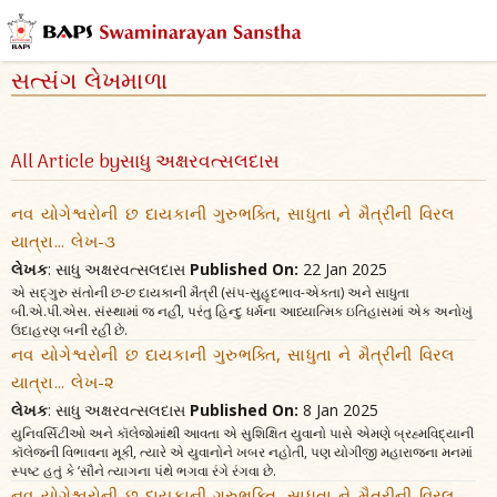
સત્સંગ લેખમાળા
All Article byસાધુ અક્ષરવત્સલદાસ
નવ યોગેશ્વરોની છ દાયકાની ગુરુભક્તિ, સાધુતા ને મૈત્રીની વિરલ
યાત્રા... લેખ-૩
લેખક
: સાધુ અક્ષરવત્સલદાસ
Published On:
22 Jan 2025
એ સદ્‌ગુરુ સંતોની છ-છ દાયકાની મૈત્રી (સંપ-સુહૃદભાવ-એકતા) અને સાધુતા
બી.એ.પી.એસ. સંસ્થામાં જ નહીં, પરંતુ હિન્દુ ધર્મના આધ્યાત્મિક ઇતિહાસમાં એક અનોખું
ઉદાહરણ બની રહી છે.
નવ યોગેશ્વરોની છ દાયકાની ગુરુભક્તિ, સાધુતા ને મૈત્રીની વિરલ
યાત્રા... લેખ-૨
લેખક
: સાધુ અક્ષરવત્સલદાસ
Published On:
8 Jan 2025
યુનિવર્સિટીઓ અને કૉલેજોમાંથી આવતા એ સુશિક્ષિત યુવાનો પાસે એમણે બ્રહ્મવિદ્યાની
કૉલેજની વિભાવના મૂકી, ત્યારે એ યુવાનોને ખબર નહોતી, પણ યોગીજી મહારાજના મનમાં
સ્પષ્ટ હતું કે ‘સૌને ત્યાગના પંથે ભગવા રંગે રંગવા છે.
નવ યોગેશ્વરોની છ દાયકાની ગુરુભક્તિ, સાધુતા ને મૈત્રીની વિરલ