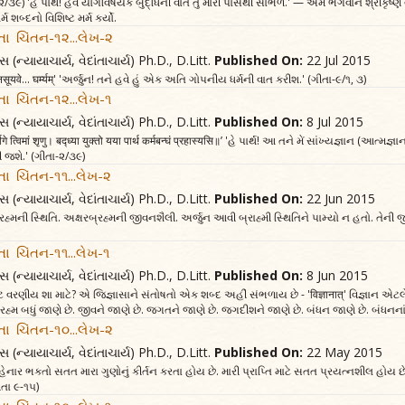
ृणु’ (ગીતા ૨/૩૯) 'હે પાર્થ! હવે યોગવિષયક બુદ્ધિની વાત તું મારી પાસેથી સાંભળ.' — એમ ભગવાન શ્રી
 શબ્દનો વિશિષ્ટ મર્મ કર્યો.
તા ચિંતન-૧૨...લેખ-૨
સ (ન્યાયાચાર્ય, વેદાંતાચાર્ય) Ph.D., D.Litt.
Published On:
22 Jul 2015
ष्याम्यनसूयवे... घर्म्यम्‌' 'અર્જુન! તને હવે હું એક અતિ ગોપનીય ધર્મની વાત કરીશ.' (ગીતા-૯/૧, ૩)
તા ચિંતન-૧૨...લેખ-૧
સ (ન્યાયાચાર્ય, વેદાંતાચાર્ય) Ph.D., D.Litt.
Published On:
8 Jul 2015
धिर्योगे त्विमां शृणु। बद्ध्या युक्तो यया पार्थ कर्मबन्घं प्रहास्यसि॥’ 'હે પાર્થ! આ તને મેં સાંખ્યજ્ઞાન (આત
ી જશે.' (ગીતા-૨/૩૯)
તા ચિંતન-૧૧...લેખ-૨
સ (ન્યાયાચાર્ય, વેદાંતાચાર્ય) Ph.D., D.Litt.
Published On:
22 Jun 2015
્રહ્મની સ્થિતિ. અક્ષરબ્રહ્મની જીવનશૈલી. અર્જુન આવી બ્રાહ્મી સ્થિતિને પામ્યો ન હતો. તેની 
ા ચિંતન-૧૧...લેખ-૧
સ (ન્યાયાચાર્ય, વેદાંતાચાર્ય) Ph.D., D.Litt.
Published On:
8 Jun 2015
ષ્ટ વરણીય શા માટે? એ જિજ્ઞાસાને સંતોષતો એક શબ્દ અહીં સંભળાય છે - 'विज्ञानात्‌' વિજ્ઞાન એટલે સ
રબ્રહ્મ બધું જાણે છે. જીવને જાણે છે. જગતને જાણે છે. જગદીશને જાણે છે. બંધન જાણે છે. બંધનના
તા ચિંતન-૧૦...લેખ-૨
સ (ન્યાયાચાર્ય, વેદાંતાચાર્ય) Ph.D., D.Litt.
Published On:
22 May 2015
ાર ભક્તો સતત મારા ગુણોનું કીર્તન કરતા હોય છે. મારી પ્રાપ્તિ માટે સતત પ્રયત્નશીલ હોય છે. 
ીતા ૯-૧૫)