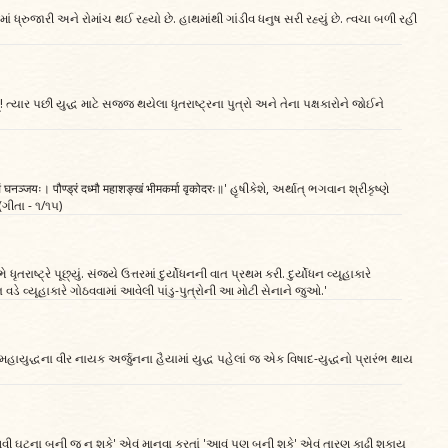
માં ધ્રુજારી અને રોમાંચ થઈ રહ્યો છે. હાથમાંથી ગાંડીવ ધનુષ સરી રહ્યું છે. ત્વચા બળી રહી
 હે રાજન્! ત્યાર પછી યુદ્ધ માટે સજ્જ થયેલા ધૃતરાષ્ટ્રના પુત્રો અને તેના પક્ષકારોને જોઈને
नञ्जयः। पौण्ड्रं दध्मौ महाशङ्खं भीमकर्मा वृकोदरः॥' હૃષીકેશે, અર્થાત્ ભગવાન શ્રીકૃષ્ણે
(ગીતા - ૧/૧૫)
 ધૃતરાષ્ટ્રે પૂછ્યું. સંજયે ઉત્તરમાં દુર્યોધનની વાત પ્રથમ કરી. દુર્યોધન વ્યૂહાકારે
 વડે વ્યૂહાકારે ગોઠવવામાં આવેલી પાંડુ-પુત્રોની આ મોટી સેનાને જુઓ.'
એ મહાયુદ્ધના વીર નાયક અર્જુનના હૈયામાં યુદ્ધ પહેલાં જ એક વિષાદ-યુદ્ધનો પ્રારંભ થાય
.' 'આવી ઘટના બની જ ન શકે' એવું માનવા કરતાં 'આવું પણ બની શકે' એવું તારણ કાઢી શકાય