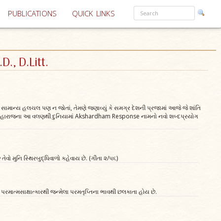
PUBLICATIONS
QUICK LINKS
D., D.Litt.
સામાન્ય હલચલ પણ ન જોતાં, તેમણે જણાવ્યું કે સમગ્ર દેશની પ્રજામાં આજે જે શાંતિ
સ્વામી મહારાજના આ વલણથી દુનિયામાં Akshardham Response નામનો નવો શબ્દપ્રયોગ
છે તેવો મુનિ સ્થિરબુદ્ધિવાળો કહેવાય છે. (ગીતા ૨/૫૬)
હેતાં પરમાત્મસાક્ષાત્કારથી જન્મેલા પરમતૃપ્તિના ભાવથી છલકાતા હોય છે.