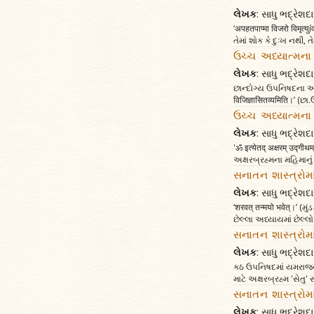
લેખક
: સાધુ ભદ્રેશદા
‘अपहतपाप्मा विजरो विमृत
તેમાં શોક કે દુઃખ નથી,
ઉચ્ચ અધ્યાત્મના 
લેખક
: સાધુ ભદ્રેશદા
છાન્દોગ્ય ઉપનિષદના આઠમા 
विजिज्ञासितव्यमिति।’ (છા
ઉચ્ચ અધ્યાત્મના 
લેખક
: સાધુ ભદ્રેશદા
'ॐ इत्येतद् अक्षरम् उद्
અક્ષરબ્રહ્મના મહિમાનુ
સનાતન શાસ્ત્રોમ
લેખક
: સાધુ ભદ્રેશદા
‘शरवत् तन्मयो भवेत्।’ 
છેલ્લા અધ્યાયમાં છેલ્લો મ
સનાતન શાસ્ત્રોમ
લેખક
: સાધુ ભદ્રેશદા
કઠ ઉપનિષદમાં યમરાજનાં વ
માટે અક્ષરબ્રહ્મ 'સેતુ'
સનાતન શાસ્ત્રોમ
લેખક
: સાધુ ભદ્રેશદા