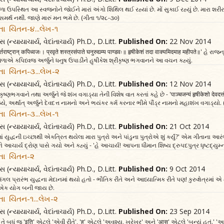
વાળા ઉપસ્થિત આ સ્વજનોને જોઈને મારાં અંગો શિથિલ થઈ રહ્યાં છે. મોં સુકાઈ રહ્યું છે. મારા શરીર
 સમર્થ નથી. જાણે મારું મન ભમે છે. (ગીતા ૧/૨૮-૩૦)
તા ચિંતન-૪...લેખ-૧
સ (ન્યાયાચાર્ય, વેદાંતાચાર્ય) Ph.D., D.Litt.
Published On:
22 Nov 2014
घार्तराष्ट्रान् कपिध्वजः। प्रवृते शस्त्रसंपाते घनुरुद्यम्य पाण्डवः॥ हृषीकेशं तदा वाक्यमिदमाह महीपते॥'
તિવેળાએ કપિધ્વજ અર્જુને ધનુષ ઉપાડીને હૃષીકેશ શ્રીકૃષ્ણ ભગવાનને આ વચન કહ્યું.
તા ચિંતન-૩...લેખ-૨
સ (ન્યાયાચાર્ય, વેદાંતાચાર્ય) Ph.D., D.Litt.
Published On:
12 Nov 2014
્ણભગવાને તથા અર્જુને જે શંખ વગાડ્યા તેની વિશેષ વાત કરતાં કહે છે - 'पाञ्चजन्यं हृषीकेशो देवदत्तं घ
, અર્થાત્ અર્જુને દેવદત્ત નામનો અને ભયંકર કર્મ કરનાર ભીમે પૌંડ્ર નામનો મહાશંખ વગાડ્યો. 
તા ચિંતન-૩...લેખ-૧
સ (ન્યાયાચાર્ય, વેદાંતાચાર્ય) Ph.D., D.Litt.
Published On:
21 Oct 2014
ત્રમાં યુદ્ધની ઇચ્છાથી એકત્રિત થયેલા મારા પુત્રો અને પાંડુના પુત્રોએ શું કર્યું?' એમ ગીતાના આરંભે
 આચાર્ય દ્રોણ પાસે ગયો અને કહ્યું - 'હે આચાર્ય! આપના ધીમાન શિષ્ય દ્રુપદપુત્ર ધૃષ્ટદ્યુમ્ન
તા ચિંતન-૨
સ (ન્યાયાચાર્ય, વેદાંતાચાર્ય) Ph.D., D.Litt.
Published On:
9 Oct 2014
ંગલ પ્રારંભ યુદ્ધના મેદાનમાં થયો હતો - ભૌતિક રીતે અને આધ્યાત્મિક રીતે પણ! કુરુક્ષેત્રમાં 
 એક યોગ બની જાય છે.
તા ચિંતન-૧...લેખ-૨
સ (ન્યાયાચાર્ય, વેદાંતાચાર્ય) Ph.D., D.Litt.
Published On:
23 Sep 2014
ં છે તે બધું જ 'इति' એટલે 'એવી રીતે', 'ह' એટલે 'અવશ્ય, ખરેખર' અને 'आस' એટલે 'બન્યું હતું