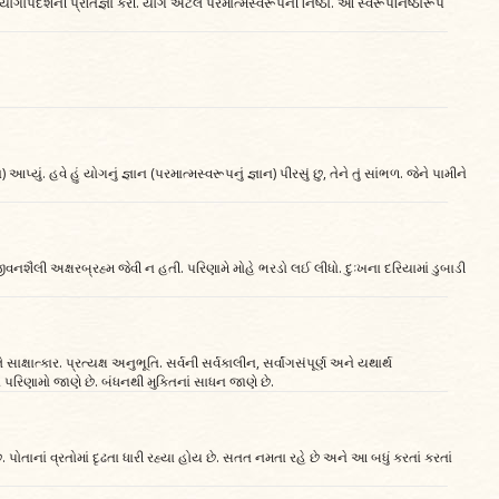
કૃષ્ણે યોગોપદેશની પ્રતિજ્ઞા કરી. યોગ એટલે પરમાત્મસ્વરૂપની નિષ્ઠા. આ સ્વરૂપનિષ્ઠારૂપ
્મજ્ઞાન) આપ્યું. હવે હું યોગનું જ્ઞાન (પરમાત્મસ્વરૂપનું જ્ઞાન) પીરસું છુ, તેને તું સાંભળ. જેને પામીને
જીવનશૈલી અક્ષરબ્રહ્મ જેવી ન હતી. પરિણામે મોહે ભરડો લઈ લીધો. દુઃખના દરિયામાં ડુબાડી
ાક્ષાત્કાર. પ્રત્યક્ષ અનુભૂતિ. સર્વની સર્વકાલીન, સર્વાંગસંપૂર્ણ અને યથાર્થ
ં પરિણામો જાણે છે. બંધનથી મુક્તિનાં સાધન જાણે છે.
પોતાનાં વ્રતોમાં દૃઢતા ધારી રહ્યા હોય છે. સતત નમતા રહે છે અને આ બધું કરતાં કરતાં