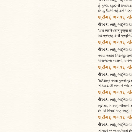
હે કૃષ્ણ, યુદ્ધની ઇચ્છા
છે. હું ઊભો રહેવાને પણ
શ્રીમદ્ ભગવદ્ ગી
લેખક
: સાધુ ભદ્રેશદા
'अथ व्यवस्थितान् दृष्ट्वा 
શસ્ત્રપ્રહારની પ્રવૃત્
શ્રીમદ્ ભગવદ્ ગી
લેખક
: સાધુ ભદ્રેશદા
આવા રથમાં બિરાજી શ્રીકૃષ
પાંચજન્ય નામનો, ધનંજયે
શ્રીમદ્ ભગવદ્ ગી
લેખક
: સાધુ ભદ્રેશદા
'ધર્મક્ષેત્ર એવા કુરુક્ષે
ગોઠવાયેલી સેનાને જોઈને
શ્રીમદ્ ભગવદ્ ગી
લેખક
: સાધુ ભદ્રેશદા
શ્રીમદ્ ભગવદ્ ગીતાનો મ
છે, એ વિષાદ પણ અહીં
શ્રીમદ્ ભગવદ્ ગી
લેખક
: સાધુ ભદ્રેશદા
ગીતામાં જે જે વર્ણવાયુ