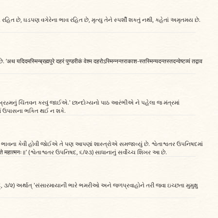
યા રહિત છે, ઘડપણ વગેરેના ભાવ રહિત છે, મૃત્યુ તેને સ્પર્શી શકતું નથી, કહેતાં અમૃતમય છે.
ब्रह्मपुरे दहरं पुण्डरीकं वेश्म दहरोऽस्मिन्नन्तराकाश-स्तस्मिन्यदन्तस्तदन्वेष्टव्यं तद्वाव
અક્ષરબ્રહ્મનું ચિંતવન કરવું જાઈએ.' છાન્દોગ્યનો પાઠ આરંભીએ ને પહેલા જ મંત્રમાં
ર્થ ઉપાસના ભક્તિ થઈ ન શકે.
ામાં ભાવના કેવી હોવી જોઈએ તે પણ આપણાં શાસ્ત્રોએ સમજાવ્યું છે. શ્વેતાશ્વતર ઉપનિષદમાં
काशन्ते महात्मनः॥’ (શ્વેતાશ્વતર ઉપનિષદ, ૬/૨૩) સાધાનાનું સર્વોચ્ચ શિખર આ છે.
પનિષદ્, ૩/૨) અર્થાત્ 'સંસારમાયાની ભારે ભમરીઓ અને જળપ્રવાહોને તરી જવા ઇચ્છતા મુમુક્ષુ