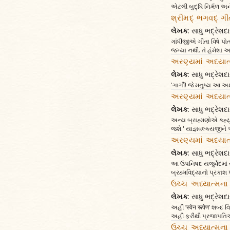
એટલી બુદ્ધિ નિર્મળ અન
શ્રીમદ્ ભગવદ્ ગીત
લેખક
: સાધુ ભદ્રેશદા
ગાંધીજીએ ગીતા વિષે પો
જગ્યા નથી. તે હંમેશા આન
અરણ્યમાં અધ્યાત
લેખક
: સાધુ ભદ્રેશદા
'ગાર્ગી! જે મનુષ્ય આ અ
અરણ્યમાં અધ્યાત
લેખક
: સાધુ ભદ્રેશદા
અન્ય બ્રાહ્મણોએ કહ્ય
જશે.' યાજ્ઞવલ્ક્યજીને
અરણ્યમાં અધ્યાત
લેખક
: સાધુ ભદ્રેશદા
આ ઉપનિષદ યજુર્વેદમાં સ
બ્રહ્મવિદ્યાનો પ્રકાશ
ઉચ્ચ અધ્યાત્મના 
લેખક
: સાધુ ભદ્રેશદા
અહીં ‘स्वेन रूपेण’ શબ્દ 
અહીં ફરીથી પ્રજાપતિએ
ઉચ્ચ અધ્યાત્મના 