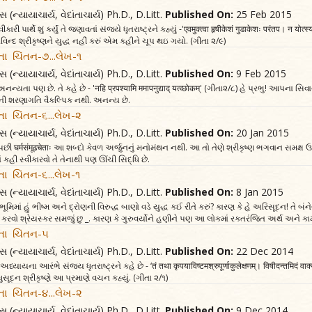
સ (ન્યાયાચાર્ય, વેદાંતાચાર્ય) Ph.D., D.Litt.
Published On:
25 Feb 2015
રી પાર્થે શું કર્યું તે જણાવતાં સંજયે ધૃતરાષ્ટ્રને કહ્યું -'एवमुक्त्वा हृषीकेशं गुडाकेशः परंतप। न योत्स्
વિન્દ શ્રીકૃષ્ણને યુદ્ધ નહીં કરું એમ કહીને ચૂપ થઇ ગયો. (ગીતા ૨/૯)
તા ચિંતન-૭...લેખ-૧
સ (ન્યાયાચાર્ય, વેદાંતાચાર્ય) Ph.D., D.Litt.
Published On:
9 Feb 2015
ન્યતા પણ છે. તે કહે છે - 'नहि प्रपश्यामि ममापनुद्याद् यत्व्छोकम्' (ગીતા૨/૮) હે પ્રભુ! આપ
ની શરણાગતિ વૈકલ્પિક નથી. અનન્ય છે.
તા ચિંતન-૬...લેખ-૨
સ (ન્યાયાચાર્ય, વેદાંતાચાર્ય) Ph.D., D.Litt.
Published On:
20 Jan 2015
 કે પછી घर्मसंमूढचेताः આ શબ્દો કેવળ અર્જુનનું મનોમંથન નથી. આ તો તેણે શ્રીકૃષ્ણ ભગવાન સમક્ષ
ાં કહી સ્વીકારવો તે તેનાથી પણ ઊંચી સિદ્ધિ છે.
ા ચિંતન-૬...લેખ-૧
સ (ન્યાયાચાર્ય, વેદાંતાચાર્ય) Ph.D., D.Litt.
Published On:
8 Jan 2015
ભૂમિમાં હું ભીષ્મ અને દ્રોણની વિરુદ્ધ બાણો વડે યુદ્ધ કઈ રીતે કરું? કારણ કે હે અરિસૂદન! તે બંન
કરવો શ્રેયસ્કર સમજું છુ _. કારણ કે ગુરુવર્યોને હણીને પણ આ લોકમાં રક્તરંજિત અર્થ અને કા
તા ચિંતન-૫
સ (ન્યાયાચાર્ય, વેદાંતાચાર્ય) Ph.D., D.Litt.
Published On:
22 Dec 2014
્યાયના આરંભે સંજય ધૃતરાષ્ટ્રને કહે છે - ‘तं तथा कृपयाविष्टमश्रुपूर्णाकुलेक्षणम्। विषीदन्तमिद
ધુસૂદન શ્રીકૃષ્ણે આ પ્રમાણે વચન કહ્યું. (ગીતા ૨/૧)
તા ચિંતન-૪...લેખ-૨
સ (ન્યાયાચાર્ય, વેદાંતાચાર્ય) Ph.D., D.Litt.
Published On:
9 Dec 2014