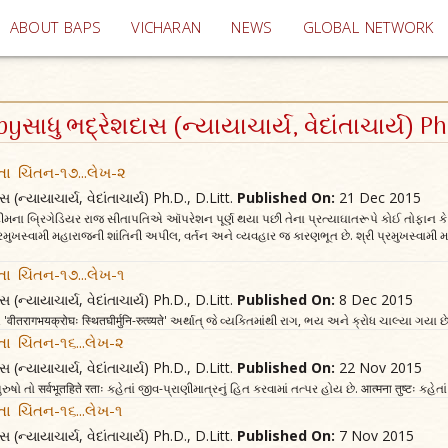
(current)
ABOUT BAPS
VICHARAN
NEWS
GLOBAL NETWORK
byસાધુ ભદ્રેશદાસ (ન્યાયાચાર્ય, વેદાંતાચાર્ય) Ph.
તા ચિંતન-૧૭...લેખ-૨
સ (ન્યાયાચાર્ય, વેદાંતાચાર્ય) Ph.D., D.Litt.
Published On:
21 Dec 2015
ના બ્રિગેડિયર રાજ સીતાપતિએ આૅપરેશન પૂર્ણ થયા પછી તેના પ્રત્યાઘાતરૂપે કોઈ તોફાન કે 
રી પ્રમુખસ્વામી મહારાજની શાંતિની અપીલ, વર્તન અને વ્યવહાર જ કારણભૂત છે. શ્રી પ્રમુખ
તા ચિંતન-૧૭...લેખ-૧
સ (ન્યાયાચાર્ય, વેદાંતાચાર્ય) Ph.D., D.Litt.
Published On:
8 Dec 2015
'वीतरागभयक्रोघः स्थितघीर्मुनि-रुत्व्यते' અર્થાત્‌ જે વ્યક્તિમાંથી રાગ, ભય અને ક્રોધ ચાલ્યા ગયા 
તા ચિંતન-૧૬...લેખ-૨
સ (ન્યાયાચાર્ય, વેદાંતાચાર્ય) Ph.D., D.Litt.
Published On:
22 Nov 2015
ુરુષો તો सर्वभूतहिते रताः કહેતાં જીવ-પ્રાણીમાત્રનું હિત કરવામાં તત્પર હોય છે. आत्मना तुष्टः ક
તા ચિંતન-૧૬...લેખ-૧
સ (ન્યાયાચાર્ય, વેદાંતાચાર્ય) Ph.D., D.Litt.
Published On:
7 Nov 2015