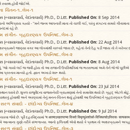
ે સ્વસ્થ હોવી જોઈએ.
ા ચિંતન-૧...લેખ-૧
સ (ન્યાયાચાર્ય, વેદાંતાચાર્ય) Ph.D., D.Litt.
Published On:
8 Sep 2014
તાનો અભિપ્રાય કહ્યો - ''મને જન્મ આપનારી માતા તો ચાલી ગઈ, પરંતુ સંકટના સમયે ગીતામાતા પા
ંદમાં રહે છે.
્મ સંગીત- બૃહદારણ્યક ઉપનિષદ...લેખ-૩
સ (ન્યાયાચાર્ય, વેદાંતાચાર્ય) Ph.D., D.Litt.
Published On:
22 Aug 2014
ક્ષરબ્રહ્મને જાણ્યા વગર આ લોકમાંથી ચાલ્યો જાય છે, કહેતાં તેનો દેહ પડી જાય તો તે ખરેખર દય
્મ સંગીત- બૃહદારણ્યક ઉપનિષદ...લેખ-૨
સ (ન્યાયાચાર્ય, વેદાંતાચાર્ય) Ph.D., D.Litt.
Published On:
8 Aug 2014
ું, 'જો ગાયો લઈ જ જવી હોય તો આ રાજાની ઉપસ્થિતિમાં જ ભરસભામાં અમે તેને જે જે પૂછી
 આ પ્રસ્તાવ માન્યો હતો. જ્ઞાન અખાડો શરૂ થયો.
્મ સંગીત- બૃહદારણ્યક ઉપનિષદ...લેખ-૧
સ (ન્યાયાચાર્ય, વેદાંતાચાર્ય) Ph.D., D.Litt.
Published On:
23 Jul 2014
્થાન ધરાવે છે. શુક્લ યજુર્વેદના વાજસનેયી બ્રાહ્મણમાં તેનો સમાવેશ થયો છે. બૃહદ્ એટલે મોટુ
 પાથરતું હોવાથી અને અરણ્યમાં તેનું મનન-ચિંતન થયું હોવાથી આ ઉપનિષદને બૃહદારણ્યક ઉપનિ
સરળ સંવાદો - છાંદોગ્ય ઉપનિષદ...લેખ-૪
સ (ન્યાયાચાર્ય, વેદાંતાચાર્ય) Ph.D., D.Litt.
Published On:
9 Jul 2014
વિચારવા જેવો છે. પૂર્વે દહરવિદ્યામાં ‘य आत्माऽपहतपाप्मा विजरो विमृत्युíवशोको-विजिघत्सोऽपिपासः सत
 આત્માના ગુણો તરીકે સંભળાવ્યા. આનો ફલિતાર્થ એવો થયો કે પ્રથમ તો અક્ષરબ્રહ્મને અપહ
સરળ સંવાદો - છાંદોગ્ય ઉપનિષદ...લેખ-૩