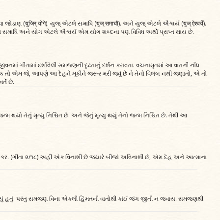
ોડાણ (युजिर्‌ योगे). યુજ્‌ એટલે સમાધિ (युज्‌ समाघौ). અને યુજ્‌ એટલે ઐશ્વર્ય (युज्‌ ऐश्वर्ये).
 સમાધિ અને યોગ એટલે ઐશ્વર્ય એમ યોગ શબ્દના પણ વિવિધ અર્થો પ્રાપ્ત થાય છે.
જીવનમાં ગીતામાં દર્શાવેલી સમજણની દૃઢતાનું દર્શન કરાવતા. વચનામૃતમાં આ વાતની નોંધ
માં એક તો એમ જે, આપણે આ દેહને મૂકીને જરૂર મરી જવું છે ને તેનો વિલંબ નથી જણાતો, એ તો
તે છે.
 જેનો જન્મ થયો તેનું મૃત્યુ નિશ્ચિત છે. અને જેનું મૃત્યુ થયું તેનો જન્મ નિશ્ચિત છે. તેથી આ
ુધ્ધ કર. (ગીતા ૨/૧૮) અહીં એક વિનાશી છે જ્યારે બીજો અવિનાશી છે, એમ દેહ અને આત્માના
ં ઓસડ પાયું હતું. પરંતુ સમજણ વિના એકલી હિંમતની વાતોથી કાંઈ જંગ જીતી ન જવાય. સમજણથી