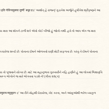
य इति गोविन्दमुक्त्वा तूष्णी´ बभूव ह॥' અર્થાત્‌ હે રાજન્‌! ગુડાકેશ અર્જુને હૃષીકેશ શ્રીકૃષ્ણને આ
ના સિવાય મારા આ શોકને ટાળી શકે એવો કોઈ બીજો હું જોતો નથી. હવે તો આપ એક જ મારા
 ઉચ્ચારેલા શબ્દો છે. પોતાના દોષને ઓળખવો ઘણી મોટી સફળતા છે. પરંતુ તે દોષને પોતાના
ેય તો પૂજવાને યોગ્ય છે. માટે આ મહાનુભાવ ગુરુવર્યોને નહિ હણીને હું આ લોકમાં ભિક્ષાવૃત્તિ
મરૂપ ભોગોને જ મારે ભોગવવા પડશે ને! (ગીતા ૨/૪,૫)
ं वाक्यमुवाच मघुसूदनः॥' આ રીતે મોહથી ઘેરાયેલા, ખેદ કરતા, અને આંસુઓથી ભરેલ વ્યાકુળ