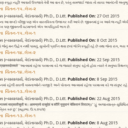
માં પણ સ્પૃહા નહીં! આશ્ચર્ય ઉપજાવે તેવી આ વાત છે, પરંતુ સમજાઈ જાય તો સાચા આનંદની અનુભૂ
તા ચિંતન-૧૫...લેખ-૨
સ (ન્યાયાચાર્ય, વેદાંતાચાર્ય) Ph.D., D.Litt.
Published On:
27 Oct 2015
ाः' ગીતાના આ શબ્દો બીજી પણ એક વાસ્તવિકતા ઉજાગર કરી આપે છે. જીવનમાં દુઃખ આવે જ નહીં એ
ુઃખ પણ જીવનની ઘટમાળનો એક અપરિહાર્ય ભાગ છે.
તા ચિંતન-૧૫...લેખ-૧
સ (ન્યાયાચાર્ય, વેદાંતાચાર્ય) Ph.D., D.Litt.
Published On:
8 Oct 2015
તાં જેનું મન ઉદ્વેગ નથી પામતું, સુખોની પ્રાપ્તિ થવા છતાં જે નિઃસ્પૃહી રહે છે તથા જેના રાગ, ભ
તા ચિંતન-૧૪...લેખ-૨
સ (ન્યાયાચાર્ય, વેદાંતાચાર્ય) Ph.D., D.Litt.
Published On:
22 Sep 2015
थितप्रज्ञस्तदोत्व्यते' 'આત્મામાં રહેલા પરમાત્મા વડે જ જ્યારે સંતુષ્ટ રહેતો હોય ત્યારે તે મનુષ્ય સ્થિતપ
તા ચિંતન-૧૪...લેખ-૧
સ (ન્યાયાચાર્ય, વેદાંતાચાર્ય) Ph.D., D.Litt.
Published On:
8 Sep 2015
ે મનમાં રહેલી સઘળી કામનાઓને ત્યજી દે અને પોતાના આત્મામાં રહેલા પરમાત્મા વડે જ સંતુષ્ટ રહે ત્
તા ચિંતન-૧૩...લેખ-૨
સ (ન્યાયાચાર્ય, વેદાંતાચાર્ય) Ph.D., D.Litt.
Published On:
22 Aug 2015
घनञ्जयं माद्रवतीसुतौ च। आमन्त्रये वासुदेवं च शौरिं युयुघानं चेकितानं विराटम्‌॥' 'હું અજાતશત્રુ યુ
રિત કરું છુ.' (મહાભા. ઉ.પ.૨૫/૨)
તા ચિંતન-૧૩...લેખ-૧
સ (ન્યાયાચાર્ય, વેદાંતાચાર્ય) Ph.D., D.Litt.
Published On:
8 Aug 2015