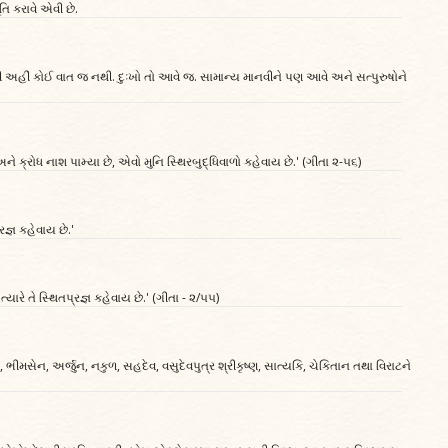
તિ કરાવે એવી છે.
વી અહીં કોઈ વાત જ નથી. દુઃખો તો આવે જ. સામાન્ય માનવીને પણ આવે અને સત્પુરુષોને
ય અને ક્રોધ નાશ પામ્યા છે, એવો મુનિ સ્થિરબુદ્ધિવાળો કહેવાય છે.' (ગીતા ૨-૫૬)
્રજ્ઞ કહેવાય છે.'
યારે તે સ્થિતપ્રજ્ઞ કહેવાય છે.' (ગીતા - ૨/૫૫)
ધિષ્ઠિર, ભીમસેન, અર્જુન, નકુળ, સહદેવ, વસુદેવપુત્ર શ્રીકૃષ્ણ, સાત્યકિ, ચેકિતાન તથા વિરાટને