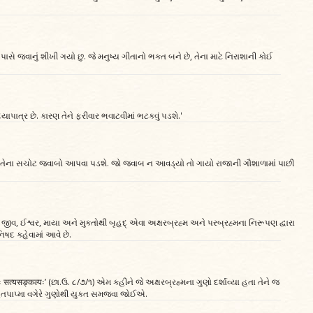
સે જવાનું શીખી ગયો છુ. જે મનુષ્ય ગીતાનો ભક્ત બને છે, તેના માટે નિરાશાની કોઈ
ાપાત્ર છે. કારણ તેને ફરીવાર ભવાટવીમાં ભટકવું પડશે.'
એ તેના સચોટ જવાબો આપવા પડશે. જો જવાબ ન આવડ્યો તો ગાયો રાજાની ગૌશાળામાં પાછી
ં. જીવ, ઈશ્વર, માયા અને મુક્તોથી બૃહદ્ એવા અક્ષરબ્રહ્મ અને પરબ્રહ્મના નિરૂપણ દ્વારા
ષદ કહેવામાં આવે છે.
्यकामः सत्यसङ्कल्पः’ (છા.ઉ. ૮/૭/૧) એમ કહીને જે અક્ષરબ્રહ્મના ગુણો દર્શાવ્યા હતા તેને જ
તપાપ્મા વગેરે ગુણોથી યુક્ત સમજવા જોઈએ.