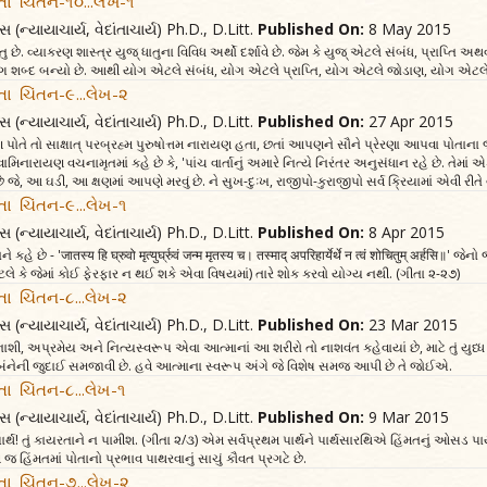
તા ચિંતન-૧૦...લેખ-૧
સ (ન્યાયાચાર્ય, વેદાંતાચાર્ય) Ph.D., D.Litt.
Published On:
8 May 2015
ુ છે. વ્યાકરણ શાસ્ત્ર યુજ્‌ ધાતુના વિવિધ અર્થો દર્શાવે છે. જેમ કે યુજ્‌ એટલે સંબંધ, પ્રાપ્તિ અથવા જ
યોગ શબ્દ બન્યો છે. આથી યોગ એટલે સંબંધ, યોગ એટલે પ્રાપ્તિ, યોગ એટલે જોડાણ, યોગ એટલે
તા ચિંતન-૯...લેખ-૨
સ (ન્યાયાચાર્ય, વેદાંતાચાર્ય) Ph.D., D.Litt.
Published On:
27 Apr 2015
પોતે તો સાક્ષાત્‌ પરબ્રહ્મ પુરુષોત્તમ નારાયણ હતા, છતાં આપણને સૌને પ્રેરણા આપવા પોતાના 
વામિનારાયણ વચનામૃતમાં કહે છે કે, 'પાંચ વાર્તાનું અમારે નિત્યે નિરંતર અનુસંધાન રહે છે. તે
, આ ઘડી, આ ક્ષણમાં આપણે મરવું છે. ને સુખ-દુઃખ, રાજીપો-કુરાજીપો સર્વ ક્રિયામાં એવી રીતે વર્
તા ચિંતન-૯...લેખ-૧
સ (ન્યાયાચાર્ય, વેદાંતાચાર્ય) Ph.D., D.Litt.
Published On:
8 Apr 2015
હે છે - 'जातस्य हि घ्रुवो मृत्युर्घ्रुवं जन्म मृतस्य च। तस्माद्‌ अपरिहार्येर्थे न त्वं शोचितुम्‌ अर्हसि॥'
લે કે જેમાં કોઈ ફેરફાર ન થઈ શકે એવા વિષયમાં) તારે શોક કરવો યોગ્ય નથી. (ગીતા ૨-૨૭)
તા ચિંતન-૮...લેખ-૨
સ (ન્યાયાચાર્ય, વેદાંતાચાર્ય) Ph.D., D.Litt.
Published On:
23 Mar 2015
વિનાશી, અપ્રમેય અને નિત્યસ્વરૂપ એવા આત્માનાં આ શરીરો તો નાશવંત કહેવાયાં છે, માટે તું ય
બંનેની જુદાઈ સમજાવી છે. હવે આત્માના સ્વરૂપ અંગે જે વિશેષ સમજ આપી છે તે જોઈએ.
ા ચિંતન-૮...લેખ-૧
સ (ન્યાયાચાર્ય, વેદાંતાચાર્ય) Ph.D., D.Litt.
Published On:
9 Mar 2015
ार्थ’ હે પાર્થ! તું કાયરતાને ન પામીશ. (ગીતા ૨/૩) એમ સર્વપ્રથમ પાર્થને પાર્થસારથિએ હિંમતનુ
 જ હિંમતમાં પોતાનો પ્રભાવ પાથરવાનું સાચું કૌવત પ્રગટે છે.
તા ચિંતન-૭...લેખ-૨