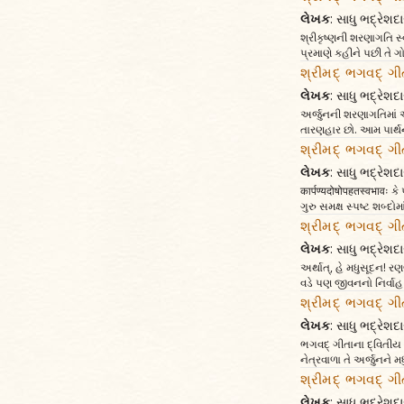
લેખક
: સાધુ ભદ્રેશદા
શ્રીકૃષ્ણની શરણાગતિ સ્વીકા
પ્રમાણે કહીને પછી તે ગો
શ્રીમદ્ ભગવદ્ ગી
લેખક
: સાધુ ભદ્રેશદા
અર્જુનની શરણાગતિમાં અન
તારણહાર છો. આમ પાર્થ
શ્રીમદ્ ભગવદ્ ગી
લેખક
: સાધુ ભદ્રેશદા
कार्पण्यदोषोपहतस्वभावः
ગુરુ સમક્ષ સ્પષ્ટ શબ્દોમ
શ્રીમદ્ ભગવદ્ ગીત
લેખક
: સાધુ ભદ્રેશદા
અર્થાત્, હે મધુસૂદન! રણ
વડે પણ જીવનનો નિર્વાહ 
શ્રીમદ્ ભગવદ્ ગી
લેખક
: સાધુ ભદ્રેશદા
ભગવદ્ ગીતાના દ્વિતીય અધ
નેત્રવાળા તે અર્જુનને મ
શ્રીમદ્ ભગવદ્ ગી
લેખક
: સાધુ ભદ્રેશદા