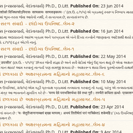
સ (ન્યાયાચાર્ય, વેદાંતાચાર્ય) Ph.D., D.Litt.
Published On:
23 Jun 2014
्युíवशोको विजिघत्सोऽपिपासः सत्यकामः सत्यसङ्कल्पः।’ (છા.ઉ. ૮/૧/૫) એ બ્રહ્મનું સ્વરૂપ નિષ્પાપ મા
 તેમાં ભૂખ-તરસ જેવા આવેગો નથી, તે સત્યકામ છે, સત્યસંકલ્પ છે.
સરળ સંવાદો - છાંદોગ્ય ઉપનિષદ...લેખ-૨
સ (ન્યાયાચાર્ય, વેદાંતાચાર્ય) Ph.D., D.Litt.
Published On:
16 Jun 2014
અધ્યાયનો આરંભ બ્રહ્મ અને પરબ્રહ્મ એ બંને દિવ્ય તત્ત્વોને જાણવાના આદેશથી થયો છે. ‘अथ यदिदमस्मिन्
.ઉ. ૮/૧/૧) દહર એટલે નાનું.
સરળ સંવાદો - છાંદોગ્ય ઉપનિષદ...લેખ-૧
સ (ન્યાયાચાર્ય, વેદાંતાચાર્ય) Ph.D., D.Litt.
Published On:
22 May 2014
गीथम् उपासीत' (છા.ઉ. - ૧/૧/૧) 'ૐકાર જેની સંજ્ઞા છે અને સર્વે વેદોમાં જેનું ઉદ્ગાન થયું છે એવા 
ં ગાન થાય! આમ કરવાનું તાત્પર્ય પણ સમજી શકાય છે - અક્ષરરૂપ થયા વિના પુરુષોત્તમની યથા
ાં છલકાય છે અક્ષરબ્રહ્મના મહિમાનો મહાસાગર...લેખ-૬
સ (ન્યાયાચાર્ય, વેદાંતાચાર્ય) Ph.D., D.Litt.
Published On:
10 May 2014
(મુંડક ઉપનિષદ, ૨/૨/૫) એમ કહી પ્રત્યક્ષ બ્રહ્મમાં તન્મયતા કરવાનું તો કહ્યું, પરંતુ એ તન્મયત
ંત્ર આ ભાવનાને મુખરિત કરે છે - ‘यस्य देवे पराभक्तिर्यथा देवे तथा गुरौ। तस्यैते कथिता ह्यर्थाः प्र
ાં છલકાય છે અક્ષરબ્રહ્મના મહિમાનો મહાસાગર...લેખ-૫
સ (ન્યાયાચાર્ય, વેદાંતાચાર્ય) Ph.D., D.Litt.
Published On:
23 Apr 2014
ચન છે : ‘यः सेतुरीजानानामक्षरं ब्रह्म यत्परम्। अभयं तितीर्षतां पारं नाचिकेतš शकेमहि॥’ (કઠ ઉ
 સમાન છે.
ાં છલકાય છે અક્ષરબ્રહ્મના મહિમાનો મહાસાગર...લેખ-૪
સ (ન્યાયાચાર્ય, વેદાંતાચાર્ય) Ph.D., D.Litt.
Published On:
9 Apr 2014