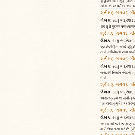
‘बुद्धिर्योगे त्विमां श
યોગ એ જ ધર્મ છે એમ ધર્મ
શ્રીમદ્ ભગવદ્ ગી
લેખક
: સાધુ ભદ્રેશદા
'इदं तु ते गुह्यतमं प्रवक्
શ્રીમદ્ ભગવદ્ ગી
લેખક
: સાધુ ભદ્રેશદા
‘एषा तेऽभिहिता सांख्ये बुद्
તારાં કર્મબંધનો નાશ પામ
શ્રીમદ્ ભગવદ્ ગી
લેખક
: સાધુ ભદ્રેશદા
બ્રાહ્મી સ્થિતિ એટલે બ
દીધો.
શ્રીમદ્ ભગવદ્ ગીત
લેખક
: સાધુ ભદ્રેશદા
અક્ષરબ્રહ્મ જ સર્વોત્કૃ
પ્રત્યક્ષાનુભૂતિ. અક્ષ
શ્રીમદ્ ભગવદ્ ગી
લેખક
: સાધુ ભદ્રેશદા
સદાય યોગમાં રમમાણ રહેન
મારી ઉપાસના કરે છે. (ગ