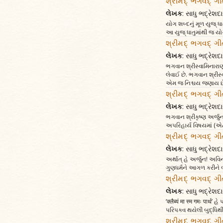
શ્રીમદ્ ભગવદ્ ગી
લેખક
: સાધુ ભદ્રેશદા
યોગ શબ્દનું મૂળ યુજ્‌ ધાત
આ યુજ્‌ ધાતુમાંથી જ 
શ્રીમદ્ ભગવદ્ ગી
લેખક
: સાધુ ભદ્રેશદા
ભગવાન શ્રીસ્વામિનારાણ 
લેવાઈ છે. ભગવાન શ્રીસ્
એમ જ નિશ્ચય જણાય છે જે
શ્રીમદ્ ભગવદ્ ગી
લેખક
: સાધુ ભદ્રેશદા
ભગવાન શ્રીકૃષ્ણ અર્જુનને ક
અપરિહાર્ય વિષયમાં (એટ
શ્રીમદ્ ભગવદ્ ગી
લેખક
: સાધુ ભદ્રેશદા
અર્થાત્‌ હે અર્જુન! અ
ગુણધર્મને આગળ કરીને 
શ્રીમદ્ ભગવદ્ ગીત
લેખક
: સાધુ ભદ્રેશદા
‘क्लैब्यं मा स्म गमः प
પરિપક્વ થયેલી બુદ્ધિથી
શ્રીમદ્ ભગવદ્ ગી