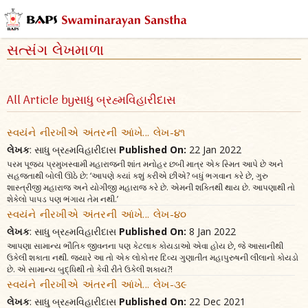
સત્સંગ લેખમાળા
All Article byસાધુ બ્રહ્મવિહારીદાસ
સ્વયંને નીરખીએ અંતરની આંખે... લેખ-૪૧
લેખક
: સાધુ બ્રહ્મવિહારીદાસ
Published On:
22 Jan 2022
પરમ પૂજ્ય પ્રમુખસ્વામી મહારાજની શાંત મનોહર છબી માત્ર એક સ્મિત આપે છે અને
સહજતાથી બોલી ઊઠે છે: ‘આપણે ક્યાં કશું કરીએ છીએ? બધું ભગવાન કરે છે, ગુરુ
શાસ્ત્રીજી મહારાજ અને યોગીજી મહારાજ કરે છે. એમની શક્તિથી થાય છે. આપણાથી તો
શેકેલો પાપડ પણ ભંગાય તેમ નથી.’
સ્વયંને નીરખીએ અંતરની આંખે... લેખ-૪૦
લેખક
: સાધુ બ્રહ્મવિહારીદાસ
Published On:
8 Jan 2022
આપણા સામાન્ય ભૌતિક જીવનના પણ કેટલાક કોયડાઓ એવા હોય છે, જે આસાનીથી
ઉકેલી શકાતા નથી. જ્યારે આ તો એક લોકોત્તર દિવ્ય ગુણાતીત મહાપુરુષની લીલાનો કોયડો
છે. એ સામાન્ય બુદ્ધિથી તો કેવી રીતે ઉકેલી શકાય?!
સ્વયંને નીરખીએ અંતરની આંખે... લેખ-૩૯
લેખક
: સાધુ બ્રહ્મવિહારીદાસ
Published On:
22 Dec 2021