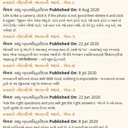
સ્વયંને નીરખીએ અંતરની આંખે... લેખ-૬
લેખક
: સાધુ બ્રહ્મવિહારીદાસ
Published On:
8 Aug 2020
‘Life is like a camera, click it; if the photo is not good then delete it and click
it again.’ ‘જીવન એક કેમેરા જેવું છે. ચાંપ દાબો અને ફોટો પાડો. જો સારો ફોટો ન આવે તો
તેને ડિલીટ કરીને બીજો પાડો.’ કર્મ સારું કરો. જો સારું નથી, તો તેને દૂર કરીને, નવું કરો, આ
કર્મવાદ છે.
સ્વયંને નીરખીએ અંતરની આંખે... લેખ-૫
લેખક
: સાધુ બ્રહ્મવિહારીદાસ
Published On:
22 Jul 2020
જેનાથી ‘સ્વ’ નું એટલે કે આત્માનું કલ્યાણ થાય છે, સાથે જ ‘પર’ - સમાજનું પણ કલ્યાણ
થાય એવા વ્યવહારની વાત કરવામાં આવી છે. જે રીતે ભગવાન સ્વામિનારાયણે ‘શિક્ષાપત્રી’માં
જણાવ્યું છે ‘सर्वजीवहितावहः’ - સર્વ જીવ હિતકારી.
સ્વયંને નીરખીએ અંતરની આંખે... લેખ-૪
લેખક
: સાધુ બ્રહ્મવિહારીદાસ
Published On:
8 Jul 2020
ભગવાનની શક્તિનો સંચાર થશે! With God, nothing is impossible - ભગવાનનો સંગાથ
હશે તો આ જીવનમાં કશું જ અશક્ય નથી!
સ્વયંને નીરખીએ અંતરની આંખે... લેખ-૩
લેખક
: સાધુ બ્રહ્મવિહારીદાસ
Published On:
22 Jun 2020
‘Ask the right questions and you will get the right answers.’ એટલે કે તમે સાચા
પ્રશ્નો પૂછશો તો તમને સાચા ઉત્તર મળશે.
સ્વયંને નીરખીએ અંતરની આંખે... લેખ-૨
લેખક
: સાધુ બ્રહ્મવિહારીદાસ
Published On:
8 Jun 2020
જે જે વ્યક્તિએ સાચા અને યોગ્ય પ્રશ્નો કર્યા છે, તે તે બધાની જ પ્રગતિ થઈ છે