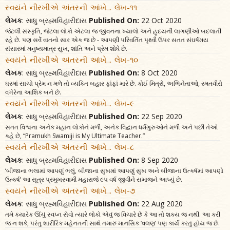
સ્વયંને નીરખીએ અંતરની આંખે... લેખ-૧૧
લેખક
: સાધુ બ્રહ્મવિહારીદાસ
Published On:
22 Oct 2020
જેટલી સંસ્કૃતિ, જેટલા લોકો એટલા જ જીવનના ખ્યાલો અને હૃદયની લાગણીઓ બદલાતી
રહે છે. પણ સર્વે વાતનો સાર એક જ છે - આપણી પરિવર્તિત પૃથ્વી ઉપર સતત સંઘર્ષમય
સંસારમાં મનુષ્યમાત્ર સુખ, શાંતિ અને પ્રેમ શોધે છે.
સ્વયંને નીરખીએ અંતરની આંખે... લેખ-૧૦
લેખક
: સાધુ બ્રહ્મવિહારીદાસ
Published On:
8 Oct 2020
ઘરમાં સાચો પ્રેમ ન મળે તો વ્યક્તિ બહાર ફાંફાં મારે છે. કોઈ મિત્રો, અભિનેતાઓ, રમતવીરો
વગેરેના આશિક બને છે.
સ્વયંને નીરખીએ અંતરની આંખે... લેખ-૯
લેખક
: સાધુ બ્રહ્મવિહારીદાસ
Published On:
22 Sep 2020
સતત વિશ્વના અનેક મહાન લોકોને મળી, અનેક વિદ્વાન ધર્મગુરુઓને મળી અને પછી તેઓ
કહે છે, “Pramukh Swamiji is My Ultimate Teacher.”
સ્વયંને નીરખીએ અંતરની આંખે... લેખ-૮
લેખક
: સાધુ બ્રહ્મવિહારીદાસ
Published On:
8 Sep 2020
‘બીજાના ભલામાં આપણું ભલું, બીજાના સુખમાં આપણું સુખ અને બીજાના ઉત્કર્ષમાં આપણો
ઉત્કર્ષ’ આ સૂત્ર પ્રમુખસ્વામી મહારાજે ૯૫ વર્ષ જીવીને સમાજને આપ્યું છે.
સ્વયંને નીરખીએ અંતરની આંખે... લેખ-૭
લેખક
: સાધુ બ્રહ્મવિહારીદાસ
Published On:
22 Aug 2020
તમે ક્યારેક ઊંચું સ્વપ્ન સેવો ત્યારે લોકો એવું જ વિચારે છે કે આ તો શક્ય જ નથી. આ કરી
જ ન શકે, પરંતુ શારીરિક મહેનતની સાથે તમારું માનસિક ‘વલણ’ પણ કાર્ય કરતું હોય જ છે.