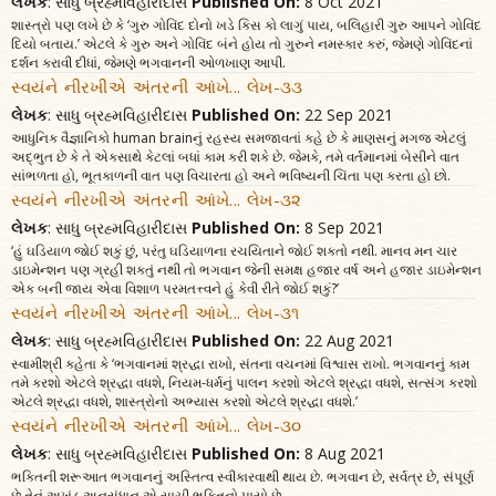
લેખક
: સાધુ બ્રહ્મવિહારીદાસ
Published On:
8 Oct 2021
શાસ્ત્રો પણ લખે છે કે ‘ગુરુ ગોવિંદ દોનો ખડે કિસ કો લાગું પાય, બલિહારી ગુરુ આપને ગોવિંદ
દિયો બતાય.’ એટલે કે ગુરુ અને ગોવિંદ બંને હોય તો ગુરુને નમસ્કાર કરું, જેમણે ગોવિંદનાં
દર્શન કરાવી દીધાં, જેમણે ભગવાનની ઓળખાણ આપી.
સ્વયંને નીરખીએ અંતરની આંખે... લેખ-૩૩
લેખક
: સાધુ બ્રહ્મવિહારીદાસ
Published On:
22 Sep 2021
આધુનિક વૈજ્ઞાનિકો human brainનું રહસ્ય સમજાવતાં કહે છે કે માણસનું મગજ એટલું
અદ્ભુત છે કે તે એકસાથે કેટલાં બધાં કામ કરી શકે છે. જેમકે, તમે વર્તમાનમાં બેસીને વાત
સાંભળતા હો, ભૂતકાળની વાત પણ વિચારતા હો અને ભવિષ્યની ચિંતા પણ કરતા હો છો.
સ્વયંને નીરખીએ અંતરની આંખે... લેખ-૩૨
લેખક
: સાધુ બ્રહ્મવિહારીદાસ
Published On:
8 Sep 2021
‘હું ઘડિયાળ જોઈ શકું છું, પરંતુ ઘડિયાળના રચયિતાને જોઈ શકતો નથી. માનવ મન ચાર
ડાઇમેન્શન પણ ગ્રહી શકતું નથી તો ભગવાન જેની સમક્ષ હજાર વર્ષ અને હજાર ડાઇમેન્શન
એક બની જાય એવા વિશાળ પરમતત્ત્વને હું કેવી રીતે જોઈ શકું?’
સ્વયંને નીરખીએ અંતરની આંખે... લેખ-૩૧
લેખક
: સાધુ બ્રહ્મવિહારીદાસ
Published On:
22 Aug 2021
સ્વામીશ્રી કહેતા કે ‘ભગવાનમાં શ્રદ્ધા રાખો, સંતના વચનમાં વિશ્વાસ રાખો. ભગવાનનું કામ
તમે કરશો એટલે શ્રદ્ધા વધશે, નિયમ-ધર્મનું પાલન કરશો એટલે શ્રદ્ધા વધશે, સત્સંગ કરશો
એટલે શ્રદ્ધા વધશે, શાસ્ત્રોનો અભ્યાસ કરશો એટલે શ્રદ્ધા વધશે.’
સ્વયંને નીરખીએ અંતરની આંખે... લેખ-૩૦
લેખક
: સાધુ બ્રહ્મવિહારીદાસ
Published On:
8 Aug 2021
ભક્તિની શરૂઆત ભગવાનનું અસ્તિત્વ સ્વીકારવાથી થાય છે. ભગવાન છે, સર્વત્ર છે, સંપૂર્ણ
છે તેનું અખંડ અનુસંધાન એ સાચી ભક્તિનો પાયો છે.