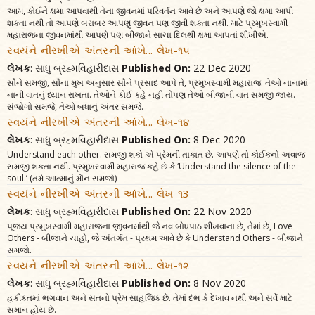
આમ, કોઈને ક્ષમા આપવાથી તેના જીવનમાં પરિવર્તન આવે છે અને આપણે જો ક્ષમા આપી
શકતા નથી તો આપણે બરાબર આપણું જીવન પણ જીવી શકતા નથી. માટે પ્રમુખસ્વામી
મહારાજના જીવનમાંથી આપણે પણ બીજાને સાચા દિલથી ક્ષમા આપતાં શીખીએ.
સ્વયંને નીરખીએ અંતરની આંખે... લેખ-૧૫
લેખક
: સાધુ બ્રહ્મવિહારીદાસ
Published On:
22 Dec 2020
સૌને સમજી, સૌના મુખ અનુસાર સૌને પ્રસાદ આપે તે, પ્રમુખસ્વામી મહારાજ. તેઓ નાનામાં
નાની વાતનું ધ્યાન રાખતા. તેઓને કોઈ કહે નહીં તોપણ તેઓ બીજાની વાત સમજી જાય.
સંજોગો સમજે, તેઓ બધાનું અંતર સમજે.
સ્વયંને નીરખીએ અંતરની આંખે... લેખ-૧૪
લેખક
: સાધુ બ્રહ્મવિહારીદાસ
Published On:
8 Dec 2020
Understand each other. સમજી શકો એ પ્રેમની તાકાત છે. આપણે તો કોઈકનો અવાજ
સમજી શકતા નથી. પ્રમુખસ્વામી મહારાજ કહે છે કે ‘Understand the silence of the
soul.’ (તમે આત્માનું મૌન સમજો)
સ્વયંને નીરખીએ અંતરની આંખે... લેખ-૧3
લેખક
: સાધુ બ્રહ્મવિહારીદાસ
Published On:
22 Nov 2020
પૂજ્ય પ્રમુખસ્વામી મહારાજના જીવનમાંથી જે નવ બોધપાઠ શીખવાના છે, તેમાં છે, Love
Others - બીજાને ચાહો, જે અંતર્ગત - પ્રથમ આવે છે કે Understand Others - બીજાને
સમજો.
સ્વયંને નીરખીએ અંતરની આંખે... લેખ-૧૨
લેખક
: સાધુ બ્રહ્મવિહારીદાસ
Published On:
8 Nov 2020
હકીકતમાં ભગવાન અને સંતનો પ્રેમ સાહજિક છે. તેમાં દંભ કે દેખાવ નથી અને સર્વે માટે
સમાન હોય છે.