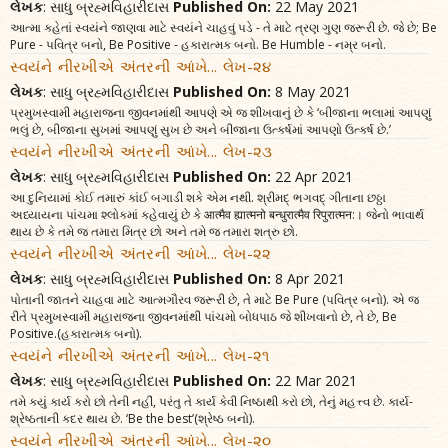
લેખક
: સાધુ બ્રહ્મવિહારીદાસ
Published On:
22 May 2021
આત્મા કહેતાં સ્વયંને જાણવા માટે સ્વયંને ચાહવું પડે - તે માટે ત્રણ ગુણ જરૂરી છે. જે છે; Be
Pure - પવિત્ર બનો, Be Positive - હકારાત્મક બનો. Be Humble - નમ્ર બનો.
સ્વયંને નીરખીએ અંતરની આંખે... લેખ-૨૪
લેખક
: સાધુ બ્રહ્મવિહારીદાસ
Published On:
8 May 2021
પ્રમુખસ્વામી મહારાજના જીવનમાંથી આપણે એ જ શીખવાનું છે કે ‘બીજાના ભલામાં આપણું
ભલું છે, બીજાના સુખમાં આપણું સુખ છે અને બીજાના ઉત્કર્ષમાં આપણો ઉત્કર્ષ છે.’
સ્વયંને નીરખીએ અંતરની આંખે... લેખ-૨૩
લેખક
: સાધુ બ્રહ્મવિહારીદાસ
Published On:
22 Apr 2021
આ દુનિયામાં કોઈ તમારું કાંઈ બગાડી શકે એમ નથી. શ્રીમદ્ ભગવદ્ ગીતાના છઠ્ઠા
અધ્યાયના પાંચમા શ્લોકમાં કહેવાયું છે કે आत्मैव ह्यात्मनो बन्धुरात्मैव रिपुरात्मन:। જેનો ભાવાર્થ
થાય છે કે તમે જ તમારા મિત્ર છો અને તમે જ તમારા શત્રુ છો.
સ્વયંને નીરખીએ અંતરની આંખે... લેખ-૨૨
લેખક
: સાધુ બ્રહ્મવિહારીદાસ
Published On:
8 Apr 2021
પોતાની જાતને ચાહવા માટે આત્મગૌરવ જરૂરી છે, તે માટે Be Pure (પવિત્ર બનો). એ જ
રીતે પ્રમુખસ્વામી મહારાજના જીવનમાંથી પાંચમો બોધપાઠ જે શીખવાનો છે, તે છે, Be
Positive.(હકારાત્મક બનો).
સ્વયંને નીરખીએ અંતરની આંખે... લેખ-૨૧
લેખક
: સાધુ બ્રહ્મવિહારીદાસ
Published On:
22 Mar 2021
તમે કયું કાર્ય કરો છો તેની નહીં, પરંતુ તે કાર્ય કેવી નિષ્ઠાથી કરો છો, તેનું મહત્ત્વ છે. કાર્ય-
શ્રેષ્ઠતાની કદર થાય છે. ‘Be the best’(શ્રેષ્ઠ બનો).
સ્વયંને નીરખીએ અંતરની આંખે... લેખ-૨૦