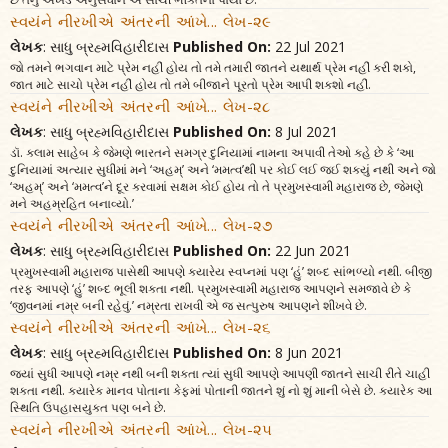
સ્વયંને નીરખીએ અંતરની આંખે... લેખ-૨૯
લેખક
: સાધુ બ્રહ્મવિહારીદાસ
Published On:
22 Jul 2021
જો તમને ભગવાન માટે પ્રેમ નહીં હોય તો તમે તમારી જાતને યથાર્થ પ્રેમ નહીં કરી શકો,
જાત માટે સાચો પ્રેમ નહીં હોય તો તમે બીજાને પૂરતો પ્રેમ આપી શકશો નહીં.
સ્વયંને નીરખીએ અંતરની આંખે... લેખ-૨૮
લેખક
: સાધુ બ્રહ્મવિહારીદાસ
Published On:
8 Jul 2021
ડૉ. કલામ સાહેબ કે જેમણે ભારતને સમગ્ર દુનિયામાં નામના અપાવી તેઓ કહે છે કે ‘આ
દુનિયામાં અત્યાર સુધીમાં મને ‘અહમ્’ અને ‘મમત્વ’થી પર કોઈ લઈ જઈ શક્યું નથી અને જો
‘અહમ્’ અને ‘મમત્વ’ને દૂર કરવામાં સક્ષમ કોઈ હોય તો તે પ્રમુખસ્વામી મહારાજ છે, જેમણે
મને અહમ્રહિત બનાવ્યો.’
સ્વયંને નીરખીએ અંતરની આંખે... લેખ-૨૭
લેખક
: સાધુ બ્રહ્મવિહારીદાસ
Published On:
22 Jun 2021
પ્રમુખસ્વામી મહારાજ પાસેથી આપણે ક્યારેય સ્વપ્નમાં પણ ‘હું’ શબ્દ સાંભળ્યો નથી. બીજી
તરફ આપણે ‘હું’ શબ્દ ભૂલી શકતા નથી. પ્રમુખસ્વામી મહારાજ આપણને સમજાવે છે કે
‘જીવનમાં નમ્ર બની રહેવું.’ નમ્રતા રાખવી એ જ સત્પુરુષ આપણને શીખવે છે.
સ્વયંને નીરખીએ અંતરની આંખે... લેખ-૨૬
લેખક
: સાધુ બ્રહ્મવિહારીદાસ
Published On:
8 Jun 2021
જ્યાં સુધી આપણે નમ્ર નથી બની શકતા ત્યાં સુધી આપણે આપણી જાતને સાચી રીતે ચાહી
શકતા નથી. ક્યારેક માનવ પોતાના કેફમાં પોતાની જાતને શું નો શું માની બેસે છે. ક્યારેક આ
સ્થિતિ ઉપહાસયુક્ત પણ બને છે.
સ્વયંને નીરખીએ અંતરની આંખે... લેખ-૨૫