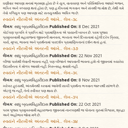
ઘણીવાર આપણા મનમાં ભ્રમણા હોય છે કે યુગ, વાતાવરણ અને પરિસ્થિતિના આધારે ભજન,
ભક્તિ અને કલ્યાણ થતાં હોય છે, પણ હકીકતમાં ભગવાન અને સંતથી જ મોક્ષ છે, તેથી ગમે
તેવો કળિયુગ પણ આપણા માટે સતયુગથીય અધિક જ છે.
સ્વયંને નીરખીએ અંતરની આંખે... લેખ-૩૮
લેખક
: સાધુ બ્રહ્મવિહારીદાસ
Published On:
8 Dec 2021
કોઈપણ પ્રગતિ કે પ્રાપ્તિ માટે પ્રામાણિકતા એ પાયાની બાબત છે. પરમ પૂજ્ય
પ્રમુખસ્વામી મહારાજના જીવનની માનવતા, ભવ્યતા અને દિવ્યતામાં રહેલી દરેક ક્રિયા,
કાર્ય, મૂલ્ય, ભાવના અને પ્રાર્થનામાં પારદર્શક પ્રામાણિકતાનાં દર્શન થતાં હતાં.
સ્વયંને નીરખીએ અંતરની આંખે... લેખ-૩૭
લેખક
: સાધુ બ્રહ્મવિહારીદાસ
Published On:
22 Nov 2021
બીજા પાસેથી લેવાની ભાવના નહીં, પણ બીજાને આપવાની ભાવના હશે તો જીવનમાં ક્યારેય
ઉદાસીનતા કે મોળપ આવશે નહીં. નિરુત્સાહ થવાશે નહીં.
સ્વયંને નીરખીએ અંતરની આંખે... લેખ-૩૬
લેખક
: સાધુ બ્રહ્મવિહારીદાસ
Published On:
8 Nov 2021
ખરેખર હૃદયથી, અંતર્મનથી કરવામાં આવેલી સાચી પ્રાર્થના ભગવાન જરૂરથી સાંભળે છે.
એટલું જ નહીં, તેનો સ્વીકાર પણ થાય છે.
સ્વયંને નીરખીએ અંતરની આંખે... લેખ-૩૫
લેખક
: સાધુ બ્રહ્મવિહારીદાસ
Published On:
22 Oct 2021
પરમ પૂજ્ય પ્રમુખસ્વામી મહારાજના જીવનમાં નાનપણથી જ પોતાના ગુરુમાં વિશ્વાસ, શ્રદ્ધા
અને અહોભાવ જોવા મળે છે.
સ્વયંને નીરખીએ અંતરની આંખે... લેખ-૩૪