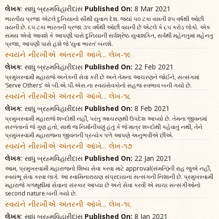
લેખક
: સાધુ બ્રહ્મવિહારીદાસ
Published On:
8 Mar 2021
ભારતીય પ્રજા એટલે દુનિયાનો સૌથી યુવાન દેશ. જ્યાં ૫૦ ટકા વસતી ૨૫ વર્ષથી ઓછી
વયની છે. ૬૫ ટકા ભારતની પ્રજા ૩૫ વર્ષથી ઓછી વયની છે એટલે કે ૮૫ કરોડ લોકો. એક
સમય એવો આવશે કે આપણી પાસે દુનિયાની સર્વશ્રેષ્ઠ યુવાશક્તિ, સર્વથી મહેનતુમાં મહેનતુ
પ્રજા, આપણી પાસે હશે જે ‘યુવા ભારત’ બનશે.
સ્વયંને નીરખીએ અંતરની આંખે... લેખ-૧૯
લેખક
: સાધુ બ્રહ્મવિહારીદાસ
Published On:
22 Feb 2021
પ્રમુખસ્વામી મહારાજે અનેકની સેવા કરી છે અને તેમના આચરણને જોઈને, સત્સંગમાં
‘Serve Others’ એ બી.એ.પી.એસ.ના સ્વયંસેવકોનો સહજ સ્વભાવ બની ગયો છે.
સ્વયંને નીરખીએ અંતરની આંખે... લેખ-૧૮
લેખક
: સાધુ બ્રહ્મવિહારીદાસ
Published On:
8 Feb 2021
પ્રમુખસ્વામી મહારાજે શબ્દોથી નહીં, પરંતુ આચરણથી ઉપદેશ આપ્યો છે. તેમના જીવનમાં
સરળતાનો જે ગુણ હતો, સાથે જ નિર્માનીપણું હતું કે જે માત્ર શબ્દોથી કહેવાતું નથી, તેને
પ્રમુખસ્વામી મહારાજના જીવનની પ્રત્યેક પળે આપણે અનુભવીએ છીએ.
સ્વયંને નીરખીએ અંતરની આંખે... લેખ-૧૭
લેખક
: સાધુ બ્રહ્મવિહારીદાસ
Published On:
22 Jan 2021
આમ, પ્રમુખસ્વામી મહારાજનો શિષ્ય સેવા કરવા માટે approval(સંમતિ)ની રાહ જુએ નહીં,
સ્વયંભૂ સેવા કરવા લાગે. આ સ્વામિનારાયણ સંપ્રદાયના સત્સંગની નિશાની છે. પ્રમુખસ્વામી
મહારાજે ગળથૂથીમાં સેવાના સંસ્કાર આપ્યા છે અને સેવા કરવી એ સાચા સત્સંગીઓનો
second nature બની ગયો છે.
સ્વયંને નીરખીએ અંતરની આંખે... લેખ-૧૬
લેખક
: સાધુ બ્રહ્મવિહારીદાસ
Published On:
8 Jan 2021