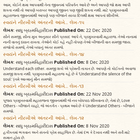
આમ, કોઈને ક્ષમા આપવાથી તેના જીવનમાં પરિવર્તન આવે છે અને આપણે જો ક્ષમા આપી
શકતા નથી તો આપણે બરાબર આપણું જીવન પણ જીવી શકતા નથી. માટે પ્રમુખસ્વામી
મહારાજના જીવનમાંથી આપણે પણ બીજાને સાચા દિલથી ક્ષમા આપતાં શીખીએ.
સ્વયંને નીરખીએ અંતરની આંખે... લેખ-૧૫
લેખક
: સાધુ બ્રહ્મવિહારીદાસ
Published On:
22 Dec 2020
સૌને સમજી, સૌના મુખ અનુસાર સૌને પ્રસાદ આપે તે, પ્રમુખસ્વામી મહારાજ. તેઓ નાનામાં
નાની વાતનું ધ્યાન રાખતા. તેઓને કોઈ કહે નહીં તોપણ તેઓ બીજાની વાત સમજી જાય.
સંજોગો સમજે, તેઓ બધાનું અંતર સમજે.
સ્વયંને નીરખીએ અંતરની આંખે... લેખ-૧૪
લેખક
: સાધુ બ્રહ્મવિહારીદાસ
Published On:
8 Dec 2020
Understand each other. સમજી શકો એ પ્રેમની તાકાત છે. આપણે તો કોઈકનો અવાજ
સમજી શકતા નથી. પ્રમુખસ્વામી મહારાજ કહે છે કે ‘Understand the silence of the
soul.’ (તમે આત્માનું મૌન સમજો)
સ્વયંને નીરખીએ અંતરની આંખે... લેખ-૧3
લેખક
: સાધુ બ્રહ્મવિહારીદાસ
Published On:
22 Nov 2020
પૂજ્ય પ્રમુખસ્વામી મહારાજના જીવનમાંથી જે નવ બોધપાઠ શીખવાના છે, તેમાં છે, Love
Others - બીજાને ચાહો, જે અંતર્ગત - પ્રથમ આવે છે કે Understand Others - બીજાને
સમજો.
સ્વયંને નીરખીએ અંતરની આંખે... લેખ-૧૨
લેખક
: સાધુ બ્રહ્મવિહારીદાસ
Published On:
8 Nov 2020
હકીકતમાં ભગવાન અને સંતનો પ્રેમ સાહજિક છે. તેમાં દંભ કે દેખાવ નથી અને સર્વે માટે
સમાન હોય છે.