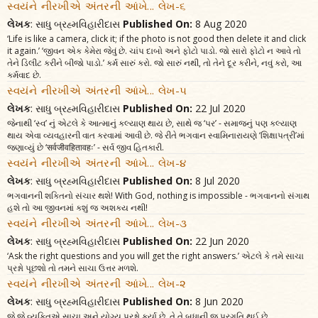
સ્વયંને નીરખીએ અંતરની આંખે... લેખ-૬
લેખક
: સાધુ બ્રહ્મવિહારીદાસ
Published On:
8 Aug 2020
‘Life is like a camera, click it; if the photo is not good then delete it and click
it again.’ ‘જીવન એક કેમેરા જેવું છે. ચાંપ દાબો અને ફોટો પાડો. જો સારો ફોટો ન આવે તો
તેને ડિલીટ કરીને બીજો પાડો.’ કર્મ સારું કરો. જો સારું નથી, તો તેને દૂર કરીને, નવું કરો, આ
કર્મવાદ છે.
સ્વયંને નીરખીએ અંતરની આંખે... લેખ-૫
લેખક
: સાધુ બ્રહ્મવિહારીદાસ
Published On:
22 Jul 2020
જેનાથી ‘સ્વ’ નું એટલે કે આત્માનું કલ્યાણ થાય છે, સાથે જ ‘પર’ - સમાજનું પણ કલ્યાણ
થાય એવા વ્યવહારની વાત કરવામાં આવી છે. જે રીતે ભગવાન સ્વામિનારાયણે ‘શિક્ષાપત્રી’માં
જણાવ્યું છે ‘सर्वजीवहितावहः’ - સર્વ જીવ હિતકારી.
સ્વયંને નીરખીએ અંતરની આંખે... લેખ-૪
લેખક
: સાધુ બ્રહ્મવિહારીદાસ
Published On:
8 Jul 2020
ભગવાનની શક્તિનો સંચાર થશે! With God, nothing is impossible - ભગવાનનો સંગાથ
હશે તો આ જીવનમાં કશું જ અશક્ય નથી!
સ્વયંને નીરખીએ અંતરની આંખે... લેખ-૩
લેખક
: સાધુ બ્રહ્મવિહારીદાસ
Published On:
22 Jun 2020
‘Ask the right questions and you will get the right answers.’ એટલે કે તમે સાચા
પ્રશ્નો પૂછશો તો તમને સાચા ઉત્તર મળશે.
સ્વયંને નીરખીએ અંતરની આંખે... લેખ-૨
લેખક
: સાધુ બ્રહ્મવિહારીદાસ
Published On:
8 Jun 2020
જે જે વ્યક્તિએ સાચા અને યોગ્ય પ્રશ્નો કર્યા છે, તે તે બધાની જ પ્રગતિ થઈ છે