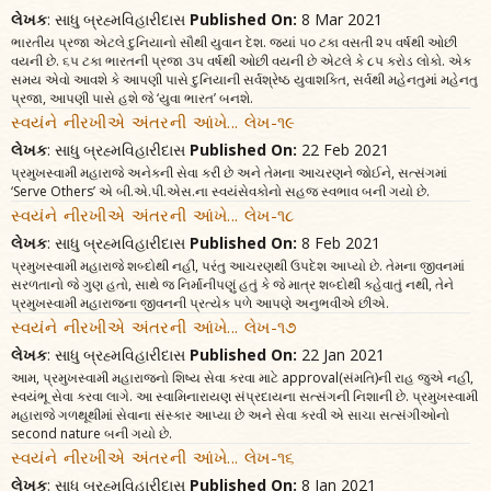
લેખક
: સાધુ બ્રહ્મવિહારીદાસ
Published On:
8 Mar 2021
ભારતીય પ્રજા એટલે દુનિયાનો સૌથી યુવાન દેશ. જ્યાં ૫૦ ટકા વસતી ૨૫ વર્ષથી ઓછી
વયની છે. ૬૫ ટકા ભારતની પ્રજા ૩૫ વર્ષથી ઓછી વયની છે એટલે કે ૮૫ કરોડ લોકો. એક
સમય એવો આવશે કે આપણી પાસે દુનિયાની સર્વશ્રેષ્ઠ યુવાશક્તિ, સર્વથી મહેનતુમાં મહેનતુ
પ્રજા, આપણી પાસે હશે જે ‘યુવા ભારત’ બનશે.
સ્વયંને નીરખીએ અંતરની આંખે... લેખ-૧૯
લેખક
: સાધુ બ્રહ્મવિહારીદાસ
Published On:
22 Feb 2021
પ્રમુખસ્વામી મહારાજે અનેકની સેવા કરી છે અને તેમના આચરણને જોઈને, સત્સંગમાં
‘Serve Others’ એ બી.એ.પી.એસ.ના સ્વયંસેવકોનો સહજ સ્વભાવ બની ગયો છે.
સ્વયંને નીરખીએ અંતરની આંખે... લેખ-૧૮
લેખક
: સાધુ બ્રહ્મવિહારીદાસ
Published On:
8 Feb 2021
પ્રમુખસ્વામી મહારાજે શબ્દોથી નહીં, પરંતુ આચરણથી ઉપદેશ આપ્યો છે. તેમના જીવનમાં
સરળતાનો જે ગુણ હતો, સાથે જ નિર્માનીપણું હતું કે જે માત્ર શબ્દોથી કહેવાતું નથી, તેને
પ્રમુખસ્વામી મહારાજના જીવનની પ્રત્યેક પળે આપણે અનુભવીએ છીએ.
સ્વયંને નીરખીએ અંતરની આંખે... લેખ-૧૭
લેખક
: સાધુ બ્રહ્મવિહારીદાસ
Published On:
22 Jan 2021
આમ, પ્રમુખસ્વામી મહારાજનો શિષ્ય સેવા કરવા માટે approval(સંમતિ)ની રાહ જુએ નહીં,
સ્વયંભૂ સેવા કરવા લાગે. આ સ્વામિનારાયણ સંપ્રદાયના સત્સંગની નિશાની છે. પ્રમુખસ્વામી
મહારાજે ગળથૂથીમાં સેવાના સંસ્કાર આપ્યા છે અને સેવા કરવી એ સાચા સત્સંગીઓનો
second nature બની ગયો છે.
સ્વયંને નીરખીએ અંતરની આંખે... લેખ-૧૬
લેખક
: સાધુ બ્રહ્મવિહારીદાસ
Published On:
8 Jan 2021