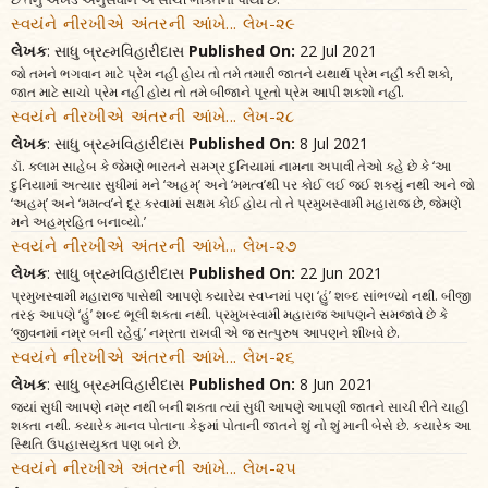
સ્વયંને નીરખીએ અંતરની આંખે... લેખ-૨૯
લેખક
: સાધુ બ્રહ્મવિહારીદાસ
Published On:
22 Jul 2021
જો તમને ભગવાન માટે પ્રેમ નહીં હોય તો તમે તમારી જાતને યથાર્થ પ્રેમ નહીં કરી શકો,
જાત માટે સાચો પ્રેમ નહીં હોય તો તમે બીજાને પૂરતો પ્રેમ આપી શકશો નહીં.
સ્વયંને નીરખીએ અંતરની આંખે... લેખ-૨૮
લેખક
: સાધુ બ્રહ્મવિહારીદાસ
Published On:
8 Jul 2021
ડૉ. કલામ સાહેબ કે જેમણે ભારતને સમગ્ર દુનિયામાં નામના અપાવી તેઓ કહે છે કે ‘આ
દુનિયામાં અત્યાર સુધીમાં મને ‘અહમ્’ અને ‘મમત્વ’થી પર કોઈ લઈ જઈ શક્યું નથી અને જો
‘અહમ્’ અને ‘મમત્વ’ને દૂર કરવામાં સક્ષમ કોઈ હોય તો તે પ્રમુખસ્વામી મહારાજ છે, જેમણે
મને અહમ્રહિત બનાવ્યો.’
સ્વયંને નીરખીએ અંતરની આંખે... લેખ-૨૭
લેખક
: સાધુ બ્રહ્મવિહારીદાસ
Published On:
22 Jun 2021
પ્રમુખસ્વામી મહારાજ પાસેથી આપણે ક્યારેય સ્વપ્નમાં પણ ‘હું’ શબ્દ સાંભળ્યો નથી. બીજી
તરફ આપણે ‘હું’ શબ્દ ભૂલી શકતા નથી. પ્રમુખસ્વામી મહારાજ આપણને સમજાવે છે કે
‘જીવનમાં નમ્ર બની રહેવું.’ નમ્રતા રાખવી એ જ સત્પુરુષ આપણને શીખવે છે.
સ્વયંને નીરખીએ અંતરની આંખે... લેખ-૨૬
લેખક
: સાધુ બ્રહ્મવિહારીદાસ
Published On:
8 Jun 2021
જ્યાં સુધી આપણે નમ્ર નથી બની શકતા ત્યાં સુધી આપણે આપણી જાતને સાચી રીતે ચાહી
શકતા નથી. ક્યારેક માનવ પોતાના કેફમાં પોતાની જાતને શું નો શું માની બેસે છે. ક્યારેક આ
સ્થિતિ ઉપહાસયુક્ત પણ બને છે.
સ્વયંને નીરખીએ અંતરની આંખે... લેખ-૨૫