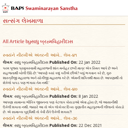
સત્સંગ લેખમાળા
All Article byસાધુ બ્રહ્મવિહારીદાસ
સ્વયંને નીરખીએ અંતરની આંખે... લેખ-૪૧
લેખક
: સાધુ બ્રહ્મવિહારીદાસ
Published On:
22 Jan 2022
પરમ પૂજ્ય પ્રમુખસ્વામી મહારાજની શાંત મનોહર છબી માત્ર એક સ્મિત આપે છે અને
સહજતાથી બોલી ઊઠે છે: ‘આપણે ક્યાં કશું કરીએ છીએ? બધું ભગવાન કરે છે, ગુરુ
શાસ્ત્રીજી મહારાજ અને યોગીજી મહારાજ કરે છે. એમની શક્તિથી થાય છે. આપણાથી તો
શેકેલો પાપડ પણ ભંગાય તેમ નથી.’
સ્વયંને નીરખીએ અંતરની આંખે... લેખ-૪૦
લેખક
: સાધુ બ્રહ્મવિહારીદાસ
Published On:
8 Jan 2022
આપણા સામાન્ય ભૌતિક જીવનના પણ કેટલાક કોયડાઓ એવા હોય છે, જે આસાનીથી
ઉકેલી શકાતા નથી. જ્યારે આ તો એક લોકોત્તર દિવ્ય ગુણાતીત મહાપુરુષની લીલાનો કોયડો
છે. એ સામાન્ય બુદ્ધિથી તો કેવી રીતે ઉકેલી શકાય?!
સ્વયંને નીરખીએ અંતરની આંખે... લેખ-૩૯
લેખક
: સાધુ બ્રહ્મવિહારીદાસ
Published On:
22 Dec 2021