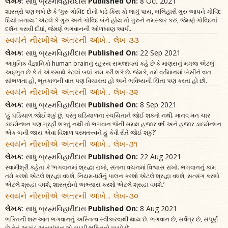
લેખક
: સાધુ બ્રહ્મવિહારીદાસ
Published On:
8 Oct 2021
શાસ્ત્રો પણ લખે છે કે ‘ગુરુ ગોવિંદ દોનો ખડે કિસ કો લાગું પાય, બલિહારી ગુરુ આપને ગોવિંદ
દિયો બતાય.’ એટલે કે ગુરુ અને ગોવિંદ બંને હોય તો ગુરુને નમસ્કાર કરું, જેમણે ગોવિંદનાં
દર્શન કરાવી દીધાં, જેમણે ભગવાનની ઓળખાણ આપી.
સ્વયંને નીરખીએ અંતરની આંખે... લેખ-૩૩
લેખક
: સાધુ બ્રહ્મવિહારીદાસ
Published On:
22 Sep 2021
આધુનિક વૈજ્ઞાનિકો human brainનું રહસ્ય સમજાવતાં કહે છે કે માણસનું મગજ એટલું
અદ્ભુત છે કે તે એકસાથે કેટલાં બધાં કામ કરી શકે છે. જેમકે, તમે વર્તમાનમાં બેસીને વાત
સાંભળતા હો, ભૂતકાળની વાત પણ વિચારતા હો અને ભવિષ્યની ચિંતા પણ કરતા હો છો.
સ્વયંને નીરખીએ અંતરની આંખે... લેખ-૩૨
લેખક
: સાધુ બ્રહ્મવિહારીદાસ
Published On:
8 Sep 2021
‘હું ઘડિયાળ જોઈ શકું છું, પરંતુ ઘડિયાળના રચયિતાને જોઈ શકતો નથી. માનવ મન ચાર
ડાઇમેન્શન પણ ગ્રહી શકતું નથી તો ભગવાન જેની સમક્ષ હજાર વર્ષ અને હજાર ડાઇમેન્શન
એક બની જાય એવા વિશાળ પરમતત્ત્વને હું કેવી રીતે જોઈ શકું?’
સ્વયંને નીરખીએ અંતરની આંખે... લેખ-૩૧
લેખક
: સાધુ બ્રહ્મવિહારીદાસ
Published On:
22 Aug 2021
સ્વામીશ્રી કહેતા કે ‘ભગવાનમાં શ્રદ્ધા રાખો, સંતના વચનમાં વિશ્વાસ રાખો. ભગવાનનું કામ
તમે કરશો એટલે શ્રદ્ધા વધશે, નિયમ-ધર્મનું પાલન કરશો એટલે શ્રદ્ધા વધશે, સત્સંગ કરશો
એટલે શ્રદ્ધા વધશે, શાસ્ત્રોનો અભ્યાસ કરશો એટલે શ્રદ્ધા વધશે.’
સ્વયંને નીરખીએ અંતરની આંખે... લેખ-૩૦
લેખક
: સાધુ બ્રહ્મવિહારીદાસ
Published On:
8 Aug 2021
ભક્તિની શરૂઆત ભગવાનનું અસ્તિત્વ સ્વીકારવાથી થાય છે. ભગવાન છે, સર્વત્ર છે, સંપૂર્ણ
છે તેનું અખંડ અનુસંધાન એ સાચી ભક્તિનો પાયો છે.