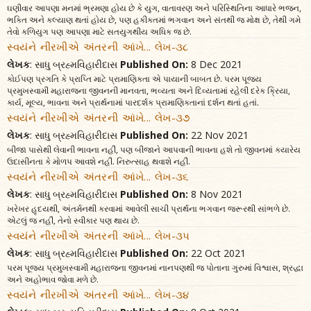
ઘણીવાર આપણા મનમાં ભ્રમણા હોય છે કે યુગ, વાતાવરણ અને પરિસ્થિતિના આધારે ભજન,
ભક્તિ અને કલ્યાણ થતાં હોય છે, પણ હકીકતમાં ભગવાન અને સંતથી જ મોક્ષ છે, તેથી ગમે
તેવો કળિયુગ પણ આપણા માટે સતયુગથીય અધિક જ છે.
સ્વયંને નીરખીએ અંતરની આંખે... લેખ-૩૮
લેખક
: સાધુ બ્રહ્મવિહારીદાસ
Published On:
8 Dec 2021
કોઈપણ પ્રગતિ કે પ્રાપ્તિ માટે પ્રામાણિકતા એ પાયાની બાબત છે. પરમ પૂજ્ય
પ્રમુખસ્વામી મહારાજના જીવનની માનવતા, ભવ્યતા અને દિવ્યતામાં રહેલી દરેક ક્રિયા,
કાર્ય, મૂલ્ય, ભાવના અને પ્રાર્થનામાં પારદર્શક પ્રામાણિકતાનાં દર્શન થતાં હતાં.
સ્વયંને નીરખીએ અંતરની આંખે... લેખ-૩૭
લેખક
: સાધુ બ્રહ્મવિહારીદાસ
Published On:
22 Nov 2021
બીજા પાસેથી લેવાની ભાવના નહીં, પણ બીજાને આપવાની ભાવના હશે તો જીવનમાં ક્યારેય
ઉદાસીનતા કે મોળપ આવશે નહીં. નિરુત્સાહ થવાશે નહીં.
સ્વયંને નીરખીએ અંતરની આંખે... લેખ-૩૬
લેખક
: સાધુ બ્રહ્મવિહારીદાસ
Published On:
8 Nov 2021
ખરેખર હૃદયથી, અંતર્મનથી કરવામાં આવેલી સાચી પ્રાર્થના ભગવાન જરૂરથી સાંભળે છે.
એટલું જ નહીં, તેનો સ્વીકાર પણ થાય છે.
સ્વયંને નીરખીએ અંતરની આંખે... લેખ-૩૫
લેખક
: સાધુ બ્રહ્મવિહારીદાસ
Published On:
22 Oct 2021
પરમ પૂજ્ય પ્રમુખસ્વામી મહારાજના જીવનમાં નાનપણથી જ પોતાના ગુરુમાં વિશ્વાસ, શ્રદ્ધા
અને અહોભાવ જોવા મળે છે.
સ્વયંને નીરખીએ અંતરની આંખે... લેખ-૩૪