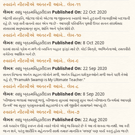
સ્વયંને નીરખીએ અંતરની આંખે... લેખ-૧૧
લેખક
: સાધુ બ્રહ્મવિહારીદાસ
Published On:
22 Oct 2020
જેટલી સંસ્કૃતિ, જેટલા લોકો એટલા જ જીવનના ખ્યાલો અને હૃદયની લાગણીઓ બદલાતી
રહે છે. પણ સર્વે વાતનો સાર એક જ છે - આપણી પરિવર્તિત પૃથ્વી ઉપર સતત સંઘર્ષમય
સંસારમાં મનુષ્યમાત્ર સુખ, શાંતિ અને પ્રેમ શોધે છે.
સ્વયંને નીરખીએ અંતરની આંખે... લેખ-૧૦
લેખક
: સાધુ બ્રહ્મવિહારીદાસ
Published On:
8 Oct 2020
ઘરમાં સાચો પ્રેમ ન મળે તો વ્યક્તિ બહાર ફાંફાં મારે છે. કોઈ મિત્રો, અભિનેતાઓ, રમતવીરો
વગેરેના આશિક બને છે.
સ્વયંને નીરખીએ અંતરની આંખે... લેખ-૯
લેખક
: સાધુ બ્રહ્મવિહારીદાસ
Published On:
22 Sep 2020
સતત વિશ્વના અનેક મહાન લોકોને મળી, અનેક વિદ્વાન ધર્મગુરુઓને મળી અને પછી તેઓ
કહે છે, “Pramukh Swamiji is My Ultimate Teacher.”
સ્વયંને નીરખીએ અંતરની આંખે... લેખ-૮
લેખક
: સાધુ બ્રહ્મવિહારીદાસ
Published On:
8 Sep 2020
‘બીજાના ભલામાં આપણું ભલું, બીજાના સુખમાં આપણું સુખ અને બીજાના ઉત્કર્ષમાં આપણો
ઉત્કર્ષ’ આ સૂત્ર પ્રમુખસ્વામી મહારાજે ૯૫ વર્ષ જીવીને સમાજને આપ્યું છે.
સ્વયંને નીરખીએ અંતરની આંખે... લેખ-૭
લેખક
: સાધુ બ્રહ્મવિહારીદાસ
Published On:
22 Aug 2020
તમે ક્યારેક ઊંચું સ્વપ્ન સેવો ત્યારે લોકો એવું જ વિચારે છે કે આ તો શક્ય જ નથી. આ કરી
જ ન શકે, પરંતુ શારીરિક મહેનતની સાથે તમારું માનસિક ‘વલણ’ પણ કાર્ય કરતું હોય જ છે.