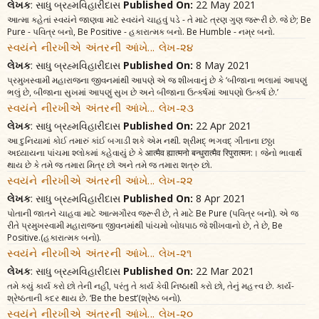
લેખક
: સાધુ બ્રહ્મવિહારીદાસ
Published On:
22 May 2021
આત્મા કહેતાં સ્વયંને જાણવા માટે સ્વયંને ચાહવું પડે - તે માટે ત્રણ ગુણ જરૂરી છે. જે છે; Be
Pure - પવિત્ર બનો, Be Positive - હકારાત્મક બનો. Be Humble - નમ્ર બનો.
સ્વયંને નીરખીએ અંતરની આંખે... લેખ-૨૪
લેખક
: સાધુ બ્રહ્મવિહારીદાસ
Published On:
8 May 2021
પ્રમુખસ્વામી મહારાજના જીવનમાંથી આપણે એ જ શીખવાનું છે કે ‘બીજાના ભલામાં આપણું
ભલું છે, બીજાના સુખમાં આપણું સુખ છે અને બીજાના ઉત્કર્ષમાં આપણો ઉત્કર્ષ છે.’
સ્વયંને નીરખીએ અંતરની આંખે... લેખ-૨૩
લેખક
: સાધુ બ્રહ્મવિહારીદાસ
Published On:
22 Apr 2021
આ દુનિયામાં કોઈ તમારું કાંઈ બગાડી શકે એમ નથી. શ્રીમદ્ ભગવદ્ ગીતાના છઠ્ઠા
અધ્યાયના પાંચમા શ્લોકમાં કહેવાયું છે કે आत्मैव ह्यात्मनो बन्धुरात्मैव रिपुरात्मन:। જેનો ભાવાર્થ
થાય છે કે તમે જ તમારા મિત્ર છો અને તમે જ તમારા શત્રુ છો.
સ્વયંને નીરખીએ અંતરની આંખે... લેખ-૨૨
લેખક
: સાધુ બ્રહ્મવિહારીદાસ
Published On:
8 Apr 2021
પોતાની જાતને ચાહવા માટે આત્મગૌરવ જરૂરી છે, તે માટે Be Pure (પવિત્ર બનો). એ જ
રીતે પ્રમુખસ્વામી મહારાજના જીવનમાંથી પાંચમો બોધપાઠ જે શીખવાનો છે, તે છે, Be
Positive.(હકારાત્મક બનો).
સ્વયંને નીરખીએ અંતરની આંખે... લેખ-૨૧
લેખક
: સાધુ બ્રહ્મવિહારીદાસ
Published On:
22 Mar 2021
તમે કયું કાર્ય કરો છો તેની નહીં, પરંતુ તે કાર્ય કેવી નિષ્ઠાથી કરો છો, તેનું મહત્ત્વ છે. કાર્ય-
શ્રેષ્ઠતાની કદર થાય છે. ‘Be the best’(શ્રેષ્ઠ બનો).
સ્વયંને નીરખીએ અંતરની આંખે... લેખ-૨૦