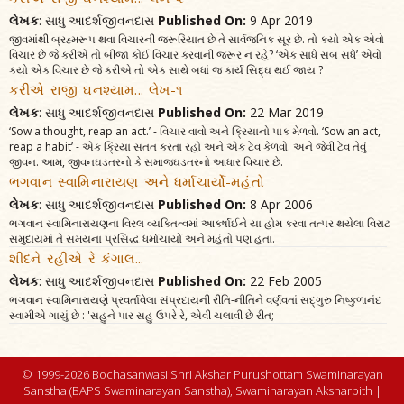
લેખક
: સાધુ આદર્શજીવનદાસ
Published On:
9 Apr 2019
જીવમાંથી બ્રહ્મરૂપ થવા વિચારની જરૂરિયાત છે તે સાર્વજનિક સૂર છે. તો કયો એક એવો
વિચાર છે જે કરીએ તો બીજા કોઈ વિચાર કરવાની જરૂર ન રહે? ‘એક સાધે સબ સધે’ એવો
કયો એક વિચાર છે જે કરીએ તો એક સાથે બધાં જ કાર્ય સિદ્ઘ થઈ જાય ?
કરીએ રાજી ઘનશ્યામ... લેખ-૧
લેખક
: સાધુ આદર્શજીવનદાસ
Published On:
22 Mar 2019
‘Sow a thought, reap an act.’ - વિચાર વાવો અને ક્રિયાનો પાક મેળવો. ‘Sow an act,
reap a habit’ - એક ક્રિયા સતત કરતા રહો અને એક ટેવ કેળવો. અને જેવી ટેવ તેવું
જીવન. આમ, જીવનઘડતરનો કે સમાજઘડતરનો આધાર વિચાર છે.
ભગવાન સ્વામિનારાયણ અને ધર્માચાર્યો-મહંતો
લેખક
: સાધુ આદર્શજીવનદાસ
Published On:
8 Apr 2006
ભગવાન સ્વામિનારાયણના વિરલ વ્યક્તિત્વમાં આકર્ષાઈને યા હોમ કરવા તત્પર થયેલા વિરાટ
સમુદાયમાં તે સમયના પ્રસિદ્ધ ધર્માચાર્યો અને મહંતો પણ હતા.
શીદને રહીએ રે કંગાલ...
લેખક
: સાધુ આદર્શજીવનદાસ
Published On:
22 Feb 2005
ભગવાન સ્વામિનારાયણે પ્રવર્તાવેલા સંપ્રદાયની રીતિ-નીતિને વર્ણવતાં સદ્‌ગુરુ નિષ્કુળાનંદ
સ્વામીએ ગાયું છે : 'સહુને પાર સહુ ઉપરે રે, એવી ચલાવી છે રીત;
© 1999-2026 Bochasanwasi Shri Akshar Purushottam Swaminarayan
Sanstha (BAPS Swaminarayan Sanstha), Swaminarayan Aksharpith |