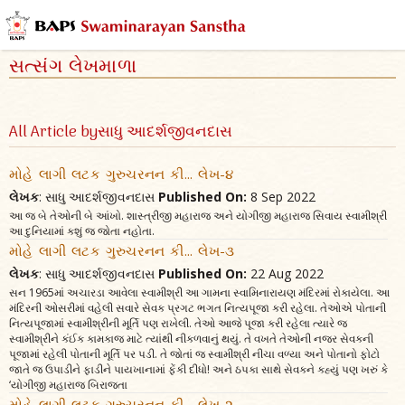
સત્સંગ લેખમાળા
All Article byસાધુ આદર્શજીવનદાસ
મોહે લાગી લટક ગુરુચરનન કી... લેખ-૪
લેખક
: સાધુ આદર્શજીવનદાસ
Published On:
8 Sep 2022
આ જ બે તેઓની બે આંખો. શાસ્ત્રીજી મહારાજ અને યોગીજી મહારાજ સિવાય સ્વામીશ્રી
આ દુનિયામાં કશું જ જોતા નહોતા.
મોહે લાગી લટક ગુરુચરનન કી... લેખ-૩
લેખક
: સાધુ આદર્શજીવનદાસ
Published On:
22 Aug 2022
સન 1965માં અચારડા આવેલા સ્વામીશ્રી આ ગામના સ્વામિનારાયણ મંદિરમાં રોકાયેલા. આ
મંદિરની ઓસરીમાં વહેલી સવારે સેવક પ્રગટ ભગત નિત્યપૂજા કરી રહેલા. તેઓએ પોતાની
નિત્યપૂજામાં સ્વામીશ્રીની મૂર્તિ પણ રાખેલી. તેઓ આજે પૂજા કરી રહેલા ત્યારે જ
સ્વામીશ્રીને કંઈક કામકાજ માટે ત્યાંથી નીકળવાનું થયું. તે વખતે તેઓની નજર સેવકની
પૂજામાં રહેલી પોતાની મૂર્તિ પર પડી. તે જોતાં જ સ્વામીશ્રી નીચા વળ્યા અને પોતાનો ફોટો
જાતે જ ઉપાડીને ફાડીને પાયખાનામાં ફેંકી દીધો! અને ઠપકા સાથે સેવકને કહ્યું પણ ખરું કે
‘યોગીજી મહારાજ બિરાજતા
મોહે લાગી લટક ગુરુચરનન કી... લેખ-૨