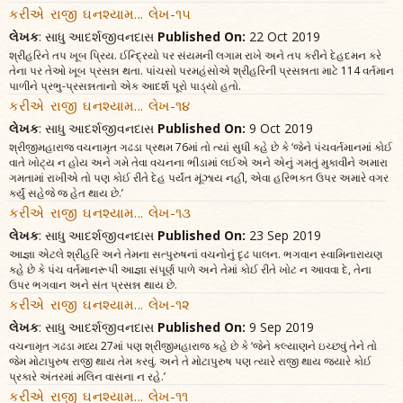
કરીએ રાજી ઘનશ્યામ... લેખ-૧૫
લેખક
: સાધુ આદર્શજીવનદાસ
Published On:
22 Oct 2019
શ્રીહરિને તપ ખૂબ પ્રિય. ઈન્દ્રિયો પર સંયમની લગામ રાખે અને તપ કરીને દેહદમન કરે
તેના પર તેઓ ખૂબ પ્રસન્ન થતા. પાંચસો પરમહંસોએ શ્રીહરિની પ્રસન્નતા માટે 114 વર્તમાન
પાળીને પ્રભુ-પ્રસન્નતાનો એક આદર્શ પૂરો પાડ્યો હતો.
કરીએ રાજી ઘનશ્યામ... લેખ-૧૪
લેખક
: સાધુ આદર્શજીવનદાસ
Published On:
9 Oct 2019
શ્રીજીમહારાજ વચનામૃત ગઢડા પ્રથમ 76માં તો ત્યાં સુધી કહે છે કે ‘જેને પંચવર્તમાનમાં કોઈ
વાતે ખોટ્ય ન હોય અને ગમે તેવા વચનના ભીડામાં લઈએ અને એનું ગમતું મુકાવીને અમારા
ગમતામાં રાખીએ તો પણ કોઈ રીતે દેહ પર્યંત મૂંઝાય નહીં, એવા હરિભક્ત ઉપર અમારે વગર
કર્યું સહેજે જ હેત થાય છે.’
કરીએ રાજી ઘનશ્યામ... લેખ-૧૩
લેખક
: સાધુ આદર્શજીવનદાસ
Published On:
23 Sep 2019
આજ્ઞા એટલે શ્રીહરિ અને તેમના સત્પુરુષનાં વચનોનું દૃઢ પાલન. ભગવાન સ્વામિનારાયણ
કહે છે કે પંચ વર્તમાનરૂપી આજ્ઞા સંપૂર્ણ પાળે અને તેમાં કોઈ રીતે ખોટ ન આવવા દે, તેના
ઉપર ભગવાન અને સંત પ્રસન્ન થાય છે.
કરીએ રાજી ઘનશ્યામ... લેખ-૧૨
લેખક
: સાધુ આદર્શજીવનદાસ
Published On:
9 Sep 2019
વચનામૃત ગઢડા મધ્ય 27માં પણ શ્રીજીમહારાજ કહે છે કે ‘જેને કલ્યાણને ઇચ્છવું તેને તો
જેમ મોટાપુરુષ રાજી થાય તેમ કરવું. અને તે મોટાપુરુષ પણ ત્યારે રાજી થાય જ્યારે કોઈ
પ્રકારે અંતરમાં મલિન વાસના ન રહે.’
કરીએ રાજી ઘનશ્યામ... લેખ-૧૧