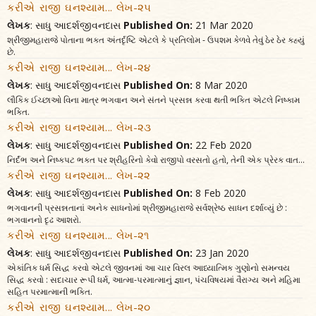
કરીએ રાજી ઘનશ્યામ... લેખ-૨૫
લેખક
: સાધુ આદર્શજીવનદાસ
Published On:
21 Mar 2020
શ્રીજીમહારાજે પોતાના ભક્ત અંતર્દૃષ્ટિ એટલે કે પ્રતિલોમ - ઉપશમ કેળવે તેવું ઠેર ઠેર કહ્યું
છે.
કરીએ રાજી ઘનશ્યામ... લેખ-૨૪
લેખક
: સાધુ આદર્શજીવનદાસ
Published On:
8 Mar 2020
લૌકિક ઈચ્છાઓ વિના માત્ર ભગવાન અને સંતને પ્રસન્ન કરવા થતી ભક્તિ એટલે નિષ્કામ
ભક્તિ.
કરીએ રાજી ઘનશ્યામ... લેખ-૨૩
લેખક
: સાધુ આદર્શજીવનદાસ
Published On:
22 Feb 2020
નિર્દંભ અને નિષ્કપટ ભક્ત પર શ્રીહરિનો કેવો રાજીપો વરસતો હતો, તેની એક પ્રેરક વાત...
કરીએ રાજી ઘનશ્યામ... લેખ-૨૨
લેખક
: સાધુ આદર્શજીવનદાસ
Published On:
8 Feb 2020
ભગવાનની પ્રસન્નતાનાં અનેક સાધનોમાં શ્રીજીમહારાજે સર્વશ્રેષ્ઠ સાધન દર્શાવ્યું છે :
ભગવાનનો દૃઢ આશરો.
કરીએ રાજી ઘનશ્યામ... લેખ-૨૧
લેખક
: સાધુ આદર્શજીવનદાસ
Published On:
23 Jan 2020
એકાંતિક ધર્મ સિદ્ધ કરવો એટલે જીવનમાં આ ચાર વિરલ આધ્યાત્મિક ગુણોનો સમન્વય
સિદ્ધ કરવો : સદાચાર રૂપી ધર્મ, આત્મા-પરમાત્માનું જ્ઞાન, પંચવિષયમાં વૈરાગ્ય અને મહિમા
સહિત પરમાત્માની ભક્તિ.
કરીએ રાજી ઘનશ્યામ... લેખ-૨૦