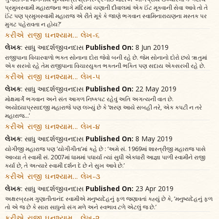
પ્રમુખસ્વામી મહારાજના ભાગે મંદિરમાં ચણાતી દીવાલમાં એક ઈંટ મૂકવાની સેવા આવે તો તે
ઈંટ પણ પ્રમુખસ્વામી મહારાજ એ રીતે મૂકે કે જાણે ભગવાન સ્વામિનારાયણના મસ્તક પર
મુગટ પહેરાવતા ન હોય?’
કરીએ રાજી ઘનશ્યામ... લેખ-૬
લેખક
: સાધુ આદર્શજીવનદાસ
Published On:
8 Jun 2019
રાજીપાના વિચારવાળો ભક્ત સોનાના દોરા જેવો બની રહે છે. જેમ સોનાનો દોરો છયે ૠતુમાં
એક સરખો રહે તેમ રાજીપાના વિચારયુક્ત ભક્તની ભક્તિ પણ સદાય એકસરખી રહે છે.
કરીએ રાજી ઘનશ્યામ... લેખ-૫
લેખક
: સાધુ આદર્શજીવનદાસ
Published On:
22 May 2019
મોક્ષમાર્ગે ભગવાન અને સંત આગળ નિષ્કપટ રહેવું અતિ અગત્યની વાત છે.
અયોધ્યાપ્રસાદજી મહારાજે પણ લખ્યું છે કે ‘શરણ આયે સબહી તરે, એક કપટી ન તરે
મહારાજ...’
કરીએ રાજી ઘનશ્યામ... લેખ-૪
લેખક
: સાધુ આદર્શજીવનદાસ
Published On:
8 May 2019
યોગીજી મહારાજ પણ ‘યોગીગીતા’માં કહે છે : ‘અમે સં. 1969માં શાસ્ત્રીજી મહારાજ પાસે
આવ્યા તે સ્વામી સં. 2007માં ધામમાં પધાર્યા ત્યાં સુધી એકધારી આજ્ઞા પાળી સ્વામીને રાજી
કર્યા છે, તે અત્યારે સ્વામી દર્શન દે છે ને સુખ આવે છે.’
કરીએ રાજી ઘનશ્યામ... લેખ-૩
લેખક
: સાધુ આદર્શજીવનદાસ
Published On:
23 Apr 2019
અક્ષરબ્રહ્મ ગુણાતીતાનંદ સ્વામીએ મનુષ્યદેહનું ફળ જણાવતાં કહ્યું છે કે, ‘મનુષ્યદેહનું ફળ
તો એ જ છે કે સારા સાધુનો સંગ મળે અને સ્વભાવ ટળે એટલું જ છે.’
કરીએ રાજી ઘનશ્યામ... લેખ-૨