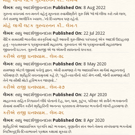
લેખક
: સાધુ આદર્શજીવનદાસ
Published On:
8 Aug 2022
ગુરુના વચનમાં તન-મનને વહેતું મૂકનારા સ્વામીશ્રીને ગુરુ વિષે ‘જે જે લીલા કરો તમે લાલ,
તેને સમજુ અલૌકિક ખ્યાલ...’નો દિવ્યભાવ પણ રહેતો.
મોહે લાગી લટક ગુરુચરનન કી... લેખ-૧
લેખક
: સાધુ આદર્શજીવનદાસ
Published On:
22 Jul 2022
વૈદિક સમયથી ભારતીય સંસ્કૃતિમાં વહી આવતી ગુરુ-શિષ્ય પરંપરાનું એક આદર્શ ઉદાહરણ
હતું - બ્રહ્મસ્વરૂપ પ્રમુખસ્વામી મહારાજ. ગુરુવચન એ જ પ્રમુખસ્વામી મહારાજના
જીવનની ધડકન. ગુરુની મરજી એ જ એમની સાધનાનો ધબકાર.
કરીએ રાજી ઘનશ્યામ... લેખ-૨૮
લેખક
: સાધુ આદર્શજીવનદાસ
Published On:
8 May 2020
સમજણ એટલે જીવમાં પચેલું જ્ઞાન. એવી સમજણ તે જ આધ્યાત્મિક માર્ગમાં મહાનતાનું
પરિમાણ છે. શ્રીહરિ વચનામૃતમાં કહે છે, ‘ગૃહી-ત્યાગીનો કાંઈ મેળ નથી, જેની સમજણ મોટી
તેને જ સૌથી મોટો હરિભક્ત જાણવો...’
કરીએ રાજી ઘનશ્યામ... લેખ-૨૭
લેખક
: સાધુ આદર્શજીવનદાસ
Published On:
22 Apr 2020
માહાત્મ્ય સહિત નિશ્ચયને લીધે પોતાનો દેહ, ધન, ધામ, કુટુંબ, પરિવાર એ સર્વેને ભગવાનની
સેવામાં સમર્પિત કરીને શ્રીહરિની અનન્ય પ્રસન્નતા મેળવનાર ભક્તોની લાંબી હારમાળા છે.
કરીએ રાજી ઘનશ્યામ... લેખ-૨૬
લેખક
: સાધુ આદર્શજીવનદાસ
Published On:
8 Apr 2020
શ્રીહરિએ આધ્યાત્મિક પ્રગતિ માટે ભગવાન, ગુણાતીત સંત અને તેમના સંબંધવાળા ભક્તોમાં
નિર્દોષબુદ્ધિ-દિવ્યભાવને પ્રથમ કક્ષામાં મૂક્યા છે.