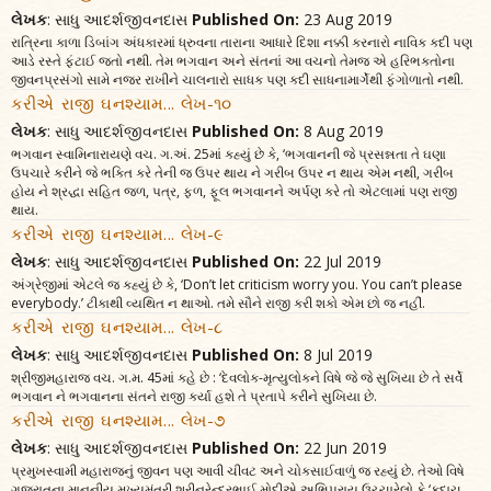
લેખક
: સાધુ આદર્શજીવનદાસ
Published On:
23 Aug 2019
રાત્રિના કાળા ડિબાંગ અંધકારમાં ધ્રુવના તારાના આધારે દિશા નક્કી કરનારો નાવિક કદી પણ
આડે રસ્તે ફંટાઈ જતો નથી. તેમ ભગવાન અને સંતનાં આ વચનો તેમજ એ હરિભક્તોના
જીવનપ્રસંગો સામે નજર રાખીને ચાલનારો સાધક પણ કદી સાધનામાર્ગેથી ફંગોળાતો નથી.
કરીએ રાજી ઘનશ્યામ... લેખ-૧૦
લેખક
: સાધુ આદર્શજીવનદાસ
Published On:
8 Aug 2019
ભગવાન સ્વામિનારાયણે વચ. ગ.અં. 25માં કહ્યું છે કે, ‘ભગવાનની જે પ્રસન્નતા તે ઘણા
ઉપચારે કરીને જે ભક્તિ કરે તેની જ ઉપર થાય ને ગરીબ ઉપર ન થાય એમ નથી, ગરીબ
હોય ને શ્રદ્ધા સહિત જળ, પત્ર, ફળ, ફૂલ ભગવાનને અર્પણ કરે તો એટલામાં પણ રાજી
થાય.
કરીએ રાજી ઘનશ્યામ... લેખ-૯
લેખક
: સાધુ આદર્શજીવનદાસ
Published On:
22 Jul 2019
અંગ્રેજીમાં એટલે જ કહ્યું છે કે, ‘Don’t let criticism worry you. You can’t please
everybody.’ ટીકાથી વ્યથિત ન થાઓ. તમે સૌને રાજી કરી શકો એમ છો જ નહીં.
કરીએ રાજી ઘનશ્યામ... લેખ-૮
લેખક
: સાધુ આદર્શજીવનદાસ
Published On:
8 Jul 2019
શ્રીજીમહારાજ વચ. ગ.મ. 45માં કહે છે : ‘દેવલોક-મૃત્યુલોકને વિષે જે જે સુખિયા છે તે સર્વે
ભગવાન ને ભગવાનના સંતને રાજી કર્યા હશે તે પ્રતાપે કરીને સુખિયા છે.
કરીએ રાજી ઘનશ્યામ... લેખ-૭
લેખક
: સાધુ આદર્શજીવનદાસ
Published On:
22 Jun 2019
પ્રમુખસ્વામી મહારાજનું જીવન પણ આવી ચીવટ અને ચોકસાઈવાળું જ રહ્યું છે. તેઓ વિષે
ગુજરાતના માનનીય મુખ્યમંત્રી શ્રીનરેન્દ્રભાઈ મોદીએ અભિપ્રાય ઉચ્ચારેલો કે ‘કદાચ