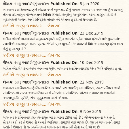
લેખક
: સાધુ આદર્શજીવનદાસ
Published On:
8 Jan 2020
ભગવાન સ્વામિનારાયણને સંયમ અને બ્રહ્મચર્યનું પાલન કરનાર પર અનન્ય હેત વરસતું.
તેમના વચનામૃત તેમજ તેમનાં વિવિધ લીલાચરિત્રોનું અનુશીલન કરતાં માલૂમ પડે છે કે
બ્રહ્મચર્ય પાલન અને ઈન્દ્રિય સંયમ એ એમના હૃદયનો ધબકાર છે.
કરીએ રાજી ઘનશ્યામ... લેખ-૧૯
લેખક
: સાધુ આદર્શજીવનદાસ
Published On:
23 Dec 2019
ભક્તિ એટલે ભગવાનમાં મહાત્મ્યજ્ઞાને સહિત અત્યંત પ્રેમ. એવા પ્રેમને માટે મુક્તાનંદ
સ્વામીએ વચનામૃત ગઢડા પ્રથમ 59માં પ્રશ્ન પૂછ્યો : ‘ભગવાનને વિષે અસાધારણ પ્રેમ થાય
તેનું શું કારણ છે ?’
કરીએ રાજી ઘનશ્યામ... લેખ-૧૮
લેખક
: સાધુ આદર્શજીવનદાસ
Published On:
10 Dec 2019
ભક્તિ એટલે પરમાત્મામાં અનન્ય પ્રેમ. ભગવાન સ્વામિનારાયણ એવા ‘ભક્તિપ્રિય’ હતા.
કરીએ રાજી ઘનશ્યામ... લેખ-૧૭
લેખક
: સાધુ આદર્શજીવનદાસ
Published On:
22 Nov 2019
ભગવાન સ્વામિનારાયણે નિયમ-નિશ્ચય અને પક્ષ અર્થાત્‌ સ્વધર્મનિષ્ઠા, સ્વરૂપનિષ્ઠા અને
સંઘનિષ્ઠાનો સરળ આધ્યાત્મિક માર્ગ ચીંધ્યો છે. સંઘનિષ્ઠા એટલે ભગવાનના ભક્તોમાં
આત્મબુદ્ધિ, પ્રીતિ, સંપ-સુહૃદભાવ અને એકતા.
કરીએ રાજી ઘનશ્યામ... લેખ-૧૬
લેખક
: સાધુ આદર્શજીવનદાસ
Published On:
9 Nov 2019
ભગવાન સ્વામિનારાયણ વચનામૃત ગઢડા મધ્ય 28માં કહે છે : ‘જે ભગવાનના ભક્તની
સેવાચાકરી કરે તે ઉપર તો અમારે અતિશય રાજીપો થઈ જાય છે. જીવને ભગવાનને રાજી
કર્યાનો ઉપાય તો મન-કર્મ-વચને ભગવાનના ભક્તની સેવા કરવી એ જ છે.