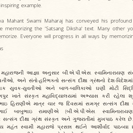
inspiring example.
jya Mahant Swami Maharaj has conveyed his profound 
re memorizing the 'Satsang Diksha' text. Many other yo
morize. Everyone will progress in all ways by memorizing
as
 મહારાજની આજ્ઞા અનુસાર બી.એ.પી.એસ. સ્વામિનારાયણ સં
ીઓ, અને સંતો-હરિભક્તો સત્સંગ દીક્ષા ગ્રંથનો દેશ-વિદેશમા
ટલાક યુવક-યુવતીઓ અને બાળ-બાલિકાઓ ઘણી મોટી સિદ્ધિ
પુર ખાતે સંસ્કૃત મહાવિદ્યાલયમાં અભ્યાસ કરી રહેલા શ
ાઇ હિરાણીએ માત્ર ચાર જ દિવસમાં સમગ્ર સત્સંગ દીક્ષા ગ
દિકભાઈ બાબુભાઇ રામાણીએ (બી.એ.પી.એસ. સ્વામિનારાયણ
ત્સંગ દીક્ષા ગ્રંથ સંસ્કૃત અને ગુજરાતીમાં મુખપાઠ કરેલ છ
 મહંત સ્વામી મહારાજે પ્રસન્ન થઈને આશીર્વાદ પાઠવ્યા છ