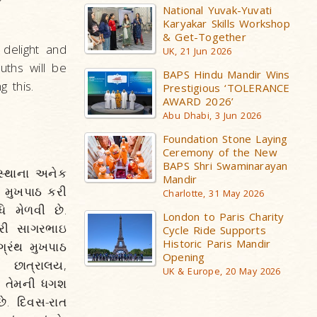
National Yuvak-Yuvati
Karyakar Skills Workshop
& Get-Together
delight and
UK, 21 Jun 2026
uths will be
BAPS Hindu Mandir Wins
 this.
Prestigious ‘TOLERANCE
AWARD 2026’
Abu Dhabi, 3 Jun 2026
Foundation Stone Laying
Ceremony of the New
BAPS Shri Swaminarayan
સ્થાના અનેક
Mandir
ં મુખપાઠ કરી
Charlotte, 31 May 2026
 મેળવી છે.
London to Paris Charity
્રી સાગરભાઇ
Cycle Ride Supports
Historic Paris Mandir
્રંથ મુખપાઠ
Opening
 છાત્રાલય,
UK & Europe, 20 May 2026
ે. તેમની ધગશ
ે. દિવસ-રાત