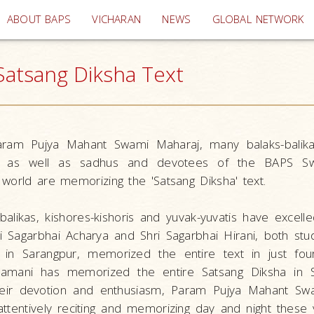
(current)
ABOUT BAPS
VICHARAN
NEWS
GLOBAL NETWORK
atsang Diksha Text
ram Pujya Mahant Swami Maharaj, many balaks-balikas
atis as well as sadhus and devotees of the BAPS S
world are memorizing the 'Satsang Diksha' text.
likas, kishores-kishoris and yuvak-yuvatis have excelled
ri Sagarbhai Acharya and Shri Sagarbhai Hirani, both stu
 in Sarangpur, memorized the entire text in just fou
amani has memorized the entire Satsang Diksha in S
their devotion and enthusiasm, Param Pujya Mahant Sw
ttentively reciting and memorizing day and night these