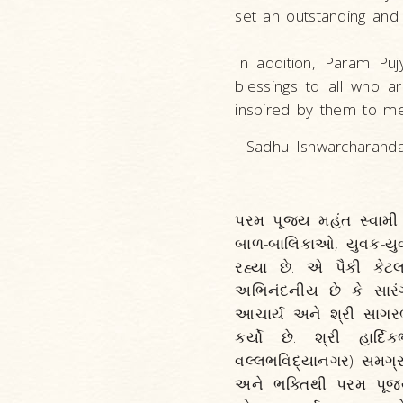
set an outstanding and 
In addition, Param Pu
blessings to all who a
inspired by them to me
- Sadhu Ishwarcharand
પરમ પૂજ્ય મહંત સ્વામી
બાળ-બાલિકાઓ, યુવક-યુવત
રહ્યા છે. એ પૈકી કે
અભિનંદનીય છે કે સારંગ
આચાર્ય અને શ્રી સાગરભ
કર્યો છે. શ્રી હાર્
વલ્લભવિદ્યાનગર) સમગ્ર સ
અને ભક્તિથી પરમ પૂજ્ય