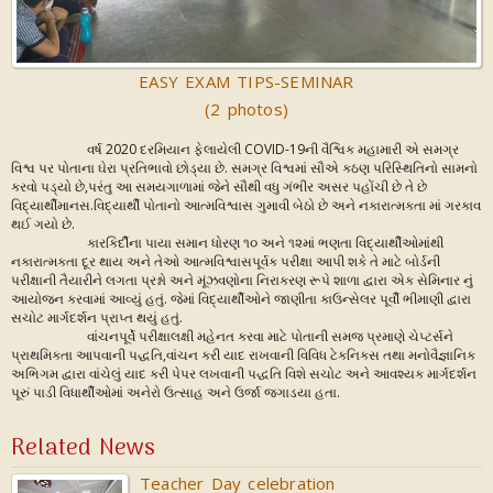
EASY EXAM TIPS-SEMINAR
(2 photos)
વર્ષ 2020 દરમિયાન ફેલાયેલી COVID-19ની વૈશ્વિક મહામારી એ સમગ્ર
વિશ્વ પર પોતાના ઘેરા પ્રતિભાવો છોડ્યા છે. સમગ્ર વિશ્વમાં સૌએ કઠણ પરિસ્થિતિનો સામનો
કરવો પડ્યો છે,પરંતુ આ સમયગાળામાં જેને સૌથી વધુ ગંભીર અસર પહોંચી છે તે છે
વિદ્યાર્થીમાનસ.વિદ્યાર્થી પોતાનો આત્મવિશ્વાસ ગુમાવી બેઠો છે અને નકારાત્મકતા માં ગરકાવ
થઈ ગયો છે.
કારકિર્દીના પાયા સમાન ધોરણ ૧૦ અને ૧૨માં ભણતા વિદ્યાર્થીઓમાંથી
નકારાત્મકતા દૂર થાય અને તેઓ આત્મવિશ્વાસપૂર્વક પરીક્ષા આપી શકે તે માટે બોર્ડની
પરીક્ષાની તૈયારીને લગતા પ્રશ્નો અને મૂંઝવણોના નિરાકરણ રૂપે શાળા દ્વારા એક સેમિનાર નું
આયોજન કરવામાં આવ્યું હતું. જેમાં વિદ્યાર્થીઓને જાણીતા કાઉન્સેલર પૂર્વી ભીમાણી દ્વારા
સચોટ માર્ગદર્શન પ્રાપ્ત થયું હતું.
વાંચનપૂર્વે પરીક્ષાલક્ષી મહેનત કરવા માટે પોતાની સમજ પ્રમાણે ચેપ્ટર્સને
પ્રાથમિકતા આપવાની પદ્ધતિ,વાંચન કરી યાદ રાખવાની વિવિધ ટેકનિક્સ તથા મનોવૈજ્ઞાનિક
અભિગમ દ્વારા વાંચેલું યાદ કરી પેપર લખવાની પદ્ધતિ વિશે સચોટ અને આવશ્યક માર્ગદર્શન
પૂરું પાડી વિધાર્થીઓમાં અનેરો ઉત્સાહ અને ઉર્જા જગાડયા હતા.
Related News
Teacher Day celebration