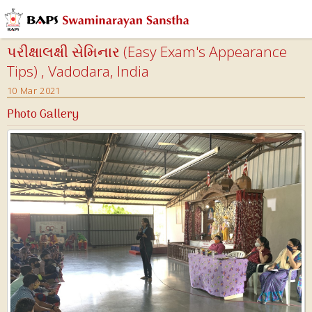
પરીક્ષાલક્ષી સેમિનાર (Easy Exam's Appearance
Tips) , Vadodara, India
10 Mar 2021
Photo Gallery