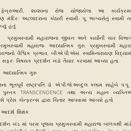
્રુઆરી, ૨૦૨૦ના રોજ યોજાયેલા આ કાર્યક્રમનું
ણ મંદિર- અટલાદરાના કોઠારી સ્વામી- પૂ. ભાગ્યસેતુ સ્વામી 
યું હતું.
ારાજના જીવન અને કાર્યોની ચાર વિભાગ દ્વા
રમુખસ્વામી મહારાજ- આધ્યાત્મિક ગુરુ, પ્રમુખસ્વામી મહા
હારાજનો વૈશ્વિક પ્રભાવ, બી.એ.પી.એસ. સ્વામિનારાયણ વિદ્યા
ક સફર- વિષયક પ્રદર્શન ખંડો તૈયાર કરવામાં આવ્યા હતા.
: આધ્યાત્મિક ગુરુ
્ટ્રપતિ ડૉ. એ.પી.જે.અબ્દુલ કલામ સાહેબે પ.પૂ. પ્
લ પુસ્તક TRANSCENDENCE તથા અન્ય મહાન વ્યક્ત
િશે પ્રેસ કોન્ફરન્સ દ્વારા ચિતાર આપવામાં આવ્યો હતો.
 આદર્શ શિક્ષક
 પરમ પૂજ્ય પ્રમુખસ્વામી મહારાજ બાળકથી માંડીને 