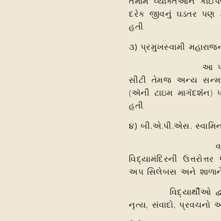
તમામ વ્યક્તિઓને કોઈપણ 
દરેક જીવનું ઘડતર પણ કર
હતી.
૩) પ્રમુખસ્વામી મહારાજન
આ પ્રદર્શન ખંડમાં 
સીટી તેમજ અન્ય સન્મ
(ઍની ટાઇમ માગૅદશૅન) પ્ર
હતી.
૪) બી.એ.પી.એસ. સ્વામિ
વર્ષ ૨૦૦૫માં પરમ
વિદ્યામંદિરની ઉત્તરોત્
અપ સિલેબસ અને શાળાને 
વિદ્યાર્થીઓ દ્વારા સ
નૃત્ય, સંવાદો, પ્રવચનો