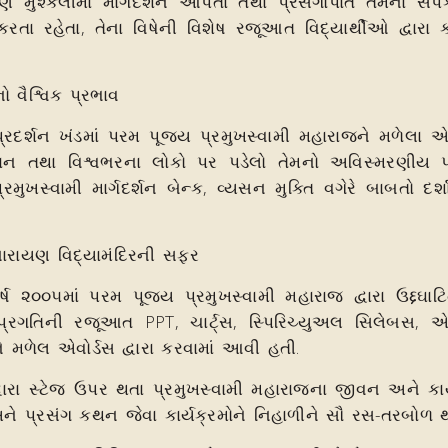
મુશ્કેલીમાં માર્ગદર્શન આપતા તથા પ્રસંગોપાત તેમના સંપ
તા રહેતા, તેના વિષેની વિશેષ રજૂઆત વિદ્યાર્થીઓ દ્વારા
ો વૈશ્વિક પ્રભાવ
પરમ પૂજ્ય પ્રમુખસ્વામી મહારાજને મળેલા એવોર્
ાન તથા વિશ્વભરના લોકો પર પડેલો તેમનો અવિસ્મરણીય 
મુખસ્વામી માર્ગદર્શન બેન્ક, વ્યસન મુક્તિ વગેરે બાબતો દર્
નારાયણ વિદ્યામંદિરની સફર
 પૂજ્ય પ્રમુખસ્વામી મહારાજ દ્વારા ઉદ્દઘાટ
તર પ્રગતિની રજૂઆત PPT, ચાર્ટ્સ, સ્પિરિચ્યુઅલ સિલેબસ, એ
મળેલ એવોર્ડસ દ્વારા કરવામાં આવી હતી.
્ટેજ ઉપર થતા પ્રમુખસ્વામી મહારાજના જીવન અને કાર્ય
 અને પ્રસંગ કથન જેવા કાર્યક્રમોને નિહાળીને સૌ રસ-તરબોળ 