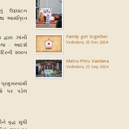
 ઉદ્દઘાટન
તથા આમંત્રિત
Family get together
રા ઝાંખી
Vadodara, 25 Dec 2024
રાજ - આદર્શ
મંદિરની ૨૦૦૫
Matru-Pitru Vandana
Vadodara, 22 Sep 2024
રમુખસ્વામી
િઓ પર પડેલ
વૃદ્ધ સુધી