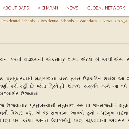
(current)
ABOUT BAPS
VICHARAN
NEWS
GLOBAL NETWORK
 Residential Schools
Residential Schools
Vadodara
News
પ્રમુખ 
>
>
>
>
ં સિંચન કરતી વડોદરાની એકમાત્ર શાળા એટલે બી.એ.પી.એસ. સ
ય પ્રમુખસ્વામી મહારાજના વરદ હસ્તે ઉદ્દઘાટિત થયેલ આ શા
ણી કરી રહી છે. જેમાં ત્રિવેણી, ઉત્કર્ષ, સંસ્કૃતિ અને આ વર્ષે
 દબદબાભેર ઉજવાયા.
ોજ ઉજવાનાર પ્રમુખસ્વામી મહારાજ ૯૯ મા જન્મજયંતિ મહોત
્યવર્તી વિચાર પણ એ જ રાખવામાં આવ્યો હતો -
પ્રમુખ વંદના
ે આપણા પર કરેલા અનંત ઉપકારોનું ઋણ ચૂકવવાનો અવસર 