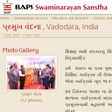
Home
Humanitarian Services
Education and Research
Schools and
>
>
>
પ્રમુખ વંદના , Vadodara, India
1 Feb 2020 - 2 Feb 2020
Photo Gallery
શિક્ષણ સાથે સંસ્કારનુ
વિદ્યામંદિર.
વર્ષ ૨૦૦૫ માં પરમ પૂજ્
વિશિષ્ટ કાર્યક્રમ ની ઉજવ
જેવા કાર્યક્રમો ખૂબ જ
૨૨ ડિસેમ્બર ૨૦૨૦ ના ર
પ્રમુખ વંદના
શાળાના કાર્યક્રમનો મધ
(12 photos)
પ્રમુખસ્વામી મહારાજ
વંદના.