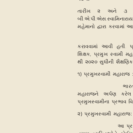
તારીખ ૨ અને ૩ ફેબ
બી.એ.પી.એસ.સ્વામિનારાય
મહેમાનો દ્વારા કરવામાં આવ્
પ્રમુખસ્વામી મહ
કરાવવામાં આવી હતી. પ્
શિક્ષક, પ્રમુખ સ્વામી મ
થી ૨૦૨૦ સુધીની શૈક્ષણિ
૧) પ્રમુખસ્વામી મહારાજ 
ભારતના ભૂતપૂર્વ રાષ
મહારાજને અર્પણ કરે
પ્રમુખસ્વામીના પ્રભાવ વ
૨) પ્રમુખસ્વામી મહારાજ:
આ પ્રદર્શન ખંડ માં