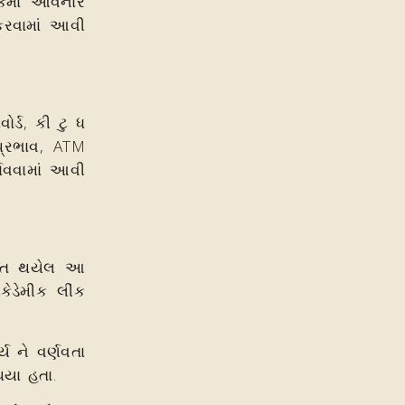
ર્કમાં આવનાર
 કરવામાં આવી
ડ, કી ટુ ધ
પ્રભાવ, ATM
શાવવામાં આવી
િત થયેલ આ
કેડેમીક લીંક
 ને વર્ણવતા
થયા હતા.