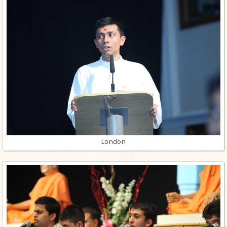
London