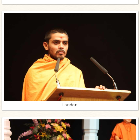
London