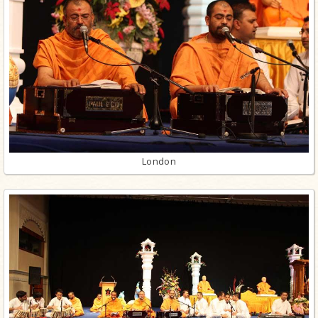
London