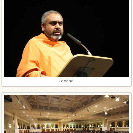
London