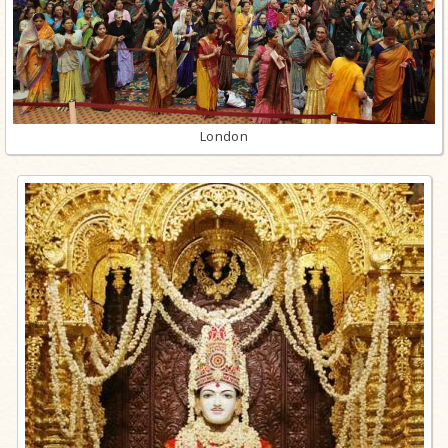
London