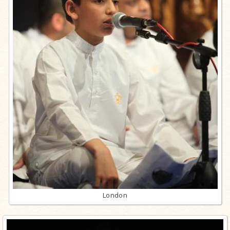
London