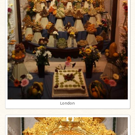
London