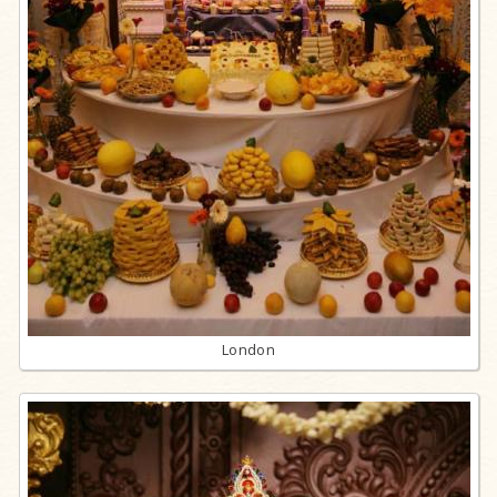
London