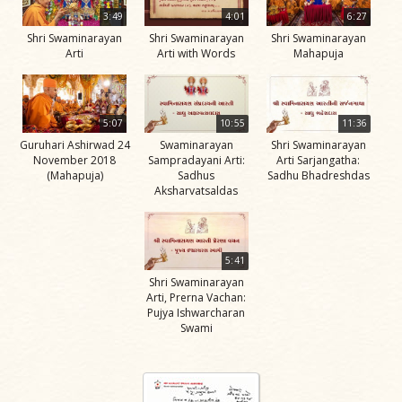
3:49
4:01
6:27
Shri Swaminarayan
Shri Swaminarayan
Shri Swaminarayan
Arti
Arti with Words
Mahapuja
5:07
10:55
11:36
Guruhari Ashirwad 24
Swaminarayan
Shri Swaminarayan
November 2018
Sampradayani Arti:
Arti Sarjangatha:
(Mahapuja)
Sadhus
Sadhu Bhadreshdas
Aksharvatsaldas
5:41
Shri Swaminarayan
Arti, Prerna Vachan:
Pujya Ishwarcharan
Swami