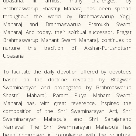
upasana, lit amidst many challenges, by
Brahmaswarup Shastriji Maharaj has been spread
throughout the world by Brahmaswarup Yogiji
Maharaj and Brahmaswarup Pramukh Swami
Maharaj. And today, their spiritual successor, Pragat
Brahmaswarup Mahant Swami Maharaj, continues to
nurture this tradition of Akshar-Purushottam
Upasana.
To facilitate the daily devotion offered by devotees
based on the doctrine revealed by Bhagwan
Swaminarayan and propagated by Brahmaswarup
Shastriji Maharaj, Param Pujya Mahant Swami
Maharaj has, with great reverence, inspired the
composition of the Shri Swaminarayan Arti, Shri
Swaminarayan Mahapuja and Shri Sahajanand
Namavali. The Shri Swaminarayan Mahapuja has
been composed in compliance with the scriptural