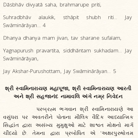
Dāsbhāv divyatā saha, brahmarupe priti,
Suhradbhāv alaukik, sthāpit shubh riti… Jay
Swāminārāyan… 4
Dhanya dhanya mam jivan, tav sharane sufalam,
Yagnapurush pravartita, siddhāntam sukhadam… Jay
Swāminārāyan,
Jay Akshar-Purushottam, Jay Swāminārāyan… 5
શ્રી સ્વામિનારાયણ મહાપૂજા, શ્રી સ્વામિનારાયણ આરતી
અને શ્રી સહજાનંદ નામાવલિ અંગે નમ્ર નિવેદન
પરબ્રહ્મ ભગવાન શ્રી સ્વામિનારાયણે આ
વસુંધરા પર અવતરીને પોતાના મૌલિક વૈદિક આધ્યાત્મિક
સિદ્ધાંત દ્વારા અસંખ્ય મુમુક્ષુઓ માટે શાશ્વત મોક્ષનો માર્ગ
ચીંધ્યો છે. તેમના દ્વારા પ્રબોધિત એ 'અક્ષરપુરુષોત્તમ