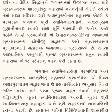
દર્શન'ના વૈદિક સિદ્ધાંતને જગતભરમાં ઉજાગર કરવા માટે
બ્રહ્મસ્વરૂપ શાસ્ત્રીજી મહારાજે ગગનચુંબી મંદિરો રચીને
તેમાં મધ્ય મંદિરમાં શ્રી અક્ષરપુરુષોત્તમ મહારાજ એટલે કે
પરબ્રહ્મ ભગવાન શ્રી સ્વામિનારાયણની અક્ષરબ્રહ્મ
ગુણાતીતાનંદ સ્વામી સાથે મૂર્તિ પધરાવી છે. અનેક કષ્ટો
વેઠીને તેમણે પ્રગટાવેલી એ ઉપાસના-જ્યોતિનાં અજવાળાં
બ્રહ્મસ્વરૂપ યોગીજી મહારાજ અને બ્રહ્મસ્વરૂપ
પ્રમુખસ્વામી મહારાજે જગતભરમાં પ્રસરાવ્યાં છે. તેમના
આધ્યાત્મિક અનુગામી પ્રગટ બ્રહ્મસ્વરૂપ મહંત સ્વામી
મહારાજ એ જ પરંપરાનું વહન કરી રહ્યા છે.
ભગવાન સ્વામિનારાયણે પ્રબોધેલા અને
બ્રહ્મસ્વરૂપ શાસ્ત્રીજી મહારાજે પ્રવર્તાવેલા એ દિવ્ય
અક્ષરપુરુષોત્તમ મહારાજના ઉપાસના-સિદ્ધાંત અનુસાર નિત્ય
ભક્તિ કરવા માટે પરમ પૂજ્ય મહંત સ્વામી મહારાજે
મહિમાપૂર્વક નૂતન સ્વામિનારાયણ આરતી, નૂતન શ્રી
સ્વામિનારાયણ મહાપૂજા અને શ્રી સહજાનંદ નામાવલિની
રચના કરાવી છે. સનાતન ધર્મના વિધિવિધાનોની શાસ્ત્રીય