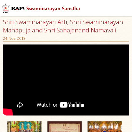
Shri Swaminarayan Arti, Shri Swaminarayan
Mahapuja and Shri Sahajanand Namavali
24 Nov 2018