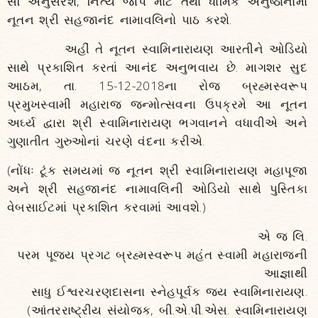
સૌ અનુસરશે, નિત્ય જાપ માટે તથા ધાર્મિક અનુષ્ઠાનોમાં
નૂતન શ્રી સહજાનંદ નામાવલિનો પાઠ કરશે.
અહીં તે નૂતન સ્વામિનારાયણ આરતીને ઓડિયો
સાથે પ્રકાશિત કરતાં આનંદ અનુભવાય છે. માગશર સુદ
આઠમ, તા. 15-12-2018ના રોજ બ્રહ્મસ્વરૂપ
પ્રમુખસ્વામી મહારાજ જન્મોત્સવના ઉપક્રમે આ નૂતન
અર્ઘ્ય દ્વારા શ્રી સ્વામિનારાયણ ભગવાનને વધાવીએ અને
ગુણાતીત ગુરુઓનાં ચરણે વંદના કરીએ.
(નોંધઃ ટૂંક સમયમાં જ નૂતન શ્રી સ્વામિનારાયણ મહાપૂજા
અને શ્રી સહજાનંદ નામાવલિની ઓડિયો સાથે પુસ્તિકા
વેબસાઈટમાં પ્રકાશિત કરવામાં આવશે.)
એ જ લિ.
પરમ પૂજ્ય પ્રગટ બ્રહ્મસ્વરૂપ મહંત સ્વામી મહારાજની
આજ્ઞાથી
સાધુ ઈશ્વરચરણદાસના સ્નેહપૂર્વક જય સ્વામિનારાયણ.
(આંતરરાષ્ટ્રીય સંયોજક, બી.એ.પી.એસ. સ્વામિનારાયણ