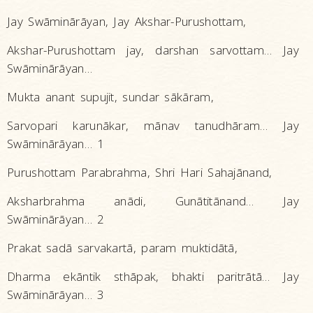
Jay Swāminārāyan, Jay Akshar-Purushottam,
Akshar-Purushottam jay, darshan sarvottam… Jay
Swāminārāyan…
Mukta anant supujit, sundar sākāram,
Sarvopari karunākar, mānav tanudhāram… Jay
Swāminārāyan… 1
Purushottam Parabrahma, Shri Hari Sahajānand,
Aksharbrahma anādi, Gunātitānand… Jay
Swāminārāyan… 2
Prakat sadā sarvakartā, param muktidātā,
Dharma ekāntik sthāpak, bhakti paritrātā… Jay
Swāminārāyan… 3