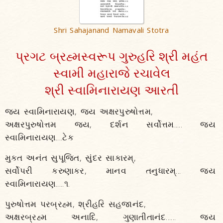
Shri Sahajanand Namavali Stotra
પ્રગટ બ્રહ્મસ્વરૂપ ગુરુહરિ શ્રી મહંત
સ્વામી મહારાજે રચાવેલ
શ્રી સ્વામિનારાયણ આરતી
જય સ્વામિનારાયણ, જય અક્ષરપુરુષોત્તમ,
અક્ષરપુરુષોત્તમ જય, દર્શન સર્વોત્તમ..... જય
સ્વામિનારાયણ....ટેક
મુક્ત અનંત સુપૂજિત, સુંદર સાકારમ્,
સર્વોપરી કરુણાકર, માનવ તનુધારમ્... જય
સ્વામિનારાયણ.....૧.
પુરુષોત્તમ પરબ્રહ્મ, શ્રીહરિ સહજાનંદ,
અક્ષરબ્રહ્મ અનાદિ, ગુણાતીતાનંદ...... જય