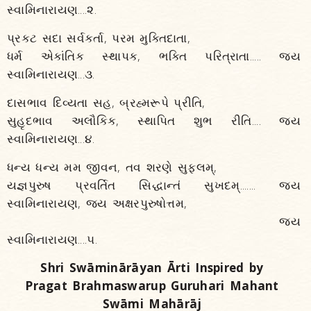
સ્વામિનારાયણ....૨.
પ્રકટ સદા સર્વકર્તા, પરમ મુક્તિદાતા,
ધર્મ એકાંતિક સ્થાપક, ભક્તિ પરિત્રાતા..... જય
સ્વામિનારાયણ...૩.
દાસભાવ દિવ્યતા સહ, બ્રહ્મરૂપે પ્રીતિ,
સુહૃદભાવ અલૌકિક, સ્થાપિત શુભ રીતિ.... જય
સ્વામિનારાયણ...૪.
ધન્ય ધન્ય મમ જીવન, તવ શરણે સુફલમ્,
યજ્ઞપુરુષ પ્રવર્તિત સિદ્ધાન્તં સુખદમ્....... જય
સ્વામિનારાયણ, જય અક્ષરપુરુષોત્તમ,
જય
સ્વામિનારાયણ....૫.
Shri Swāminārāyan Ārti Inspired by
Pragat Brahmaswarup Guruhari Mahant
Swāmi Mahārāj