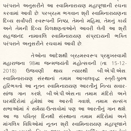
પરંપરાને અનુસરીને આ સ્વામિનારાયણ મહાપૂજાની રચના
કરવામાં આવી છે. પરબ્રહ્મ ભગવાન શ્રી સ્વામિનારાયણના
દિવ્ય સર્વોપરી સ્વરૂપની નિષ્ઠા, તેમનો મહિમા, તેમનું કાર્ય
અને તેમની દિવ્ય વિલક્ષણતાઓને આવરી લેતી આ શ્રી
સહજાનંદ નામાવલિ સ્વામિનારાયણ સંપ્રદાયની ભક્તિ
પરંપરાને અનુસરીને રચવામાં આવી છે.
તેઓના આદેશથી બ્રહ્મસ્વરૂપ પ્રમુખસ્વામી
મહારાજના 98મા જન્મજયંતી મહોત્સવની (તા. 15-12-
2018) ઉજવણી થાય ત્યારથી બી.એ.પી.એસ.
સ્વામિનારાયણ સંસ્થાનાં તમામ આબાલવૃદ્ધ સ્ત્રી-પુરુષ
હરિભક્તો આ નૂતન સ્વામિનારાયણ આરતીનું નિત્ય સવાર-
સાંજ ગાન કરશે, બી.એ.પી.એસ.ના તમામ મંદિરો અને
ઘરમંદિરોમાં હંમેશાં આ આરતી ગવાશે, તમામ સત્સંગ
સભાઓમાં કે સમૈયા-ઉત્સવોમાં પણ આ આરતીનું ગાન થશે.
આ જ પવિત્ર દિનથી સંસ્થાના તમામ મંદિરોમાં અને
માંગલિક વિધિઓમાં નૂતન શ્રી સ્વામિનારાયણ મહાપૂજાને