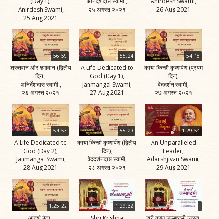
(Day 1),
अनिर्देशदास स्वामी ,
Anirdesh Swami,
Anirdesh Swami,
२५ अगस्त २०२१
26 Aug 2021
25 Aug 2021
56:59
55:24
54:18
श्रुतवान और क्षमावान (द्वितीय
A Life Dedicated to
काया किन्ही कृष्णार्पण (प्रथम
दिन),
God (Day 1),
दिन),
अनिर्देशदास स्वामी ,
Janmangal Swami,
वेददर्शन स्वामी,
२६ अगस्त २०२१
27 Aug 2021
२७ अगस्त २०२१
54:53
55:20
1:29:54
A Life Dedicated to
काया किन्ही कृष्णार्पण (द्वितीय
An Unparalleled
God (Day 2),
दिन),
Leader,
Janmangal Swami,
वेददर्शनदास स्वामी,
Adarshjivan Swami,
28 Aug 2021
२८ अगस्त २०२१
29 Aug 2021
1:25:22
1:29:32
आदर्श नेता ,
Shri Krishna
श्री कृष्ण जन्माष्टमी उत्सव,