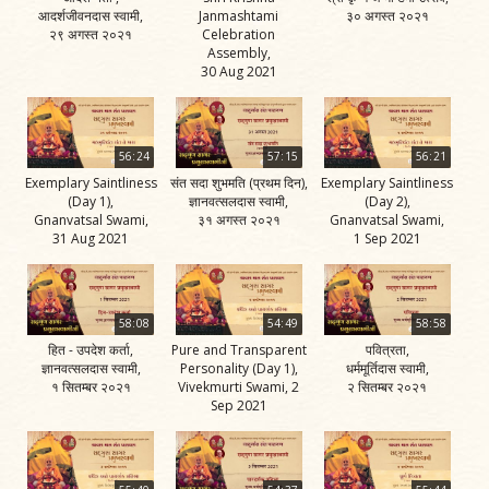
आदर्शजीवनदास स्वामी,
Janmashtami
३० अगस्त २०२१
२९ अगस्त २०२१
Celebration
Assembly,
30 Aug 2021
56:24
57:15
56:21
Exemplary Saintliness
संत सदा शुभमति (प्रथम दिन),
Exemplary Saintliness
(Day 1),
ज्ञानवत्सलदास स्वामी,
(Day 2),
Gnanvatsal Swami,
३१ अगस्त २०२१
Gnanvatsal Swami,
31 Aug 2021
1 Sep 2021
58:08
54:49
58:58
हित - उपदेश कर्ता,
Pure and Transparent
पवित्रता,
ज्ञानवत्सलदास स्वामी,
Personality (Day 1),
धर्ममूर्तिदास स्वामी,
१ सितम्बर २०२१
Vivekmurti Swami, 2
२ सितम्बर २०२१
Sep 2021