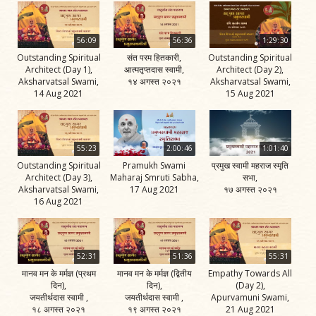
56:09
56:36
1:29:30
Outstanding Spiritual
संत परम हितकारी,
Outstanding Spiritual
Architect (Day 1),
आत्मतृप्तदास स्वामी,
Architect (Day 2),
Aksharvatsal Swami,
१४ अगस्त २०२१
Aksharvatsal Swami,
14 Aug 2021
15 Aug 2021
55:23
2:00:46
1:01:40
Outstanding Spiritual
Pramukh Swami
प्रमुख स्वामी महराज स्मृति
Architect (Day 3),
Maharaj Smruti Sabha,
सभा,
Aksharvatsal Swami,
17 Aug 2021
१७ अगस्त २०२१
16 Aug 2021
52:31
51:36
55:31
मानव मन के मर्मज्ञ (प्रथम
मानव मन के मर्मज्ञ (द्वितीय
Empathy Towards All
दिन),
दिन),
(Day 2),
जयतीर्थदास स्वामी ,
जयतीर्थदास स्वामी ,
Apurvamuni Swami,
१८ अगस्त २०२१
१९ अगस्त २०२१
21 Aug 2021