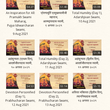
54:27
51:40
55:09
An Inspiration for All:
प्रेरणामूर्ति प्रमुखस्वामीजी
Total Humility (Day 1),
Pramukh Swami
महाराज,
Adarshjivan Swami,
Maharaj,
आत्मतृप्तदास स्वामी,
10 Aug 2021
Pujya Ishwarcharan
९ अगस्त २०२१
Swami,
9 Aug 2021
53:52
55:40
51:36
अहंशून्यता (प्रथम दिन),
Total Humility (Day 2),
अहंशून्यता (द्वितीय दिन),
आदर्शजीवनदास स्वामी,
Adarshjivan Swami,
आदर्शजीवनदास स्वामी,
१० अगस्त २०२१
11 Aug 2021
११ अगस्त २०२१
54:53
55:14
55:15
Devotion Personified
Devotion Personified
अविरत भक्तिरत (द्वितीय दिन),
(Day 1),
(Day 2),
त्यागनिष्ठदास स्वामी,
Prabhucharan Swami,
Prabhucharan Swami,
१३ अगस्त २०२१
12 Aug 2021
13 Aug 2021