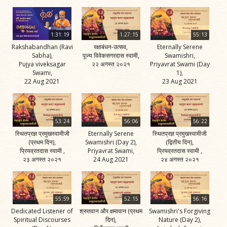
1:31:19
1:27:15
55:13
Rakshabandhan (Ravi
रक्षाबंधन-उत्सव,
Eternally Serene
Sabha),
पूज्य विवेकसगरदास स्वामी,
Swamishri,
Pujya viveksagar
२२ अगस्त २०२१
Priyavrat Swami (Day
Swami,
1),
22 Aug 2021
23 Aug 2021
53:24
56:06
56:22
स्थितप्रज्ञ प्रमुखस्वामीजी
Eternally Serene
स्थितप्रज्ञ प्रमुखस्वामीजी
(प्रथम दिन),
Swamishri (Day 2),
(द्वितीय दिन),
प्रियव्रतदास स्वामी ,
Priyavrat Swami,
प्रियव्रतदास स्वामी ,
२३ अगस्त २०२१
24 Aug 2021
२४ अगस्त २०२१
55:59
52:15
56:16
Dedicated Listener of
श्रुतवान और क्षमावान (प्रथम
Swamishri's Forgiving
Spiritual Discourses
दिन),
Nature (Day 2),