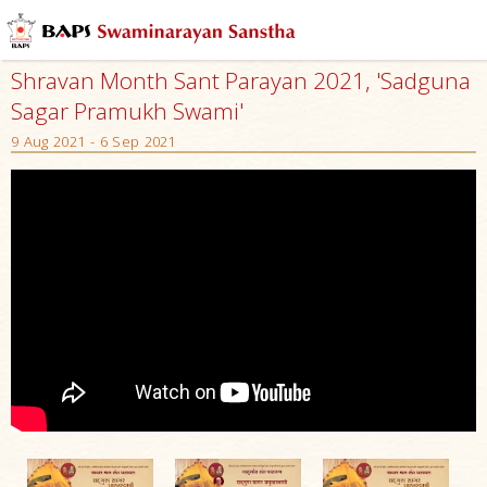
Shravan Month Sant Parayan 2021, 'Sadguna
Sagar Pramukh Swami'
9 Aug 2021 - 6 Sep 2021