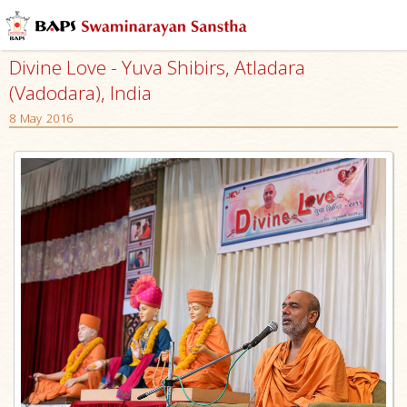
Divine Love - Yuva Shibirs, Atladara
(Vadodara), India
8 May 2016