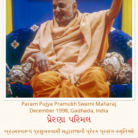
Param Pujya Pramukh Swami Maharaj
December 1998, Gadhada, India
પ્રેરણા પરિમલ
બ્રહ્મસ્વરૂપ પ્રમુખસ્વામી મહારાજની પ્રેરક પ્રસંગ-સ્મૃતિઓ