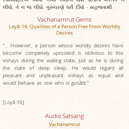
લીધો, તે ન જ લીધો. ગુરુચરણે ધરી દીધો - સહજતાથી.
Vachanamrut Gems
Loyã-16: Qualities of a Person Free From Worldly
Desires
"… However, a person whose worldly desires have
become completely uprooted is oblivious to the
vishays during the waking state, just as he is during
the state of deep sleep. He would regard all
pleasant and unpleasant vishays as equal and
would behave as one who is gunãtit."
[Loyã-16]
Audio Satsang
Vachanamrut