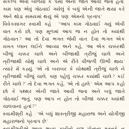
સંકલ્પ એવો બળિયો કે પૈસા એની જાતે આવી જતા હતા.
કામ પણ એવું ગોઠવાઈ ગયેલું કે બધું એની જાતે થયા કરે
અને થોડા સમયમાં થયું એ પણ એમનો પ્રતાપ.’
વિવેકસાગર સ્વામી કહે : “આપ કામ ગોઠવાઈ ગયું એવી
વાત કરો છો, પણ મૂળમાં આપ જ ન હોત તો ક્યાંથી
ગોઠવાત ? આ તો દેવા ભગત જેવી વાત. દેવા ભગત એક
વખત પ્લાન લઈને આવ્યા અને કહે, ‘આ એક ચક્કરથી
બીજું ચક્કર ચાલે અને બીજાથી ત્રીજું ચાલે અને
ત્રીજાથી ચોથું ચાલે અને એ રીતે વીજળી ઊભી થાય.’
ત્યારે મેં કહ્યું, ‘એ તો બરાબર કે ચોથાથી ત્રીજું ચાલે ને
ત્રીજાથી બીજું ચાલે, પણ પહેલું ચક્કર ક્યાંથી ચાલે ? કઈ
રીતે ચાલે ?’ તો દેવા ભગત કહે, ‘એ તો હાલે.’ એમ આપ કહો
છો કે પથ્થર એની જાતે આવી જતા અને બધું જાતે
ગોઠવાઈ જતું, પણ આપ ન હોત તો બીજાં ચક્કર ક્યાંથી
ચાલવાનાં હતાં ?”
સ્વામીશ્રી કહે : ‘એ બધું શાસ્ત્રીજી મહારાજ અને યોગીજી
મહારાજનો પ્રતાપ છે.’
સ્વામીશ્રીએ આવા ભવ્ય કાર્યનો યશ પોતાના મસ્તકે ન