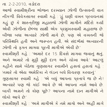
તા. 2-2-2010, વડોદરા
આજે સ્વામીશ્રીના ભોજન દરમ્યાન ઝોળી ઉત્સવની વાત
નીકળી. વિવેકસાગર સ્વામી કહે : ‘હું ઘણી વખત પ્રવચનમાં
કહું છું કે શાસ્ત્રીજી મહારાજે ઝોળી માગીને મંદિરો કર્યાં
એવી ઝોળીના છેલ્લા સાક્ષી એક પ્રમુખસ્વામી મહારાજ છે.
બીજા બધા અત્યારે ઝોળી માગે છે, પણ એ વખતની જે
પરિસ્થિતિ હતી અને જરૂરત હતી, એ સંદર્ભમાં અત્યારની
ઝોળી તો ફક્ત માગવા પૂરતી માગીએ એવી છે.’
સ્વામીશ્રી કહે : ‘અમારે દર 15 દિવસે માગવા જવાનું થતું,
અને અમારે તો મુઠ્ઠી મુઠ્ઠી દાળ અને ચોખા આવે.’ આટલું
કહીને સામે બેઠેલા ગુણસાગર સ્વામીને હસતાં હસતાં કહે :
‘તમારે તો એય અમેરિકા ને લંડન બધે વિચરણ કરવાનું.’
ગુણસાગર સ્વામી કહે : ‘એ બધું આપના પ્રતાપે જ છે ને !
અત્યારે પણ જે કાંઈ આવે છે એ આપના નામે આવે છે.
બાકી અમને તો કોણ પૂછે ? આપના નામે દાન માગીએ ને
લોકો આપે છે.’
સ્વામીશ્રી કહે : ‘અમે માગીએ કે તમે માગો અને અહીં માગે