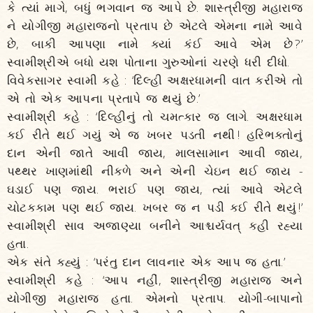
કે ત્યાં માગે, બધું ભગવાન જ આપે છે. શાસ્ત્રીજી મહારાજ
ને યોગીજી મહારાજનો પ્રતાપ છે એટલે એમના નામે આવે
છે, બાકી આપણા નામે ક્યાં કંઈ આવે એમ છે ?’
સ્વામીશ્રીએ બધો યશ પોતાના ગુરુઓનાં ચરણે ધરી દીધો.
વિવેકસાગર સ્વામી કહે : ‘દિલ્હી અક્ષરધામની વાત કરીએ તો
એ તો એક આપના પ્રતાપે જ થયું છે.’
સ્વામીશ્રી કહે : ‘દિલ્હીનું તો ચમત્કાર જ લાગે. અક્ષરધામ
કઈ રીતે થઈ ગયું એ જ ખબર પડતી નથી ! હરિભક્તોનું
દાન એની જાતે આવી જાય, માલસામાન આવી જાય,
પથ્થર ખાણમાંથી નીકળે અને એની ચેઇન થઈ જાય -
ઘડાઈ પણ જાય. ભરાઈ પણ જાય, ત્યાં આવે એટલે
ચોટકકામ પણ થઈ જાય. ખબર જ ન પડી કઈ રીતે થયું !’
સ્વામીશ્રી સાવ અજાણ્યા બનીને આશ્ચર્યવત્ કહી રહ્યા
હતા.
એક સંતે કહ્યું : ‘પરંતુ દાન લાવનાર એક આપ જ હતા.’
સ્વામીશ્રી કહે : ‘આપ નહીં, શાસ્ત્રીજી મહારાજ અને
યોગીજી મહારાજ હતા. એમનો પ્રતાપ. યોગી-બાપાનો