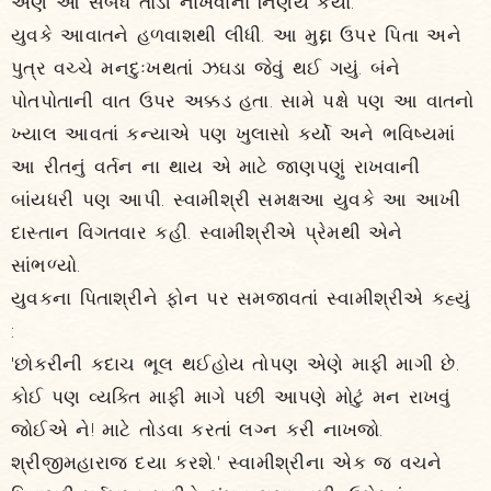
એણે આ સંબંધ તોડી નાખવાનો નિર્ણય કર્યો.
યુવકે આવાતને હળવાશથી લીધી. આ મુદ્દા ઉપર પિતા અને
પુત્ર વચ્ચે મનદુઃખથતાં ઝઘડા જેવું થઈ ગયું. બંને
પોતપોતાની વાત ઉપર અક્કડ હતા. સામે પક્ષે પણ આ વાતનો
ખ્યાલ આવતાં કન્યાએ પણ ખુલાસો કર્યો અને ભવિષ્યમાં
આ રીતનું વર્તન ના થાય એ માટે જાણપણું રાખવાની
બાંયધરી પણ આપી. સ્વામીશ્રી સમક્ષઆ યુવકે આ આખી
દાસ્તાન વિગતવાર કહી. સ્વામીશ્રીએ પ્રેમથી એને
સાંભળ્યો.
યુવકના પિતાશ્રીને ફોન પર સમજાવતાં સ્વામીશ્રીએ કહ્યું
:
'છોકરીની કદાચ ભૂલ થઈહોય તોપણ એણે માફી માગી છે.
કોઈ પણ વ્યક્તિ માફી માગે પછી આપણે મોટું મન રાખવું
જોઈએ ને! માટે તોડવા કરતાં લગ્ન કરી નાખજો.
શ્રીજીમહારાજ દયા કરશે.' સ્વામીશ્રીના એક જ વચને