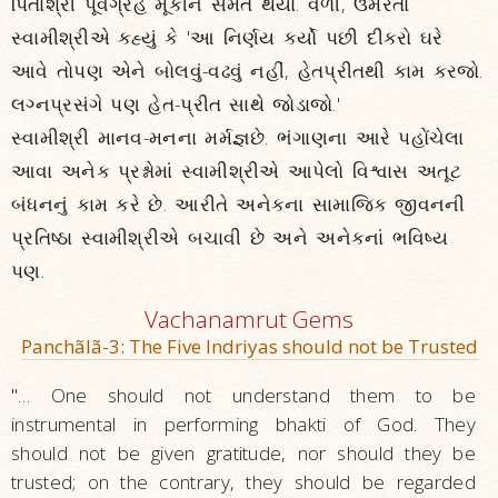
પિતાશ્રી પૂર્વગ્રહ મૂકીને સંમત થયા. વળી, ઉમેરતાં
સ્વામીશ્રીએ કહ્યું કે 'આ નિર્ણય કર્યો પછી દીકરો ઘરે
આવે તોપણ એને બોલવું-વઢવું નહીં, હેતપ્રીતથી કામ કરજો.
લગ્નપ્રસંગે પણ હેત-પ્રીત સાથે જોડાજો.'
સ્વામીશ્રી માનવ-મનના મર્મજ્ઞછે. ભંગાણના આરે પહોંચેલા
આવા અનેક પ્રશ્નોમાં સ્વામીશ્રીએ આપેલો વિશ્વાસ અતૂટ
બંધનનું કામ કરે છે. આરીતે અનેકના સામાજિક જીવનની
પ્રતિષ્ઠા સ્વામીશ્રીએ બચાવી છે અને અનેકનાં ભવિષ્ય
પણ.
Vachanamrut Gems
Panchãlã-3: The Five Indriyas should not be Trusted
"… One should not understand them to be
instrumental in performing bhakti of God. They
should not be given gratitude, nor should they be
trusted; on the contrary, they should be regarded