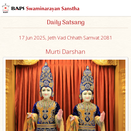
Daily Satsang
17 Jun 2025, Jeth Vad Chhath Samvat 2081
Murti Darshan