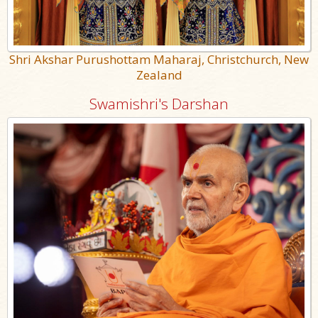
Shri Akshar Purushottam Maharaj, Christchurch, New
Zealand
Swamishri's Darshan