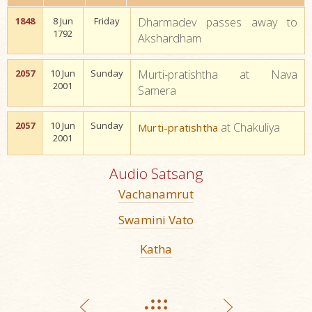
1848
8 Jun
Friday
Dharmadev passes away to
1792
Akshardham
2057
10 Jun
Sunday
Murti-pratishtha at Nava
2001
Samera
2057
10 Jun
Sunday
at Chakuliya
Murti-pratishtha
2001
Audio Satsang
Vachanamrut
Swamini Vato
Katha