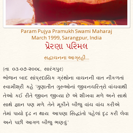
Param Pujya Pramukh Swami Maharaj
March 1999, Sarangpur, India
પ્રેરણા પરિમલ
સદ્વાચનના આગ્રહી...
(તા. ૦૩-૦૭-૨૦૦૮, સારંગપુર)
ભોજન બાદ સાંપ્રદાયિક ગ્રંથોના વાચનની વાત નીકળતાં
સ્વામીશ્રી કહે 'ગુણાતીત ગુરુઓનાં જીવનચરિત્રો વાંચવાથી
તેઓ કઈ રીતે જીવન જીવ્યા છે એ શીખવા મળે અને સાથે
સાથે જ્ઞાન પણ મળે. તેને મૂકીને બીજુ વાંચ વાંચ કરીએ
તેમાં પાયો દૃઢ ન થાય. આપણા સિદ્ધાંતો પહેલાં દૃઢ કરી લેવા
અને પછી આગળ બીજુ ભણવું.'