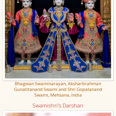
Bhagwan Swaminarayan, Aksharbrahman
Gunatitanand Swami and Shri Gopalanand
Swami, Mehsana, India
Swamishri's Darshan