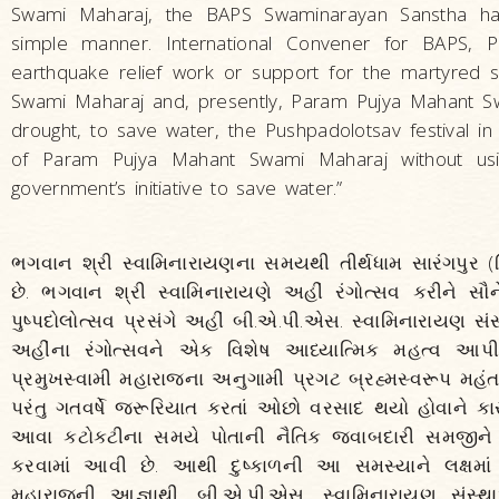
Swami Maharaj, the BAPS Swaminarayan Sanstha has 
simple manner. International Convener for BAPS, P
earthquake relief work or support for the martyred 
Swami Maharaj and, presently, Param Pujya Mahant Sw
drought, to save water, the Pushpadolotsav festival 
of Param Pujya Mahant Swami Maharaj without usi
government’s initiative to save water.”
ભગવાન શ્રી સ્વામિનારાયણના સમયથી તીર્થધામ સારંગપુર (જ
છે. ભગવાન શ્રી સ્વામિનારાયણે અહીં રંગોત્સવ કરીને સૌન
પુષ્પદોલોત્સવ પ્રસંગે અહીં બી.એ.પી.એસ. સ્વામિનારાયણ સંસ્
અહીંના રંગોત્સવને એક વિશેષ આધ્યાત્મિક મહત્વ આપીને લ
પ્રમુખસ્વામી મહારાજના અનુગામી પ્રગટ બ્રહ્મસ્વરૂપ મહં
પરંતુ ગતવર્ષે જરૂરિયાત કરતાં ઓછો વરસાદ થયો હોવાને કારણ
આવા કટોકટીના સમયે પોતાની નૈતિક જવાબદારી સમજીને બી.
કરવામાં આવી છે. આથી દુષ્કાળની આ સમસ્યાને લક્ષમાં 
મહારાજની આજ્ઞાથી, બી.એ.પી.એસ. સ્વામિનારાયણ સંસ્થા