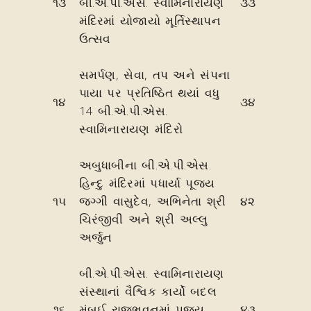
૧૩
બી.એ.પી.એસ. સ્વામિનારાયણ
૩૩
મંદિરમાં યોજાયો મૂર્તિસ્થાપન
ઉત્સવ
સમર્પણ, સેવા, તપ અને સંપના
પાયા પર પ્રતિષ્ઠિત થયાં વધુ
૧૪
૩૪
14 બી.એ.પી.એસ.
સ્વામિનારાયણ મંદિરો
અબુધાબીના બી.એ.પી.એસ.
હિન્દુ મંદિરમાં પધાર્યા પૂજ્ય
૧૫
જગ્ગી વાસુદેવ, અભિનેતા શ્રી
૪૨
ચિરંજીવી અને શ્રી અલ્લુ
અર્જુન
બી.એ.પી.એસ. સ્વામિનારાયણ
સંસ્થાનાં વૈશ્વિક કાર્યો બદલ
૧૬
મુંબઈ રાજભવનમાં પૂજ્ય
૪૩