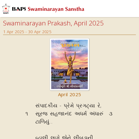
Swaminarayan Prakash, April 2025
1 Apr 2025 - 30 Apr 2025
April 2025
સંપાદકીય - પ્રેમે પ્રગટ્યા રે,
૧
સૂરજ સહજાનંદ અધર્મ અંધારું
૩
ટાળિયું...
વ્હાલી લાગે જેને લીંબડાની