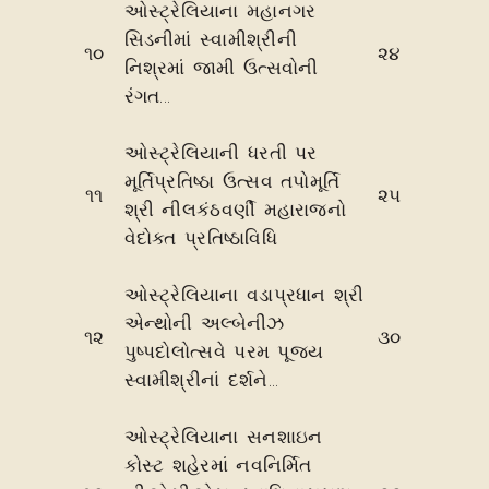
ઓસ્ટ્રેલિયાના મહાનગર
સિડનીમાં સ્વામીશ્રીની
૧૦
૨૪
નિશ્રમાં જામી ઉત્સવોની
રંગત...
ઓસ્ટ્રેલિયાની ધરતી પર
મૂર્તિપ્રતિષ્ઠા ઉત્સવ તપોમૂર્તિ
૧૧
૨૫
શ્રી નીલકંઠવર્ણી મહારાજનો
વેદોક્ત પ્રતિષ્ઠાવિધિ
ઓસ્ટ્રેલિયાના વડાપ્રધાન શ્રી
એન્થોની અલ્બેનીઝ
૧૨
૩૦
પુષ્પદોલોત્સવે પરમ પૂજ્ય
સ્વામીશ્રીનાં દર્શને...
ઓસ્ટ્રેલિયાના સનશાઇન
કોસ્ટ શહેરમાં નવનિર્મિત