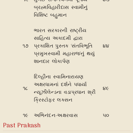
બ્રહ્મવિહારીદાસ સ્વામીનું
વિશિષ્ટ બહુમાન
ભારત સરકારની રાષ્ટ્રીય
સાહિત્ય અકાદમી દ્વારા
૧૭
પ્રકાશિત પુસ્તક ‘સંતવિભૂતિ
૪૪
પ્રમુખસ્વામી મહારાજ’નું થયું
શાનદાર લોકાર્પણ
દિલ્હીના સ્વામિનારાયણ
અક્ષરધામનાં દર્શને પધાર્યા
૧૮
૪૯
ન્યૂઝીલેન્ડના વડાપ્રધાન શ્રી
ક્રિસ્ટોફર લક્સન
૧૯
અભિનંદન-અક્ષરવાસ
૫૦
Past Prakash