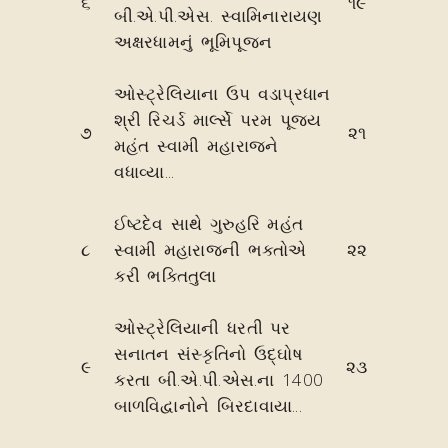
૬
૧૯
બી.એ.પી.એસ. સ્વામિનારાયણ
અક્ષરધામનું ભૂમિપૂજન
ઓસ્ટ્રેલિયાના ઉપ વડાપ્રધાન
શ્રી રિચર્ડ માર્લ્સે પરમ પૂજ્ય
૭
૨૧
મહંત સ્વામી મહારાજને
વધાવ્યા...
ઈષ્ટદેવ સાથે ગુરુહરિ મહંત
૮
સ્વામી મહારાજની ભક્તોએ
૨૨
કરી ભક્તિતુલા
ઓસ્ટ્રેલિયાની ધરતી પર
સનાતન સંસ્કૃતિનો ઉદ્‌ઘોષ
૯
૨૩
કરતા બી.એ.પી.એસ.ના 1400
બાળવિદ્વાનોને બિરદાવાયા...