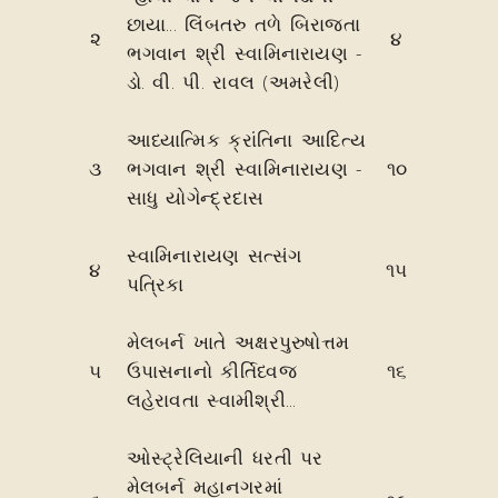
છાયા... લિંબતરુ તળે બિરાજતા
૨
૪
ભગવાન શ્રી સ્વામિનારાયણ -
ડો. વી. પી. રાવલ (અમરેલી)
આધ્યાત્મિક ક્રાંતિના આદિત્ય
૩
ભગવાન શ્રી સ્વામિનારાયણ -
૧૦
સાધુ યોગેન્દ્રદાસ
સ્વામિનારાયણ સત્સંગ
૪
૧૫
પત્રિકા
મેલબર્ન ખાતે અક્ષરપુરુષોત્તમ
૫
ઉપાસનાનો કીર્તિધ્વજ
૧૬
લહેરાવતા સ્વામીશ્રી...
ઓસ્ટ્રેલિયાની ધરતી પર
મેલબર્ન મહાનગરમાં