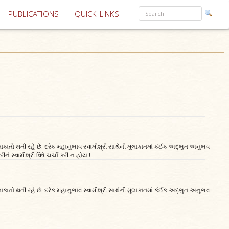
PUBLICATIONS
QUICK LINKS
ુલાકાતો થતી રહે છે. દરેક મહાનુભાવ સ્વામીશ્રી સાથેની મુલાકાતમાં કંઈક અદ્‌ભુત અનુભવ
 સ્વામીશ્રી વિષે ચર્ચા કરી ન હોય !
ુલાકાતો થતી રહે છે. દરેક મહાનુભાવ સ્વામીશ્રી સાથેની મુલાકાતમાં કંઈક અદ્‌ભુત અનુભવ