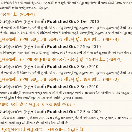
ળીની રજાઓ પડતી ત્યારે યુવકો બાણમાંથી તીર છૂટે તેમ યોગીજી મહારાજની પાસે દોડી જતા. 
ોટાસ્વામી તથા પ્રમુખસ્વામી પણ હતા.
ખસ્વામી... (ભાગ-૧)
 કેશવજીવનદાસ (મહંત સ્વામી)
Published On:
8 Dec 2010
ે સમયે મારી ઉંમર ૧૬ વર્ષની હતી. એક બાજુ શાસ્ત્રીજી મહારાજના પ્રભાવ હેઠળ પહેલેથી જ વડી
ારે કોઈ મોટા ભારતીય સંતો કે મંદિરોનો સંસર્ગ થયેલો નહીં. શાસ્ત્રીજી મહારાજ અને યોગીજી
ખસ્વામી...) આ સાધુતાના સાગરને નીરખું છું, ૧૯૫૧થી.... (ભાગ-૨)
 કેશવજીવનદાસ (મહંત સ્વામી)
Published On:
22 Sep 2010
 વિચરણની વાત યાદ આવે છે. અહીં ખોરડે ખોરડે સ્વામીશ્રી લોકોના ઘરે ઘૂમ્યા છે. એકવાર વૈશ
ખસ્વામી...) - આ સાધુતાના સાગરને નીરખું છું, ૧૯૫૧થી.... (ભાગ-૧)
 કેશવજીવનદાસ (મહંત સ્વામી)
Published On:
8 Sep 2010
તે સમયે મારી ઉંમર ૧૬ વર્ષની હતી. એક બાજુ શાસ્ત્રીજી મહારાજના પ્રભાવ હેઠળ પહેલેથી જ વડ
ખસ્વામી...) આ સાધુતાના સાગરને નીરખું છું, ૧૯૫૧થી.... (ભાગ-3)
 કેશવજીવનદાસ (મહંત સ્વામી)
Published On:
8 Sep 2010
વાર સ્વામીશ્રી એકધારા ત્રણ કલાક લોકોની માથાકૂટ ભરી સમસ્યાઓમાં બેસીને, બપોરે બહાર આવ
 તાજગી હોય ! તેવા સ્વામીશ્રી તાજા અને અતિ પ્રસન્ન દેખાયા.
લાજ ક્યાં છે ? બહાર કે આપણી અંદર ?
 કેશવજીવનદાસ (મહંત સ્વામી)
Published On:
22 Feb 2009
પરિચયમાં આવનાર, તેમના માટે પરમ સ્નેહ ધરાવનાર, તેમને ઓળખનાર, જાણનાર, સમજનાર પર
યોગી નથી પણ યોગીરાજ છે, યોગીઓના યોગી છે.'
ષ પ્રમુખસ્વામી મહારાજ - નમ્રતાના મહાનિધિ