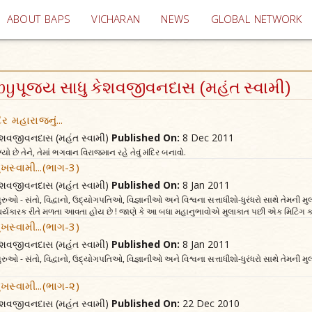
(current)
ABOUT BAPS
VICHARAN
NEWS
GLOBAL NETWORK
e byપૂજ્ય સાધુ કેશવજીવનદાસ (મહંત સ્વામી)
દિર મહારાજનું...
 કેશવજીવનદાસ (મહંત સ્વામી)
Published On:
8 Dec 2011
યો છે તેને, તેમાં ભગવાન વિરાજમાન રહે તેવું મંદિર બનાવો.
ખસ્વામી...(ભાગ-3)
 કેશવજીવનદાસ (મહંત સ્વામી)
Published On:
8 Jan 2011
ુરુઓ - સંતો, વિદ્વાનો, ઉદ્યોગપતિઓ, વિજ્ઞાનીઓ અને વિશ્વના સત્તાધીશો-ધુરંધરો સાથે તેમની મ
ર્યકારક રીતે મળતા આવતા હોય છે ! જાણે કે આ બધા મહાનુભાવોએ મુલાકાત પછી એક મિટિંગ કરીને
ખસ્વામી...(ભાગ-3)
 કેશવજીવનદાસ (મહંત સ્વામી)
Published On:
8 Jan 2011
ુરુઓ - સંતો, વિદ્વાનો, ઉદ્યોગપતિઓ, વિજ્ઞાનીઓ અને વિશ્વના સત્તાધીશો-ધુરંધરો સાથે તેમની મ
ખસ્વામી...(ભાગ-૨)
 કેશવજીવનદાસ (મહંત સ્વામી)
Published On:
22 Dec 2010