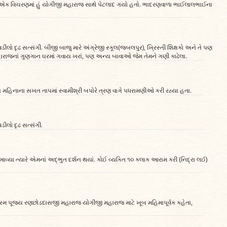
આવા એક વિચરણમાં હું યોગીજી મહારાજ સાથે પેટલાદ ગયો હતો. ભાદરણવાળા ભાઈલાલભાઈના
લો દૃઢ સત્સંગી. બીજી બાજુ મારે અંગ્રેજી સ્કૂલ(જબલપુર), ખ્રિસ્તી શિક્ષકો અને તે પણ
 મહારાજનાં ગુણગાન ઘરમાં ગવાય ખરાં, પણ અન્ય બાવાઓ જેમ તેમને ગણી કાઢેલા.
ાખ મહિનાના સખત તાપમાં સ્વામીશ્રી બપોરે ત્રણ વાગે પધરામણીઓ કરી રહ્યા હતા.
ીલો દૃઢ સત્સંગી.
્યા ત્યારે એમનાં અદ્‌ભુત દર્શન થયાં. કોઈ વ્યક્તિ ૧૦ કલાક આરામ કરી (નિદ્રા લઈ)
મ પૂજ્ય રણછોડદાસજી મહારાજ યોગીજી મહારાજ માટે ખૂબ મહિમાપૂર્વક કહેતા,