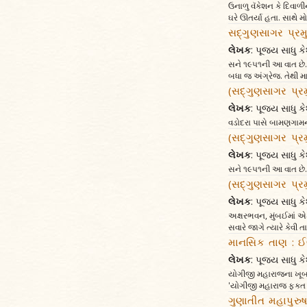
ઉનાળુ વૅકેશન કે દિવા
ઘરે ઊતર્યા હતા. સાથે મ
સદ્ગુણસાગર પ્રમુ
લેખક
: પૂજ્ય સાધુ
સને ૧૯૫૧ની આ વાત છે. ત
બધા જ અંગ્રેજ. તેથી મ
(સદ્ગુણસાગર પ્રમુ
લેખક
: પૂજ્ય સાધુ
વડોદરા પાસે બામણગામના
(સદ્ગુણસાગર પ્રમુ
લેખક
: પૂજ્ય સાધુ
સને ૧૯૫૧ની આ વાત છે. 
(સદ્ગુણસાગર પ્રમુ
લેખક
: પૂજ્ય સાધુ
અક્ષરભવન, મુંબઈમાં એક
સવારે જાગે ત્યારે કેવી
માનસિક તાણ : ઈ
લેખક
: પૂજ્ય સાધુ
યોગીજી મહારાજના ખૂબ 
'યોગીજી મહારાજ ફક્ત 
ગુણાતીત મહાપુરુ