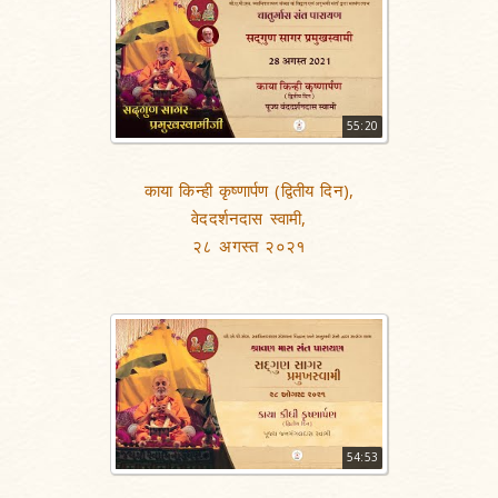
55:20
काया किन्ही कृष्णार्पण (द्वितीय दिन),
वेददर्शनदास स्वामी,
२८ अगस्त २०२१
54:53