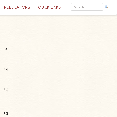
PUBLICATIONS
QUICK LINKS
४
१०
१२
१३