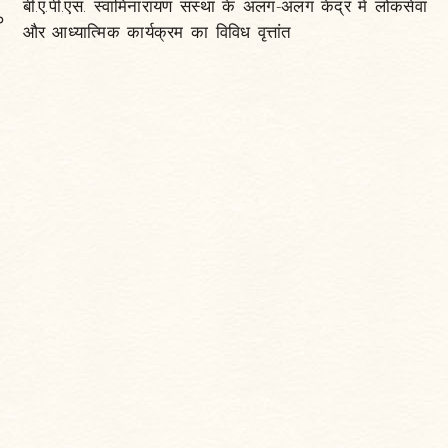
बी.ए.पी.एस. स्वामिनारायण संस्था के अलग-अलग केंद्र में लोकसेवा
०
और आध्यात्मिक कार्यक्रम का विविध वृत्तांत