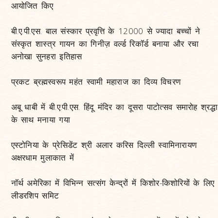
आयोजित किए
बी.ए.पी.एस. बाल संस्कार प्रवृत्ति के 12000 से ज्यादा बच्चों ने
५
संस्कृत शास्त्र गायन का गिनीज़ वर्ल्ड रिकॉर्ड बनाया और रचा
अनोखा सुनहरा इतिहास
६
प्रकट ब्रह्मस्वरूप महंत स्वामी महाराज का दिव्य विचरण
अबू धाबी में बी.ए.पी.एस. हिंदू मंदिर का दूसरा पाटोत्सव समारोह श्रद्धा
७
के साथ मनाया गया
एस्टोनिया के प्रेसिडेंट श्री अलार करिस दिल्ली स्वामिनारायण
८
अक्षरधाम मुलाकात में
नॉर्थ अमेरिका में विभिन्न सत्संग केन्द्रों में किशोर-किशोरियों के लिए
९
लीडरशिप समिट