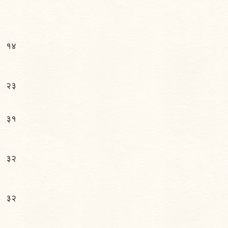
१४
२३
३१
३२
३२