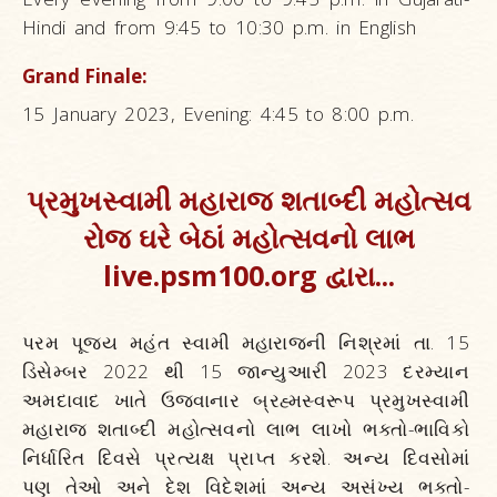
Hindi and from 9:45 to 10:30 p.m. in English
Grand Finale:
15 January 2023, Evening: 4:45 to 8:00 p.m.
પ્રમુખસ્વામી મહારાજ શતાબ્દી મહોત્સવ
રોજ ઘરે બેઠાં મહોત્સવનો લાભ
live.psm100.org દ્વારા...
પરમ પૂજ્ય મહંત સ્વામી મહારાજની નિશ્રમાં તા. 15
ડિસેમ્બર 2022 થી 15 જાન્યુઆરી 2023 દરમ્યાન
અમદાવાદ ખાતે ઉજવાનાર બ્રહ્મસ્વરૂપ પ્રમુખસ્વામી
મહારાજ શતાબ્દી મહોત્સવનો લાભ લાખો ભક્તો-ભાવિકો
નિર્ધારિત દિવસે પ્રત્યક્ષ પ્રાપ્ત કરશે. અન્ય દિવસોમાં
પણ તેઓ અને દેશ વિદેશમાં અન્ય અસંખ્ય ભક્તો-