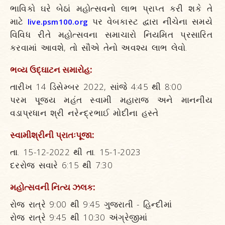
ભાવિકો ઘરે બેઠાં મહોત્સવનો લાભ પ્રાપ્ત કરી શકે તે
માટે
પર વેબકાસ્ટ દ્વારા નીચેના સમયે
live.psm100.org
વિવિધ રીતે મહોત્સવના સમાચારો નિયમિત પ્રસારિત
કરવામાં આવશે, તો સૌએ તેનો અવશ્ય લાભ લેવો.
ભવ્ય ઉદ્‌ઘાટન સમારોહ:
તારીખ 14 ડિસેમ્બર 2022, સાંજે 4:45 થી 8:00
પરમ પૂજ્ય મહંત સ્વામી મહારાજ અને માનનીય
વડાપ્રધાન શ્રી નરેન્દ્રભાઈ મોદીના હસ્તે
સ્વામીશ્રીની પ્રાતઃપૂજા:
તા. 15-12-2022 થી તા. 15-1-2023
દરરોજ સવારે 6:15 થી 7:30
મહોત્સવની નિત્ય ઝલક:
રોજ રાત્રે 9:00 થી 9:45 ગુજરાતી - હિન્દીમાં
રોજ રાત્રે 9:45 થી 10:30 અંગ્રેજીમાં