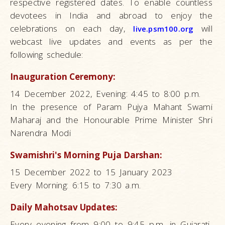
respective registered dates. To enable countless
devotees in India and abroad to enjoy the
celebrations on each day,
will
live.psm100.org
webcast live updates and events as per the
following schedule:
Inauguration Ceremony:
14 December 2022, Evening: 4:45 to 8:00 p.m.
In the presence of Param Pujya Mahant Swami
Maharaj and the Honourable Prime Minister Shri
Narendra Modi
Swamishri's Morning Puja Darshan:
15 December 2022 to 15 January 2023
Every Morning: 6:15 to 7:30 a.m.
Daily Mahotsav Updates:
Every evening from 9:00 to 9:45 p.m. in Gujarati-