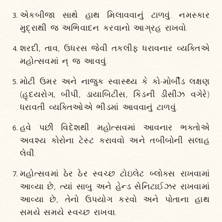
એકબીજા સાથે હાથ મિલાવવાનું ટાળવું. નમસ્કાર
મુદ્રાથી જ અભિવાદન કરવાનો આગ્રહ રાખવો.
શરદી, તાવ, ઉધરસ જેવી તકલીફ ધરાવનાર વ્યક્તિએ
મહોત્સવમાં ન્ જ આવવું.
મોટી ઉમર અને નાજુક સ્વાસ્થ્ય કે કો-મોર્બીડ લક્ષણ
(હૃદયરોગ, બીપી, ડાયાબિટીસ, કિડની ડીસીઝ વગેરે)
ધરાવતી વ્યક્તિઓએ ભીડમાં આવવાનું ટાળવું.
હવે પછી વિદેશથી મહોત્સવમાં આવનાર ભક્તોએ
અવશ્ય કોરોના ટેસ્ટ કરાવવો અને તબીબોની સલાહ
લેવી.
મહોત્સવમાં ઠેર ઠેર સ્વચ્છ ટોઇલેટ બ્લોક્સ રાખવામાં
આવ્યા છે, ત્યાં સાબુ અને હેન્ડ સેનિટાઈઝર રાખવામાં
આવ્યા છે, તેનો ઉપયોગ કરવો અને પોતાના હાથ
સમયે સમયે સ્વચ્છ રાખવા.