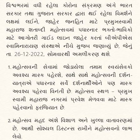
વિશ્વભરમાં વધી રહેલા કોરોના સંક્રમણ અંગે ભારત
સરકાર તથા ગુજરાત સરકાર દ્વારા થઈ રહેલા વિમર્શને
લક્ષમાં લઈને, જાહેર જનહિત માટે પ્રમુખસ્વામી
મહારાજ શતાબ્દી મહોત્સવમાં પધારનાર ભક્તો-ભાવિકો
માટે આગોતરી ગાઈડ લાઇન જાહેર કરતાં બીએપીએસ
સ્વામિનારાયણ સંસ્થાએ નીચે મુજબ જણાવ્યું છે, જેનું
તા. 26-12-2022, સોમવારથી અમલીકરણ થશે.
મહોત્સવની સેવામાં જોડાયેલા તમામ સ્વયંસેવકો
અવશ્ય માસ્ક પહેરશે, સાથે સાથે મહોત્સવની દર્શન-
યાત્રાએ પધારનાર સર્વે દર્શનાર્થીઓને પણ માસ્ક
અવશ્ય પહેરવા વિનંતી છે. મહોત્સવ સ્થળ – પ્રમુખ
સ્વામી મહારાજ નગરમાં પ્રવેશ મેળવવા માટે માસ્ક
પહેરવાનો ફરજિયાત છે.
મહોત્સવ મહદ અંશે વિશાળ અને ખુલ્લા વાતાવરણમાં
છે, આથી સોશ્યલ ડિસ્ટન્સ રાખીને મહોત્સવનો લાભ
લેવો.