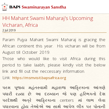
HH Mahant Swami Maharaj's Upcoming
Vicharan, Africa
2 Jul 2019
Param Pujya Mahant Swami Maharaj is gracing the
African continent this year. His vicharan will be from
August till October 2019.
Those who would like to visit Africa during this
period to take laabh, please kindly visit the below
link and fill out the neccessary information.
Link:
https://msmvisit.bapsafrica.org
પરમ પૂજ્ય મહંતસ્વામી મહારાજ આફ્રિકાના આંગણે
પધારી રહ્યા છે. આ દરમ્યાન જે પણ હરિભક્તો દેશ
પરદેશથી અત્રે આફ્રિકાના centers માં લાભ લેવા
પધારવાના હોય તેઓએ આ સાથે આપેલ લીંક પર પોતાની