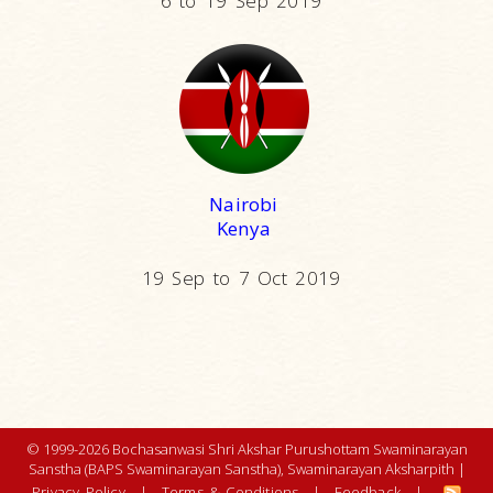
6 to 19 Sep 2019
Nairobi
Kenya
19 Sep to 7 Oct 2019
© 1999-2026 Bochasanwasi Shri Akshar Purushottam Swaminarayan
Sanstha (BAPS Swaminarayan Sanstha), Swaminarayan Aksharpith |
Privacy Policy
|
Terms & Conditions
|
Feedback
|